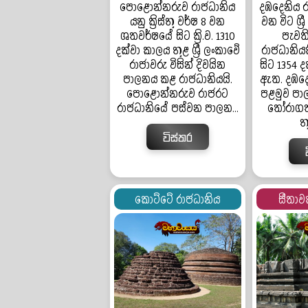
පොළොන්නරුව රාජධානිය
දඹදෙනිය ර
යනු ක්‍රිස්තු වර්ෂ 8 වන
වන විට ශ්‍
ශතවර්ෂයේ සිට ක්‍රි.ව. 1310
පැවති
දක්වා කාලය තුළ ශ්‍රී ලංකාවේ
රාජධානියකි.
රාජාවරු විසින් දිවයින
සිට 1354 
පාලනය කළ රාජධානියයි.
ඇත. දඹදෙ
පොළොන්නරුව රාජරට
පළමුව පා
රාජධානියේ පස්වන පාලන...
තෝරාගත
ත
විස්තර
කොට්ටේ රාජධානිය
සීතාව