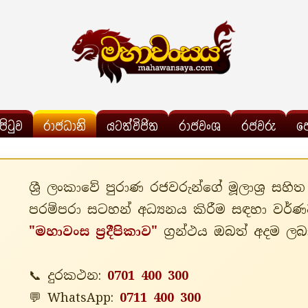
්පිටුව
රාජධානි
යටත්විජිත
රාජවංශ
රජවරු
ප
ශ්‍රී ලංකාවේ පුරාණ රජවරුන්ගේ මූලාශ්‍ර සහි
පරම්පරා සටහන් අධ්‍යනය කිරීම සඳහා වර්ණව
"මහාවංස ප්‍රදීපිකාව"
ග්‍රන්ථය ඔබත් අදම ලබ
📞 දුරකථන:
0701 400 300
💬 WhatsApp:
0711 400 300