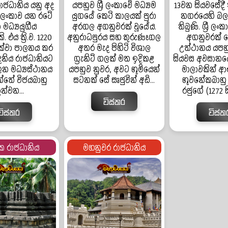
ාජධානිය යනු අද
යපහුව ශ්‍රී ලංකාවේ මධ්‍යම
13වන සියවසේදී
රී ලංකාව යන රටේ
යුගයේ කෙටි කාලයක් පුරා
නගරයෙහි බල
 මධ්‍යයුගීය
අරගල අගනුවරක් වූයේය.
තිබුණි. ශ්‍රී ල
 එය ක්‍රි.ව. 1220
අනුරාධපුරය සහ කුරුණෑගල
අගනුවරක් ල
දක්වා පාලනය කර
අතර මැද පිහිටි විශාල
උත්ථානය යපහ
නිය රාජධානියට
ග්‍රැනිට් ගලක් මත ඉදිකළ
සියවස අවසානයේ සි
ලන මධ්‍යස්ථානය
යපහුව නුවර, අවට භූමියෙන්
මාලාවකින් ආර
්තේ විජයබාහු
සටනක් සේ සෘජුවින් අඩි...
භූවනේකබාහු
ුන්වන...
රජුගේ (1272 සි
විස්තර
විස්තර
විස්ත
ක රාජධානිය
මහනුවර රාජධානිය