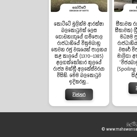
කොට්ටේ මුලින්ම ආරක්ෂා
සීතාවක රා
බලකොටුවක් ලෙස
සීතාවක) ශ්
ගොඩනැගූයේ ගම්පොල
මධ්‍යම ප
රාජධානියේ වික්‍රමබාහු
රාජධානියක
තෙවන රජු වශයෙන් පාලනය
වසරේ වි
කළ කාලයේ (1370–1385)
මාලිගා අත
අලගක්කෝනාර කුලයේ
“විජයබා
රාජ්‍ය මන්ත්‍රී අලකේස්වරයා
(Spoiling
විසිනි. මෙම බලකොටුව
සිද
ඉදිකරනු...
විස්තර
මුල්පි
© www.mahawansaya