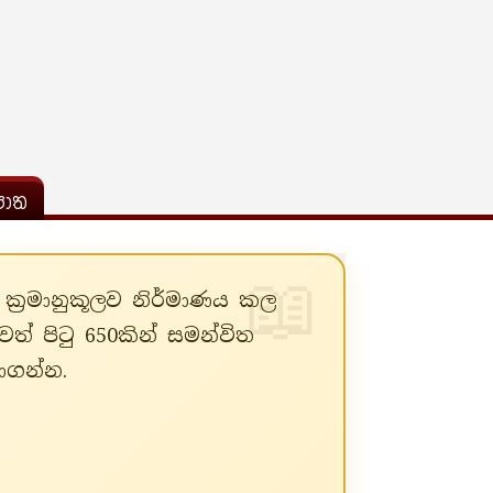
ොත
ත ක්‍රමානුකූලව නිර්මාණය කල
ත් පිටු 650කින් සමන්විත
ාගන්න.