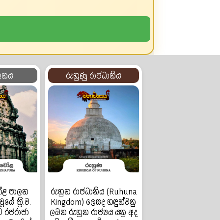
ලනය
රුහුණු රාජධානිය
 චෝළ පාලන
රුහුන රාජධානිය (Ruhuna
ේ ක්‍රි.ව.
Kingdom) ලෙසද හඳුන්වනු
ට රජරාජා
ලබන රුහුන රාජ්‍යය යනු අද