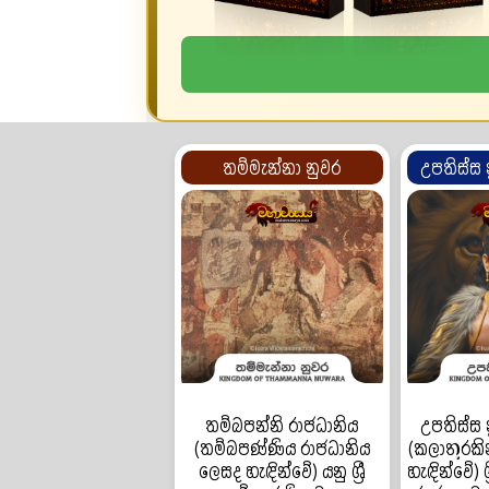
තම්මැන්නා නුවර
උපතිස්ස 
තම්බපන්නි රාජධානිය
උපතිස්ස 
(තම්බපණ්ණිය රාජධානිය
(කලාතුරකින
ලෙසද හැඳින්වේ) යනු ශ්‍රී
හැඳින්වේ) ශ