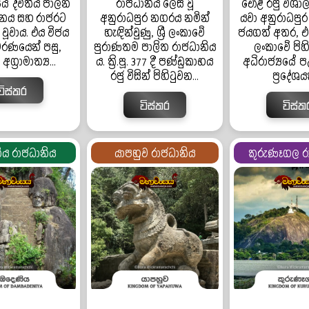
යේ ද්විතීය පාලන
රාජධානිය ලෙස වූ
චෝළ රජු විශාල
ථානය සහ රාජරට
අනුරාධපුර නගරය නමින්
යවා අනුරාධපුර
වූවාය. එය විජය
හැඳින්වුණු, ශ්‍රී ලංකාවේ
ජයගත් අතර, එය 
මරණයෙන් පසු,
පුරාණතම පාලිත රාජධානිය
ලංකාවේ පිහ
ග්‍රාමාත්‍ය...
ය. ක්‍රි.පූ. 377 දී පණ්ඩුකාභය
අධිරාජ්‍යයේ ප
රජු විසින් පිහිටුවන...
ප්‍රදේශයක
විස්තර
විස්තර
විස්ත
ිය රාජධානිය
යාපහුව රාජධානිය
කුරුණෑගල ර