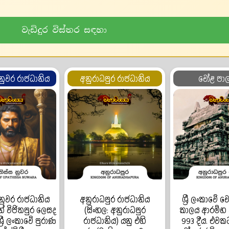
වැඩිදුර විස්තර සඳහා
නුවර රාජධානිය
අනුරාධපුර රාජධානිය
චෝළ පා
නුවර රාජධානිය
අනුරාධපුර රාජධානිය
ශ්‍රී ලංකාවේ
් විජිතපුර ලෙසද
(සිංහල: අනුරාධපුර
කාලය ආරම්භ වූය
්‍රී ලංකාවේ පුරාණ
රාජධානිය) යනු එහි
993 දීය. එවක