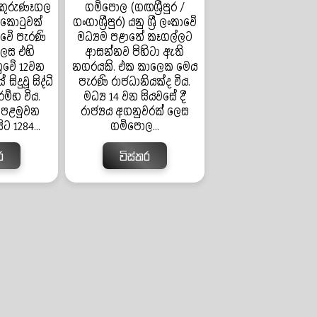
 කුරුණෑගල
ගම්පොල (ගඟශ්‍රීපුර /
කොටුවක්
ගංගාශ්‍රීපුර) යනු ශ්‍රී ලංකාවේ
ංකාවේ පැරණි
මධ්‍යම පළාතේ කෑගල්ලට
ෙස එහි
ආසන්නව පිහිටා ඇති
ුවේ 12වන
නගරයකි. එක කාලෙක මෙය
දුවූ සිද්ධි
පැරණි රාජධානියක්ද විය.
ම්භ විය.
මධ්‍ය 14 වන සියවසේ දී
 පළමුවන
රාජ්‍යය අගනුවරක් ලෙස
ට 1284...
ගම්පොල...
ර
විස්තර