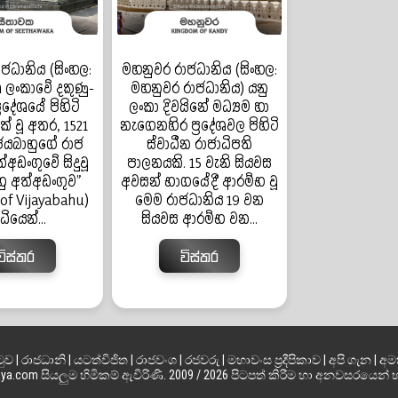
ජධානිය (සිංහල:
මහනුවර රාජධානිය (සිංහල:
‍රී ලංකාවේ දකුණු-
මහනුවර රාජධානිය) යනු
්‍රදේශයේ පිහිටි
ලංකා දිවයිනේ මධ්‍යම හා
් වූ අතර, 1521
නැගෙනහිර ප්‍රදේශවල පිහිටි
ජයබාහුගේ රාජ
ස්වාධීන රාජාධිපති
්අඩංගුවේ සිදුවූ
පාලනයකි. 15 වැනි සියවස
හු අත්අඩංගුව”
අවසන් භාගයේදී ආරම්භ වූ
 of Vijayabahu)
මෙම රාජධානිය 19 වන
්ධියෙන්...
සියවස ආරම්භ වන...
විස්තර
විස්තර
ටුව
|
රාජධානි
|
යටත්විජිත
|
රාජවංශ
|
රජවරු
|
මහාවංස ප්‍රදීපිකාව
|
අපි ගැන
|
අම
.com සියලුම හිමිකම් ඇවිරිණි. 2009 / 2026 පිටපත් කිරීම හා අනවසරයෙන් 