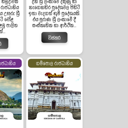
 හමුදාවක්
දින ශ්‍රී ලංකාවේ දකුණු හා
 රාජධානිය
නැගෙනහිර ප්‍රදේශවල පිහිටි
උතුරු ශ්‍රී
ඉතා වැදගත් භූමි ප්‍රදේශයකි.
ිටි චෝළ
එය පුරාණ ශ්‍රී ලංකාවේ දී
ළමු පාලිත
සංස්කෘතික හා ආර්ථික...
්...
විස්තර
ර
ාජධානිය
ගම්පොල රාජධානිය