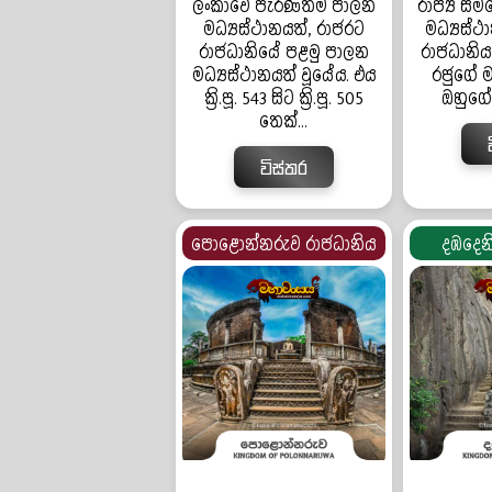
ලංකාවේ පැරණිතම පාලන
රාජ්‍ය සම
මධ්‍යස්ථානයත්, රාජරට
මධ්‍යස්
රාජධානියේ පළමු පාලන
රාජධානිය 
මධ්‍යස්ථානයත් වූයේය. එය
රජුගේ 
ක්‍රි.පූ. 543 සිට ක්‍රි.පූ. 505
ඔහුගේ අ
තෙක්...
විස්තර
පොළොන්නරුව රාජධානිය
දඹදෙන