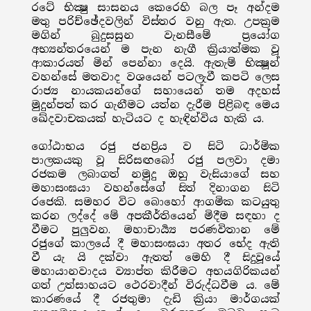
රටේ භික්‍ෂු සාසනය කෙරෙහි බල පෑ අන්දම
මතු පරිච්ඡේදවලින් විස්තර වනු ඇත. උපක්‍රම
මගින් බුදුසසුන වැනසීමේ ප්‍රයෝග
අභ්‍යන්තරයෙන් ම පැන නැගී ක්‍රියාත්මක වූ
ආකාරයත් මින් පෙන්නා දෙයි. ඇතැම් භික්‍ෂූන්
වහන්සේ මතවාද වශයෙන් පටලැවී කපටි ලෙස
රාජ්‍ය නායකයන්ගේ සහායෙන් තම අදහස්
මුදුන්පත් කර ගැනීමට යත්න දැරීම පිළිබඳ මෙය
ඛේදවාචකයක් හැටියට ද හැඳින්විය හැකි ය.
ගෝඨාභය රජු ජනප්‍රිය ව සිටි ධාර්මික
පාලකයකු වූ සිරිසඟබෝ රජු පලවා දමා
රජකම ලබාගත් නමුදු ඔහු වැසියාගේ සහ
මහාසංඝයා වහන්සේගේ සිත් දිනාගන සිටි
රජෙකි. සමහර විට බොහෝ ආගමික කටයුතු
කරන ලද්දේ මේ අපකීර්තියෙන් මිදීම සඳහා ද
වීමට පුලුවන. මහාචාර්‍ය්‍ය පරණවිතාන මේ
රජුගේ කාලයේ දී මහාසංඝයා අතර භේද ඇති
වී යැ යි දක්වා ඇතත් මෙහි දී සිදුවූයේ
මහායානවාදය ව්‍යාප්ත කිරීමට අභයගිරිකයන්
ගත් උත්සාහයට ථෙරවාදීන් විරුද්ධවීම ය. මේ
කාරණයේ දී රජතුමා දැඩි ක්‍රියා මාර්ගයක්