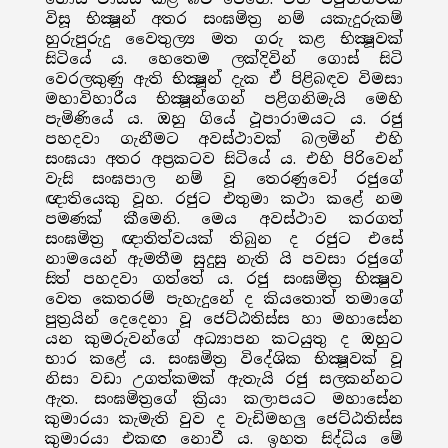
විසූ භික්‍ෂූන් අතර සංඝමිත්‍ර නම් යකැදුරුකම්
හුරුපුරුදු වෛතුල්‍ය මත ගරු කළ භික්‍ෂූවක්
සිටියේ ය. හෙතෙම ලක්දිවින් ගොස් සිටි
වෙරලකුණු ඇති භික්‍ෂූන් දැක ඒ පිළිබඳව විමසා
මහාවිහාරීය භික්‍ෂූන්ගෙන් පළිගනිමැයි මෙහි
පැමිණියේ ය. ඔහු ගියේ ථූපාරාමයට ය. රජු
පහදවා ගැනීමට අවස්ථාවක් බලමින් එහි
සංඝයා අතර අප්‍රකටව සිටියේ ය. එහි පිරිවෙන්
වැසි සංඝපාල නම් වූ තෙරණුවෝ රජුගේ
ඥාතියෙකු වූහ. රජුට එතුමා කථා කළේ නම
පමණක් කීමෙනි. මෙය අවස්ථාව කරගත්
සංඝමිත්‍ර ඥාතිත්වයක් තිබුන ද රජුට එසේ
නාමයෙන් ඇමතීම සුදුසු නැති යි පවසා රජුගේ
සිත් පහදවා ගත්තේ ය. රජු සංඝමිත්‍ර භික්‍ෂුව
වෙත කෙතරම් පැහැදුනේ ද කියතොත් තමාගේ
පුත්‍රයින් දෙදෙනා වූ ජෙට්ඨතිස්ස හා මහාසේන
යන කුමරුවන්ගේ අධ්‍යාපන කටයුතු ද ඔහුට
භාර කළේ ය. සංඝමිත්‍ර විදේශික භික්‍ෂූවක් වූ
නිසා වඩා උගත්කමක් ඇතැයි රජු සලකන්නට
ඇත. සංඝමිත්‍රගේ ක්‍රියා කලාපයට මහාසේන
කුමාරයා කැමැති වුව ද වැඩිමහලු ජෙට්ඨතිස්ස
කුමාරයා එකඟ නොවී ය. ඉහත සිද්ධිය මේ