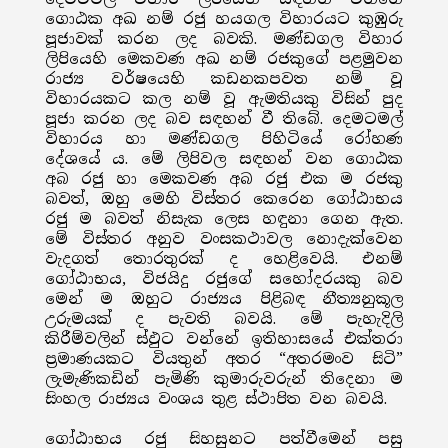
ගොඨක අඛ නම් රජු හයගල විහාරයට කුඹුරු
පූජාවක් කරන ලද බවකි. මණ්ඩගල විහාර
ලිපියෙහි මෙකවණ අඛ නම් රජකුගේ පළමුවන
රාජ්‍ය වර්ෂයෙහි කඩනකපවත නම් වූ
විහාරයකට කල නම් වූ ඇමතියකු විසින් පුද
පූජා කරන ලද බව සඳහන් වී තිබේ. දෙමටමල්
විහාරය හා මණ්ඩගල පිහිටියේ රෝහණ
දේශයේ ය. මේ ලිපිවල සඳහන් වන ගොඨක
අබ රජු හා මෙකවණ අබ රජු එක ම රජකු
බවත්, ඔහු මෙහි විස්තර කෙරෙන ගෝඨාභය
රජු ම බවත් නිසැක ලෙස හඳුනා ගෙන ඇත.
මේ විස්තර අනුව වංසකථාවල නොදැක්වෙන
වැදගත් තොරතුරක් ද හෙළිවෙයි. එනම්
ගෝඨාභය, විජයිදු රජුගේ සහෝදරයකු බව
මෙන් ම ඔහුට රාජ්‍යය පිළිබඳ නීත්‍යනුකූල
උරුමයක් ද පැවති බවයි. මේ පැහැදිලි
කිරීම්වලින් ස්ඵුට වන්නේ ඉතිහාසයේ එක්තරා
ප්‍රමාණයකට වියතුන් අතර “අතරමංව සිටි”
ලැමැණිකඩින් පැමිණි කුමාරුවරුන් තිදෙනා ම
සිංහල රාජ්‍යය වංශය තුළ ස්ථාපිත වන බවයි.
ගෝඨාභය රජු සිහසුනට පත්වීමෙන් පසු