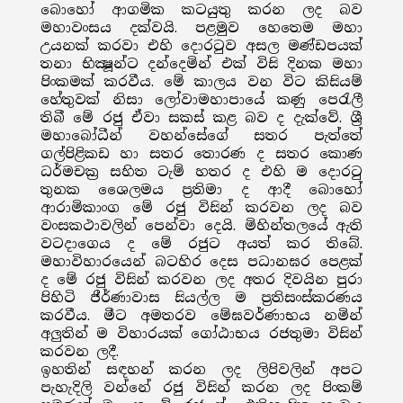
බොහෝ ආගමික කටයුතු කරන ලද බව
මහාවංසය දක්වයි. පළමුව හෙතෙම මහා
උයනක් කරවා එහි දොරටුව අසල මණ්ඩපයක්
තනා භික්‍ෂූන්ට දන්දෙමින් එක් විසි දිනක මහා
පිංකමක් කරවීය. මේ කාලය වන විට කිසියම්
හේතුවක් නිසා ලෝවාමහාපායේ කණු පෙරැලී
තිබී මේ රජු ඒවා සකස් කළ බව ද දැක්වේ. ශ්‍රී
මහාබෝධීන් වහන්සේගේ සතර පැත්තේ
ගල්පිළිකඩ හා සතර තොරණ ද සතර කොණ
ධර්මචක්‍ර සහිත ටැම් හතර ද එහි ම දොරටු
තුනක ශෛලමය ප්‍රතිමා ද ආදී බොහෝ
ආරාමිකාංග මේ රජු විසින් කරවන ලද බව
වංසකථාවලින් පෙන්වා දෙයි. මිහින්තලයේ ඇති
වටදාගෙය ද මේ රජුට අයත් කර තිබේ.
මහාවිහාරයෙන් බටහිර දෙස පධානඝර පෙළක්
ද මේ රජු විසින් කරවන ලද අතර දිවයින පුරා
පිහිටි ජීර්ණාවාස සියල්ල ම ප්‍රතිසංස්කරණය
කරවීය. මීට අමතරව මේඝවර්ණාභය නමින්
අලුතින් ම විහාරයක් ගෝඨාභය රජතුමා විසින්
කරවන ලදී.
ඉහතින් සඳහන් කරන ලද ලිපිවලින් අපට
පැහැදිලි වන්නේ රජු විසින් කරන ලද පිංකම්