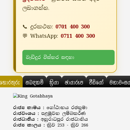
ලබාගන්න.
📞 දුරකථන:
0701 400 300
💬 WhatsApp:
0711 400 300
වැඩිදුර විස්තර සඳහා
තොරතුරු
සබඳකම්
ක්‍රියා
ඡායාරූප
වීඩියෝ
මහාවංස
රාජ්‍ය නාමය :
ගෝඨාභය රජතුමා
රාජවංශය :
පළමුවන ලම්බකර්ණ
රාජධානිය :
අනුරාධපුර රාජධානිය
රාජ්‍ය කාලය :
ක්‍රිව 253 - ක්‍රිව 266