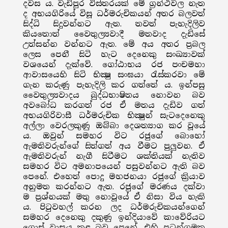
දවස ය. වැඩිපුර විස්තරයක් මේ ග්‍රන්ථවල නැත
ද අභයගිරියේ විසූ ධර්මරුචිකයන් අතර බලවත්
සිද්ධි සිදුවන්නට ඇත. තවත් පැහැදිලිව
කියතොත් වෛතුල්‍යවාදී මතවාද දැඩිසේ
උත්සන්න වන්නට ඇත. මේ අය අතර ප්‍රබල
ලෙස පෙනී සිටි හැට දෙනෙකු සංඛ්‍යාවක්
වශයෙන් දැක්වේ. ගෝඨාභය රජ පංචමහා
ආවාසයෙහි සිටි භික්‍ෂු සංඝයා රැස්කරවා මේ
ගැන කරුණු පැහැදිලි කර ගත්තේ ය. ඉන්පසු
වෛතුල්‍යවාදය බුද්ධභාෂිතය නොවන බව
අවබෝධ කරගත් රජ ඒ මතය දැඩිව ගත්
අභයගිරිවාසී ධර්මරුචික භික්‍ෂුන් සැටදෙනෙකු
අල්ලා වෙරලකුණු ඔබ්බා දෙශත්‍යාග කර වූයේ
ය. ඔවුන් සමහර විට රජුගේ බොහෝ
ඇමතිවරුන්ගේ සිත්ගත් අය වීමට පුලුවන. ඒ
ඇමතිවරුන් නැගී සිටීමට ශක්තියක් නැතිව
සමහර විට අමනාපයෙන් පසුවන්නට ඇති බව
පෙනේ. එහෙත් පොදු මහජනයා රජුගේ ක්‍රියාව
අනුමත කරන්නට ඇත. රජුගේ මරණය දක්වා
ම ප්‍රශ්නයක් මතු නොවූයේ ඒ නිසා විය හැකි
ය. පිටුවහල් කරන ලද ධර්මරුචිකයන්ගෙන්
සමහර දෙනෙකු දකුණු ඉන්දියාවේ කාවේරියට
ගොස් වාසය කළ බව පෙනේ. එහි පටුන්ගමක