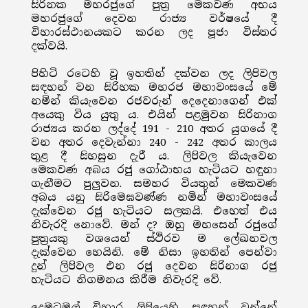
සිරිනක මහරජුගේ පුත්‍ර මෙකවණ අභය
මහරජුගේ දෙවන රාජ්‍ය වර්ෂයේ දී
විහාරස්ථානයකට කරන ලද පූජා විස්තර
දක්වයි.
පිහිටි රටෙහි වූ ඉහතින් දක්වන ලද ලිපිවල
සඳහන් වන සිරිහක මහරජ මහාවංසයේ මේ
නමින් කියැවෙන රජවරුන් දෙදෙනාගෙන් එක්
අයෙකු විය යුතු ය. එයින් පළමුවන සිරිනාග
රාජ්‍යය කරන ලද්දේ 191 - 210 අතර යුගයේ දී
වන අතර දෙවැන්නා 240 - 242 අතර කාලය
තුළ දී සිහසුන දැරී ය. ලිපිවල කියැවෙන
මෙකවණ අබය රජු ගෝඨාභය හැටියට හඳුනා
ගැනීමට පුලුවන. සමහර වියතුන් මෙකවණ
අබය යනු සිරිමෙඝවණ්ණ නමින් මහාවංසයේ
දැක්වෙන රජු හැටියට සලකයි. එහෙත් එය
නිවැරදි නොවේ. මන් ද? ඔහු මහසෙන් රජුගේ
පුත්‍රයකු වශයෙන් ස්ථිරව ම ලේඛනවල
දැක්වෙන හෙයිනි. මේ නිසා ඉහතින් පෙන්වා
දුන් ලිපිවල එන රජු දෙවන සිරිනාග රජු
හැටියට නිගමනය කිරීම නිවැරදි වේ.
දෙමටමල් විහාර ලිපියෙහි සඳහන් වන්නේ