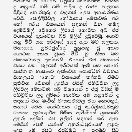
පමණක් ම නොවේ. රජුගේ ඓතිහාසික භාවය
ද ඔහුගේ නම් ගම් ආදිය ද රාජ්‍ය පාලනය
පිළිබඳ තොරතුරු ද වැදගත් ලෙස අනාවරණය
වෙයි. සෙල්ලිපිවල ගෝඨාභය මෙකවණ අබ
හෝ අබය වශයෙන් සඳහන් වන නමුදු
දෙමටමල් වෙහෙර ලිපියේ ගොටක අඛ රජ
වශයෙන් දැක්වෙන බව මුලින් දුටුවෙමු. ගොට
යනු මිටි යන අර්ථයේ යෙදී ඇති බව සලකති.
මහානාග යුවරජුන්ගේ පුත්‍රයකු වූ අභය
ගොඨක අභය වූයේ මිටි වූ නිසා බව
වංසකථාවල දැක්වෙයි. එහෙත් එම වචනයේ
එයට වඩා වැදගත් අර්ථයක් ඇති බව පෙනේ.
සංස්කෘත භාෂාවේ දැක්වෙන ගොෂ්ටීන් වචනය
සිංහලයට ‛ගොට' වශයෙන් තද්භව වීමට
පුළුවන. වෙනත් උදවිය විසින් පිහිටුවන ලද
ලිපිවල මෙකවණ අබ වශයෙන් ද රජු විසින් ම
පිහිටුවන ලද ලිපියේ ගොටක අබ යනුවෙන් ද
සඳහන් වන බැවින් වංසකථාවල එන තොරතුරු
සනාථ වෙයි. ගෝඨාභය රජු කැරලිකරුවකුව
රාජ්‍යය ලබාගැනීම පිණිස පැමිණියේ ලංකාවේ
උතුරු දෙසින් බව මුලින් සඳහන් කර ඇත.
මෙයින් පෙනී යන්නේ අනුරාධපුරයෙන් උතුරු
දෙස මේ රජුට රජවීමට ද පළමුව සිට