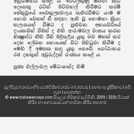
අනුගමනය කළේ ය. වෙරලකුණු ඔබවා සැට
දෙනෙකු රටින් පිටිවහල් කිරීමට තරම්
හේතුවූයේ වෛතුල්‍යවාදය පැතිරවීමට යාම ම
නොව වෙනත් ඒ සඳහා ඇති වූ නොමනා ක්‍රියා
කලාපයන් වීමට ද පුළුවන. අභයගිරියේ
දායකයින් විසින් ද එහි ආරාමවල වාසය කරන
භික්‍ෂූන්ට නීති රීති පිළිපැදිය යුතු බව මතක් කර
දෙන ලේඛන නොයෙක් විට පිහිටුවා තිබීම ද
මෙහි දී අමතක කළ යුතු නෙවේ. ගෝඨාභය
රජ දහතුන් අවුරුද්දක් රාජ්‍යය කළේ ය.
පූජ්‍ය එල්ලාවල මේධානන්ද හිමි
මුල්පිටුව
|
රාජධානි
|
යටත්විජිත
|
රාජවංශ
|
රජවරු
|
මහාවංස ප්‍රදීපිකාව
|
අපි
ගැන
|
අමතන්න
© www.mahawansaya.com සියලුම හිමිකම් ඇවිරිණි. 2009 / 2026 පිටපත්
කිරීම හා අනවසරයෙන් භාවිතා කිරීම තහනම්