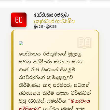
ගෝඨාභය රජතුමා
60
අනුරාධපුර රාජධානිය
ක්‍රිව 253 - ක්‍රිව 266
ගෝඨාභය රජතුමාගේ මූලාශ්‍ර
සහිත පරම්පරා සටහන සමග
අපේ රාජ වංශයේ සියලුම
රජවරුන්ගේ ක්‍රමානුකූලව
නිර්මාණය කළ පරම්පරා සටහන්
අධ්‍යයනය කිරීම සඳහා වර්ණවත්
පිටු 650කින් සමන්විත
"මහාවංස
ප්‍රදීපිකාව"
ග්‍රන්ථය ඔබත් අදම