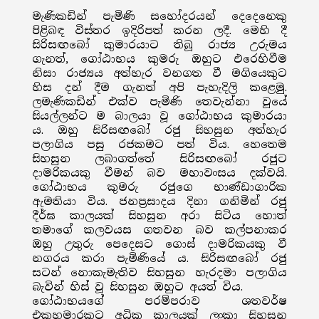
මැණිකඩින් පැමිණි සහෝදරයන් දෙදෙනෙකු
පිළිබඳ විස්තර ඉදිරිපත් කරන ලදී. මෙහි දී
සිරිසඟබෝ කුමාරයාට තිබූ රාජ්‍ය උරුමය
ගැනත්, ගෝඨාභය කුමරු ඔහුට එරෙහිවීම
නිසා රාජ්‍යය අත්හැර වනගත වී මගියෙකුට
හිස දන් දීම ගැනත් අපි පැහැදිලි කළෙමු.
ලමැණිකඩින් එක්ව පැමිණි තෙවැන්නා වූයේ
සියල්ලන්ට ම බාලයා වූ ගෝඨාභය කුමාරයා
ය. ඔහු සිරිසඟබෝ රජු සිහසුන අත්හැර
පලාගිය පසු රජකමට පත් විය. හෙතෙම
සිහසුන ලබාගත්තේ සිරිසඟබෝ රජුට
දාමරිකයකු වීමන් බව මහාවංසය දක්වයි.
ගෝඨාභය කුමරු රජුගෙ භාණ්ඩාගාරික
ඇමතියා විය. ජනප්‍රසාදය දිනා ගනිමින් රජු
දීර්ඝ කාලයක් සිහසුන අරා සිටිය හොත්
තමාගේ කලවයස ගතවන බව කල්පනාකර
ඔහු උතුරු පෙදෙසට ගොස් දාමරිකයකු වී
නගරය කරා පැමිණියේ ය. සිරිසඟබෝ රජු
සටන් නොකැමැතිව සිහසුන හැරදමා පලාගිය
බැවින් හිස් වූ සිහසුන ඔහුට අයත් විය.
ගෝඨාභයගේ පරම්පරාව ශතවර්ෂ
එකහමාරකට අධික කාලයක් ලංකා සිහසුන