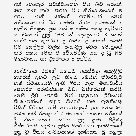
අත් නොහැර පවත්වාගෙන ගිය බව පෙනේ.
ඔහු ගැන කථා කරන විට නිරායාශයෙන් ම
අපට පෙනී යන්නේ අහම්බෙන් මෙන්
මහියංගණයේ සිට පැමිණ රාජ්‍ය උරුමයක් ද
නැතිව සිහසුන ලබාගත් සාහසික අයකු හැටියට
ය. එහෙත් මුල් රජවරුන් දෙදෙනාට ම මෙන්
ගෝඨාභය කුමරුට ද රාජ්‍ය උරුමයක් පැවති
බව සෙල්ලිපි වලින් පැහැදිලි වෙයි. මොහුගේ
නම අභය මෙන් ම මේඝවර්ණ යනු ද වූ බව
මහාවංසය හා දීපවංසය ද දක්වයි.
ගෝඨාභය රජුගේ යුගයට අයත්වන සෙල්ලිපි
හතරක් දැනට ලැබී තිබේ. මෙයින් තිඹිරිවැව
නම් ස්ථානයෙහි ඇති ලිපිය ගැන මහාචාර්ය
සෙනරත් පරණවිතාන වඩා විස්තරයක් කරයි.
මෙහි ලිපි දෙකකි. මින් පළමුවන ලිපියෙන්
කියැවෙන්නේ මතුල සියරයි නම් ඇමතියකු
විසින් සිරිනක නම් මහරජකුගේ පුත්‍ර මෙකවණ
අඛය නම් රජකුගේ රාජ්‍යයෙන් තෙවන වර්ෂයේ
දී විහාරයකට කරන ලද පූජා පිළිබඳ
විස්තරයකි. දෙවන ලිපිය සියරගගෙ ඇමතියාගේ
පුත්‍ර වූ මිතය ඇමතියාගේ දියණියක වූ අනුලා