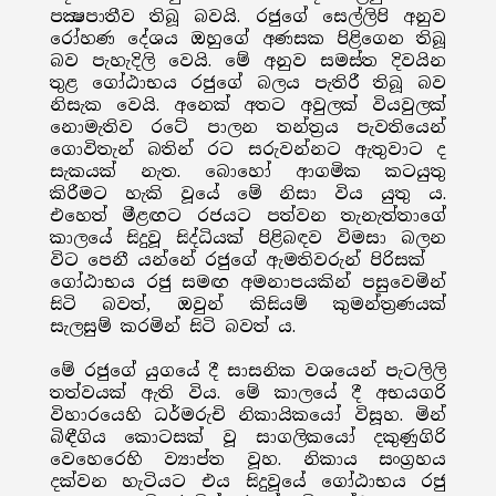
පක්‍ෂපාතීව තිබූ බවයි. රජුගේ සෙල්ලිපි අනුව
රෝහණ දේශය ඔහුගේ අණසක පිළිගෙන තිබූ
බව පැහැදිලි වෙයි. මේ අනුව සමස්ත දිවයින
තුළ ගෝඨාභය රජුගේ බලය පැතිරී තිබූ බව
නිසැක වෙයි. අනෙක් අතට අවුලක් වියවුලක්
නොමැතිව රටේ පාලන තන්ත්‍රය පැවතියෙන්
ගොවිතැන් බතින් රට සරුවන්නට ඇතුවාට ද
සැකයක් නැත. බොහෝ ආගමික කටයුතු
කිරීමට හැකි වූයේ මේ නිසා විය යුතු ය.
එහෙත් මීළඟට රජයට පත්වන තැනැත්තාගේ
කාලයේ සිදුවූ සිද්ධියක් පිළිබඳව විමසා බලන
විට පෙනී යන්නේ රජුගේ ඇමතිවරුන් පිරිසක්
ගෝඨාභය රජු සමඟ අමනාපයකින් පසුවෙමින්
සිටි බවත්, ඔවුන් කිසියම් කුමන්ත්‍රණයක්
සැලසුම් කරමින් සිටි බවත් ය.
මේ රජුගේ යුගයේ දී සාසනික වශයෙන් පැටලිලි
තත්වයක් ඇති විය. මේ කාලයේ දී අභයගරි
විහාරයෙහි ධර්මරුචි නිකායිකයෝ විසූහ. මින්
බිඳීගිය කොටසක් වූ සාගලිකයෝ දකුණුගිරි
වෙහෙරෙහි ව්‍යාප්ත වූහ. නිකාය සංග්‍රහය
දක්වන හැටියට එය සිදුවූයේ ගෝඨාභය රජු