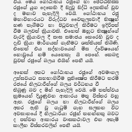
විය. මෙය ගෝඨාභය රජුගේ හා ජෙට්ඨතිස්ස
රජුගේ යුග දෙකෙහි දී සිදුවූ සිද්ධි දෙකකින් වුව
ද මනාව පැහැදිලි වෙයි. ගෝඨාභය රජු
මහාවිහාරයට විරුද්ධව වෛතුල්‍යවාදී භික්‍ෂූන්
හණ තැබීමට හා පිටුවහල් කිරීමට ඉදිරිපත්
වීම බලවත් ක්‍රියාවකි. එහෙත් ඔහුට භික්‍ෂූන්ගේ
වැරදි ක්‍රියාවල දී සංඝ සමාජය කෙරෙහි වුව ද
දැඩි ක්‍රියා මාර්ගයක් ගැනීමට ශක්තියක් තිබිණි.
එහෙත් එය සද්භාවයෙන් මිස ද්වේෂයෙන්
නොවූයේ නම් යෙහෙකැ යි පෙනේ. කෙබඳු
වුවත් රජුගේ බලය එයින් පෙනී යයි.
අනෙක් අතට ගෝඨාභය රජුගේ අවමංගල
උත්සවයට සහභාගිවීම ප්‍රතික්‍ෂේප කිරීමට තරම්
රජයේ නිලධාරීන්ගේ බලය වර්ධනය වී
තිබුණු බව ද මින් පැහැදිලි වෙයි. මේ තත්ත්වය
ක්‍රමයෙන් දියුණුවන ආකාරය මතු විස්තර වනු
ඇත. රජුගේ බලය හා නිලධාරීන්ගේ බලය
අතර ඇති වූ ගැටුම් ගැන සලකන විට
අවසානයේ දී නිලධාරියා රජුන් තනන්නකු බවට
ද පත්වන ආකාරය වංසකථාවල එන අතැම්
කාලීන විස්තරවලින් පෙනී යයි.