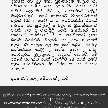
ඉහතින් අප දුටු මහා පුණ්‍යකර්ම මාලාව හා
පරිත්‍යාග රාශිය දෙස බලන විට එවක රටේ
පැවති ඉසුරුමත් බව ද අභ්‍යන්තර අවුල්
වියවුල්වලින් තොර සාමකාමී වාතාවරණයක්
පැවති බව ද පෙනී ය යි. ජෙට්ඨතිස්ස රජුගේ
අණසක රට මුළුල්ලේ ම පිළිගැනී ක්‍රියාත්මක ව
පැවති බව ද පැහැදිලි වෙයි. ඇමතියන් සිය
ගණනක් ආරම්භයේ දී ම මැරවීමෙන් වුවද
ඔහුට එරෙහිව බලවේගයක් පැත නැඟුණේ
නැත. මේ කාලය තුළ මහසෙන් කුමරු කෙබඳු
තත්ත්වයක් ඉසිලී ද යන්න ගැන ද කිසිදු
තොරතුරක් මූලාශ්‍රයවල සඳහන් නොවේ. මේ
රජුගේ කාලයට අයත් සෙල්ලිපි මේ තාක් හමුවී
නැත. ජෙට්ඨතිස්ස රජු වර්ෂ දහයක් රාජ්‍යය
කළේ ය.
පූජ්‍ය එල්ලාවල මේධානන්ද හිමි
මුල්පිටුව
|
රාජධානි
|
යටත්විජිත
|
රාජවංශ
|
රජවරු
|
මහාවංස ප්‍රදීපිකාව
|
අපි
ගැන
|
අමතන්න
© www.mahawansaya.com සියලුම හිමිකම් ඇවිරිණි. 2009 / 2026 පිටපත්
කිරීම හා අනවසරයෙන් භාවිතා කිරීම තහනම්