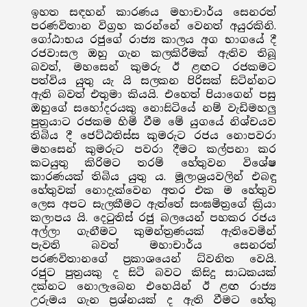
ඉහත සඳහන් කාරණය මහාචාර්ය සෙනරත්
පරණවිතාන විග්‍රහ කරන්නේ වෙනත් අයුරකිනි.
ගෝඨාභය රජුගේ රාජ්‍ය කාලය අග භාගයේ දී
රජවාසල ඔහු ගැන කලකිරීමක් ඇතිව තිබූ
බවත්, මහසෙන් කුමරු ඊ ළඟට රජකමට
පත්විය යුතු යැ යි සලකන පිරිසක් සිටින්නට
ඇති බවත් එතුමා කියයි. එහෙත් පියාගෙන් පසු
ඔහුගේ සහෝදරයකු නොසිටියේ නම් වැඩිමහලු
පුත්‍රයාට රජකම හිමි වීම මේ යුගයේ නිශ්චයව
තිබිය දී ජෙට්ඨතිස්ස කුමරුට රජය නොපවරා
මහසෙන් කුමරුට පවරා දීමට කල්පනා කර
කටයුතු කිරිමට තරම් හේතුවන විශේෂ
කාරණයක් තිබිය යුතු ය. මූලාශ්‍රයවලින් එබඳු
හේතුවක් නොදැක්වෙන අතර එක ම හේතුව
ලෙස අපට සැලකීමට ඇත්තේ සංඝමිත්‍රගේ ක්‍රියා
කලාපය යි. දෙටුතිස් රජු බලයෙන් පහකර රජය
අල්ලා ගැනීමට කුමන්ත්‍රණයක් ඇතිවෙමින්
පැවති බවත් මහාචාර්ය සෙනරත්
පරණවිතානගේ ප්‍රකාශයෙන් ධ්වනිත වෙයි.
රජුට පුත්‍රයකු ද සිටි බවට කිසිදු සාධකයක්
දක්නට නොලැබෙන එහෙයින් ඊ ළඟ රාජ්‍ය
උරුමය ගැන ප්‍රශ්නයක් ද ඇති වීමට හේතු