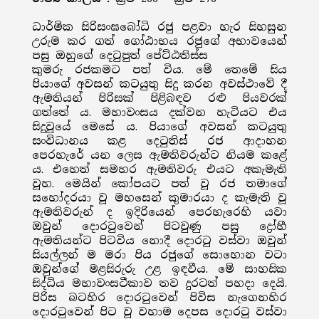
ධාර්මික සිරිසංඝබෝධි රජු පළවා හැර සිහසුන
උරුම කර ගත් ගෝඨාභය රජුගේ අභාවයෙන්
පසු ඔහුගේ දෙටුපුත් පේට්ඨතිස්ස
කුමරු රජකමට පත් විය. මේ තෙමේ සිය
පියාගේ අවසන් කටයුතු සිදු කරන අවස්ථාවේ දී
ඇමතියන් පිරිසක් පිළිබඳව රළු පියවරක්
ගත්තේ ය. මහාවංසය දක්වන හැටියට එය
සිදුවූයේ මෙසේ ය. පියාගේ අවසන් කටයුතු
සංවිධානය කළ දෙටුතිස් රජ ආදාහන
පෙරහැරේ යන ලෙස ඇමතිවරුන්ට නියම කළේ
ය. එහෙත් සමහර ඇමතිවරු එයට අකැමැති
වූහ. මෙයින් කෝපයට පත් වූ රජ තමාගේ
සහෝදරයා වූ මහසෙන් කුමාරයා ද කැමැති වූ
ඇමතිවරුන් ද ඉදිරියෙන් පෙරහැරෙහි යවා
ඔවුන් දොරටුවෙන් පිටවුණු පසු ද්‍රෝහී
ඇමතියන්ට පිටවිය නොදී දොරටු වස්වා ඔවුන්
සියල්ලන් ම මරා පිය රජුගේ සොහොන වටා
ඔවුන්ගේ මළසිරුරු උළ ඉඳවීය. මේ සාහසික
සිද්ධිය මහාවංසටීකාව තව දුරටත් පහදා දෙයි.
පිරිස බටහිර දොරටුවෙන් පිවිස නැගෙනහිර
දොරටුවෙන් පිට වූ වහාම දෙපස දොරටු වස්වා