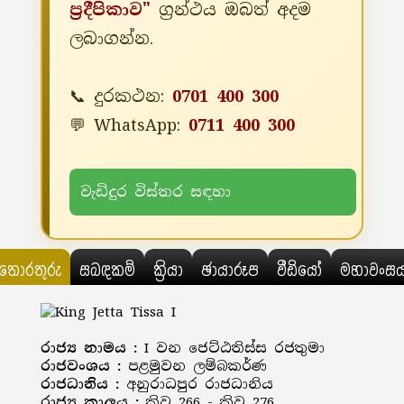
ප්‍රදීපිකාව"
ග්‍රන්ථය ඔබත් අදම
ලබාගන්න.
📞 දුරකථන:
0701 400 300
💬 WhatsApp:
0711 400 300
වැඩිදුර විස්තර සඳහා
තොරතුරු
සබඳකම්
ක්‍රියා
ඡායාරූප
වීඩියෝ
මහාවංස
රාජ්‍ය නාමය :
I වන ජෙට්ඨතිස්ස රජතුමා
රාජවංශය :
පළමුවන ලම්බකර්ණ
රාජධානිය :
අනුරාධපුර රාජධානිය
රාජ්‍ය කාලය :
ක්‍රිව 266 - ක්‍රිව 276