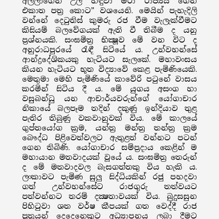
අල්ලාගෙන උල හිඳුවා මරා රාජ්‍යය ගෙන
එකාත පත්‍ර කොට” වශයෙනි. මෙයින් පැහැදිලි
වන්නේ දෙටුතිස් කුමරු රජ වීම වැලැක්වීමට
කිසියම් බලවේගයක් ඇති වී තිබීම ද යනු
ප්‍රශ්නයකි. සංඝමිත්‍ර භික්‍ෂූව මේ වන විට ද
අනුරාධපුරයේ රැඳී සිටියේ ය. උන්වහන්සේ
ආන්ද්‍රදේශිකයකු හැටියට සැලකේ. මහාවංසය
කියන හැටියට භූත විද්‍යාවේ කෙළ පැමිණියෙකි.
මෙතුමා මෙහි පැමිණියේ කාවේරි පටුනේ වාසය
කරමින් සිටිය දී ය. මේ යුගය අසංග හා
වසුබන්ධු යන ආචාර්යවරුන්ගේ යෝගාචාර
නිකායේ බලපෑම තදින් දකුණු ඉන්දියාව තුළ
පැතිර තිබුණු වකවානුවක් විය. මේ කාලයේ
ගුප්තයෝග ක්‍රම, යන්ත්‍ර මන්ත්‍ර තන්ත්‍ර ක්‍රම
බෞද්ධ පිළිවෙත්වලට ඇතුළත් වන්නට පටන්
ගෙන තිබිණි. යෝගාචාර සම්ප්‍රදාය කෙළින් ම
මහායාන මතවාදයක් වූයේ ය. සංඝමිත්‍ර තෙරුන්
ද මේ මතවාදවල බැසගත්තකු විය හැකි ය.
ලංකාවට පැමිණ සුලු සිද්ධියකින් රජු පහදවා
ගත් උන්වහන්සේට රාජගුරු තත්වයට
පත්වන්නට තරම් දක්‍ෂතාවයක් විය. බුදුසසුන
පිහිටුවා ශත වර්ෂ කීපයක් ගත වෙද්දී රාජ
පුත්‍රයන් දෙදෙනෙකුට අධ්‍යාපනය ලබා දීමට