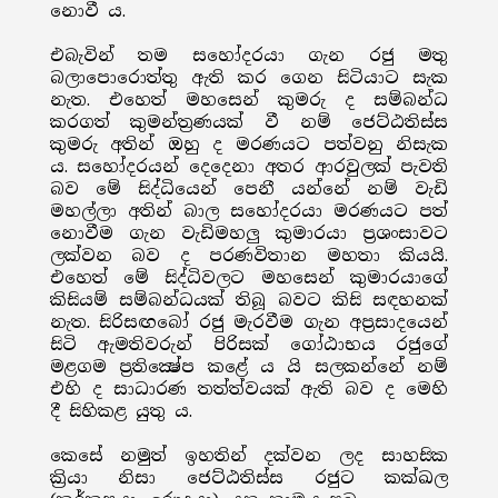
නොවී ය.
එබැවින් තම සහෝදරයා ගැන රජු මතු
බලාපොරොත්තු ඇති කර ගෙන සිටියාට සැක
නැත. එහෙත් මහසෙන් කුමරු ද සම්බන්ධ
කරගත් කුමන්ත්‍රණයක් වී නම් ජෙට්ඨතිස්ස
කුමරු අතින් ඔහු ද මරණයට පත්වනු නිසැක
ය. සහෝදරයන් දෙදෙනා අතර ආරවුලක් පැවති
බව මේ සිද්ධියෙන් පෙනී යන්නේ නම් වැඩි
මහල්ලා අතින් බාල සහෝදරයා මරණයට පත්
නොවීම ගැන වැඩිමහලු කුමාරයා ප්‍රශංසාවට
ලක්වන බව ද පරණවිතාන මහතා කියයි.
එහෙත් මේ සිද්ධිවලට මහසෙන් කුමාරයාගේ
කිසියම් සම්බන්ධයක් තිබූ බවට කිසි සඳහනක්
නැත. සිරිසඟබෝ රජු මැරවීම ගැන අප්‍රසාදයෙන්
සිටි ඇමතිවරුන් පිරිසක් ගෝඨාභය රජුගේ
මළගම ප්‍රතික්‍ෂේප කළේ ය යි සලකන්නේ නම්
එහි ද සාධාරණ තත්ත්වයක් ඇති බව ද මෙහි
දී සිහිකළ යුතු ය.
කෙසේ නමුත් ඉහතින් දක්වන ලද සාහසික
ක්‍රියා නිසා ජෙට්ඨතිස්ස රජුට කක්ඛල