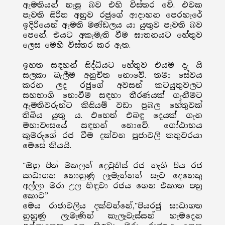
ඇමතියන් නැසූ බව එහි විස්තර වේ. එවක
පැවති සිරිත අනුව රජුගේ ආදාහන පෙරහැරේ
ඉදිරියෙන් ඇමති මණ්ඩලය යා යුතුව පැවති බව
පෙනේ. එයට අකැමැති වීම ඝාතනයට හේතුව
ලෙස මෙහි විස්තර කර ඇත.
ඉහත සඳහන් සිද්ධියට හේතුව එයම දැ යි
සලකා බැලීම අනුචිත නොවේ. තමා සේවය
කරන ලද රජුගේ අවසන් කටයුතුවලට
සහභාගි නොවීම සඳහා තීරණයක් ගැනීමට
ඇමතිවරුන්ට කිසියම් වඩා ප්‍රබල හේතුවක්
තිබිය යුතු ය. එහෙත් එබඳු දෙයක් ගැන
මහාවංසයේ සඳහන් නොවේ. ගෝඨාභය
කුමරුගේ රජ වීම දක්වන පූජාවලි කතුවරයා
මෙසේ කියයි.
"ඔහු පිත් මකලන් දෙටුතිස් රජ නැගි පිය රජ
සාධාගත නොහුණු ලැමැන්නන් සැට දෙනෙකු
අල්ලා මරා උල හිඳුවා රජය ගෙන එකාත පත්‍ර
කොට”
මෙය රාජාවලිය දක්වන්නේ,"පියරජු සාධාගත
නුහුණු ලැමැණින් කැලෑවැස්සන් හැමදෙන