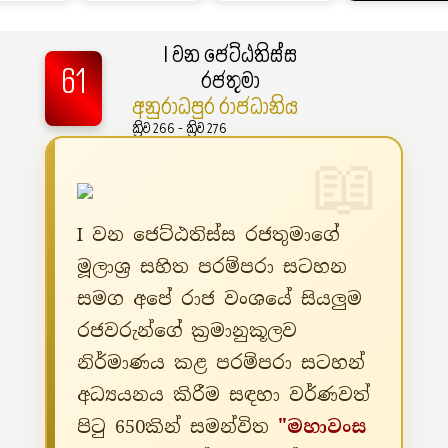
I වන ජෙට්ඨතිස්ස
61
රජතුමා
අනුරාධපුර රාජධානිය
ක්‍රිව 266 - ක්‍රිව 276
I වන ජෙට්ඨතිස්ස රජතුමාගේ
මූලාශ්‍ර සහිත පරම්පරා සටහන
සමග අපේ රාජ වංශයේ සියලුම
රජවරුන්ගේ ක්‍රමානුකූලව
නිර්මාණය කළ පරම්පරා සටහන්
අධ්‍යයනය කිරීම සඳහා වර්ණවත්
පිටු 650කින් සමන්විත
"මහාවංස