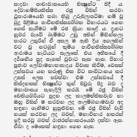
සාදවා පංචාවාසයෙහි භික්‍ෂූන්ට පිදී ය.
දේවානම්පියතිස්ස රජු විසින් කරවා
ථූපාරාමයෙහි තබා තිබූ උරුසිලාපටිමා නම් වූ
බුදු පිළිමය පාචීනතිස්සපබ්බත විහාරයට ගෙන
ගෙස් තැබීමට මේ රජ ක්‍රියා කළේ ය. දැනට
නුවර වැවේ බැම්මට උඩු අතින් මිහින්තලා
පාරට උතුරින් ඒ අසල ම ඇති දිය අගලකින්
වට වූ නටබුන් භූමිය පාචීනතිස්සපබ්බත
ආරාමය හැටියට සැලැකේ. එය අතීතයේ දී
දර්ශනීය පුද තැනක් වුවාට සැක නැත. විහාර
පූජාව ලෝවාමහාපාසාදය විවෘත කිරීම, වෙසක්
උත්සවය යන කරුණු එක විට සංවිධානය කර
උසස් ලෙස පවත්වා එම උත්සවයේ දී
තිස්දහසක් භික්‍ෂූන්ට තුන් සිවුරු පිදූ බව ද
මහාවංසය පැහැදිලි කරයි. මේ රජු විසින්
චෙතියගිරියට පුදන ලද කාලමත්තිකවැව හා
ඔහු විසින් ම කරවන ලද ආලම්බගාමවැව අද
හඳුනා ගැනීමට නුපුළුවන. මේ රජු විසින් වැව්
හයක් කරවන ලද බවත්, මහාවිහාර හතරක්
ඉදි කරවූ බවත් රාජරත්නාකරයෙහි දක්වා ඇත.
ඒවා ද මෙතෙක් හඳුනා ගෙන නැත.