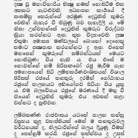
දක්‍ෂ වූ මහාවිහාරිය භික්‍ෂු නමක් නොසිටීම එක
අතකට ගැටළුවකි. අධ්‍යාපන කාර්‍යයේ දී
සංඝමිත්‍ර තෙරුන්ගේ අරමුණ දෙටුතිස් කුමරු
වෙතින් බැහැර වී තිබුණු බව පැහැදිලි ය. මේ
නිසා උන්වහන්සේ දෙටුතිස් කුමරුට විරුද්ධව
ක්‍රියා කරන්නට ඇත. භූත විද්‍යාවෙහි දක්‍ෂ
එතුමා අමාත්‍ය මණ්ඩලයේ බොහෝ දෙනෙකු
තමාට පක්‍ෂපාත කරගන්නට ද ඇත. එහෙත්
මහසෙන් කුමරුගේ සම්බන්ධයක් මෙයට
නොතිබුණා විය හැකි ය. එය එසේ ම
නොවන්නේ නම් සිරිසඟබෝ රජු මැරීම ගැන
අමනාපයෙන් සිටි ලම්භකර්ණවංශිකයන් විශාල
පිරිසක් රජයේ තනතුරු දරමින් ගෝඨාභය
රජුගේ පාලනයට අභියෝගව සිටියා විය යුතු
ය. එම බලවේගය රජුගේ මරණයේ දී මතු වී
ගියෙන් දෙටුතිස් කුමරු එය අවසන් කළා
වන්නට ද පුළුවන.
ලම්බකණ්ණ රාජවංසය යටතේ පාලන තන්ත්‍ර
ව්‍යුහය තුළ ව්‍යාප්තියක් මෙන් ම තනතුරුවල
වර්ධනයක් ද, නිලධාරින්ගේ බලය දියුණු වීමක්
ද පෙන්නුම් කරයි. රජුගේ තත්ත්වය ද උසස්