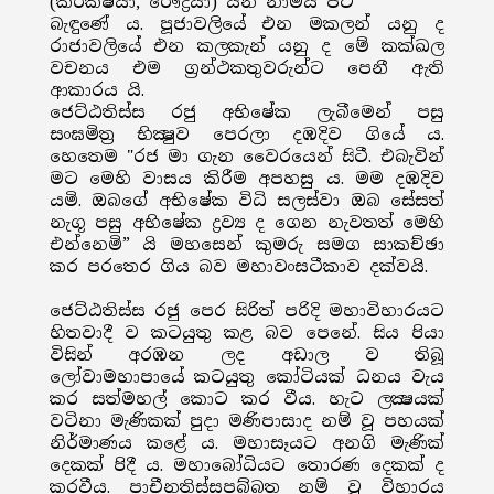
(කර්කෂයා, රෞද්‍රයා) යන නාමය පට
බැඳුණේ ය. පූජාවලියේ එන මකලන් යනු ද
රාජාවලියේ එන කලකැන් යනු ද මේ කක්ඛල
වචනය එම ග්‍රන්ථකතුවරුන්ට පෙනී ඇති
ආකාරය යි.
ජෙට්ඨතිස්ස රජු අභිෂේක ලැබීමෙන් පසු
සංඝමිත්‍ර භික්‍ෂුව පෙරලා දඹදිව ගියේ ය.
හෙතෙම "රජ මා ගැන වෛරයෙන් සිටී. එබැවින්
මට මෙහි වාසය කිරීම අපහසු ය. මම දඹදිව
යමි. ඔබගේ අභිෂේක විධි සලස්වා ඔබ සේසත්
නැගූ පසු අභිෂේක ද්‍රව්‍ය ද ගෙන නැවතත් මෙහි
එන්නෙමි” යි මහසෙන් කුමරු සමග සාකච්ඡා
කර පරතෙර ගිය බව මහාවංසටීකාව දක්වයි.
ජෙට්ඨතිස්ස රජු පෙර සිරිත් පරිදි මහාවිහාරයට
හිතවාදී ව කටයුතු කළ බව පෙනේ. සිය පියා
විසින් අරඹන ලද අඩාල ව තිබූ
ලෝවාමහාපායේ කටයුතු කෝටියක් ධනය වැය
කර සත්මහල් කොට කර වීය. හැට ලක්‍ෂයක්
වටිනා මැණිකක් පුදා මණිපාසාද නම් වූ පහයක්
නිර්මාණය කළේ ය. මහාසෑයට අනගි මැණික්
දෙකක් පිදී ය. මහාබෝධියට තොරණ දෙකක් ද
කරවීය. පාචීනතිස්සපබ්බත නම් වූ විහාරය