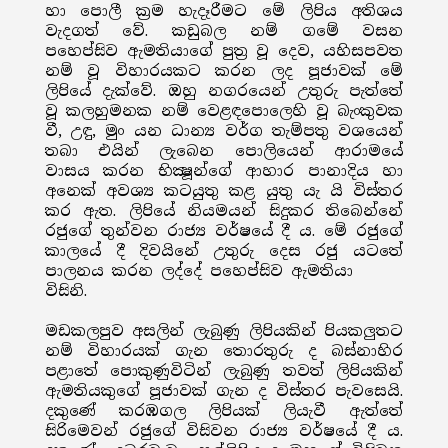
හා පොලී ක්‍රම හැදෑරීමට මේ ලිපිය අතිශය
වැදගත් වේ. කඩුබල නම් ගමේ වසන
පහෙප්සිව ඇමතියාගේ පුත්‍ර වූ දෙව, යහිසපවත
නම් වූ විහාරයකට කරන ලද පූජාවක් මේ
ලිපියේ දැක්වේ. ඔහු නගරයෙන් උතුරු පැත්තේ
වූ කලහුමනක නම් වෙළඳපොලෙහි වූ බැංකුවක
වී, උඳු, මුං යන ධාන්‍ය වර්ග තැම්පතු වශයෙන්
තබා එයින් ලැබෙන පොලියෙන් ආරාමයේ
වාසය කරන භික්‍ෂූන්ගේ ආහාර පානාදිය හා
අනෙක් අවශ්‍ය කටයුතු කළ යුතු යැ යි විස්තර
කර ඇත. ලිපියේ නියමයන් සිදුකර තිබෙන්නේ
රජුගේ තුන්වන රාජ්‍ය වර්ෂයේ දී ය. මේ රජුගේ
කාලයේ දී දිවයිනේ උතුරු දෙස රජු යටතේ
පාලනය කරන ලද්දේ පහෙප්සිව ඇමතියා
විසිනි.
මඩකලපුව අසලින් ලැබුණු ලිපියකින් පියකලුතට
නම් විහාරයක් ගැන තොරතුරු ද බස්නාහිර
පළාතේ පොකුණුවිටින් ලැබුණු තවත් ලිපියකින්
ඇමතියකුගේ පූජාවක් ගැන ද විස්තර පැවසෙයි.
දකුණේ කරඹගල ලිපියක් ලියැවී ඇත්තේ
සිරිමෙවන් රජුගේ විසිවන රාජ්‍ය වර්ෂයේ දී ය.