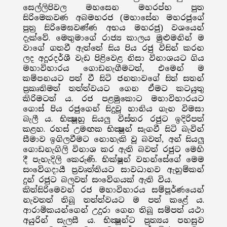
සෙල්ලිපිවල මහසෙන මහරප්හ පුත
සිරිමෙකවණ අබමහරජ (මහාසේන මහරජුගේ
පුත්‍ර සිරිමෙඝවණ්ණ අභය මහරජු) වශයෙන්
දැක්වේ. මෙතුමාගේ රාජ්‍ය කාලය මුළුමනින් ම
වාගේ ගතවී ඇත්තේ සිය පිය රජු විසින් කරන
ලද අදූරදර්ශී වැඩ පිළිවෙළ නිසා විනාශයට ගිය
මහාවිහාරය ගොඩනැගීමටත්, එමෙන් ම
කම්පනයට පත් වී සිටි ජනතාවගේ සිත් සතන්
ප්‍රකෘතිමත් තත්ත්වයට ගෙන ඒමට කටයුතු
කිරිමටත් ය. රජ පළමුකොට මහාවිහාරයට
ගොස් පිය රජුගෙන් සිදුවූ හානිය ගැන විමසා
බැලී ය. භික්‍ෂූහු සියලු විස්තර රජුට ඉදිරිපත්
කළහ. රහස් උමඟක භික්‍ෂූන් සැගවී සිටි බැවින්
සීමාව ඉගිලවීමට නොහැකි වූ බවත්, අන් සියලු
ගොඩනැගිලි විනාශ කර ඇති බවත් රජුට මෙහි
දී පැහැදිලි කෙරුණි. භික්ෂූන් වහන්සේගේ මෙම
සංවේගදායී ප්‍රවෘත්තියට සාවධානව ඇහුම්කන්
දුන් රජුට බලවත් සංවේගයක් ඇති විය.
කිත්සිරිමෙවන් රජ මහාවිහාරය සම්පූර්ණයෙන්
නැවතත් තිබූ තත්ත්වයට ම පත් කළේ ය.
ආරාමිකයන්ගෙන් උදුරා ගෙන තිබූ සම්පත් යථා
අයුරින් සැලසී ය. භික්‍ෂූන්ට ප්‍රත්‍යය පහසුව