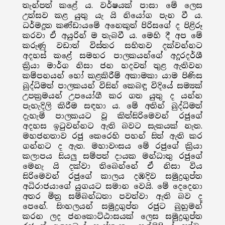
තැන්පත් කළේ ය. වර්ෂයක් පාසා මේ ලෙස
උත්සව කළ යුතු යැ යි නියෝග පැන වී ය.
ධර්මදූත කණ්ඩායමේ අනෙකුත් පිරිසගේ ද පිළිරූ
කරවා ඒ අයුරින් ම තැබවී ය. මෙහි දී අප මේ
කරුණු වඩාත් විස්තර සහිතව දක්වන්නට
අදහස් කළේ සමහර පාලකයන්ගේ අදූරදර්ශී
ක්‍රියා මාර්ග නිසා ජන හදවත් තුළ ඇතිවන
කම්පනයන් හෝ කළකිරීම් අකාමකා යාම පිණිස
බුද්ධිමත් පාලකයන් විසින් කෙබඳු විදියේ සම්‍යක්
උපක්‍රමයන් උපයෝගී කර ගත යුතු ද යන්න
පැහැදිලි කිරීම සඳහා ය. මේ අතින් බුද්ධිමත්
දැහැමි පාලකයට වූ කිත්සිරිමෙවන් රජුගේ
අදහස ඉටුවන්නට ඇති බවට සැකයක් නැත.
මහජනතාව රජු කෙරෙහි පහන් සිත් ඇති කර
ගන්නට ද ඇත. මහාවංසය මේ රජුගේ ක්‍රියා
කලාපය සියලු සම්පත් දායක මන්ධාතු රජුගේ
මෙනැ යි දක්වා තිබෙන්නේ ඒ නිසා විය
සිරිමෙවන් රජුගේ කාලය දඹදිව සමුද්‍රගුප්ත
අධිරාජයාගේ යුගයට සමාන වෙයි. මේ දෙදෙනා
අතර මිත්‍ර සම්බන්ධතා පවත්වා ඇති බව ද
පෙනේ. සිංහලයන් සමුද්‍රගුප්ත රජුට බුහුමන්
කරන ලද ජනකොට්ඨාසයක් ලෙස සමුද්‍රගුප්ත