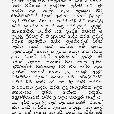
දකුණේ දෙබරවැව සෙල්ලිපිය ද ඔහුගේ විසිවන
රාජ්‍ය වර්ෂයේ දී පිහිටුවන ලද්දකි. මේ ලිපි
පිහිටා ඇති ප්‍රදේශ ගැන සලකන විට
කිත්සිරිමෙවන් රජුගේ අණසක අස්සක් මුල්ලක්
නෑර දිවයිනේ එක සේ පැතිරී තිබූ බව පැහැදිලි
වෙයි. ඉහතින් සඳහන් කළ පරිදි උතුරු, දකුණු,
නැගෙනහිර, බටහිර යන ප්‍රදේශ හතරින් ම
ලැබුණු ලිපිවල ඒ ඒ පූජාවන් ආදිය කරන ලද්දේ
රජුගේ අනුමැතිය ඇතිව ඇමතිවරුන් විසින්
බැවින් අපට පෙනී යන්නේ මේ ප්‍රදේශ
ඇමතිවරුන් මඟින් පාලනය ගෙන ගිය බවයි.
ඌව දිශාවේ පිහිටි නාමළුවෙන් ලැබුණු මේ
රජුගේ ලිපියක සඳහන් වන අභය ඇමති
ලම්බකර්ණ වංශිකයකු බව එහි දක්වා ඇත.
ඉහතින් සඳහන් කරන ලද කරුණු අනුව
සිරිමෙවන් රජුගේ කාලය රට සමෘද්ධිමත්ව
පැවති බව පෙනී යයි. මේ රජු රටේ ආර්ථික
සංවර්ධනය උදෙසා කරන ලද කටයුත්තක් ලෙස
මහාවංසය දක්වා ඇත්තේ ''සතුන්ට
අනුකම්පාවෙන් වැව්වල ජලය තහවුරු කළේ ය`’
යන අර්ථ පැහැදිලි නැති වැකියක් පමණි. එහෙත්
ඔහු රටේ ආර්ථිකය උදෙසා කටයුතු නොකළේ
යැ යි ඉන් අදහස් නොවේ. එසේ නොවිණි නම්