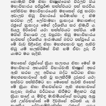
නොමැති වීම නිසා භික්‍ෂූන්ගෙන් විරලව ගිය
මහාවිහාරය පරිපූර්ණ තත්ත්වයට පත් කරවීය.
ජෝතිවන මහාවිහාරයෙහි මහසෙන් රජු කරවා
අඩාලව තිබූ විහාරයේ කර්මාන්ත ද නිම
කරවන ලදී. ලෝවාමහා ප්‍රාසාදය මහාපණාද
රජුගේ ප්‍රාසාදය මෙන් දර්ශනීය කර නිමැවී ය.
සියලු පිරිවෙන් යථා තත්ත්වයට පත්විය. මේ
මගින් විනාශව උඳු වපුරවා තිබූ මහාවිහාරය
නැවතත් දර්ශනීය ආරාමයක් බවට පත්වූයේ ය.
මේ වැඩ පිළිවෙළ නිසා මහජනතාව තුළ ඇතිව
තිබූ යම් කලකිරිමක් විනි නම් ඒවා දුරු වී
යාමට මග පෑදිනි.
මහසෙන් රජුන්ගේ ක්‍රියා කලාපය නිසා මෙන් ම
මහාවිහාර අභයගිරි විහාරවාසී භික්‍ෂූන් අතර
ඇති කරන ලද අවිනය බද්ධ ඝට්ටන නිසා
මහජනතාවගේ ඇති වූ කලකීරීම් දුරුකර යථා
තත්වට පත්කිරීමට හා මෙතෙක් පැවති එහෙත්
මේ ක්‍රියා නිසා හීනවන්නට ඇති ජනතාවගේ
සැදැහැ බැතිය වර්ධනය කිරීමට මීළඟට රජු
ක්‍රියා කළේ ය. මිහිඳු මාහිමියන්ගේ කටයුතු ඇසූ
රජ උන්වහන්සේ මේ දිවයිනේ අධිපති යැ යි
සැලකීය. දේවානම්පියතිස්ස රජුගේ යුගය