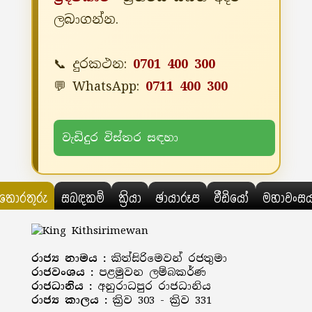
ලබාගන්න.
📞 දුරකථන:
0701 400 300
💬 WhatsApp:
0711 400 300
වැඩිදුර විස්තර සඳහා
තොරතුරු
සබඳකම්
ක්‍රියා
ඡායාරූප
වීඩියෝ
මහාවංස
රාජ්‍ය නාමය :
කිත්සිරිමෙවන් රජතුමා
රාජවංශය :
පළමුවන ලම්බකර්ණ
රාජධානිය :
අනුරාධපුර රාජධානිය
රාජ්‍ය කාලය :
ක්‍රිව 303 - ක්‍රිව 331