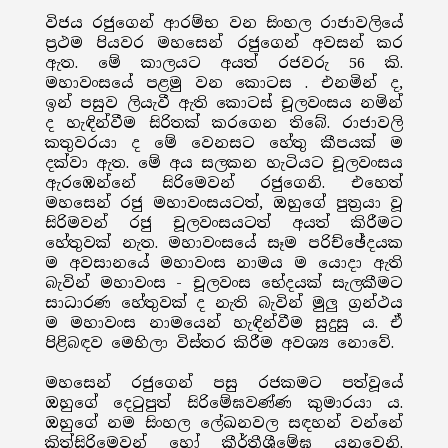
විජය රජුගෙන් ආරම්භ වන සිංහල රාජාවලියේ
ප්‍රථම පියවර මහසෙන් රජුගෙන් අවසන් කර
ඇත. මේ කාලයට අයත් රජවරු 56 කි.
මහාවංසයේ පළමු වන කොටස . එනමින් ද,
ඉන් පසුව ලියැවී ඇති කොටස් චූලවංසය නමින්
ද හැඳින්වීම සිරිතක් කරගෙන තිබේ. රාජාවලි
කතුවරයා ද මේ වෙනසට හේතු කීපයක් ම
දක්වා ඇත. මේ අය සලකන හැටියට චූලවංසය
ඇරඹෙන්නේ සිරිමෙවන් රජුගෙනි. එහෙත්
මහසෙන් රජු මහාවංසයටත්, ඔහුගේ පුත්‍රයා වූ
සිරිමවන් රජු චූලවංසයටත් අයත් කිරීමට
හේතුවක් නැත. මහාවංසයේ සෑම පරිච්ඡේදයක
ම අවසානයේ මහාවංස නාමය ම යොදා ඇති
බැවින් මහාවංස - චූලවංස භේදයක් සැලකීමට
සාධාරණ හේතුවක් ද නැති බැවින් මුලු ග්‍රන්ථය
ම මහාවංස නාමයෙන් හැඳින්වීම සුදුසු ය. ඒ
පිළිබඳව මෙහිලා විස්තර කිරීම අවශ්‍ය නොවේ.
මහසෙන් රජුගෙන් පසු රජකමට පත්වූයේ
ඔහුගේ දෙටුපුත් සිරිමේඝවණ්ණ කුමාරයා ය.
ඔහුගේ නම සිංහල ලේඛනවල සඳහන් වන්නේ
කිත්සිරිමෙවන් හෝ කීර්තීශ්‍රීමේඝ යනුවෙනි.