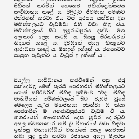
සිහිපත් කරමින් හෙතෙම මහින්දෝත්සවය
සංවිධානය කළේ ය. පිළිරුව ජීවමාන පමණට
රත්රනින් කරවා එය වප් පුරපස සත්වන දින
මිහින්තලයට වැඩමවා එහි වඩා හිඳු විය.
මිහින්තලයේ සිට අනුරාධපුරය දක්වා මග
අලංකාර ලෙස සැරසී ය. සියලු සිරකරුවන්
නිදහස් කළේ ය. දිවයිනේ සියලු භික්‍ෂූන්ට
ආරාධනා කළේ ය. මහදන් දුන්නේ ය. ජනතාවට
සංග්‍රහ පැවැත්වී ය. වැටුප් ද දුන්නේ ය .
සියල්ල සංවිධානය කරවීමෙන් පසු රජු
සක්දෙවිඳු මෙන් සැරසී පෙරහරින් මිහින්තලයට
ගොස් සපිරිවරින් මිහිඳු ප්‍රතිමාව "එදා මිහිඳු
මාහිමියන් අම්බස්ථලයේ සිට වැඩම වූයේ
මෙලෙස යැ''යි මහජනයා දකිත්වා යි කියා
පෙරහරින් ම අනුරාධපුරයට වැඩම වී ය.
නගරයෙන් නැගෙනහිර දෙස නුවර දොරටුව
අසල ස්වත්‍යාකාර නම් වූ විහාරයේ වඩා හිඳුවා
ඉන්පසු මහාබෝධීන් වහන්සේ අසල තෙමසක්
තබා පුද පූජා කරවා රජගෙය අසල මැඳුරක