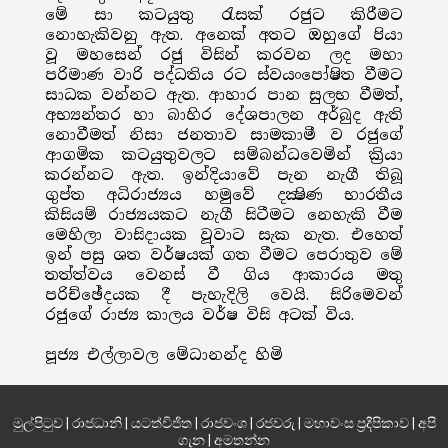
මේ සා කටයුතු රැසක් රජුට කිරීමට
නොහැකිවනු ඇත. අනෙක් අතට ඔහුගේ පියා
වූ මහසෙන් රජු විසින් කරවන ලද මහා
පරිමාණ වාරි පද්ධතිය රට ස්වයංපෝෂිත වීමට
සාධක වන්නට ඇත. ආහාර පාන සුලභ වීමත්,
අභ්‍යන්තර හා බාහිර දේශපාලන අර්බුද ඇති
නොවීමත් නිසා ජනතාව සාමකාමී ව රජුගේ
ආගමික කටයුතුවලට සම්බන්ධවෙමින් ක්‍රියා
කරන්නට ඇත. ඉන්දියාවේ පැන නැගී තිබූ
ගුප්ත අධිරාජ්‍යය හමුවේ දක්‍ෂිණ භාරතීය
කිසියම් රාජ්‍යයකට නැගී සිටීමට නෙහැකි වීම
මෙහිලා වාසිදායක වූවාට සැක නැත. එහෙත්
ඉන් පසු ශත වර්ෂයක් ගත වීමට පෙරාතුව මේ
තත්ත්වය වෙනස් වී ගිය ආකාරය මතු
පරිච්ඡේදයක දී පැහැදිලි වෙයි. සිරිමෙවන්
රජුගේ රාජ්‍ය කාලය වර්ෂ විසි අටක් විය.
පූජ්‍ය එල්ලාවල මේධානන්ද හිමි
මුල්පිටුව
|
රාජධානි
|
යටත්විජිත
|
රාජවංශ
|
රජවරු
|
මහාවංස ප්‍රදීපිකාව
|
අපි
ගැන
|
අමතන්න