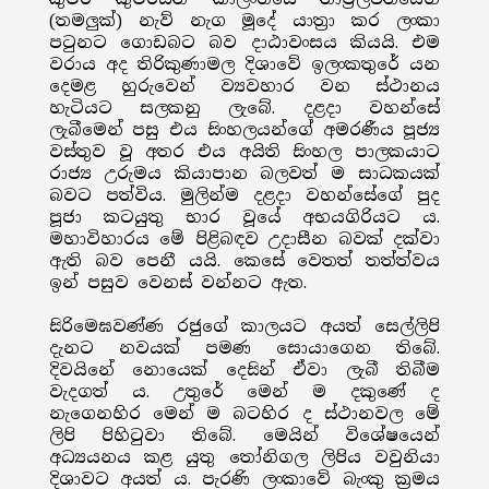
(තමලුක්) නැව් නැග මූදේ යාත්‍රා කර ලංකා
පටුනට ගොඩබට බව දාඨාවංසය කියයි. එම
වරාය අද තිරිකුණාමල දිශාවේ ඉලංකතුරේ යන
දෙමළ හුරුවෙන් ව්‍යවහාර වන ස්ථානය
හැටියට සලකනු ලැබේ. දළදා වහන්සේ
ලැබීමෙන් පසු එය සිංහලයන්ගේ අමරණීය පූජ්‍ය
වස්තුව වූ අතර එය අයිති සිංහල පාලකයාට
රාජ්‍ය උරුමය කියාපාන බලවත් ම සාධකයක්
බවට පත්විය. මුලින්ම දළදා වහන්සේගේ පුද
පූජා කටයුතු භාර වූයේ අභයගිරියට ය.
මහාවිහාරය මේ පිළිබඳව උදාසීන බවක් දක්වා
ඇති බව පෙනී යයි. කෙසේ වෙතත් තත්ත්වය
ඉන් පසුව වෙනස් වන්නට ඇත.
සිරිමෙඝවණ්ණ රජුගේ කාලයට අයත් සෙල්ලිපි
දැනට නවයක් පමණ සොයාගෙන තිබේ.
දිවයිනේ නොයෙක් දෙසින් ඒවා ලැබී තිබීම
වැදගත් ය. උතුරේ මෙන් ම දකුණේ ද
නැගෙනහිර මෙන් ම බටහිර ද ස්ථානවල මේ
ලිපි පිහිටුවා තිබේ. මෙයින් විශේෂයෙන්
අධ්‍යයනය කළ යුතු තෝනිගල ලිපිය වවුනියා
දිශාවට අයත් ය. පැරණි ලංකාවේ බැංකු ක්‍රමය