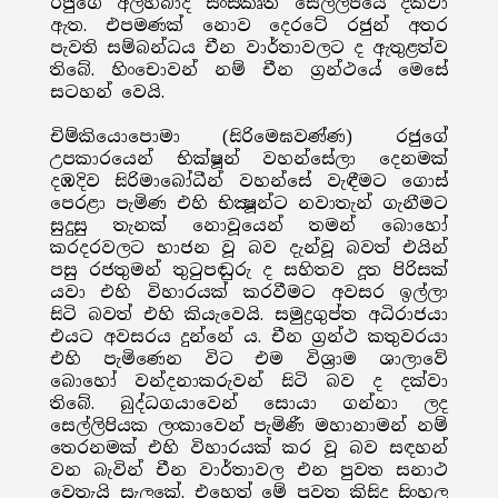
රජුගේ අලහබාද් සංස්කෘත සෙල්ලිපියේ දක්වා
ඇත. එපමණක් නොව දෙරටේ රජුන් අතර
පැවති සම්බන්ධය චීන වාර්තාවලට ද ඇතුළත්ව
තිබේ. හිංචොවන් නම් චීන ග්‍රන්ථයේ මෙසේ
සටහන් වෙයි.
චිම්කියොපොමා (සිරිමෙඝවණ්ණ) රජුගේ
උපකාරයෙන් භික්ෂූන් වහන්සේලා දෙනමක්
දඹදිව සිරිමාබෝධීන් වහන්සේ වැඳීමට ගොස්
පෙරළා පැමිණ එහි භික්‍ෂූන්ට නවාතැන් ගැනීමට
සුදුසු තැනක් නොවූයෙන් තමන් බොහෝ
කරදරවලට භාජන වූ බව දැන්වූ බවත් එයින්
පසු රජතුමන් තුටුපඬුරු ද සහිතව දූත පිරිසක්
යවා එහි විහාරයක් කරවීමට අවසර ඉල්ලා
සිටි බවත් එහි කියැවෙයි. සමුද්‍රගුප්ත අධිරාජයා
එයට අවසරය දුන්නේ ය. චීන ග්‍රන්ථ කතුවරයා
එහි පැමිණෙන විට එම විශ්‍රාම ශාලාවේ
බොහෝ වන්දනාකරුවන් සිටි බව ද දක්වා
තිබේ. බුද්ධගයාවෙන් සොයා ගන්නා ලද
සෙල්ලිපියක ලංකාවෙන් පැමිණී මහානාමන් නම්
තෙරනමක් එහි විහාරයක් කර වූ බව සඳහන්
වන බැවින් චීන වාර්තාවල එන පුවත සනාථ
වෙතැයි සැලකේ. එහෙත් මේ පුවත කිසිදු සිංහල