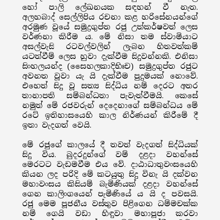
හෝ පාලි ලේඛනයක සඳහන් වී නැත.
අලහබාද් සෙල්ලිපිය රචනා කළ හරිසේනයන්ගේ
අරමුණ වූයේ සමුද්‍රගුප්ත රජු උත්කර්ෂවත් ලෙස
වර්ණනා කිරීම ය. මේ නිසා තම ස්වාමියාට
අසල්වැසි රටවල්වලින් ලැබන හිතවත්කම්
යටත්වීම් ලෙස හුවා දැක්වීම සිදුවන්නකි. එනිසා
සිංහලයන්ද (සෛහලකාදිභිඃච) සමුද්‍රගුප්ත රජුට
අවනත වූවා යැ යි දැක්වීම පුදුමයක් නොවේ.
එහෙත් සිදු වූ සත්‍ය සිද්ධිය නම් දෙරට අතර
තානාපති සම්බන්ධතා පැවැත්වීමයි. කෙසේ
නමුත් මේ රජවරුන් දෙදෙනාගේ සම්බන්ධය මේ
රටේ ඉතිහාසයෙහි කාල නිර්ණයන් කිරීමේ දී
ඉතා වැදගත් වෙයි.
මේ රජුගේ කාලයේ දී තවත් වැදගත් සිද්ධියක්
සිදු විය. බුදරදුන්ගේ වම් දළදා වහන්සේ
මෙරටට වැඩමවීම එය වේ. දාඨාධාතුවංසයෙහි
කියන ලද පරිදි මේ කටයුතු සිදු විනැ යි දක්වන
මහාවංසය කිසියම් බැමිණියක් දළදා වහන්සේ
ගෙන කාලිංගයෙන් පැමිණියේ ය යි ද පවසයි.
රජු මෙම පූජනීය වස්තුව පිළිගෙන ධම්මචක්ක
නම් ගෙයි වඩා හිඳුවා මහාපූජා කරවා