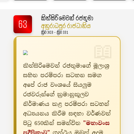
කිත්සිරිමෙවන් රජතුමා
63
අනුරාධපුර රාජධානිය
ක්‍රිව 303 - ක්‍රිව 331
කිත්සිරිමෙවන් රජතුමාගේ මූලාශ්‍ර
සහිත පරම්පරා සටහන සමග
අපේ රාජ වංශයේ සියලුම
රජවරුන්ගේ ක්‍රමානුකූලව
නිර්මාණය කළ පරම්පරා සටහන්
අධ්‍යයනය කිරීම සඳහා වර්ණවත්
පිටු 650කින් සමන්විත
"මහාවංස
ප්‍රදීපිකාව"
ග්‍රන්ථය ඔබත් අදම