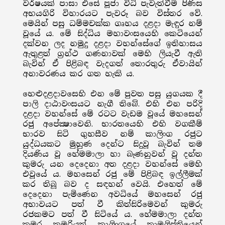
වර්ෂයක් පාසා එසේ පූජා විධි පැවැත්වීම පිණිස
අභයගිරි විහාරයට පැවරූ බව විස්තර වේ.
මෙයින් පසු ධම්මචක්ක ගෘහය දළදා මැඳුර නම්
වූයේ ය. මේ සිද්ධිය මහාවංසයෙහි කෙටියෙන්
දක්වන ලද නමුදු දළදා වහන්සේගේ ඉතිහාසය
ඇතුළත් ග්‍රන්ථ ගණනාවක් මෙහි ලියැවී ඇති
බැවින් ඒ පිළිබඳ වැදගත් තොරතුරු ඒවායින්
අනාවරණය කර ගත හැකි ය.
හෙළුදළදාවසෙහි එන මේ පුවත පසු යුගයක දී
පාලි දාඨාවංසයට නැගී තිබේ. එහි එන පරිදි
දළදා වහන්සේ මේ රටට වැඩම වූයේ මහසෙන්
රජු අපේක්‍ෂාවෙනි. භාරතයෙහි එහි වගකීම්
භාරව සිටි ගුහසීව නම් කාලිංග රජුට
යුද්ධයකට මුහුණ දෙන්ට සිදුවූ බැවින් තම
දියණිය වූ හේමමාලා හා බෑණනුවන් වූ දන්ත
කුමරු යන දෙදෙනා අත දළදා වහන්සේ මෙහි
එවූයේ ය. මහසෙන් රජු මේ පිළිබඳ ඉල්ලීමක්
කර තිබූ බව ද සඳහන් වෙයි. එහෙත් මේ
දෙදෙනා පැමිණෙන අවධියේ මහසෙන් රජු
අභාවයට පත් වී කිත්සිරිමෙවන් කුමරු
රජකමට පත් වී සිටියේ ය. හේමමාලා දන්ත
කුමර කුමරියත් කාලිංගයේ තාම්‍රලිප්තියෙන්