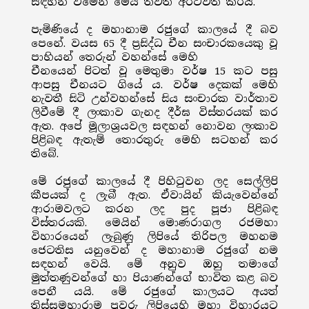
සඳහන් වීමෙන් මෙය තවත් අර්ථවත් කරයි.
පැමිණියේ ද මහානාම රජුගේ කාලයේ දී බව
පෙනේ. වයස 65 දී ප්‍රසිද්ධ චීන සංචාරකයෙකු වූ
පාහියන් තෙරුන් වහන්සේ මෙහි
චීනයෙන් පිටත් වූ මෙතුමා වර්ෂ 15 කට පසු
ආපසු චීනයට ගියේ ය. වර්ෂ දෙකක් මෙහි
නැවතී සිටි උන්වහන්සේ සිය සංචාරක වාර්තාව
ලිවීමේ දී ලංකාව ගැනද දීර්ඝ විස්තරයක් කර
ඇත. අපේ මූලාශ්‍රයවල සඳහන් නොවන ලංකාව
පිළිබඳ ඇතැම් තොරතුරු මෙහි සටහන් කර
තිබේ.
මේ රජුගේ කාලයේ දී පිහිටුවන ලද සෙල්ලිපි
කීපයක් ද ලැබී ඇත. ඒවායින් කියැවෙන්නේ
ආරාමවලට කරන ලද පුද පූජා පිළිබඳ
විස්තරයකි. මෙයින් මොණරාගල රජමහා
විහාරයෙන් ලැබුණු ලිපියේ තිරිපල මහනම
ජෙටතිස යනුවෙන් ද මහානාම රජුගේ නම
සඳහන් වෙයි. මේ අනුව ඔහු තමාගේ
මුත්තණුවන්ගේ හා පියාණන්ගේ භාවිත කළ බව
පෙනී යයි. මේ රජුගේ කාලයට අයත්
තිස්සමහාරාම පුවරු ලිපියෙහි මහා විහාරයට