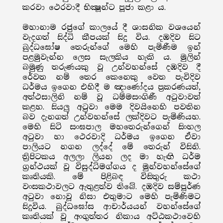
කරවා ථෙරවාදී භික්‍ෂූන්ට පූජා කළා ය.
මහානාම රජුගේ කාලයේ දී ශාසනික වශයෙන්
වැදගත් සිද්ධි කීපයක් සිදු විය. දඹදිව සිට
බුද්ධඝෝෂ තෙරුන්ගේ මෙහි පැමිණීම ඉන්
පළමුවැන්න ලෙස සැලකිය හැකි ය. මුලින්
බමුණු තරුණයකු වූ උන්වහන්සේ දඹදිව දී
රේවත නම් තෙර කෙනෙකු වෙත පැවිදිව
ධර්මය ඉගෙන එහිදී ම ඤාණෝදය ප්‍රකරණයත්,
අත්ථසාලිනි නම් වූ ධම්මසංගිණී අටුවාවත්
කළහ. සියලු අටුවා මෙම දිවයිනෙහි පවතින
බව දැනගත් උන්වහන්සේ ලක්දිවට පැමිණියහ.
මෙහි සිටි සංඝපාල මහතෙරුන්ගෙන් සිංහල
අටුවා හා ථෙරවාදි ධර්මය ඉගෙන ඒවා
පාලියට නගන ලද්දේ මේ තෙරුන් විසිනි.
ත්‍රිපිටකය අලලා ලියන ලද මා හැඟි ධර්ම
ග්‍රන්ථයක් වූ විසුද්ධිමග්ගය ද මුන්වහන්සේගේ
කෘතියකි. මේ පිළිබඳ විසිතුරු කථා
වංසකථාවලට ඇතුළත්ව තිබේ. දඹදිව සම්පූර්ණ
අටුවා නොවූ නිසා එතුමාට මෙහි පැමිණිමට
සිදුවිය. බුද්ධඝෝස ආචාර්යයන් වහන්සේගේ
කෘතියක් වූ අංගුත්තර නිකාය අට්ඨකථාවෙහි