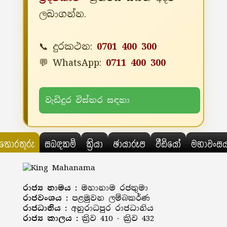
ලබාගන්න.
📞 දුරකථන:
0701 400 300
💬 WhatsApp:
0711 400 300
වැඩිදුර විස්තර සඳහා
තොරතුරු
සබඳකම්
ක්‍රියා
ඡායාරූප
වීඩියෝ
මහාවංස
රාජ්‍ය නාමය :
මහානාම රජතුමා
රාජවංශය :
පළමුවන ලම්බකර්ණ
රාජධානිය :
අනුරාධපුර රාජධානිය
රාජ්‍ය කාලය :
ක්‍රිව 410 - ක්‍රිව 432