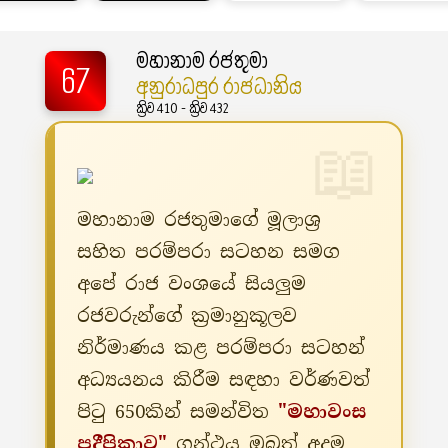
මහානාම රජතුමා
67
අනුරාධපුර රාජධානිය
ක්‍රිව 410 - ක්‍රිව 432
මහානාම රජතුමාගේ මූලාශ්‍ර
සහිත පරම්පරා සටහන සමග
අපේ රාජ වංශයේ සියලුම
රජවරුන්ගේ ක්‍රමානුකූලව
නිර්මාණය කළ පරම්පරා සටහන්
අධ්‍යයනය කිරීම සඳහා වර්ණවත්
පිටු 650කින් සමන්විත
"මහාවංස
ප්‍රදීපිකාව"
ග්‍රන්ථය ඔබත් අදම