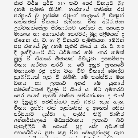
රාජ වර්ෂ පූර්ව 217 කට පෙර චීනයට බුදු
දහම පැමිණ තිබිණි. භාරතයේ කණිෂ්ක රජ
පරපුරේ වූ හුවිෂ්ක රජුගේ කාලයේ දී භික්‍ෂූන්
හත්නමක් චීනයට වැඩියහ. චීන අධිරාජයා
උන්වහන්සේලා සිරභාරයට ගත්තේ ය. කාශ්‍යප
මාතංග හා ගොභරණ තෙරවරු බුදු පිළිමයක් ද
රැගෙන රා. ව. 67 දී චීනයට පැමිණියහ. මෙයින්
පසු චීනයේ බුදු දහම පැතිරී ගියේ ය. රා. ව. 250
දී ඉන්දියාවේ සිට ධර්මාකර නම් තෙර නමක්
මුල් වී චීනයේ සීමාවක් පිහිටුවා උපසම්පදා
විනය කර්මය කරවී ය. මේ අනුව ලංකාවේ
මහානාම රජු දවස වන විට චීනයේ බෞද්ධ
ප්‍රබෝධයක් ඇති වී තිබිණි. මේ තත්ත්වය මත
චීනය හා ලංකාව අතර මේ යුගයේ
සම්බන්ධකම් දියුණු වී ගියේ ය. මීට අමතරව
පෙර පටන් පැවති වාණිජ සම්බන්ධතා ද එසේ
ම දියුණුව පවතින්නට ඇති බවට සැක නැත.
චීනය දක්වා එක් පැත්තකින් ද අනෙක් අතින්
පර්සියාව දක්වා ද පැතිර තිබූ වාණිජ
අන්තර්ජාලයේ මධ්‍යස්ථානය ලංකාව බව
පැහැදිලිව ම පෙනේ. සුදු සේද අවාණක්
අභයගිරියට පූජා කළ චීන වෙළෙන්දෙකු ගැන