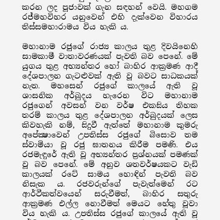
කරන ලද පූජාවක් ගැන සඳහන් වෙයි. මහගම
රජ්මහවිහර යනුවෙන් එහි දැක්වෙන විහාරය
තිස්සමහාරාමය විය හැකි ය.
මහානාම රජුගේ රාජ්‍ය කාලය තුළ දිවයිනෙහි
සාමකාමී වාතාවරණයක් පැවති බව පෙනේ. මේ
යුගය තුළ අභ්‍යන්තර හෝ බාහිර ආක්‍රමණ ආදී
දේශපාලන ගැටළුවක් ඇති වූ බවට සාධකයක්
නැත. මහසෙන් රජුගේ කාලයේ ඇති වූ
ශාසනික අර්බුදය හැරෙන විට මහානාම
රජුගෙන් අවසන් වන වර්ෂ එකසිය තිහක
තරම් කාලය තුළ දේශපාලන අර්බුදයක් ලෙස
කිවහැකි නම්, සිදුවී ඇත්තේ මහානාම කුමරු
අපේක්‍ෂාවෙන් උපතිස්ස රජුගේ බිසොව තම
ස්වාමියා වූ රජු ඝාතනය කිරීම පමණි. එය
රජමැඳුරේ ඇති වූ අභ්‍යන්තර ප්‍රශ්නයක් පමණක්
වූ බව පෙනේ. මේ අනුව ශතවර්ෂයකට වැඩි
කාලයක් රටේ සාමය හොඳින් පැවති බව
නිසැක ය. රජවරුන්ගේ පැවැත්මෙන් රට
ආර්ථීකත්වයෙන් සරුවීමත්, බාහිර සතුරු
ආක්‍රමණ එල්ල නොවීමත් මෙයට හේතු වූවා
විය හැකි ය. උපතිස්ස රජුගේ කාලයේ ඇති වූ