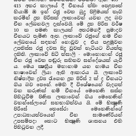
415 අතර කාලයේ දී චීනයේ ත්සිං පෙළපතේ
හියාඕ ඔ ඉන් රජු වෙත බුදු පිළිමයක් තෑගි
කරමින් දූත පිරිසක් ලංකාවෙන් යවන ලද බව
චීන ලේඛනවල දැක්වෙයි. මේ දූත පිරිස වර්ෂ
10 ක පමණ කාලයක් අතරමගදී ප්‍රමාදව
චීනයට පැමිණ ඇත. ලංකාවේ රජුගේ නම චීන
ලේඛනයේ සඳහන් නොවූව ද එය පළමුවන
උපතිස්ස රජු දවස සිදු වූවක් හැටියට වියත්තු
දකිති. ලංකාවේ සිටි ත්සාලි - මොහොනාන් රජු
චීන රජු වෙත පඬුරු සහිතව සන්දේශයක් යැවී
ය. මෙය ක්‍ෂත්‍රීය මහානාම යන නාමය චීන
භාෂාවෙන් ලියා ඇති ආකාරය යි. ලංකාවේ
නිෂ්පාදිත ද්‍රව්‍ය රැගෙන දූත පිරිස් 2 ක් ද චීනයට
ගිය බව පෙනේ. මෙහි දී විශේෂයෙන් වැදගත්
වන කරුණක් නම් චීනයේ මෙහෙණි සස්න
පිහිටුවීම පිණිස ලංකාවෙන් ගිය මෙහෙණින්
වහන්සේලාගේ සහභාගිත්වය යි. මේ භික්‍ෂූණී
පිරිසේ තෙසේරා මෙහෙණින්ගේ
උපාධ්‍යායත්වයෙන් චීන සාමණේරියන්
උපසම්පදා කොට භික්‍ෂුණි ශාසනය එහි
පිහිටුවන ලදී.