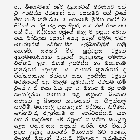
සිය බිසොවගේ දුෂ්ට ක්‍රියාවෙන් මරණයට පත්
වූ උපතිස්ස රජුගෙන් පසු රජකමට පත් වූයේ
මහානාම කුමාරයා ය. හෙතෙම මුලින් පැවිදි වී
සිටියේ ය. රජු මළ පසු සිවුරු හැර විත් රජකමට
පත් විය. බුද්ධදාස රජුගේ බාල ම පුත්‍රයා මොහු
විය. බුද්ධදාස රජුගේ සෙසු පුතුන් පිළිබඳ කිසිදු
තොරතුරක් ඓතිහාසික ලේඛනවලින් හමු
නොවේ. සමහර විට බුද්ධදාස රජුගේ
අගමෙහෙසියගේ පුත්‍රයන් දෙදෙනෙකු පමණක්
වන්නට ඇත. එනම් උපතිස්ස හා මහානාම
කුමරුවන් දෙදෙනා ය. අනෙක් කුමරුවන් ද
ෆින්නමාතෘක වන්නට ඇත. උපතිස්ස රජුගේ
මරණයෙන් පසු බාලම කුමාරයාට රජකම හිමි
වූයේ ද ඒ නිසා විය යුතු ය. මහානාම රජු තම
සහෝදරයා ඝාතනය කළ ඔහුගේ බිසොව
තමාගේ ද බිසොව කරගත්තේ ය. ගිලන්හල්
කරවීම්, මහාපාලි දානශාලාව වර්ධනය කිරීමත්,
ලෝහවාර, රලග්ගාම හා කෝටපස්සාව යන
විහාර සැදවීමත් මේ රජුගේ ශාසනික කටයුතු
ලෙස මහාවංසය සඳහන් කරයි. එම විහාර
පුදන ලද්දේ අභයගිරි විහාරයට බව පෙනේ.
එහෙත් ඔහුගේ බිසොව දිඹුලාගල ආරාමයක්