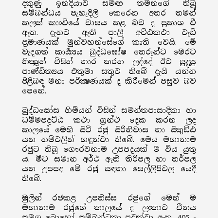
දකුණු ඉන්දියාව සමඟ තමන්ගේ තිබූ
සම්බන්ධය පැහැදිලි කෙරෙන අතර තමන්
කලක් කාංචියේ වාසය කළ බව ද ප්‍රකාශ වී
ඇත. දැනට ඇති පාලි අට්ඨකථා වැඩි
ප්‍රමාණයක් මුන්වහන්සේගේ කෘති වෙයි. මේ
වැදගත් කාර්‍ය්‍යය බුද්ධඝෝෂ තෙරුන්ට මෙරට
භික්‍ෂූන් විසින් භාර කරන ලද්දේ ඊට සුදුසු
පාණ්ඩිත්‍යය එතුමා සතුව තිබේ දැයි යන්න
පිළිබඳ මනා පරීක්‍ෂණයක් ද කිරීමෙන් පසුව බව
පෙනේ.
බුද්ධඝෝස හිමියන් විසින් සමන්තපාසාදිකා හා
ධම්මපදට්ඨ කථා ග්‍රන්ථ දෙක කරන ලද
කාලයේ මෙහි සිටි රජු සිරිනිවාස හා සිකුඩ්ඪ
යන නම්වලින් හඳුන්වා තිබේ. මෙය මහානාම
රජුට තිබූ ගෞරවනාම උපපදයක් ම විය යුතු
ය. මීට සමාන අර්ථ ඇති තිරිපල හා තර්පල
යන උපපද මේ රජු සඳහා සෙල්ලිපිවල යෙදී
තිබේ.
මුලින් රජකළ උපතිස්ස රජුගේ මෙන් ම
මහානාම රජුගේ කාලයේ ද ලංකාව චීනය
සමග බොහෝ සම්බන්ධතා පවත්වා ඇත. 405 -