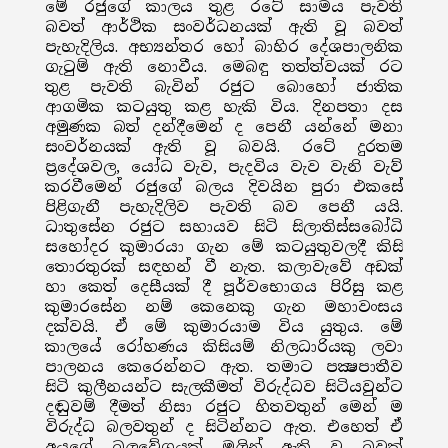
මේ රජුගේ කාලය තුළ රටේ සාමය පැවති
බවත් ආර්ථික සංවර්ධනයක් ඇති වූ බවත්
පැහැදිලිය. අභ්‍යන්තර හෝ බාහිර දේශපාලනික
ගැටුම් ඇති නොවීය. මෙබඳු තත්ත්වයක් රට
තුළ පැවති බැවින් රජුට බොහෝ ජාතික
ආගමික කටයුතු කළ හැකි විය. දිනපතා දස
අමුණක බත් දන්දීමෙන් ද පෙනී යන්නේ මනා
සංවර්නයක් ඇති වූ බවයි. රටේ දුරතම
ප්‍රදේශවල, යෝධ වැව, පැදවිය වැව වැනි වැව්
කරවීමෙන් රජුගේ බලය දිවයින පුරා එකසේ
පිළිගැනී පැහැදිලිව පැවති බව පෙනී යයි.
ධාතුසේන රජුට සහායව සිටි සිලාතිස්සබෝධි
සහෝදර කුමාරයා ගැන මේ කටයුතුවලදී කිසි
තොරතුරක් සඳහන් වී නැත. කලාවැවේ අඩක්
හා කෙත් දෙසීයක් දී පූර්වභොගය පිරිසු කළ
කුමාරසේන නම් කෙනෙකු ගැන මහාවංසය
දක්වයි. ඒ මේ කුමාරයාම විය යුතුය. මේ
කාලයේ රෝහණය කිසියම් නිලධාරියකු ලවා
පාලනය කෙරෙන්නට ඇත. තමාට පක්‍ෂපාතීව
සිටි කුලීනයන්ට සැලකීමත් විරුද්ධව සිටියවුන්ට
දඬුවම් දීමත් නිසා රජුට හිතවතුන් මෙන් ම
විරුද්ධ බලවතුන් ද සිටින්නට ඇත. එහෙත් ඒ
අයගේ බලවේගයක් මුලින් ඇති වූ බවක්