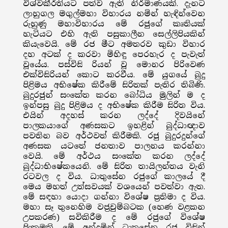
විශ්වකීර්තියට පත්ව ඇති නිර්මාණයකි. දැනට
ලාහුගල මගුල්මහා විහාරය නමින් හැඳින්වෙන
රුහුණු මහාවිහාරය මේ රජුගේ කෘතියක්
හැටියට එහි ඇති පසුකාලීන සෙල්ලිපියකින්
කියැවෙයි. මේ රජ මීට අමතරව කුඩා විහාර
දහ අටක් ද කරවා මිහිඳු පෙරහැර ද පැවැත්
වූයේය. පස්විසි රියන් වූ මොනර පිරිවෙණ
එක්විසිරියන් කොට කරවීය. මේ යුගයේ බුදු
පිළිමය අභිෂේක කිරීමේ සිරිතක් පැතිර තිබිණි.
බුදුරජුන් සංකේත කරන බෝධිය මුලින් ම ද
ඉන්පසු බුදු පිළිමය ද අභිෂේක කිරීම සිරිත විය.
එයින් අදහස් කරන ලද්දේ දිවයිනේ
පාලකයාගේ අණසකට ඉහළින් බුද්ධාඥාව
පවතින බව අර්ථවත් කිරීමකි. රජු බුදුරදුන්ගේ
අණසක යටතේ ජනතාව පාලනය කරන්නා
වෙයි. මේ අර්ථය සංකේත කරන ලද්දේ
බුද්ධාභිෂේකයෙනි. මේ සිරිත තායිලන්තය වැනි
රටවල ද විය. ධාතුසේන රජුගේ කාලයේ දී
මෙය මහත් උත්සවයක් වශයෙන් පවත්වා ඇත.
මේ සඳහා යොදා ගන්නා විශේෂ ප්‍රතිමා ද විය.
මහා සෑ තුනෙහිම වජ්‍රචුම්බටක (හෙණ වළකන
උපකරණ) සවිකිරීම ද මේ රජුගේ විශේෂ
පිංකමකි. මේ අන්දමින් ධාතුසේන රජු විසින්