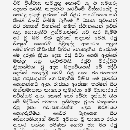
විට විශ්වාස කටයුතු නොවේ යැ යි සමහරු
අදහස් කරති. කලාවැව කරවීමේ විස්තරයේදී ද
මෙබඳු දරුණු පුවතක් මේ රජුට ආරෝපනය කර
තිබේ. වැවේ බැම්ම බැදීමේ දී ධ්‍යාන සුවයෙන්
සිටි රහතන් වහන්සේ නමක් ස්ථානයෙන් ඉවත්
කළ නොහැකිව උන්වහන්සේ යට කර බැම්ම
පිර වූ බව එකී පුවතේ සඳහන් වෙයි. රජු
භික්‍ෂූන් කෙරෙහි පිළිපැද්ද ආකාරය අනුව
මෙබන්දක් කිසිසේත් සිදුවිය නොහැකිය. එසේනම්
මේ දරුණු ක්‍රියා දෙක රජු වටා ගෙතී ඇත්තේ
මන්ද? යනු ගැටළුවකි. රජුට විරුද්ධව
ක්‍රියාත්මක වූ අදිසි බලවේගයක් මේ සිද්ධි
දෙකින් පැහැදිලි වෙයි. රජු ගැන මහජනතාව
තුළ අප්‍රසාදයක් ගොඩනැගීම පිණිස මේ ප්‍රබන්ධ
ගොතන්නට ඇත. රාජ්‍යය අපේක්‍ෂා කරමින් සිටි
භින්නමාතෘක කාශ්‍යප කුමාරයා මේ ව්‍යාපාරයේ
සිටින්නට ඇත. කෙසේ හෝ වේවා දික්ගැසී ගිය
මේ සිද්ධියේ අවසාන ප්‍රතිඵලය වූයේ ධාතුසේන
රජු ඉතා අවාසනාවන්ත ලෙස මරණයට
ගොදුරුවීමය. වෛර බැඳගෙන සිටි
සේනාපතියාගේ බසට අවනත වූ කාශ්‍යප රජය
පැහැර ගත්තා පමණක් නොව සිය පිය රජු