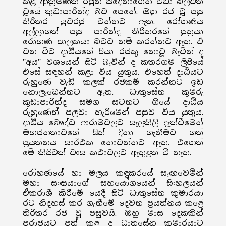
කළ ආක්‍රමණික රජුන් සදෙනාගෙන් වඩා බලවත්
වූයේ කුඩාපාරින්ද බව පෙනේ. ඔහු රජ වූ පසු
තිරිතර යුවරජු වන්නට ඇත. රෝහණය
අල්ලාගත් පසු පාරින්ද තිරිතරගේ පුත්‍රයා
රෝහණ පාලකයා බවට නම් කරන්නට ඇත. ඒ
වන විට දාඨියගේ පියා රජකු නොවූ බැවින් ද
"අය" වශයෙන් සිටි බැවින් ද කතරගම ලිපියේ
එසේ සඳහන් කළා විය යුතුය. එහෙත් දාඨියට
රුහුණේ වැඩි කලක් රජකම් කරන්නට ඉඩ
නොලැබෙන්නට ඇත. ධාතුසේන කුමරු
කුඩාපාරින්ද සමග සටනට ගියේ දාඨිය
රුහුණෙන් පලවා හැරිමෙන් පසුව විය යුතුය.
දාඨිය බෞද්ධ ආරාමවලට සැලකිලි දැක්වීමෙන්
මහජනතාවගේ සිත් දිනා ගැනීමට ගත්
ප්‍රයත්නය සාර්ථක නොවන්නට ඇත. එහෙත්
මේ කිසිවක් වංස කථාවලට ඇතුළත් වී නැත.
රෝහණයේ හා මලය කඳුකරයේ සැඟවෙමින්
මහා සංඝයාගේ සහයෝගයෙන් සිංහලයන්
ඒකරාශී කිරීමේ යෙදී සිටි ධාතුසේන කුමාරයා
රට නිදහස් කර ගැනීමේ දෙවන ප්‍රයත්නය කළේ
තිරිතර රජ වූ පසුවයි. ඔහු මාස දෙකකින්
පරාජයට පත් කළ ද ධාතුසේන කුමාරයාට