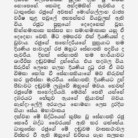
නොපෙනේ. කෙබඳු අන්දමකින් පැවතිය ද
ධාතුසේන රජුගේ අවසන් මොග්ගල්ලාන රාජ්‍ය
වර්ෂ තුළ පවුලේ අභ්‍යන්තර වියවුලක් ඇති
විය. රජුට පුත්‍රයෝ දෙදෙනෙක් වූහ.
භින්නමාතෘක කස්සප හා සමානමාතෘක යනු ඒ
දෙදෙනා වෙති. මීට අමතරව එක් දියණියක් ද
වූවාය. රජුගේ සහෝදරියගේ පුත්‍රයාට තම
දියණිය පාවාදුන් රජ ඔහුට සේනාපති පදවිය ද
පැවරීය. දිනක් සේනාපති තම භාර්යාවට
ශාරීරික දඬුවමක් දුන්නේය. එය තදබල විය.
සිරුරින් ලෙහෙ ගලන දියණිය දුටු රජ ඒ බව
විමසා කෝප වී සේනාපතියාගේ මව නිරුවත්
කර පුළුස්සා මැරවීය. සේනාපති; දියණියට දුන්
පීඩාවට දඬුවම් ලැබුවේ ඔහුගේ මවය. හෙවත්
රජුගේම සහෝදරියයි. මෙයින් පෙනී යන්නේ
දබරයට හේතුව ඇයගේ ක්‍රියාවක් බවය.
නැන්දා-ලේලි අරගලය නොමනා ලෙස දුරදිග
ගියා සේය. මහාවංසය
දක්වන මේ සිද්ධියෙන් කුපිත වූ සේනාපති රජු
කෙරේ බද්ධ වෛරයක් ඇති කර ගත්තේය.
ධාතුසේන රජුගේ මේ දඬුවම වංසකථාවල
විස්තර වී ඇති ඔහුගේ චරිතය ගැන සලකන