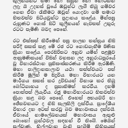
කුලීනයන්ට තමා හෝ සසුන හෝ නොරකින
ලදැ යි උදහස් වූයේ ඔවුන්ට ලැබී තිබූ ගම්වර
ගෙන ඒවා රැකීමට ඔවුන් යොදවා ගම් තමාට
හිතවත්ව සිටියවුන්ට ප්‍රදානය කළේය. මින්පසු
රුහුණට ගොස් සිටි කුලීනයන් නැවතත් උතුරු
රටට පැමිණි බවද පෙනේ.
රට එක්සත් කිරීමෙන් පසු පාලන තන්ත්‍රය නිසි
පරිදි සකස් කළ මේ රජ රට ගොඩගැනීම පිණිස
ක්‍රියා කළේය. පෙරසිරිතට අනුව යමින් පළමුව
ආක්‍රමණිකයන් විසින් වනසන ලද අනුරාධපුරයේ
වූ විහාරස්ථාන ප්‍රතිසංස්කරණය කිරීම ඇරඹිණි.
මහා පාලිදානසාලාව යථා තත්ත්වයට පත්
කිරීම මුලින් ම සිදුවිය. මහා විහාරයට යන
මාර්ගය සකස් කර ද්‍රවිඩයන් විනාශ කර තිබූ
බෝධිගෘහය ද ප්‍රකෘතිමත් කරවීය. දහම්
පොත්පත් ලියැවීය. රජු මහාවිහාරයට හිතවත්ව
ක්‍රියා කළ බව පෙනේ. එහෙත් අභයගිරි හා
ජේතවනයට ද නිසි සැලකිලි දැක්වීය. ප්‍රාදේශීය
විහාර දහ අටක් කරවූ බව මහාවංසය දක්වයි.
ඒවායේ නාමලේඛනයක් මහාවංසය ඇතුළු
බොහෝ ග්‍රන්ථවල සඳහන් වී තිබේ. මෙයින්
සල්වාණ, භිල්ලවාන වැනි පුදබිම් කිහිපයක්