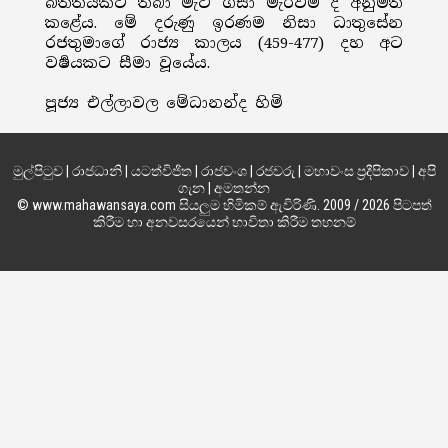
බිත්තියකට තබා මැටි ගසා මැරවීම ද අනුමත
කළේය. මේ දරුණු ඉරණම නිසා ධාතුසේන
රජතුමාගේ රාජ්‍ය කාලය (459-477) දහ අට
වර්‍ෂයකට සීමා වූයේය.
පූජ්‍ය එල්ලාවල මේධානන්ද හිමි
මුල්පිටුව
|
රාජධානි
|
යටත්විජිත
|
රාජවංශ
|
රජවරු
|
මහාවංස ප්‍රදීපිකාව
|
අපි
ගැන
|
අමතන්න
© www.mahawansaya.com සියලුම හිමිකම් ඇවිරිණි. 2009 / 2026 පිටපත්
කිරීම හා අනවසරයෙන් භාවිතා කිරීම තහනම්