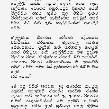
සෙල්ලිපි සාධක අනුව හඳුනා ගෙන ඇත.
සල්වාණා වෙහෙර අනුරාධපුර දිශාවට අයත්
විලච්චිය අභය භූමිය තුළ පිහිටි දැනට
විරන්දගොඩ නමින් හැඳින්වෙන නටබුන් අතර
පිහිටි බව එහි ඇති සෙල්ලිපියකින් පැහැදිලි
වෙයි.
භිල්ලවාන විහාරය රෝහණ දේශයෙහි
පිහිටියේය. වර්තමාන මදුනාගල අරණ්‍ය
සේනාසනයට නුදුරින් ඇති කරඹගල නටබුන්
අතර පිහිටුවා ඇති සෙල්ලිපියක එම පුදබිම
බිලවන විහර (භිල්ලවාන විහාර) බව දැක්වෙයි.
අනෙකුත් විහාර බොහොමයක් ම අප්‍රකටව
පවතී. මේවා සමහරක් ප්‍රතිසංස්කරණ කිරීම් විය
හැකි
බව පෙනේ.
මේ රජු විසින් කරවන ලද ශාසනික කටයුතු
අතුරින් කාලවාපී විහාරය කරවීම විශේෂ
තැනක් ගනී. සාමාන්‍යයෙන් අද අව්කන විහාරය
නමින් හැඳින්වෙන්නේ මේ පුදබිම හැටියට
සැලකෙයි. මෙහි ඇති සුවිශාල සෙල් පිළිමය