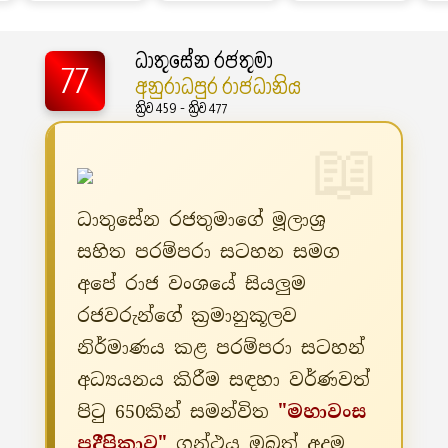
ධාතුසේන රජතුමා
77
අනුරාධපුර රාජධානිය
ක්‍රිව 459 - ක්‍රිව 477
ධාතුසේන රජතුමාගේ මූලාශ්‍ර
සහිත පරම්පරා සටහන සමග
අපේ රාජ වංශයේ සියලුම
රජවරුන්ගේ ක්‍රමානුකූලව
නිර්මාණය කළ පරම්පරා සටහන්
අධ්‍යයනය කිරීම සඳහා වර්ණවත්
පිටු 650කින් සමන්විත
"මහාවංස
ප්‍රදීපිකාව"
ග්‍රන්ථය ඔබත් අදම