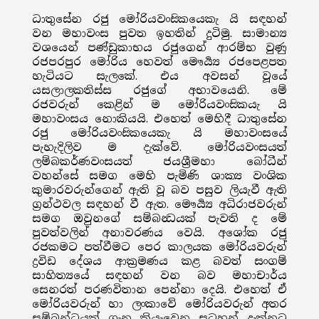
ධාතුසේන රජු මෝරියවංසිකයෙකැ යි සඳහන්
වන මහාවංස පුවත ඉහතින් දුටිමු. සාමාන්‍ය
වශයෙන් පණ්ඩුකාභය රජුගෙන් ආරම්භ වුණු
රජපරපුර මෝරිය හෙවත් මෞර්‍ය්‍ය රජපෙළපත
හැටියට සැලකේ. එය අවසන් වූයේ
යසලාලකතිස්ස රජුගේ අභාවයෙනි. මේ
රජවරුන් කෙළින් ම මෝරියවංසිකයැ යි
මහාවංසය නොකියයි. එහෙත් මෙහිදී ධාතුසේන
රජු මෝරියවංසිකයෙකැ යි මහාවංසයේ
පැහැදිලිව ම දැක්වේ. මෝරියවංසයත්
ලම්බකර්ණවංසයත් ජයශ්‍රීමහා බෝධීන්
වහන්සේ සමග මෙහි පැමිණි ශාක්‍ය වංශික
කුමාරවරුන්ගෙන් ඇති වූ බව පසුව ලියැවී ඇති
ග්‍රන්ථවල සඳහන් වී ඇත. මෞර්‍ය්‍ය අධිරාජවරුන්
සමග ඔවුනගේ සම්බන්‍ධයක් පැවති ද මේ
පුවත්වලින් අනාවරණය වෙයි. අශෝක රජු
රජකමට පත්වීමට පෙර කාලයක මෝරියවරුන්
ද්‍රවිඩ දේශය ආක්‍රමණය කළ බවත් සංගම්
සාහිත්‍යයේ සඳහන් වන බව මහාචාර්ය
සෙනරත් පරණවිතාන පෙන්නා දෙයි. එහෙත් ඒ
මෝරියවරුන් හා ලංකාවේ මෝරියවරුන් අතර
සම්බන්ධයක් ගැන කියැවෙන සටහන් දැක්නට