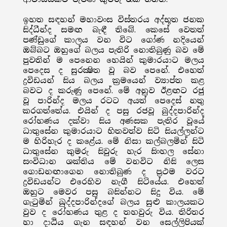
ඉහත සඳහන් මහාවංස විස්තරය අද්භූත ජනක
සිද්ධීන්ද සමඟ බැඳී තිබේ. කෙසේ වෙතත්
පණ්ඩුගේ කාලය වන විට ගෝණ නදියෙන්
ඔබ්බට ඔහුගේ බලය පැතිරි නොතිබුණු බව මේ
පුවතින් ම පෙනෙන හෙයින් කුමාරයාට මලය
පෙදෙස ද සුරක්‍ෂිත වූ බව පෙනේ. එහෙත්
ද්‍රවිඩයන් සිය බලය ක්‍රමයෙන් ව්‍යාප්ත කළ
බවට ද කරුණු පෙනේ. මේ අනුව ඊළඟට රජු
වූ පාරින්ද මලය රටට අයත් පෙදෙස් නතු
කරගත්තේය. එයින් ද පසු රජවූ බුද්දපාරින්ද
රෝහණය දක්වා සිය අණසක පැතිර වූයේ
ධාතුසේන කුමාරයාට හිතවත්ව සිටි සියල්ලන්ට
ම හිරිහැර ද කළේය. මේ නිසා කල්බලමින් සිටි
ධාතුසේන කුමරු සිවුරු හැර සිංහල සේනා
සංවිධාන ශක්තිය මේ වනවිට නිසි ලෙස
ගොඩනඟාගෙන නොතිබුණ ද ප්‍රථම වරට
ද්‍රවිඩයන්ට එරෙහිව නැගී සිටියේය. එහෙත්
ඔහුට මෙවර පසු බසින්නට සිදු විය. මේ
ගැටුමින් ඛුද්දපාරින්දගේ බලය සුළු කාලයකට
වුව ද රෝහණය තුළ ද තහවුරු විය. තිරිතර
හා දාඨිය ගැන සඳහන් වන සෙල්ලිපියක්