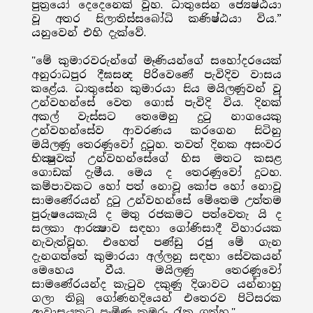
පුත්‍රයෝ දෙදෙනෙක් වූහ. ධාතුසේන ජ්‍යෙෂ්ඨයා
වූ අතර සිලාතිස්සබෝධි කණිෂ්ඨයා විය.”
යනුවෙන් එහි දැක්වේ.
"මේ කුමාරවරුන්ගේ මෑණියන්ගේ සහෝදරයෙක්
අනුරාධපුර දීඝසන්‍ද පිරිවෙණේ පැවිදිව වාසය
කළේය. ධාතුසේන කුමාරයා සිය මයිලණුවන් වූ
උන්වහන්සේ වෙත ගොස් පැවිදි විය. දිනක්
අකල් වැස්සට තෙමෙනු දුටු නාගයෙකු
උන්වහන්සේව ආවරණය කරගෙන සිටිනු
මයිලණු තෙරණුවෝ දුටුහ. තවත් දිනක අසංවර
භික්‍ෂුවක් උන්වහන්සේගේ හිස මතට කසළ
ගොඩක් දැමීය. මෙය ද තෙරණුවෝ දුටහ.
කම්පාවකට හෝ පත් නොවූ කෝප හෝ නොවූ
සාමණේරයන් දුටු උන්වහන්සේ මේතෙම උත්තම
පුරුෂයෙකැයි ද මතු රජකමට පත්වෙතැ යි ද
සලකා ආරක්‍ෂාව සඳහා ගෝණිසාදී විහාරයක
නැවැත්වූහ. එහෙත් පණ්ඩු රජු මේ ගැන
දැනගත්තේ කුමාරයා අල්ලනු සඳහා සේවකයන්
මෙහෙය වීය. මයිලණු තෙරණුවෝ
සාමණේරයන්ද කැටුව දකුණු දිශාවට යන්නාහු
ගලා තිබූ ගෝණනදියෙන් එතෙරව පිටිසරක
ආවාසයකට පැමිණ කුමරු රැක ගත්හ."