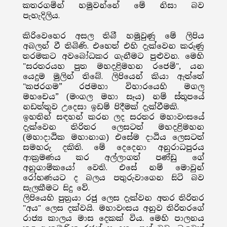
කතරගමින් හමුවන්නේ මේ නිසා බව
පැහැදිලිය.
කිරිවෙහෙර අසල තිබී හමුවුණු මේ ලිපිය
අබලන් වී තිබිණි. එහෙත් එහි දැක්වෙන කරුණු
තරමකට අවබෝධකර ගැනීමට පුළුවන. මෙහි
"සරතරයහ පුත මහදළිමහන රජෙමි", යන
යෙදුම මුලින් තිබේ. ලිපියෙන් කියා ඇත්තේ
"කජරගම” රජමහා විහාරයෙහි මගල
මහචෙය” (මංගල මහා සෑය) නම් ස්තූපයේ
නඩත්තුව උදෙසා ඉඩම් පිදීමක් දැක්වීමකි.
ඉහතින් සඳහන් කරන ලද සරතර මහාවංසයේ
දැක්වෙන තිරිතර ලෙසටත් මහදළිමහන
(මහාදාඨික මහානාග) එසේම දාඨිය ලෙසටත්
සමහරු දකිති. මේ දෙදෙනා අනුරාධපුරය
ආක්‍රමණය කර අල්ලාගත් පණ්ඩු ගේ
අනුගාමිකයෝ වෙති. එසේ නම් මොවුන්
රෝහණයට ද බලය පතුරුවාගෙන සිටි බව
සැලකීමට සිදු වේ.
ලිපියෙහි පුත්‍රයා රජු ලෙස දැක්වන අතර තිරිතර
"අය" ලෙස දක්වයි. මහාවංසය අනුව තිරිතරගේ
රාජ්‍ය කාලය මාස දෙකක් විය. මෙහි පාලනය