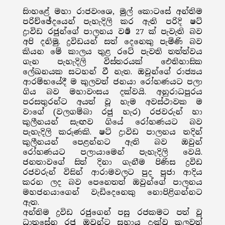
සිංහළේ මහා රාජවංශෙ, මුල් කොටසේ අන්තිම
පරිච්ඡේදයෙන් පැහැදිලි කර ඇති පරිදි ෂට්
ද්‍රාවිඩ රජුන්ගේ පාලනය වර්‍ෂ 27 ක් පැවැති බව
අපි දනිමු. ද්‍රවිඩයන් සත් දෙනෙකු පැමිණි බව
කියන මේ කාලය තුළ රටේ පැවති තත්ත්වය
ගැන පැහැදිලි විස්තරයක් ඓතිහාසික
ලේඛනයක සටහන් වී නැත. ඔවුන්ගේ රාජ්‍යය
ආරම්භයේදී ම කුලවත් ජනයා රෝහණයට පලා
ගිය බව මහාවංසය දක්වයි. අනුරාධපුරය
පරසතුරන්ට අයත් වූ හැම අවස්ථාවක ම
වාගේ (වලගම්බා රජු හැර) රජවරුන් හා
කුලීනයන් සැඟව ගියේ රෝහණයට බව
පැහැදිලි කරුණකි. ෂට් ද්‍රාවිඩ පාලනය තදින්
කුලීනයන් පෙළන්නට ඇති බව ඔවුන්
රෝහණයට පලායාමෙන් පැහැදිලි වෙයි.
ජනතාවගේ සිත් දිනා ගැනීම පිණිස ද්‍රවිඩ
රජවරුන් විසින් ආරාමවලට පුද පූජා ආදිය
කරන ලද බව පෙනෙතත් ඔවුන්ගේ පාලනය
මහජනයාගෙන් වැඩිදෙනෙකු නොපිළිගන්නට
ඇත.
අන්තිම ද්‍රවිඩ රජුගෙන් පසු රජකමට පත් වූ
ධාතුසේන රජු ඔවුන්ට සහාය දැක්වූ කුලවත්