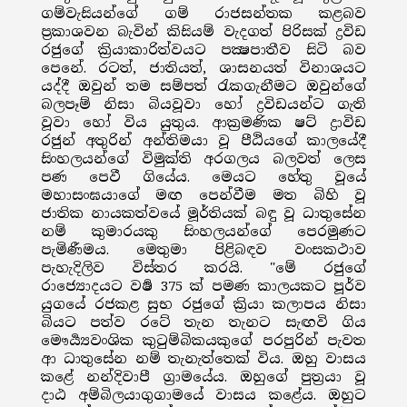
ගම්වැසියන්ගේ ගම් රාජසන්තක කළබව
ප්‍රකාශවන බැවින් කිසියම් වැදගත් පිරිසක් ද්‍රවිඩ
රජුගේ ක්‍රියාකාරිත්වයට පක්‍ෂපාතීව සිටි බව
පෙනේ. රටත්, ජාතියත්, ශාසනයත් විනාශයට
යද්දී ඔවුන් තම සම්පත් රැකගැනීමට ඔවුන්ගේ
බලපෑම් නිසා බියවූවා හෝ ද්‍රවිඩයන්ට ගැති
වූවා හෝ විය යුතුය. ආක්‍රමණික ෂට් ද්‍රාවිඩ
රජුන් අතුරින් අන්තිමයා වූ පීඨියගේ කාලයේදී
සිංහලයන්ගේ විමුක්ති අරගලය බලවත් ලෙස
පණ පෙවී ගියේය. මෙයට හේතු වූයේ
මහාසංඝයාගේ මඟ පෙන්වීම මත බිහි වූ
ජාතික නායකත්වයේ මූර්තියක් බඳු වූ ධාතුසේන
නම් කුමාරයකු සිංහලයන්ගේ පෙරමුණට
පැමිණීමය. මෙතුමා පිළිබඳව වංසකථාව
පැහැදිලිව විස්තර කරයි. "මේ රජුගේ
රාජ්‍යොදයට වර්‍ෂ 375 ක් පමණ කාලයකට පූර්ව
යුගයේ රජකළ සුභ රජුගේ ක්‍රියා කලාපය නිසා
බියට පත්ව රටේ තැන තැනට සැඟවි ගිය
මෞර්‍ය්‍යවංශික කුටුම්බිකයකුගේ පරපුරින් පැවත
ආ ධාතුසේන නම් තැනැත්තෙක් විය. ඔහු වාසය
කළේ නන්දිවාපී ග්‍රාමයේය. ඔහුගේ පුත්‍රයා වූ
දාඨ අම්බිලයාගුගාමයේ වාසය කළේය. ඔහුට