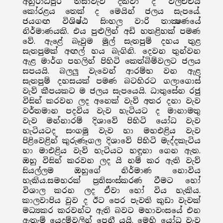
අනුරාධපුර තිසාවැව දක්වා ද විලච්චිය
කෝරළය තෙක් ද මෙයින් ජලය සැපයේ.
ජයගඟ විශිෂ්ඨ සිංහල වාරි තාක්‍ෂණයේ
නිර්මාණයකි. එය පුළුලින් අඩි හතළිහක් පමණ
වේ. ඇළේ බෑවුම මුල් සැතපුම් දහය තුළ
සැතපුමක් අඟල් හය බැගිනි. දෙවන තුන්වන
ඇළ මාර්ග පහලින් පිහිටි කෙත්බිම්වලට ජලය
සපයයි. බලලු වැවෙන් ආරම්භ වන ඇළ
සැතපුම් දහසයක් පමණ බටහිරට ගලාගොස්
වැව් කීපයකට ම ජලය සැපයෙයි. ධාතුසේන රජු
විසින් කරවන ලද අනෙක් වැව් අතර දනා වැව
වර්තමාන පදවිය වැව හැටියට ද මානාමතු
වැව මන්නාරම් දිශාවේ පිහිටි යෝධ වැව
හැටියටද සංගමු වැව හා මහඑළිය වැව
පිළිවෙළින් කුරුණෑගල දිශාවේ පිහිටි මැද්දකැටිය
හා මාඑළිය වැව් හැටියට හඳුනා ගෙන ඇත.
ඔහු විසින් කරවන ලද යි නම් කර ඇති වැව්
සියල්ලම ඔහුගේ නිර්මාණ නොවිය
හැකිය.සමහරක් ප්‍රතිසංස්කරණ වීමට හෝ
විශාල කරන ලද ඒවා හෝ විය හැකිය.
කාලවාපිය වුව ද ඊට පෙර පැවති කුඩා වැවක්
මධ්‍යකර කරවන්ට ඇති බවට මහාවංසයේ එන
ඇතැම් යෙදුම්වලින් පෙනී යයි. මෙහි යෝධ වැව