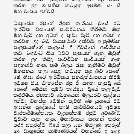
කරන ලද ශාසනික කටයුතු අපමණ යැ යි
මහාවංසය දක්වයි.
ධාතුසේන රජුගේ ඊළඟ කාර්යය වූයේ රට
ආර්ථික වශයෙන් සංවර්ධනය කිරීමයි. ඔහු
මහාවැව් දහ අටක් ද කුඩා වැව් දහ අටක් ද
කරවන ලද බව වංසකථාව දක්වයි. ආක්‍රමණික
පාලකයන්ගේ කාලයේ දී දිවයිනේ ආර්ථිකය
කඩා බිඳවැටී ගිය බවට සැකයක් නැත. ඔවුන්
කරන ලද කිසිදු සංවර්ධන කාර්යයක් ගැන
සඳහන්ව නැත. තම බලය රැක ගැනීමට ඔවුන්
මහජනයා තලා පෙළා කටයුතු කළ බව පෙනේ.
මේ නිසා රටේ ආර්ථිකය පුනරුත්ථාපනය කිරීම
අවශ්‍ය විය. ධාතුසේන රජු ඒ සඳහා කැපවූ සේ
පෙනේ. මෙයින් ප්‍රමුඛ කාර්‍ය්‍යය වූයේ කලාවැව
කරවීමය. ජනතාව වේගයෙන් මලයරට ප්‍රදේශය
දක්වා ව්‍යාප්ත වෙමින් පැවති මේ යුගයේ ඊට
ආසන්න ප්‍රදේශයේ කෘෂි සංවර්ධනයට අවශ්‍ය
වාරිකර්මාන්තයක වැදගත්කම රජුට අවබෝධ
වූවාට සැක නැත. මහාවංසය සඳහන් කරන
පරිදි සතුරන්ට බියේ පලා යන මයිලණු තෙරුන්
හා ධාතුසේන සාමණේරයන් වහන්සේ ද ගලා