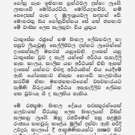
ගෝත්‍ර ගැන ඉතිහාස ග්‍රන්ථවල දක්නා ලැබේ.
ලංකාවේ මෝරියරට්ඨ, මෝරියදනව්ව, නම්
පෙදෙසක් ගැන ද මූලාශ්‍රයවල සඳහන් වේ.
මොනරකු සිය ගෝත්‍රවිහ්නය සේ ගත් ජනතාව
මේ වංසික ලෙස සැලකුවා විය යුතුය.
ධාතුසේන රජුගේ නම සිංහල ලේඛනවල හා
පසුව ලියැවුණු සෙල්ලිපිවල දක්නට ලැබෙන්නේ
දාසෙන්සැලි මහරජ යනුවෙනි. දාසෙන් යනු
ධාතුසේන වුව ද කැලි යන්නේ අර්ථය පැහැදිලි
නැත. කාලය, කාලික යන අර්ථයක් එහි ඇතත්
දාසෙන් යන්නට එබඳු අර්ථයකින් එය යෙදීමේ
ඇති යෝග්‍යතාව නිසැක නොවේ. කාලවාපිය
කරවීම නිසා මහජනතාවගෙන් ව්‍යවහාරයට
පැමිණි විරුදයක් අර්ථය අපැහැදිලිව ලේඛන
ගත වූවායැ යි ද සැලකිය හැකිය.
මේ රජතුමා සිංහල දේශය පරසතුරන්ගෙත්
ගලවාගත් වීරයකු ලෙස සිංහලයන් විසින්
සලකනු ලැබේ. ඔහු රජවීමෙන් පසු පළමුව
රාජ්‍යය තහවුරු කළේය. මුලින් දක්වා ඇති පරිදි
උවදුරු කාලයේ දී ආක්‍රමණිකයන්ට පක්‍ෂව සිටි