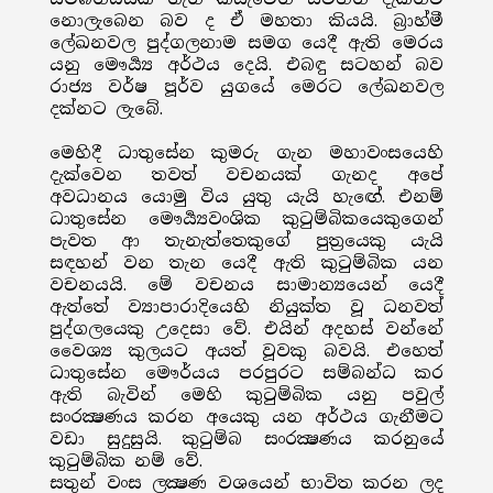
නොලැබෙන බව ද ඒ මහතා කියයි. බ්‍රාහ්මී
ලේඛනවල පුද්ගලනාම සමග යෙදී ඇති මෙරය
යනු මෞර්‍ය්‍ය අර්ථය දෙයි. එබඳු සටහන් බව
රාජ්‍ය වර්ෂ පූර්ව යුගයේ මෙරට ලේඛනවල
දක්නට ලැබේ.
මෙහිදී ධාතුසේන කුමරු ගැන මහාවංසයෙහි
දැක්වෙන තවත් වචනයක් ගැනද අපේ
අවධානය යොමු විය යුතු යැයි හැඟේ. එනම්
ධාතුසේන මෞර්‍ය්‍යවංශික කුටුම්බිකයෙකුගෙන්
පැවත ආ තැනැත්තෙකුගේ පුත්‍රයෙකු යැයි
සඳහන් වන තැන යෙදී ඇති කුටුම්බික යන
වචනයයි. මේ වචනය සාමාන්‍යයෙන් යෙදී
ඇත්තේ ව්‍යාපාරාදියෙහි නියුක්ත වූ ධනවත්
පුද්ගලයෙකු උදෙසා වේ. එයින් අදහස් වන්නේ
වෛශ්‍ය කුලයට අයත් වූවකු බවයි. එහෙත්
ධාතුසේන මෞර්යය පරපුරට සම්බන්ධ කර
ඇති බැවින් මෙහි කුටුම්බික යනු පවුල්
සංරක්‍ෂණය කරන අයෙකු යන අර්ථය ගැනීමට
වඩා සුදුසුයි. කුටුම්බ සංරක්‍ෂණය කරනුයේ
කුටුම්බික නම් වේ.
සතුන් වංස ලක්‍ෂණ වශයෙන් භාවිත කරන ලද