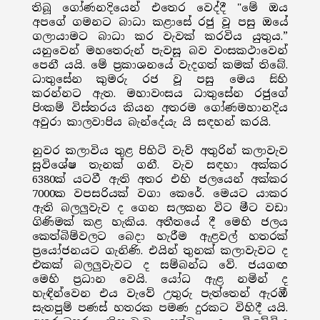
තිබූ ගෝණනදියෙන් එතෙර වෙද්දී "මේ ඔය
අපගේ ගමනට බාධා කළාසේ රජු වූ පසු ඔයේ
ගලායාමට බාධා කර වැවක් කරවිය යුතුය.”
යනුවෙන් මහතෙරුන් පැවසූ බව වංසකථාවෙන්
පෙනී යයි. මේ ප්‍රකාශනයේ වැදගත් කමක් තිබේ.
ධාතුසේන කුමරු රජ වූ පසු මෙය සිහි
කරන්නට ඇත. මහාවංසය ධාතුසේන රජුගේ
පිංකම් විස්තරය කියන අතරම ගෝණමහානදිය
අවුරා කාලවාපිය බැන්දේයැ යි සඳහන් කරයි.
නුවර කලාවිය තුළ පිහිටි වැව් අතුරින් කලාවැව
සුවිශේෂ තැනක් ගනී. වැව සඳහා අක්කර
6380ක් යටවී ඇති අතර එහි ජලයෙන් අක්කර
7000ක වපසරියක් වගා කෙරේ. මෙයට යාකර
ඇති බලලුවැව ද ගෙන සලකන විට මීට වඩා
ගිණිමක් කළ හැකිය. අතීතයේ දී මෙහි ජලය
කෙත්බිම්වලට බෙදා හැරීම ඇළවල් හතරක්
ප්‍රයෝජනයට ගැනිණි. එයින් තුනක් කලාවැවට ද
එකක් බලලුවැවට ද සම්බන්ධ වේ. ජයගඟ
මෙහි ප්‍රධාන වෙයි. යෝධ ඇළ නමින් ද
හැඳින්වෙන එය වැවේ උතුරු පැත්තෙන් ඇරඹී
සැතපුම් පණස් හතරක පමණ දුරකට විහිදී යයි.