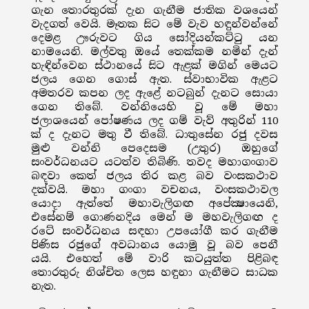
ගැන තොරතුරක් දැන ගැනීම ජාතික වශයෙන්
වැදගත් වෙයි. මෑතක සිට මේ වැව හඳුන්වන්නේ
දෙමළ ඌරුවට ගිය සෝදියන්කට්ටු යන
නාමයෙනි. මල්වතු ඔයේ තෙක්කම නමින් දැන්
හැඳින්වෙන ස්ථානයේ සිට ඇළක් මගින් මෙයට
ජලය ගෙන ගොස් ඇත. ස්වාභාවික ඇළට
අමතරව කපන ලද ඇළේ නටබුන් දැනට සොයා
ගෙන තිබේ. වන්නියෙහි වූ මේ මහා
ජලාශයෙන් පෝෂණය ලද ගම් වැව් අතුරින් 110
ක් ද දැනට මතු වී තිබේ. ධාතුසේන රජු දවස
මුළු වන්නි පෙදෙසම (උතුර) ඔහුගේ
සංවර්ධනයට යටත්ව තිබිණි. තවද මහාගංගාව
බඳවා කෙත් ජලය තිර කළ බව වංසකථාව
දක්වයි. මහා ගංගා වචනය, වංසකථාවල
යොදා ඇත්තේ මහාවැලිගඟ අපේක්‍ෂායෙනි,
එසේනම් ගොණනදිය මෙන් ම මහවැලිගඟ ද
රටේ සංවර්ධනය සඳහා උපයෝගී කර ගැනීම
පිණිස රජුගේ අවධානය යොමු වූ බව පෙනී
යයි. එහෙත් මේ වාරි කටයුත්ත පිළිබඳ
තොරතුරු නිශ්චිත ලෙස හඳුනා ගැනීමට සාධක
නැත.