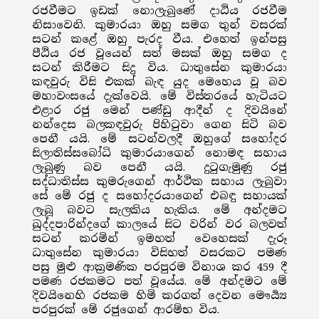
රජවීමට ඉඩක් නොලැබුණේ දාඨිය රජවීම
නිසාවෙනි. කුමාරයා ඔහු සමග තුන් වසරක්
සටන් කළේ ඔහු පැරද වීය. එහෙත් ඉන්පසු
පීඨිය රජ වූයෙන් සත් මසක් ඔහු සමග ද
සටන් කිරීමට සිදු විය. ධාතුසේන කුමාරයා
කඳවුරු විසි එකක් බැඳ යුද මෙහෙය වූ බව
මහාවංසයේ දැක්වෙයි. මේ විස්තරයේ හැටියට
එළාර රජු මෙන් පණ්ඩු ආදීන් ද දිවයිනේ
නන්දෙස බලකඳවුරු පිහිටුවා ගෙන සිටි බව
පෙනී යයි. මේ සටන්වලදී ඔහුගේ සහෝදර
සිලාතිස්සබෝධි කුමාරයාගෙන් නොමඳ සහාය
ලැබුණු බව පෙනී යයි. දුටුගැමුණු රජු
සද්ධාතිස්ස කුමරුගෙන් ආර්ථික සහාය ලැබුවා
සේ මේ රජු ද සහෝදරයාගෙන් එබඳු සහායක්
ලැබූ බවට සැලකිය හැකිය. මේ අන්දමට
ඛුද්දපාරින්දගේ කාලයේ සිට වරින් වර බලවත්
සටන් කරමින් ඉමහත් වෙහෙසක් දැරූ
ධාතුසේන කුමාරයා විසිහත් වසරකට පමණ
පසු මුළු ආක්‍රමණික පරපුරම විනාශ කර 459 දී
පමණ රජකමට පත් වූයේය. මේ අන්දමට මේ
දිවයිනෙහි රජකම හිමි කරගත් දෙවන මෞර්‍ය්‍ය
පරපුරක් මේ රජුගෙන් ආරම්භ විය.