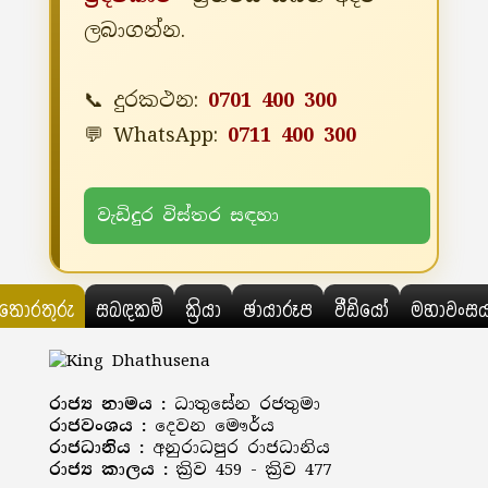
ලබාගන්න.
📞 දුරකථන:
0701 400 300
💬 WhatsApp:
0711 400 300
වැඩිදුර විස්තර සඳහා
තොරතුරු
සබඳකම්
ක්‍රියා
ඡායාරූප
වීඩියෝ
මහාවංස
රාජ්‍ය නාමය :
ධාතුසේන රජතුමා
රාජවංශය :
දෙවන මෞර්ය
රාජධානිය :
අනුරාධපුර රාජධානිය
රාජ්‍ය කාලය :
ක්‍රිව 459 - ක්‍රිව 477