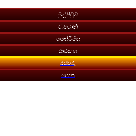
මුල්පිටුව
රාජධානි
යටත්විජිත
රාජවංශ
රජවරු
පොත