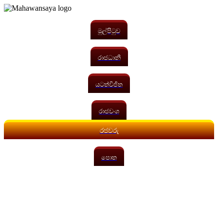
මුල්පිටුව
රාජධානි
යටත්විජිත
රාජවංශ
රජවරු
පොත