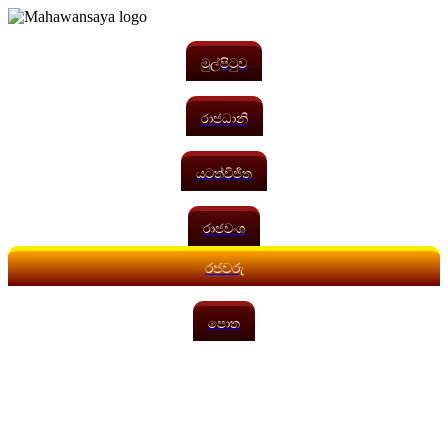
මුල්පිටුව
රාජධානි
යටත්විජිත
රාජවංශ
රජවරු
පොත