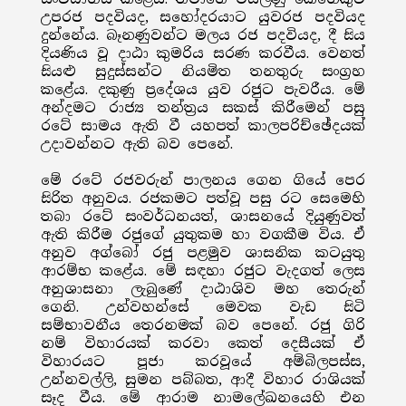
උපරජ පදවියද, සහෝදරයාට යුවරජ පදවියද
දුන්නේය. බෑනණුවන්ට මලය රජ පදවියද, දී සිය
දියණිය වූ දාඨා කුමරිය සරණ කරවීය. වෙනත්
සියළු සුදුස්සන්ට නියමිත තනතුරු සංග්‍රහ
කළේය. දකුණු ප්‍රදේශය යුව රජුට පැවරීය. මේ
අන්දමට රාජ්‍ය තන්ත්‍රය සකස් කිරීමෙන් පසු
රටේ සාමය ඇති වී යහපත් කාලපරිච්ඡේදයක්
උදාවන්නට ඇති බව පෙනේ.
මේ රටේ රජවරුන් පාලනය ගෙන ගියේ පෙර
සිරිත අනුවය. රජකමට පත්වූ පසු රට සෙමෙහි
තබා රටේ සංවර්ධනයත්, ශාසනයේ දියුණුවත්
ඇති කිරීම රජුගේ යුතුකම හා වගකීම විය. ඒ
අනුව අග්බෝ රජු පළමුව ශාසනික කටයුතු
ආරම්භ කළේය. මේ සඳහා රජුට වැදගත් ලෙස
අනුශාසනා ලැබුණේ දාඨාශිව මහ තෙරුන්
ගෙනි. උන්වහන්සේ මෙවක වැඩ සිටි
සම්භාවනීය තෙරනමක් බව පෙනේ. රජු ගිරි
නම් විහාරයක් කරවා කෙත් දෙසීයක් ඒ
විහාරයට පූජා කරවූයේ අම්බිලපස්ස,
උන්නවල්ලි, සුමන පබ්බත, ආදී විහාර රාශියක්
සෑද වීය. මේ ආරාම නාමලේඛනයෙහි එන