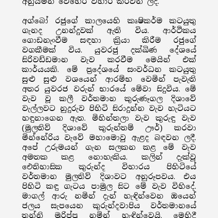
අනුයමින් වෙහෙර විහාර කරවන ලදී.
අග්බෝ රජුගේ කාලයෙහි කෘෂිකර්ම කටයුතු
ගැනද උනන්දුවක් ඇති විය. ආර්ථිකය
ගොඩනැංවීම සඳහා ක්‍රියා කිරීම රජුගේ
වගකීමක් විය. යුවරජු දක්ඛිණ දේශයේ
සිරිවඩ්ඩමාන වැව කරවීම මෙයින් එක්
කාර්යයකි. මේ ප්‍රදේශයේ සංවර්ධන කටයුතු
සුළු සුළු වශයෙන් ආරම්භ වෙමින් පැවැති
අතර යුවරජ වරුන් භාරයේ මේවා සිදුවිය. මේ
වැව වූ කලී වර්තමාන කුරුණෑගල දිශාවේ
වැල්ලවට නුදුරුව පිහිටි සිරාදුන්න වැව හැටියට
හඳුනාගෙන ඇත. මිහින්තලා වැව කුරුඳු වැව
(මුලතිව් දිශාවේ කුරුන්තම් ඌර්) කරවා
මින්නේරිය වැවේ මහාමොවු ඇළද බඳවන ලදී.
අපේ උරුමයන් ගැන සලකන කළ මේ වැව
අමතක කළ නොහැකිය. කලින් දැක්වූ
ඓතිහාසික කුරුන්ද විහාරය පිහිටියේ
වර්තමාන මුලතිව් දිශාවට අනුරූපවය. එය
පිහිටි කඳු ගැටය පාමුල සිට මේ වැව විහිදේ.
මාගල් ආරු නමින් දැන් හැඳින්වෙන ඔයෙන්
ජලය සැපයෙන කුරුන්දවාපිය වර්තමානයේ
තන්නි මුරිප්පු නමින් හැඳින්වෙයි. මෙහිදී