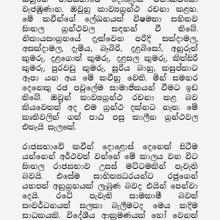
වැජඹුණාහ. ඔවුහු කාව්‍යග්‍රන්ථ රචනා කළහ.
මේ කවීන්ගේ ලේඛනයක් විෂමතා සහිතව
සිංහල ග්‍රන්ථවල සඳහන් වී තිබේ.
නිකායසංග්‍රහයේ දැක්වෙන පරිදි සක්දාමල,
අසක්දාමල, දැමිය, බෑබිරි, දළබිසෝ, අනුරුත්
කුමරු, දළගොත් කුමරු, දළසල කුමරු, කිත්සිරි
කුමරු, පුරවඩු කුමරු, සූරිය බාහු, කසුප්තාට
ඈපා යන අය මේ කවීහු වෙති. මින් සමහර
දෙනෙකු රජ පවුලේම සාමාජිකයන් වීමට ඉඩ
තිබේ. ඔවුන් කාව්‍යග්‍රන්ථ රචනා කළ බව
කියවෙතත් අද එම ග්‍රන්ථ දක්නට නැත. මේ
කෘතිවලින් ගත් පාඨ පසු කාලීන ග්‍රන්ථවල
එතැයි සැලකේ.
රාජසභාවේ කවීන් දොළොස් දෙනෙක් සිටීම
යන්නෙන් අර්ථවත් වන්නේ මේ කාලය වන විට
සිංහල රාජසභාව උසස් මට්ටමකින් පැවැති
බවයි. එසේම සාහිත්‍යධරයන්ට රජුගෙන්
යහපත් අනුග්‍රහයක් ලැබුණ බවද එයින් පෙන්වා
දෙයි. රටේ පැවැති සාමකාමී බවත්
සංවර්ධනයත් සලකා බැලීමටද මෙය කදිම
සාධකයකි. විදේශීය ආක්‍රමණයක් හෝ වෙනත්