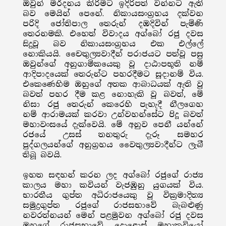
ඔවුන් මර්දනය කිරිමට ඉදිරිපත් වන්නට ඇති
බව මෙයින් පෙනේ. නිකායසංග්‍රහය දක්වන
පරිදි ජෝතිපාල තෙරුන් දඹදිවින් පැමිණි
තෙරනමකි. එහෙත් විවාදය අග්බෝ රජු දවස
සිදුවූ බව නිකායසංග්‍රහය එක එල්ලේ
නොකියයි. චෛතුල්‍යවාදීන් පරාජයට පත්වූ පසු
ඔවුන්ගේ අනුගාමිකයෙකු වූ දාඨාපභූති නම්
ආදිපාදයෙක් තෙරුන්ට පහරදීමට සූදානම් විය.
එකෙණෙහිම ඔහුගේ අතක ආබාධයක් ඇති වූ
බවත් පහර දීම කළ නොහැකි වූ බවත්, මේ
නිසා රජු තෙරුන් කෙරෙහි පැහැදී නීලගෙහ
නම් ආරාමයක් කරවා උන්වහන්සේට පිදූ බවත්
මහාවංසයේ දැක්වෙයි. මේ අනුව පෙනී යන්නේ
රජයේ උසස් තනතුරු දැරූ සමහර
පුද්ගලයන්ගේ අනුග්‍රහය වෛතුල්‍යවාදීන්ට ලැබී
තිබූ බවයි.
ඉහත සඳහන් කරන ලද අග්බෝ රජුගේ රාජ්‍ය
කාලය මහා කවියන් වැජඹුනු යුගයක් විය.
භාරතීය ගුප්ත අධිරාජයෙකු වූ වික්‍රමාදිත්‍ය
සමුද්‍රගුප්ත රජුගේ රාජසභාවේ බැබළුණු
නවරත්නයන් මෙන් පළමුවන අග්බෝ රජු දවස
ඔහුගේ රාජසභාවේ දොළොස් මහාකවියෝ