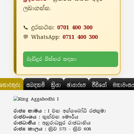
ලබාගන්න.
📞 දුරකථන:
0701 400 300
💬 WhatsApp:
0711 400 300
වැඩිදුර විස්තර සඳහා
තොරතුරු
සබඳකම්
ක්‍රියා
ඡායාරූප
වීඩියෝ
මහාවංස
රාජ්‍ය නාමය :
I වන අග්ගබෝධි රජතුමා
රාජවංශය :
තුන්වන මෞර්ය
රාජධානිය :
අනුරාධපුර රාජධානිය
රාජ්‍ය කාලය :
ක්‍රිව 575 - ක්‍රිව 608