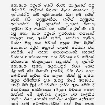
මහානාග රජුගේ කෙටි රාජ්‍ය කාලයෙන් පසු
රජකමට පත්වූයේ ඔහුගේ බෑනා කෙනෙකු වූ
අග්ගබෝධි නම් කුමාරයෙකි. ඔහු මේ නමින්
පෙනී සිටි පළමුවැන්නා බැවින් පළමුවන
අග්ගබෝධි රජු යනුවෙන් සැලකේ. සිංහල
ලේඛන වල අග්බෝ රජ නමින් හැඳින්වේ. මේ
රජු මහා නාග රජුගේ උපරාජයා වශයෙන්
කටයුතු කළ අබෝ කුමරු නොවිය හැකිය.
මන්ද? ඔහු භය සිවගේ පුත්‍රයා වන බැවින්
මහානාග රජුට ඔහුගේ නෑකම මස්සිනා වන
හෙයිනි. මේ සඳහා මහාවංසයෙහි සඳහන්
වන්නේ භාගිනෙය්‍යො යන වචනය වේ. සමහර
පිටපතෙක මාතුලෙය්‍යා යනුවෙන් ද දැක්වේ.
මහානාග කුමරු අනුරාධපුර රජය ගෙන
රුහුණේ සිටි බෑනාට (අබෝ) එහි එන ලෙස
පණ්ඩියක් යැවීය. එය සලකා පිටත් වූ කුමරා
අසුභ නිමිත්තක් දැක ආපසු ගියේ මරණයට
පත්වූ බව මුල් අවස්ථාවක දක්වා ඇත. මෙහි දී
මහාවංසය භාගිනෙය්‍ය (බෑනා) වචනය යොදා
ඇත්තේ මේ කුමාරයා උදෙසා බව සැලකිය
හැකිය. එසේ නොවේ නම් එය ලේඛන දෝෂයක්
හෝ නාම පටලවාගැනීමක් හෝ විය යුතුය.