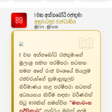
I වන අග්ගබෝධි රජතුමා
89
අනුරාධපුර රාජධානිය
ක්‍රිව 575 - ක්‍රිව 608
I වන අග්ගබෝධි රජතුමාගේ
මූලාශ්‍ර සහිත පරම්පරා සටහන
සමග අපේ රාජ වංශයේ සියලුම
රජවරුන්ගේ ක්‍රමානුකූලව
නිර්මාණය කළ පරම්පරා සටහන්
අධ්‍යයනය කිරීම සඳහා වර්ණවත්
පිටු 650කින් සමන්විත
"මහාවංස
ප්‍රදීපිකාව"
ග්‍රන්ථය ඔබත් අදම