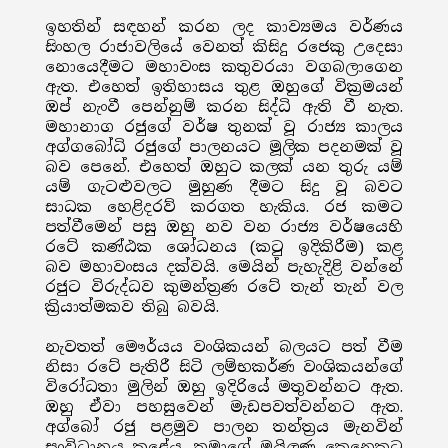
ඉහතින් සඳහන් කරන ලද කාව්‍යමය වර්ණය
සිංහල රාජාවලියේ වෙනත් කිසිදු රජෙකු උදෙසා
නොයෙදීමට මහාවංස කතුවරයා වගබලාගෙන
ඇත. එහෙත් ඉතිහාසය තුළ ඔහුගේ වික්‍රමයන්
ඔප් නැංවී පෙන්නුම් කරන සිද්ධි ඇති වී නැත.
මහානාග රජුගේ වර්ෂ තුනක් වූ රාජ්‍ය කාලය
අග්ගබෝධි රජුගේ පාලනයට මූලික පදනමක් වූ
බව පෙනේ. එහෙත් ඔහුට කලක් යන තුරු යම්
යම් ගැටළුවලට මුහුණ දීමට සිදු වූ බවට
සාධක හෙළිදරව් කරගත හැකිය. රජ කමට
පත්වීමෙන් පසු ඔහු නව වන රාජ්‍ය වර්ෂයෙහි
රටේ කණ්ඨක ශෝධනය (කටු ඉදිකිරීම) කළ
බව මහාවංසය දක්වයි. මෙයින් පැහැදිළි වන්නේ
රජුට විරුද්ධව කුමන්ත්‍රණ රටේ තැන් තැන් වල
ක්‍රියාත්මකව තිබු බවයි.
නැවතත් මෞර්යය වංශිකයන් බලයට පත් වීම
නිසා රටේ පැතිරී සිටි ලම්භකර්ණ වංශිකයන්ගේ
විරෝධතා මුලින් ඔහු ඉදිරියේ මතුවන්නට ඇත.
ඔහු ඒවා පහසුවෙන් මැඩපවත්වන්නට ඇත.
අග්බෝ රජු පළමුව පාලන තන්ත්‍රය මැනවින්
සංවිධානය කළේය. තමාගේ මයිලණු කෙනෙකුට