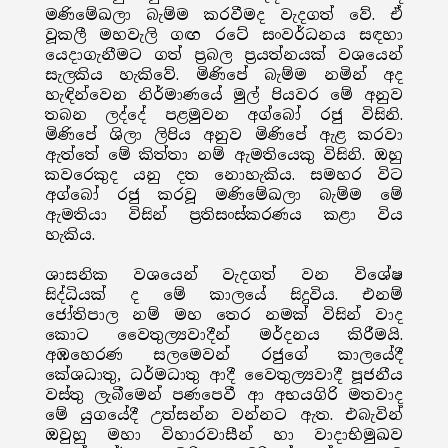
මණිමේඛලා බැම්ම කරවීමද වැදගත් වේ. ඒ
වූකලී මහවැලි ගඟ රටේ සංවර්ධනය සඳහා
යෙදාගැනීමට ගත් ප්‍රබල ප්‍රයත්නයක් වශයෙන්
සැලකිය හැකිවේ. මිණිපේ බැම්ම නමින් අද
හැඳින්වෙන නිර්මාණයේ මුල් පියවර මේ අනුව
තබන ලද්දේ පළමුවන අග්බෝ රජු විසිනි.
මිණිපේ ශිලා ලිපිය අනුව මිණිපේ ඇළ කරවා
ඇත්තේ මේ කිත්තා නම් ඇමතියෙකු විසිනි. ඔහු
කවරෙකුද යනු දත නොහැකිය. සමහර විට
අග්බෝ රජු කරවූ මණිමේඛලා බැම්ම මේ
ඇමතියා විසින් ප්‍රතිසංස්කරණය කළා විය
හැකිය.
ශාසනික වශයෙන් වැදගත් වන විශේෂ
සිද්ධියක් ද මේ කාලයේ සිදුවිය. එනම්
ජෝතිපාල නම් මහ තෙර නමක් විසින් වාද
කොට වෛතුල්‍යවාදීන් මර්දනය කිරීමයි.
අඹහෙරණ සලමෙවන් රජුගේ කාලයේදී
කේශධාතු, ධර්මධාතු ආදී වෛතුල්‍යවාදී පූජනීය
වස්තු ලැබීමෙන් පණපෙවී ආ අභයගිරි මතවාද
මේ යුගයේදී උත්සන්න වන්නට ඇත. එබැවින්
ඔවුහු මහා විහාරවාසීන් හා වාදාභිමුඛව