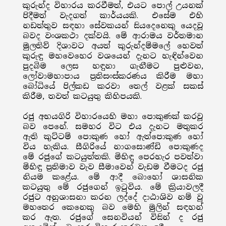
කුරුන්ද විහාරය කරවීමත්, එයට පොල් උයනක්
පිදීමත් වැදගත් කාර්යයකි. එසේම එහි
නඩත්තුව සඳහා සේවකයන් සියදෙනෙකු යෙදවූ
බවද වංශකථා දක්වයි. මේ ආරාමය වර්තමාන
මුලතිව් දිශාවට අයත් කුරුන්දම්මලේ හෙවත්
කුරුඳු මහවෙහෙර වශයෙන් දැනට හැඳින්වෙන
පුදබිම ලෙස හඳුනා ගැනීමට පුළුවන,
ලෝවාමහාපාය ප්‍රතිසංස්කරණය කිරීම මහා
බෝධියේ පිල්කඩ කරවා තෙල් වළක් සකස්
කිරීම, තවත් කටයුතු කිහිපයකි.
රජු අභයගිරි විහාරයෙහි මහා පොකුණක් කරවූ
බව පෙනේ. සමහර විට එය දැනට මතුකර
ඇති කුට්ටම් පොකුණ හෝ ඇත්පොකුණ හෝ
විය හැකිය. සීගිරියේ නාගසොණ්ඩි පොකුණද
මේ රජුගේ කටයුත්තකි. මිහිඳු පෙරහැර පවත්වා
මිහිඳු ප්‍රතිමාව වැව සීමාවෙන් වැඩම වීමටද රජු
නියම කළේය. මේ ආදී බොහෝ ශාසනික
කටයුතු මේ රජුගෙන් ඉටුවිය. මේ ක්‍රියාවලදී
රජුට අනුශාසනා කරන ලද්දේ දාඨාශිව නම් වූ
මහතෙර කෙනෙකු බව මෙහි මුලින් සඳහන්
කර ඇත. රජුගේ සෙනවියන් විසින් ද රජු