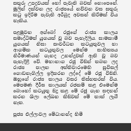
සතුරු උපද්‍රවයක් හෝ පැවැති බවක් නොපෙනේ.
මුලින් දක්වන ලද රාජ්‍යයේ නව්වන වස සතුරු
කටු ඉදිරිම පැවැති අර්බුද අවසන් කිරිමක් විය
හැකිය.
පළමුවන අග්බෝ රජුගේ රාජ්‍ය කාලය
සමෘද්ධිමත් යුගයක් වූ බව පැහැදිලිය. සාමකාමී
යුගයක් නිසා සංවර්ධන කටයුතුවල හා
ආගමික කටයුතුවල මෙන්ම සාහිත්‍යය
නිර්මාණයන් ගැනද උනන්දුවක් ඇති වූ බව
පැහැදිළි වේ. මහානාග රජු විසින් තබන ලද
රාජ්‍ය පාලන අත්තිවාරමෙහි සුවිසල්
ගොඩනැගිල්ල ඉදිකරන ලද්දේ මේ රජු විසිනි.
ඔහුගේ රාජ්‍ය කාලය වසර තිස්හතරක් විය.
මෙපමණ දීර්ඝ කාලයක් රජකම් කළ එමෙන්ම
බොහෝ කටයුතු සිදු කළ මේ රජු ගැන සඳහන්
කරන ශිලා ලේඛන කිසිවක් මේ තාක් ලැබී
නැත.
පූජ්‍ය එල්ලාවල මේධානන්ද හිමි