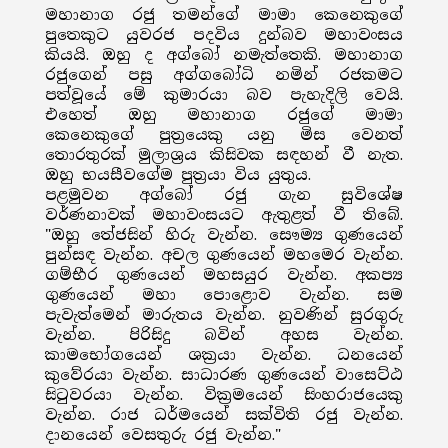
මහානාග රජු තමන්ගේ මාමා කෙනෙකුගේ
පුතෙකුට යුවරජ පදවිය දුන්බව මහාවංසය
කියයි. ඔහු ද අග්බෝ නමැත්තෙකි. මහානාග
රජුගෙන් පසු අග්ගබෝධි නමින් රජකමට
පත්වූයේ මේ කුමාරයා බව පැහැදිලි වෙයි.
එහෙත් ඔහු මහානාග රජුගේ මාමා
කෙනෙකුගේ පුත්‍රයෙකු යනු මිස වෙනත්
තොරතුරක් මුලාශ්‍රය කිසිවක සඳහන් වී නැත.
ඔහු භයසීවගේම පුත්‍රයා විය යුතුය.
පළමුවන අග්බෝ රජු ගැන සුවිශේෂ
වර්ණනාවක් මහාවංසයට ඇතුළත් වී තිබේ.
"ඔහු තේජසින් හිරු වැන්න. සෞම්‍ය ගුණයෙන්
පුන්සඳ වැන්න. අචල ගුණයෙන් මහමෙර වැන්න.
ගම්භීර ගුණයෙන් මහසයුර වැන්න. අකප්‍ය
ගුණයෙන් මහා පොළොව වැන්න. සම
පැවැත්මෙන් මාරුතය වැන්න. නුවණින් සුරගුරු
වැන්න. පිරිසිදු බවින් අහස වැන්න.
කාමභෝගයෙන් ශක්‍රයා වැන්න. ධනයෙන්
කුවේරයා වැන්න. සාධාරණ ගුණයෙන් වාසෙට්ඨ
සිටුවරයා වැන්න. වික්‍රමයෙන් සිංහරාජයෙකු
වැන්න. රාජ ධර්මයෙන් සක්විති රජු වැන්න.
දානයෙන් වෙසතුරු රජු වැන්න."