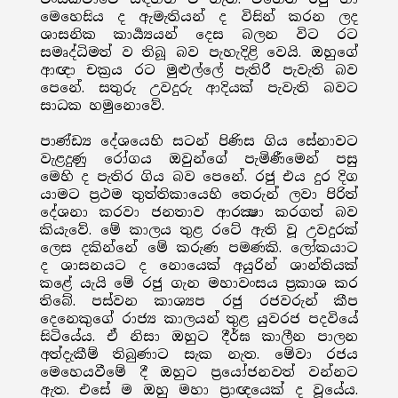
මෙහෙසිය ද ඇමැතියන් ද විසින් කරන ලද
ශාසනික කාර්‍ය්‍යයන් දෙස බලන විට රට
සමෘද්ධිමත් ව තිබූ බව පැහැදිළි වෙයි. ඔහුගේ
ආඥා චක්‍රය රට මුළුල්ලේ පැතිරී පැවැති බව
පෙනේ. සතුරු උවදුරු ආදියක් පැවැති බවට
සාධක හමුනොවේ.
පාණ්ඩ්‍ය දේශයෙහි සටන් පිණිස ගිය සේනාවට
වැළදුණු රෝගය ඔවුන්ගේ පැමිණීමෙන් පසු
මෙහි ද පැතිර ගිය බව පෙනේ. රජු එය දුර දිග
යාමට ප්‍රථම තුත්තිකායෙහි තෙරුන් ලවා පිරිත්
දේශනා කරවා ජනතාව ආරක්‍ෂා කරගත් බව
කියැවේ. මේ කාලය තුළ රටේ ඇති වූ උවදුරක්
ලෙස දකින්නේ මේ කරුණ පමණකි. ලෝකයාට
ද ශාසනයට ද නොයෙක් අයුරින් ශාන්තියක්
කළේ යැයි මේ රජු ගැන මහාවංසය ප්‍රකාශ කර
තිබේ. පස්වන කාශ්‍යප රජු රජවරුන් කීප
දෙනෙකුගේ රාජ්‍ය කාලයන් තුළ යුවරජ පදවියේ
සිටියේය. ඒ නිසා ඔහුට දීර්ඝ කාලීන පාලන
අත්දැකීම් තිබුණාට සැක නැත. මේවා රජය
මෙහෙයවීමේ දී ඔහුට ප්‍රයෝජනවත් වන්නට
ඇත. එසේ ම ඔහු මහා ප්‍රාඥයෙක් ද වූයේය.