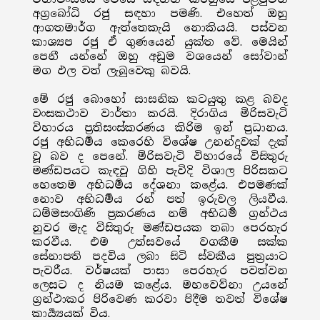
අග්‍රබෝධි රජු සඳහා පමණි. එහෙත් ඔහු
ආගතමාර්ග ඇත්තෙකැයි නොකියයි. පස්වන
කාශ්‍යප රජු ඒ ගුණයෙන් යුක්ත වේ. මෙයින්
පෙනී යන්නේ ඔහු අඩුම වශයෙන් සෝවාන්
මග ඵල වත් ලැබුවෙකු බවයි.
මේ රජු බොහෝ සාසනික කටයුතු කළ බවද
වංසකථාව වාර්තා කරයි. දිරාගිය මිරිසවැටි
විහාරය ප්‍රතිසංස්කරණය කිරිම ඉන් ප්‍රධානය.
රජු අභිධර්‍මය කෙරෙහි විශේෂ උනන්දුවක් දැක්
වූ බව ද පෙනේ. මිරිසවැටි විහාරයේ විසිතුරු
මණ්ඩපයට කැඳවූ ගිහි පැවිදි විශාල පිරිසකට
හෙතෙම අභිධර්‍මය දේශනා කළේය. එපමණක්
නොව අභිධර්‍මය රන් පත් ඉරුවල ලියවීය.
ධම්මසංගිණි ප්‍රකරණය නම් අභිධර්‍ම ග්‍රන්ථය
නුවර මැද විසිතුරු මණ්ඩපයක තබා පෙරහැර
කරවීය. එම උත්සවයේ වගකීම සක්ක
සේනාපති පදවිය ලබා සිටි ස්වකීය පුත්‍රයාට
පැවරීය. වර්ෂයක් පාසා පෙරහැර පවත්වන
ලෙසට ද නියම කළේය. මහවෙව්නා උයනේ
ග්‍රන්ථාකර පිරිවෙණ කරවා පිදීම තවත් විශේෂ
කාර්‍ය්‍යයක් විය.