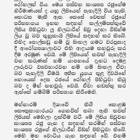
රෝහලක් විය. මෙය පස්වන කාශ්‍යප රජුගේම
නිර්මාණයක් ද යනු ලිපියෙන් පැහැදිලි විය හැකි.
කොටස මැකී ඇත. කෙසේ වෙතත් රජුගේ
පරිත්‍යාගය ඉහත සඳහන් කල්ලම්පත්තුවේ
ලිපිය පිහිටුවා ලූ නිලධාරින් සිවු දෙනා විසින්ම
ලිය වූ බව තුනුකායි ලිපියේ සඳහන් කර තිබේ.
එහිද පොල්කඩු නම් වූ සිංහල ගමට වරප්‍රසාද
දී ආරෝග්‍යශාලාවට එහි ආදායම තහවුරු කර
දීම අරමුණ වෙයි. මේ ලිපියෙන් තවත් පැහැදිලි
වන කරුණක් නම් යාපනයේ දැනට දෙමළ
ඌරුවට ව්‍යවහාරවන නම් ගම් සිංහල ඒවා
බව පැහැදිලි වීමයි. අතීත යුගය තුළ දිවයිනේ
නොයෙක් දෙස රජයේ රෝහල් පිහිටුවා තිබූ
බව ද මින් තහවුරු වෙයි. ඒවා නඩත්තු කර
ඇත්තේ ගම්බිම් පරිත්‍යාග කිරීමෙනි.
මන්නාරම් දිශාවේ තිබී කොළඹ
කෞතුකාගාරයට ගෙනවිත් තබා ඇති තවත්
ලිපියක් මෙහිලා දැක්වීම වටී. මේ ලිපිය සිවුවන
කාශ්‍යප රජු ගැන ද සඳහන් කරමින් පස්වන
කාශ්‍යප රජුගේ නිලධාරීන් විසින් පිහිටුවා තිබේ.
මෙහි මහ වොටිය ගැන සඳහන් වේ. එනම්