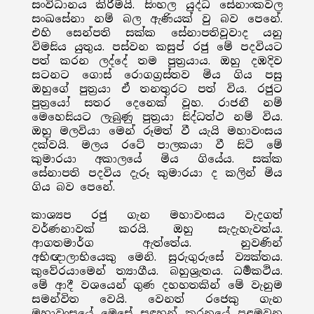
සංවිධානය කිරීමයි. සිංහල යුද්ධ සේනාංකවල
සංඛසේනා නම් බල ඇණියක් වු බව පෙනේ.
එහි සෙන්පති සක්ක සේනාපතිවූවාද යනු
විමසිය යුතුය. පස්වන කසුප් රජු මේ පදවියට
පත් කරන ලද්දේ තම පුත්‍රයාය. ඔහු දඹදිව
සටනට ගොස් රොගග්‍රස්තව මිය ගිය පසු
ඔහුගේ පුත්‍රයා ඒ තනතුරට පත් විය. රජුට
පුත්‍රයෝ සතර දෙනෙක් වූහ. රාජනී නම්
මෙහෙසියට ලැබුණු පුත්‍රයා සිද්ධත්ථ නම් විය.
ඔහු මලවියා මෙන් රූමත් වී යැයි මහාවංසය
දක්වයි. මලය රටේ පාලකයා වී සිටි මේ
කුමාරයා අකාලයේ මිය ගියේය. සක්ක
සේනාපති පදවිය දැරූ කුමාරයා ද කලින් මිය
ගිය බව පෙනේ.
කාශ්‍යප රජු ගැන මහාවංසය වැදගත්
වර්ණනාවක් කරයි. ඔහු සැදැහැවත්ය.
ආගතමාර්ග ඇත්තේය. නුවණින්
අභිඥාලාභියෙකු මෙනි. සුරුගුරුසේ ව්‍යක්තය.
කුවේරයාමෙන් ත්‍යාගීය. බහුශ්‍රැතය. ධර්‍මකථිය.
මේ ආදී වශයෙන් ගුණ දහහතකින් මේ වැනුම
සමන්විත වෙයි. වෙනත් රජෙකු ගැන
මහාවංසයේ මෙසේ සඳහන් කරනුයේ පළමුවන