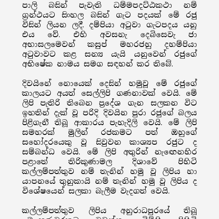
පාලි බසින් පැවැති ධම්මපදට්ඨකථා නම්
ග්‍රන්ථයට සිංහල බසින් ගැට පදයක් මේ රජු
විසින් ලියන ලදී. දම්පියා අටුවා ගැටපදය යනු
එය වේ. එහි අවසනැ දෙබිසෙවැ ජා
අභාසලමෙවන් කසුප් මහරජහු දහම්පියා
අටුවාවට කළ සන්‍ය යැයි යනුවෙන් රජුගේ
අභිෂේක නාමය සමග සඳහන් කර තිබේ.
දිවයිනේ නොයෙක් දෙසින් හමුවූ මේ රජුගේ
කාලයට අයත් සෙල්ලිපි ගණනාවක් වෙයි. මේ
ලිපි පැතිරි තිබෙන ප්‍රදේශ ගැන සලකන විට
ඉහතින් දැක් වූ පරිදි දිවයින පුරා රජුගේ බලය
පිළිගැනී තිබූ ආකාරය පැහැදිලි වෙයි. මේ ලිපි
සමහරක් මුලින් රජකමට පත් ඔහුගේ
සහෝදරයෙකු වූ සිවුවන කාශ්‍යප රජුට ද
සම්බන්ධ වෙයි. මේ ලිපි අතුරින් නැඟෙනහිර
පළාතේ තිරිකුණාමල දිශාවේ පිහිටි
කල්ලම්පත්තුව නම් තැනින් හමු වූ ලිපිය හා
යාපනයේ තුනුකායි නම් තැනින් හමු වූ ලිපිය ද
විශේෂයෙන් සලකා බැලීම වැදගත් වෙයි.
කල්ලම්පත්තුව ලිපිය අනුරාධපුරයේ තිබූ