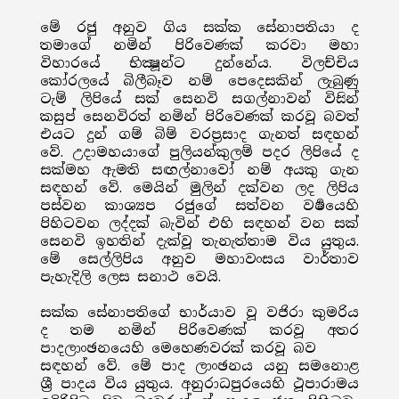
මේ රජු අනුව ගිය සක්ක සේනාපතියා ද
තමාගේ නමින් පිරිවෙණක් කරවා මහා
විහාරයේ භික්‍ෂූන්ට දුන්නේය. විලච්චිය
කෝරලයේ බිලීබෑව නම් පෙදෙසකින් ලැබුණු
ටැම් ලිපියේ සක් සෙනවි සගල්නාවන් විසින්
කසුප් සෙනවිරත් නමින් පිරිවෙණක් කරවූ බවත්
එයට දුන් ගම් බිම් වරප්‍රසාද ගැනත් සඳහන්
වේ. උදාමහයාගේ පුලියන්කුලම් පදර ලිපියේ ද
සක්මහ ඇමති සඟල්නාවෝ නම් අයකු ගැන
සඳහන් වේ. මෙයින් මුලින් දක්වන ලද ලිපිය
පස්වන කාශ්‍යප රජුගේ සත්වන වර්‍ෂයෙහි
පිහිටවන ලද්දක් බැවින් එහි සඳහන් වන සක්
සෙනවි ඉහතින් දැක්වූ තැනැත්තාම විය යුතුය.
මේ සෙල්ලිපිය අනුව මහාවංසය වාර්තාව
පැහැදිලි ලෙස සනාථ වෙයි.
සක්ක සේනාපතිගේ භාර්යාව වූ වජිරා කුමරිය
ද තම නමින් පිරිවෙණක් කරවූ අතර
පාදලාංඡනයෙහි මෙහෙණවරක් කරවූ බව
සඳහන් වේ. මේ පාද ලාංඡනය යනු සමනොළ
ශ්‍රී පාදය විය යුතුය. අනුරාධපුරයෙහි ථූපාරාමය