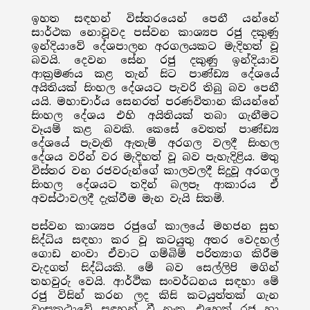
ඉහත සඳහන් විස්තරයෙන් පෙනී යන්නේ
සාර්ථක නොවූවද පස්වන කාශ්‍යප රජු දකුණු
ඉන්දියාවේ දේශපාලන අරගලයකට මැදිහත් වූ
බවයි. දෙවන සේන රජු දකුණු ඉන්දියාව
ආක්‍රමණය කළ තැන් සිට පාණ්ඩ්‍ය දේශයේ
අයිතියක් සිංහල දේශයට පැවරි තිබු බව පෙනී
යයි. මහාචාර්ය සෙනරත් පරණවිතාන කියන්නේ
සිංහල දේශය එහි අයිතියක් තබා ගැනීමට
වෑයම් කළ බවකි. කෙසේ වෙතත් පාණ්ඩ්‍ය
දේශයේ පැවැති ඇතැම් අරගල වලදී සිංහල
දේශය වරින් වර මැදිහත් වූ බව පැහැදිළිය. මතු
විස්තර වන රජවරුන්ගේ කාලවලදී සිදුවූ අරගල
සිංහල දේශයට තදින් බලපෑ ආකාරය ඒ
අවස්ථාවලදී දැක්වීම මැන වැයි සිතමි.
පස්වන කාශ්‍යප රජුගේ කාලයේ මහජන සුභ
සිද්ධිය සඳහා කර වූ කටයුතු අතර වෙදහල්
ගොඩ නංවා ඒවාට ගම්බිම් පරිත්‍යාග කිරීම
වැදගත් සිද්ධියකි. මේ බව සෙල්ලිපි මගින්
තහවුරු වෙයි. ආර්ථික සංවර්ධනය සඳහා මේ
රජු විසින් කරන ලද කිසි කටයුත්තක් ගැන
වංසකථාවේ සඳහන් වී නැත. එහෙත් රජු හා