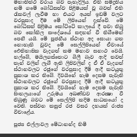
මහාතිත්ථ වරාය බව පැහැදිලිය. එහි සමදූතිය
නම් ගමේ බෝධිසත්ව පිළිමයක් වූ බවත් එහි
රැකවල් ලැවීම හා එයට අයත් ඉඩම් වලට
වරප්‍රසාද දීම මේ ලිපියෙන් දැක්වේ. මේ
බෝධිසත් පිළිමය කෝට්ටේ කාලයේ දී පවා තිබූ
බව කෝකිල සංදේශයේ සඳහන් වී තිබීමෙන්
පෙනී යයි. මේ පූජනීය ස්ථාන අද සොයා ගත
නොහැකි වුවද මේ සෙල්ලිපියෙන් ඒවායේ
ඓතිහාසික වැදගත් කම මනාව සනාථ වෙයි.
හල්බේ, මයිලගස්තොට බිලී බෑව ආදි තවත්
තැන් වලින් ලැබී ඇති ලිපිවලින් ද ඒ ඒ වැදගත්
ස්ථානවලට රජුගේ වරප්‍රසාද දීම් ආදී කටයුතු
ප්‍රකාශ කර තිබේ. දිවයිනේ හැම දෙසම පැවැති
ස්ථානවලට රජුගේ වරප්‍රසාද දීම් ආදී කටයුතු
ප්‍රකාශ කර තිබේ. දිවයිනේ හැම දෙසම පැවැති
සිංහලයාගේ උරුමය අඛණ්ඩව ආරක්‍ෂා වී
තිබුණු බවට මේ සෙල්ලිපි කදිම සාධකයෝ ද
වෙති. පස්වන කසුප් රජ වසර දහයක් රාජ්‍ය
විචාළේය.
පූජ්‍ය එල්ලාවල මේධානන්ද හිමි