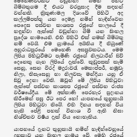
මෙහෙණවරකට වඩුන්නා බිම්හි පිහිටි
බිම්බතුගම දී එයට වරප්‍රසාද දීම සඳහන්
වන්නකි. ත්‍රිකුණාමල දිශාවේ පිහිටි අද
කල්ලම්පත්තු යන දෙමළ නමින් හැඳින්වෙන
පෙදෙස පස්වන කාශ්‍යප රජුගේ කාලයේ දී
හඳුන්වා ඇත්තේ වඩුන්නා බිම් යන සිංහල
ප්‍රදේශ නාමයෙනි. එහි පිහිටි එක් ගමක් බිම්බතු
නම් වෙයි. එම ග්‍රාමයේ අයිතිය දී තිබුණේ
අනුරාධපුරයේ මෙහෙණි අසපුවකටය. මෙම
ලිපිය පිහිටුවීමට පැමිණි රජුගේ නිලධාරීන් සිව්
දෙනෙකු ගැන ලිපියේ දැක්වේ. කුඩුපසක් කැමි
සෙනු, සෙන විරද් මදුරාවරැ මෙකාප්පර්, නමුඩැ
නිලා, තිසැසෙනු හා නිලවසැ මන්දියා යනු ඒ
සිවු දෙනා වෙති. ඔවුන් මේ ලිපිය පිහිටුවා
ඇත්තේ පස්වන කාශ්‍යප රජුගේ පස්වන රාජ්‍ය
වර්ෂයේදීය. මේ අත්තාණි පෙරහැර ප්‍රදානය
කිරීමෙන් පසු ඊට පෙර හෝ යාපනයේ තුනුකායි
ලිපිය පිහිටුවා තිබේ. එහි දිනය සඳහන් විය
හැකි පේළි පහක් විනාශ වී ඇති නිසා
නිශ්චිතව වර්‍ෂය දැක් විය නොහැකිය.
යාපනයේ දැනට තුනුකායි නමින් හැඳින්වෙනුයේ
දුනුකාව යන සිංහල ග්‍රාමය වේ. මෙහි රජයේ