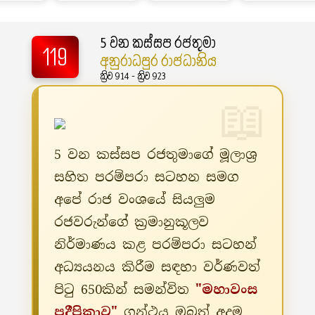
5 වන කස්සප රජතුමා
119
අනුරාධපුර රාජධානිය
ක්‍රිව 914 - ක්‍රිව 923
5 වන කස්සප රජතුමාගේ මූලාශ්‍ර
සහිත පරම්පරා සටහන සමග
අපේ රාජ වංශයේ සියලුම
රජවරුන්ගේ ක්‍රමානුකූලව
නිර්මාණය කළ පරම්පරා සටහන්
අධ්‍යයනය කිරීම සඳහා වර්ණවත්
පිටු 650කින් සමන්විත
"මහාවංස
ප්‍රදීපිකාව"
ග්‍රන්ථය ඔබත් අදම