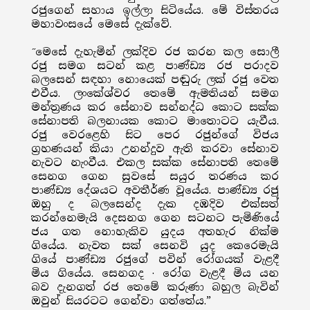
රජුගෙන් සහාය ඉල්ලා සිටියේය. මේ විස්තරය
මහාවංසයේ මෙසේ දැක්වේ.
̋මෙසේ දැහැමින් ලක්දිව රජ කරන කල සොලී
රජු සමග සටන් කළ පාණ්ඩ්‍ය රජ පරාදව
බලසෙන් සඳහා නොයෙක් පඬුරු ලක් රජු වෙත
එවීය. ලංකේශ්වර තෙමේ ඇමතියන් සමග
මන්ත්‍රණය කර සේනාව සන්නද්ධ කොට සක්ක
සේනාපති බලනායක කොට මාතොටට යැවීය.
රජු වෙරළෙහි සිට පෙර රජුන්ගේ විජය
ග්‍රහණයන් කියා උනන්දුව ඇති කරවා සේනාව
නැවට නැංවීය. එකල සක්ක සේනාපති තෙමේ
සෙනග ගෙන සුවසේ සයුර තරණය කර
පාණ්ඩ්‍ය දේශයට අවතීර්ණ වූයේය. පාණ්ඩ්‍ය රජු
ඔහු ද බලසෙන්ද දැක දඹදිව එක්සත්
කරන්නෙමැයි දෙසනග ගෙන සටනට පැමිණියේ
ජය ගත නොහැකිව යුදය අතහැර නික්ම
ගියේය. නැවත සක් සෙනවි යුද කෙරෙමැයි
ගියේ පාණ්ඩ්‍ය රජුගේ පවින් රෝගයක් වැළදී
මිය ගියේය. සෙනගද · රෝග වැළදී මිය යන
බව දැනගත් රජ තෙමේ කරුණා බහුල බැවින්
ඔවුන් සියරටට ගෙන්වා ගත්තේය.”