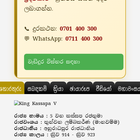
ලබාගන්න.
📞 දුරකථන:
0701 400 300
💬 WhatsApp:
0711 400 300
වැඩිදුර විස්තර සඳහා
තොරතුරු
සබඳකම්
ක්‍රියා
ඡායාරූප
වීඩියෝ
මහාවංස
රාජ්‍ය නාමය :
5 වන කස්සප රජතුමා
රාජවංශය :
තුන්වන ලම්බකර්ණ (මානවම්ම)
රාජධානිය :
අනුරාධපුර රාජධානිය
රාජ්‍ය කාලය :
ක්‍රිව 914 - ක්‍රිව 923