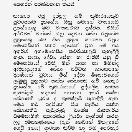
සෙනරත් පරණවිතාන කියයි.
කාශ්‍යප රජු දප්පුල නම් කුමාරයෙකුට
යුවරජකම දුන්නේය. ඔහු තමාගේ වංසයෙහි
උපන්නෙකු බව වංසකථාව දක්වයි. එයින්
අර්ථවත් වන්නේ ඔහු දෙවන සේන රජුගේම
පුත්‍රයෙකු බව විය යුතුය. කාශ්‍යප රජුට
මෙහෙසියන් සතර දෙනෙක් වූහ. මේ අය
අතුරින් අගමෙහෙසිය කවරියකදැයි පැහැදිලි
නැත. සංඝා, දේවා, සේනා හා රාජිනී යනු ඒ
මෙහෙසියෝ වෙති. මින් සංඝා හා මහින්ද
ආදිපාදයාගේ සේනා සිව්වන කාශ්‍යපගේ
දියණියන් වූවාය. මින් දේවා බිසොවගෙන්
ලැබුණු පුත්‍රයාට සක්ක සේනාපති නම් තනතුර
දුන්නේය. මේ කුමාරයාගේ පුද්ගලික නාමය
කුමක්දැයි සඳහන් නොවන අතර සක්ක
සේනාපති ධුරය ද කුමක්දැයි පැහැදිලි නැත.
මෙය නව පදවියක් විය හැකිය. සක්ක
සේනාපතිට පැවැරුණු විශේෂ රාජකාරිය
ධම්මසංගිණි ප්‍රකාරණය ලියවා තැන්පත් කරන
ලද දම්සගණුගෙය (දැන් ගෙඩිගේ මුකලානේ
ගෙඩි ගෙය) ආරක්‍ෂා කිරීම හා එහි පෙරහැර