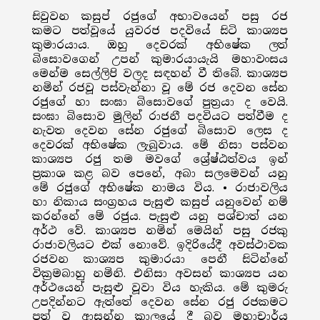
සිවුවන කසුප් රජුගේ අභාවයෙන් පසු රජ
කමට පත්වූයේ යුවරජ පදවියේ සිටි කාශ්‍යප
කුමාරයාය. ඔහු දෙවරක් අභිෂේක ලත්
බිසොවගෙන් උපන් කුමාරයායැයි මහාවංසය
මෙන්ම සෙල්ලිපි වලද සඳහන් වී තිබේ. කාශ්‍යප
නමින් රජවූ පස්වැන්නා වූ මේ රජ දෙවන සේන
රජුගේ හා සංඝා බිසොවගේ පුත්‍රයා ද වෙයි.
සංඝා බිසොව මුලින් රාජනී පදවියට පත්වීම ද
නැවත දෙවන සේන රජුගේ බිසොව ලෙස ද
දෙවරක් අභිෂේක ලැබුවාය. මේ නිසා පස්වන
කාශ්‍යප රජු තම මවගේ ශ්‍රේෂ්ඨත්වය ඉන්
ප්‍රකාශ කළ බව පෙනේ, අබා සලමෙවන් යනු
මේ රජුගේ අභිෂේක නාමය විය. • රාජාවලිය
හා නිකාය සංග්‍රහය පැසුළු කසුප් යනුවෙන් නම්
කරන්නේ මේ රජුය. පැසුළු යනු පශ්චාත් යන
අර්ථ වේ. කාශ්‍යප නමින් මෙයින් පසු රජකු
රාජාවලියට එක් නොවේ. ඉදිරියේදී අවස්ථාවක
රජවන කාශ්‍යප කුමාරයා පෙනී සිටින්නේ
වික්‍රමබාහු නමිනි. එනිසා අවසන් කාශ්‍යප යන
අර්ථයෙන් පැසුළු වූවා විය හැකිය. මේ කුමරු
උපදින්නට ඇත්තේ දෙවන සේන රජු රජකමට
පත් වූ ආසන්න කාලයේ දී බව මහාචාර්ය