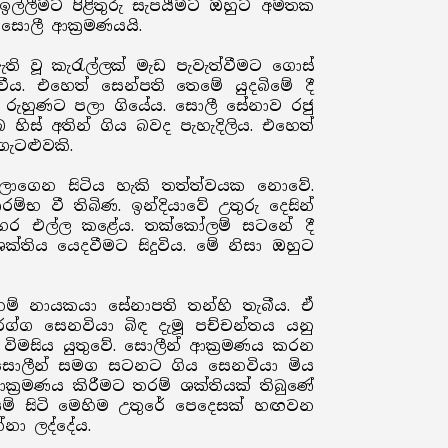
 ඉල්ලීමට පිළිතුරු සැපයීමට ඔහුට අමතක
සොලී ආක්‍රමණයයි.
ි වූ කැරැල්ලක් මැඩ පැවැත්වීමට ගොස්
වීය. එහෙත් සෙන්පති තෙමේ යුදබිමේ දී
 රුහුණට පලා ගියේය. සොලී සේනාව රජු
ස් අතින් ගිය බවද පැහැදිලිය. එහෙත්
ැටළුවකි.
ලාගෙන සිටිය හැකි තත්ත්වයක නොවේ.
්භ වී තිබිණ. ඉන්දියාවේ උතුරු දෙසින්
ධව පහර එල්ල කළේය. තක්කෝලම් සටනේ දී
්තිය යෙදවීමට සිදුවිය. මේ නිසා ඔහුට
 නම් නායකයා සේනාපති තන්හි තැබීය. ඒ
ුරග්ග සෙනවියා බිඳ දැමූ පච්චන්තය යනු
ු විමසිය යුතුවේ. සොලීන් ආක්‍රමණය කරන
ිණ සොලීන් සමග සටනට ගිය සෙනවියා මිය
ක්‍රමණය කිරීමට තරම් ශක්තියක් තිබුණේ
යම් සිටි මෙහිම උතුරේ පෙදෙසක් හඟවන
නා ලද්දේය.