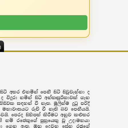
ය
ි අතර එනමින් පෙනී සිටි සිවුවැන්නා ද
ිදුරා නමින් සිටි අන්තඃපුරිකාවක් ගැන
ක සඳහන් වී නැත. මුලින්ම දුටු පරිදි
 මහාවංසයට රුචි වී නැති බව පෙනීයයි.
යි. පෙරද සිහිපත් කිරීමට අනුව කළුතර
සුබ් නම් රජෙකුගේ පුත්‍රයෙකු වූ උදාමහයා
හඳුනා ගෙන ඇත. ඔහු දෙවන සේන රජුගේ