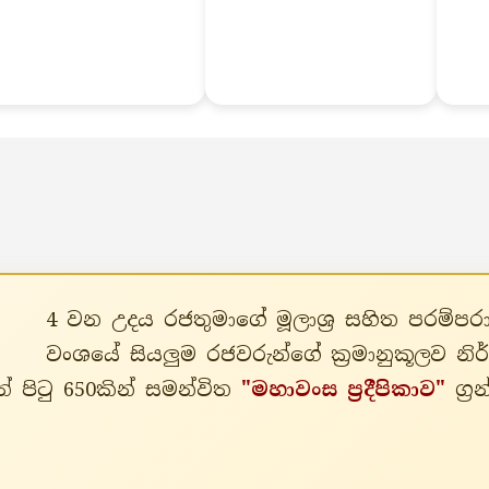
4 වන උදය රජතුමාගේ මූලාශ්‍ර සහිත පරම්
වංශයේ සියලුම රජවරුන්ගේ ක්‍රමානුකූලව න
් පිටු 650කින් සමන්විත
"මහාවංස ප්‍රදීපිකාව"
ග්‍