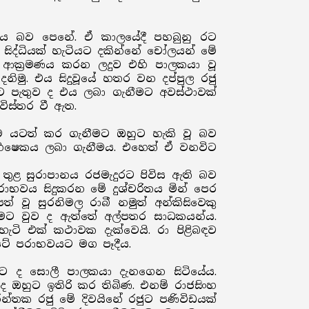
ගිය බව පෙනේ. ඒ කාලයේදී පහබුනු රට
ත් සිද්ධියක් හැටියට දකින්නේ චෝලයන් මේ
ේශය ආක්‍රමණය කරන ලදුව එහි පාලකයා වූ
නිමු. එය සිදුවූයේ හතර වන දප්පුල රජු
ට පැතුව ද එය ලබා ගැනීමට අවස්ථාවක්
ිස්තර වී ඇත.
ම යටත් කර ගැනීමට ඔහුට හැකි වූ බව
 අභිෂෙකය ලබා ගැනීමය. එහෙත් ඒ වනවිට
තුළ සුරාපානය රජමැදුරට පිවිස ඇති බව
ාභවය සිදුකරන මේ දුශ්චරිතය මින් පෙර
් වූ සුරනිමල රාබී නමුත් අන්කිසිවෙකු
රීමට වුව ද ඇත්තේ අල්පතර සාධකයන්ය.
ටි එක් කථාවක දැක්වෙයි. රා පිළිබඳව
රටේ පරාභවයට මග පෑදීය.
විට ද සොලී පාලකයා දැනගෙන සිටියේය.
 ඔහුට ඉතිරි කර තිබිණ. එනම් රාජසිංහ
්තක රජු මේ දිවයිනේ රජුට පණිවිඩයක්