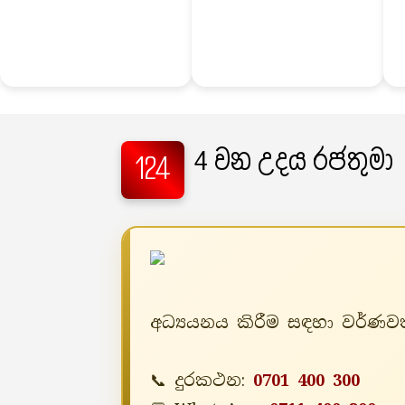
4 වන උදය රජතුමා
124
අධ්‍යයනය කිරීම සඳහා වර්ණවත
📞 දුරකථන:
0701 400 300