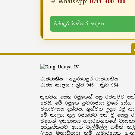
💬 WhatsApp:
0711 400 300
වැඩිදුර විස්තර සඳහා
රාජධානිය :
අනුරාධපුර රාජධානිය
රාජ්‍ය කාලය :
ක්‍රිව 946 - ක්‍රිව 954
තුන්වන සේන රජුගෙන් පසු රජකමට පත්වූ
වෙයි. මේ රජුගේ යුවරාජයා වූයේ සේන න
මහාවංසය දක්වයි. තුන්වන උදය රජු කා
මේ කාලය තුළ රජකමට පත් වූ සෙසු රජව
එහෙත් ඉතිහාසය හදාරන්නන්ගේ වාසනාවක
දිස්ත්‍රික්කයට අයත් වැල්මිල්ල නමින් හ
(උදය මහාධිපාද) නම් කුමාරයෙකු ගැ