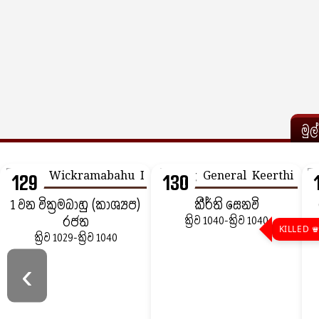
මුල
129
130
1 වන වික්‍රමබාහු (කාශ්‍යප)
කීර්ති සෙනවි
රජත
ක්‍රිව 1040-ක්‍රිව 1040
KILLED ♛
ක්‍රිව 1029-ක්‍රිව 1040
‹