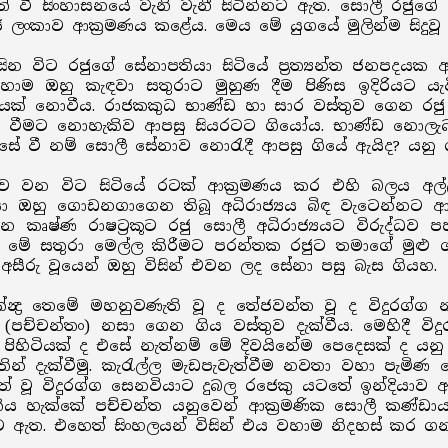
ත් වී සිංහාසනයේ වැනි වැනී සිටින්නට ඇත. සොලී රජුගේ
ලංකාව ආක්‍රමණය කළේය. මෙය මේ යුගයේ මුලින්ම සිදුවූ 
ිට රජුගේ සේනාපතියා සිටියේ ප්‍රත්‍යන්ත ජනපදයක ඇත
හාම ඔහු කැඳවා සතුරාට මුහුණ දීම පිණිස ඉදිරියට යැ
යක් නොවීය. රාජකකුධ භාණ්ඩ හා සාර වස්තුව ගෙන රජු
 වීමට නොහැකිව ආපසු සියරටට ගියෝය. භාණ්ඩ නොලැබ හි
 වී නම් සොලී සේනාව නොරැදී ආපසු ගියේ ඇයිද? යනු ග
ව වන විට සිටියේ රටක් ආක්‍රමණය කර එහි බලය අල්
සා ඔහු ගොඩනගාගෙන තිබූ අධිරාජ්‍යය බිඳ වැටෙන්නට ආරම
්වන කෘෂ්ණ රාෂට්‍රකූට රජු සොලී අධිරාජ්‍යයට විරුද්
. මේ සතුරා මෙල්ල කිරීමට පරන්තක රජුට තමාගේ මුළු ශක
ීරු වූයෙන් ඔහු විසින් එවන ලද සේනා පසු බැස ගියහ.
්‍ද්‍ර තෙමේ මහනුවණැති වූ ද තේජවන්ත වූ ද විදුරග්ග
(පච්චන්තං) නසා ගෙන ගිය වස්තුව දැක්වීය. මෙහිදී විද
වේ පිහිටියක් ද එසේ නැත්නම් මේ දිවයිනේම පෙදෙසක් ද යන
තින් දැක්වීමු. කැරැල්ල මැඩපැවැත්වීම නවතා වහා පැම
පත් වූ විදුරග්ග සෙනවියාට දුබල රජෙකු යටතේ ඉන්දියාව ආ
ලකිය හැක්කේ පච්චන්ත යනුවෙන් ආක්‍රමණික සොලී කණ්ඩා
ඇත. එහෙත් සිංහලයන් විසින් එය වහාම නිදහස් කර ගන්