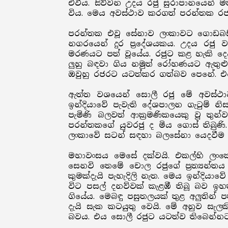
එවීය. සිව්වන උදය රජු සුරාපානයෙන් ම
විය. මෙය අවස්ථාව කරගත් පරන්තක රජ 
පරන්තක එවූ සේනාව ලංකාවට ගොඩබසින ව
නගරයෙන් දුර ප්‍රදේශයකය. උදය රජු ව
මරණයට පත් වූයේය. රජුට කළ හැකි දෙ
ලුහු බඳවා ගිය නමුත් රෝහණයට ඇතුළු
ඔවුහු රජරට යටත්කර ගත්බව පෙනේ. එසේ
ඇත්ත වශයෙන් සොලී රජු මේ අවස්ථා
ඉන්දියාවේ පැවැති දේශපාලන ගැටුම් නි
පැමිණි බලවත් ආක්‍රමණිකයෙකු වූ තුන
පරන්තකගේ යුවරජු ද මිය ගොස් තිබුණි
ලංකාවේ සටන් සඳහා බලසේනා යෙදවීම අස
මහාවංසය මෙසේ දක්වයි. එකල්හි ලංකේන
සෙනවි තෙමේ චොල රජුගේ ප්‍රත්‍යන්තය 
කුමක්දැයි පැහැදිලි නැත. මෙය ඉන්දියා
විට පසල් දනව්වක් කැළඹී තිබූ බව ඉහ
ගියේය. මෙබඳු පසුතලයක් තුළ අලුතින් 
දැයි සැක කටයුතු වෙයි. මේ අනුව සැ
බවය. එය සොලී රජුට යටත්ව තිබෙන්නට 