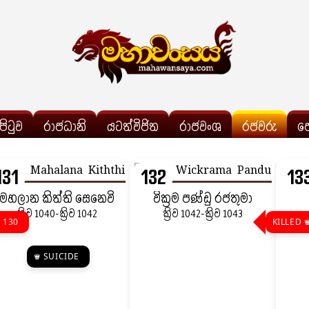
්පිටුව
රාජධානි
යටත්විජිත
රාජවංශ
රජවරු
ප
131
132
13
මහලාන කිත්ති සෙනෙවි
වික්‍රම පණ්ඩු රජතුමා
ක්‍රිව 1040-ක්‍රිව 1042
ක්‍රිව 1042-ක්‍රිව 1043
 130
KILLED 
♛ SUICIDE