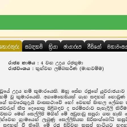
තොරතුරු
සබඳකම්
ක්‍රියා
ඡායාරූප
වීඩියෝ
මහාවංස
රාජ්‍ය නාමය :
4 වන උදය රජතුමා
රාජවංශය :
තුන්වන ලම්බකර්ණ (මානවම්ම)
යේ උදය නම් කුමාරයෙකි. ඔහු සේන රජුගේ යුවරාජයාව සිට
ම් වූ කුමාරයෙකි. අගමෙහෙසියක් ගැන සඳහන් නොවුණ ද ව
ගේ කවරෙකුදැයි වංසකථාවේ හෝ වෙනත් සිංහල ලේඛන කිසිව
රුන් කීප දෙනෙකු පිළිබඳව ද පරම්පරාව පැහැදිලි කිරීම
ට මෙන් සෙල්ලිපි මගින් මේ අඩුපාඩු සපුරා ගත හැකි වෙ
ැඳින්වෙන ග්‍රාමයෙන් ලැබුණු සෙල්ලිපියක සිරිසංග්බෝධි ක
න සඳහන් වී තිබේ. මේ රජු සිව්වන කසුප් හැටියට 