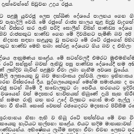
දැක්වෙන්නේ සිවුවන උදය රජුය.
ඳීමට පළමු යුවරජු ලෙස දක්ඛිණ දේශයේ පාලනය ගෙන 
පැහැදිලි වෙයි. මේ රජුගේ රාජ්‍ය කාලය තුළ සිදුවූ වැදග
යකින් විස්තර කර ඇති පරිදි සොලීන් විසින් පාණඩ්‍ය ද
කිව රාජකකුධ භාණ්ඩ ගෙන මේ දිවයිනට පැමිණි බව අපි ද
ම නිදහස සඳහා කළයුතු වූ සටනට මේ රටේ රජුගෙන් පිහි
කකුධ භාණ්ඩ මෙහි තබා කේරළ දේශයට ගිය බව ද එහිලා ව
දේශය ආක්‍රමණය කළේය. මේ සටන්වලදී එමරට මුළුමනින්
ේ රටේ සන්සුන් බවක් ඇතිවූ පසු පාණ්ඩ්‍ය දේශයේදී තම
ේ ලක්දිව බැවින් පළමුව ඒවා ලබා ගැනීම අවශ්‍ය වූයේය.
ාසීලි අලසයෙකු වූ බව මහාවංසය දක්වයි. ලංකා ඉතිහාසය 
රන විස්තරයේ දීය. පුද්ගලයෙකුගේ මෙන්ම සමාජයක ද පර
හරජු සටන් බිමේ දී කඩොලතුට රා පෙවීය. තරගයට ඉදිරිපත
යෙන් වත් මද්‍යසාර භාවිතයක් තිබුණේ දැයි සැක කි
 සමඟ රාත්‍රි ගත කර උදේ විලකට ගොස් මාළු ඇල්ලූ හැ
්තා වී තිබේ. කෙසේ වෙතත් රජගෙදරට මද්‍යසාර පිවිසීම 
ගේ සුරාපානය නිසා ඇති ව තිබූ රටේ තත්ත්වය මේ වන 
ලකයෙකු හැටියට කල්පනා කළේය. එයට කදිම මාතෘකාවක් ද
ධ භාණ්ඩයන්ය. අභිෂේකය ලැබීම සඳහා ඒවා එවන ලෙසට පරන