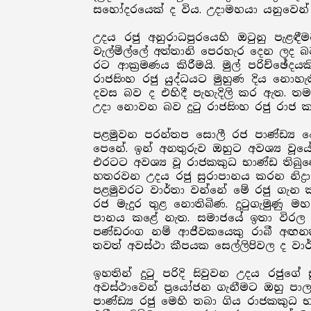
සහෝදරයෙක් ද විය. උදාමහයා යනුවෙන් 
උදය රජු අනුරාධපුරයෙහි ඔටුනු පැළ
වැල්මිල්ලේ අත්තානි පෙරහැර දෙන ලද බව 
රට ආක්‍රමණය කිරීමයි. මුල් පරිච්ඡේද
රාජසිංහ රජු යුද්ධයට මුහුණ දිය නොහැ
දවස බව ද එහිදී පැහැදිලි කර ඇත. ත
උදා නොවන බව දුටු රාජසිංහ රජු රාජ 
පළමුවන පරන්තප සොලී රජ පාණ්ඩ්‍ය 
පෙනේ. ඉන් අනතුරුව ඔහුට අවශ්‍ය වූය
එරටට අවශ්‍ය වූ රාජකකුධ භාණ්ඩ තිබුණ
හතරවන උදය රජු සුරාපානය කරන නිද්‍ර
පළමුවරට වාර්තා වන්නේ මේ රජු ගැන ක
රජ මැදුර තුළ නොතිබිණ. දුටුගැමුණු ම
පානය කළේ නැත. සමාජයේ ඉතා විරල වශ
පණ්ඩරංග නම් ආජීවකයෙකු රාබී අඟනක්
තවත් අවස්ථා කීපයක සෙල්ලිපිවල ද වාර
ඉහතින් දුටු පරිදි සිවුවන උදය රජු
අවස්ථාවෙන් ප්‍රයෝජන ගැනීමට ඔහු පා
පාණ්ඩ්‍ය රජු මෙහි තබා ගිය රාජකකු