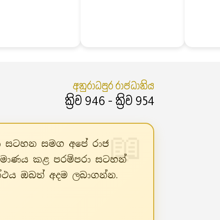
අනුරාධපුර රාජධානිය
ක්‍රිව 946 - ක්‍රිව 954
පරා සටහන සමග අපේ රාජ
ිර්මාණය කළ පරම්පරා සටහන්
රන්ථය ඔබත් අදම ලබාගන්න.