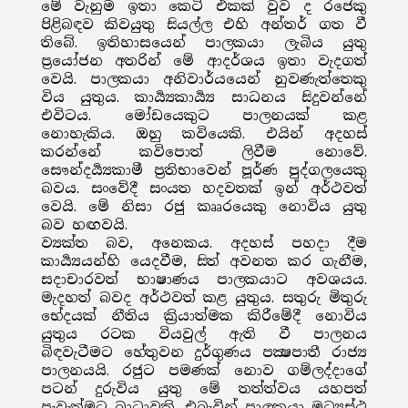
මේ වැනුම ඉතා කෙටි එකක් වුව ද රජෙකු
පිළිබඳව කිවයුතු සියල්ල එහි අන්තර් ගත වී
තිබේ. ඉතිහාසයෙන් පාලකයා ලැබිය යුතු
ප්‍රයෝජන අතරින් මේ ආදර්ශය ඉතා වැදගත්
වෙයි. පාලකයා අනිවාර්යයෙන් නුවණැත්තෙකු
විය යුතුය. කාර්‍ය්‍යකාර්‍ය්‍ය සාධනය සිදුවන්නේ
එවිටය. මෝඩයෙකුට පාලනයක් කළ
නොහැකිය. ඔහු කවියෙකි. එයින් අදහස්
කරන්නේ කවිපොත් ලිවීම නොවේ.
සෞන්දර්‍ය්‍යකාමී ප්‍රතිභාවෙන් පූර්ණ පුද්ගලයෙකු
බවය. සංවේදී සංයත හදවතක් ඉන් අර්ථවත්
වෙයි. මේ නිසා රජු කෲරයෙකු නොවිය යුතු
බව හඟවයි.
ව්‍යක්ත බව, අනෙකය. අදහස් පහදා දීම
කාර්‍ය්‍යයන්හි යෙදවීම, සිත් අවනත කර ගැනීම,
සදාචාරවත් භාෂාණය පාලකයාට අවශයය.
මැදහත් බවද අර්ථවත් කළ යුතුය. සතුරු මිතුරු
භේදයක් නීතිය ක්‍රියාත්මක කිරීමේදී නොවිය
යුතුය රටක වියවුල් ඇති වී පාලනය
බිඳවැටීමට හේතුවන දුර්ගුණය පක්‍ෂපාතී රාජ්‍ය
පාලනයයි. රජුට පමණක් නොව ගම්ලද්දාගේ
පටන් දුරුවිය යුතු මේ තත්ත්වය යහපත්
පැවැත්මට බාධාවකි. එබැවින් පාලකයා මධ්‍යස්ථ