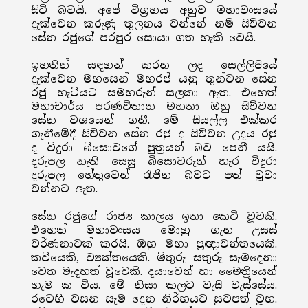
සිටි බවයි. අපේ විග්‍රහය අනුව මහාවංසයේ
දැක්වෙන කරුණු තුලනය වන්නේ නම් සිව්වන
සේන රජුගේ පරපුර සොයා ගත හැකි වෙයි.
ඉහතින් සඳහන් කරන ලද සෙල්ලිපියේ
දැක්වෙන මහසෙන් මහරජ් යනු තුන්වන සේන
රජු හැටියට සමහරුන් සලකා ඇත. එහෙත්
මහාචාර්ය පරණවිතාන මහතා ඔහු සිව්වන
සේන වශයෙන් ගනී. මේ සියල්ල එක්කර
ගැනීමේදී සිව්වන සේන රජු ද සිව්වන උදය රජු
ද විදුරා බිසොවගේ පුත්‍රයන් බව පෙනී යයි.
දරුපල නැති සෙසු බිසොවරුන් හැර විදුරා
දරුපල හේතුවෙන් රැජින බවට පත් වූවා
වන්නට ඇත.
සේන රජුගේ රාජ්‍ය කාලය ඉතා කෙටි වූවකි.
එහෙත් මහාවංසය මොහු ගැන උසස්
වර්ණනාවක් කරයි. ඔහු මහා ප්‍රඥාවන්තයෙකි.
කවියෙකි, ව්‍යක්තයෙකි. මිතුරු සතුරු සැමදෙනා
වෙත මැදහත් වූවෙකි. දයාවෙන් හා මෛත්‍රියෙන්
හැම ක විය. මේ නිසා කලට වැසි වැස්සේය.
රටෙහි වසන සැම දෙන නිර්භයව සුවපත් වූහ.