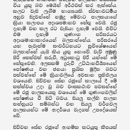
විය යුතු බව මෙයින් අර්ථවත් කර ඇත්තේය.
කලට වැසි ලැබීම භාග්‍යයකි. ස්වභාවධර්‍මය
අනුව සිදුවන්නේ නමුදු මේවාට පාලකයාගේ
ක්‍රියා කලාපය අදෘශ්‍යමානව හේතු වෙයි. රජු
දැහැමි වන කල රට වැසියා දැහැමි වෙයි. එවිට
එම දැහැමි ගුණාංග පරිසරයට
අදෘශමානාකාරයෙන් බලපාන්නේය. පරිසරයේ
යහ පැවැත්ම සංවර්ධනයට සුවිශේෂයෙන්
බලපාන්නේ යැයි කිය යුතු නොවේ. වැව් අමුණු
පිරි කෙත්වත් සරුවී, අටුකොටු පිරී යන්නේ මේ
හේතුවෙනි. අලසකම් දුරුවී උට්ඨානවීර්‍ය්‍යයෙන්
පෝෂණය වන ජනයා සුඛිත මුදිත බවට
පත්වන්නේ මේ ක්‍රියාවලියේ අවසාන ප්‍රතිඵලය
වශයෙනි. සිව්වන සේන රජුගේ කාලයේ දී මේ
තත්ත්වය උදා වූ බව වංසකථාව පවසන්නේ
මේ රජු පාලකයෙකු වශයෙන් මේ ගුණාංගවලින්
පෝෂණය වී සිටි බවය. සියලු කල්හි පාලන
තන්ත්‍රයට සම්බන්ධ වන සියලු වර්ගවල
පාලකයන්ට මේ ආදර්ශය වැදගත් උපදේශයක්
වේ.
සිව්වන සේන රජුගේ ආගමික කටයුතු කීපයක්