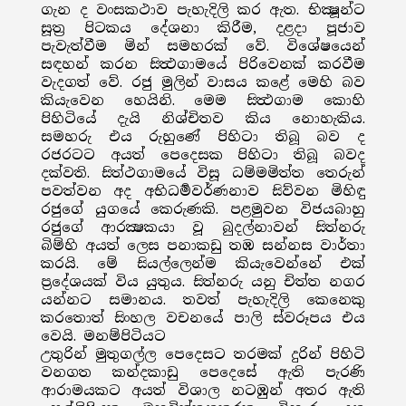
ගැන ද වංසකථාව පැහැදිලි කර ඇත. භික්‍ෂූන්ට
සූත්‍ර පිටකය දේශනා කිරීම, දළදා පූජාව
පැවැත්වීම මින් සමහරක් වේ. විශේෂයෙන්
සඳහන් කරන සිත්‍ථගාමයේ පිරිවෙනක් කරවීම
වැදගත් වේ. රජු මුලින් වාසය කළේ මෙහි බව
කියැවෙන හෙයිනි. මෙම සිත්‍ථගාම කොහි
පිහිටියේ දැයි නිශ්චිතව කිය නොහැකිය.
සමහරු එය රුහුණේ පිහිටා තිබූ බව ද
රජරටට අයත් පෙදෙසක පිහිටා තිබූ බවද
දක්වති. සිත්ථගාමයේ විසූ ධම්මමිත්ත තෙරුන්
පවත්වන අද අභිධර්‍මවර්ණනාව සිව්වන මිහිඳු
රජුගේ යුගයේ කෙරුණකි. පළමුවන විජයබාහු
රජුගේ ආරක්‍ෂකයා වූ බුදල්නාවන් සිත්නරු
බිම්හි අයත් ලෙස පනාකඩු තඹ සන්නස වාර්තා
කරයි. මේ සියල්ලෙන්ම කියැවෙන්නේ එක්
ප්‍රදේශයක් විය යුතුය. සිත්නරු යනු චිත්ත නගර
යන්නට සමානය. තවත් පැහැදිලි කෙනෙකු
කරතොත් සිංහල වචනයේ පාලි ස්වරූපය එය
වෙයි. මනම්පිටියට
උතුරින් මුතුගල්ල පෙදෙසට තරමක් දුරින් පිහිටි
වනගත කන්දකාඩු පෙදෙසේ ඇති පැරණි
ආරාමයකට අයත් විශාල නටඹුන් අතර ඇති