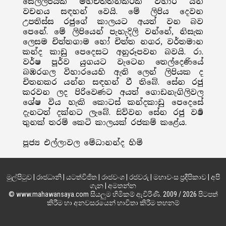
සෙල්ලිපියක මහචිත්තනකරක විහාර යන
වචනය සඳහන් වෙයි. මේ ලිපිය දෙවන
උපතිස්ස රජුගේ කාලයට අයත් වන බව
පෙනේ. මේ ලිපියෙන් පැහැදිලි වන්නේ, නිසැක
ලෙසම චිත්තගාම හෝ චිත්ත නගර, වර්තමාන
කන්ද කාඩු පෙදෙසට අනුරූපවන බවයි. රා.
වර්ෂ පූර්ව යුගයට වැටෙන තෙල්දෙණියේ
බඹරගල විහාරයෙහි ඇති ලෙන් ලිපියක ද
චිතනකර යන්න සඳහන් වී තිබේ. සේන රජු
කරවන ලද පිරිවෙණට අයත් ගොඩනැගිලිවල
ශේෂ විය හැකි කොටස් කන්දකාඩු පෙදෙසේ
දැනටත් දක්නට ලැබේ. සිව්වන සේන රජු වර්‍ෂ
තුනක් තරම් කෙටි කාලයක් රජකම් කළේය.
පූජ්‍ය එල්ලාවල මේධානන්ද හිමි
මුල්පිටුව
|
රාජධානි
|
යටත්විජිත
|
රාජවංශ
|
රජවරු
|
මහාවංස ප්‍රදීපිකාව
|
අපි
ගැන
|
අමතන්න
© www.mahawansaya.com සියලුම හිමිකම් ඇවිරිණි. 2009 / 2026 පිටපත්
කිරීම හා අනවසරයෙන් භාවිතා කිරීම තහනම්