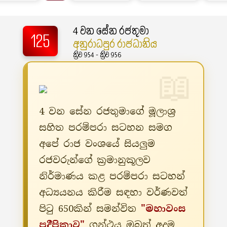
4 වන සේන රජතුමා
125
අනුරාධපුර රාජධානිය
ක්‍රිව 954 - ක්‍රිව 956
4 වන සේන රජතුමාගේ මූලාශ්‍ර
සහිත පරම්පරා සටහන සමග
අපේ රාජ වංශයේ සියලුම
රජවරුන්ගේ ක්‍රමානුකූලව
නිර්මාණය කළ පරම්පරා සටහන්
අධ්‍යයනය කිරීම සඳහා වර්ණවත්
පිටු 650කින් සමන්විත
"මහාවංස
ප්‍රදීපිකාව"
ග්‍රන්ථය ඔබත් අදම