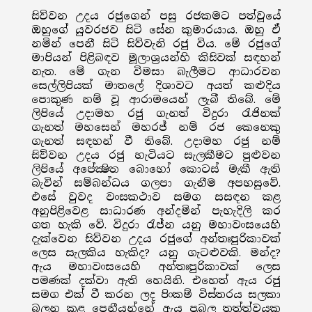
සිව්වන උදය රජුගෙන් පසු රජකමට පත්වූයේ
ඔහුගේ යුවරජව සිටි සේන කුමාරයාය. ඔහු ඒ
නමින් පෙනී සිටි සිව්වැනි රජු විය. මේ රජුගේ
මාපියන් පිළිබඳව මූලාශ්‍රයන්හි කිසිවක් සඳහන්
නැත. මේ ගැන විමසා බැලීමට ආධාරවන
සෙල්ලිපියක් මාතලේ දිශාවට අයත් කළුදිය
පොකුණ නම් වූ ආරාමයෙන් ලැබී තිබේ. මේ
ලිපියේ උදාමහ රජු ගැනත් විදුරා රැජිනක්
ගැනත් මහසෙන් මහරජ් නම් රජ කෙනෙකු
ගැනත් සඳහන් වී තිබේ. උදාමහ රජු නම්
සිව්වන උදය රජු හැටියට සැලකීමට පුළුවන
ලිපියේ අපේක්‍ෂිත බොහෝ කොටස් මැකී ඇති
බැවින් සම්බන්ධය ගලපා ගැනීම අපහසුවේ.
එසේ වුවද වංසකථාව සමග සසඳන කළ
අනුපිළිවෙළ සාධාරණ අන්දමින් පැහැදිලි කර
ගත හැකි වේ. විදුරා රැජ්න යනු මහාවංසයෙහි
දැක්වෙන සිව්වන උදය රජුගේ අන්තඃපුරිකාවක්
ලෙස සැලකිය හැකිද? යනු ගැටළුවකි. මන්ද?
ඇය මහාවංසයෙහි අන්තඃපුරිකාවක් ලෙස
පමණක් දක්වා ඇති හෙයිනි. එහෙත් ඇය රජු
සමග එක් වී කරන ලද පිංකම් විස්තරය සලකා
බලන කළ පෙනීයන්නේ ඇය ප්‍රබල තත්ත්වයක