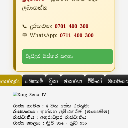
ලබාගන්න.
📞 දුරකථන:
0701 400 300
💬 WhatsApp:
0711 400 300
වැඩිදුර විස්තර සඳහා
තොරතුරු
සබඳකම්
ක්‍රියා
ඡායාරූප
වීඩියෝ
මහාවංස
රාජ්‍ය නාමය :
4 වන සේන රජතුමා
රාජවංශය :
තුන්වන ලම්බකර්ණ (මානවම්ම)
රාජධානිය :
අනුරාධපුර රාජධානිය
රාජ්‍ය කාලය :
ක්‍රිව 954 - ක්‍රිව 956