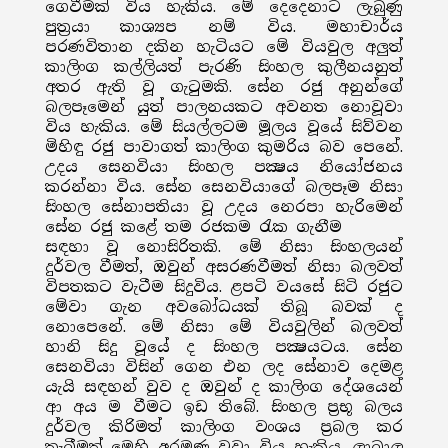
ගෙවීමක් විය හැකිය. මේ දෙදෙනාට ලැබුණු
පුත්‍රයා කාශ්‍යප නම් විය. මහාචාර්ය
පරණවිතාන දකින හැටියට මේ වියවුල අලුත්
කාලිංග කල්ලියත් පැරණි සිංහල කුලීනයනුත්
අතර ඇති වූ ගැටුමකි. සේන රජු අනුන්ගේ
බලපෑමෙන් යුත් පාලනයකට අවනත නොවූවා
විය හැකිය. මේ සියල්ලටම මූලය වූයේ සිව්වන
මිහිඳු රජු පාවාගත් කාලිංග කුමරිය බව පෙනේ.
උදය සෙනවියා සිංහල පක්‍ෂය නියෝජනය
කරන්නා විය. සේන සෙනවියාගේ බලපෑම නිසා
සිංහල සේනාපතියා වූ උදය නෙරපා හැරිමෙන්
සේන රජු කළේ තම රජකම රැක ගැනීම
සඳහා වූ නොසිරිතකි. මේ නිසා සිංහලයන්
දුර්වල වීමත්, ඔවුන් අසරණවීමත් නිසා බලවත්
විපතකට වැටීම සිදුවිය. ළපටි වයසේ සිටි රජුට
මේවා ගැන අවබෝධයක් තිබූ බවක් ද
නොපෙනේ. මේ නිසා මේ වියවුලින් බලවත්
හානි සිදු වූයේ ද සිංහල පක්‍ෂයටය. සේන
සෙනවියා විසින් ගෙන එන ලද සේනාව දෙමළ
යැයි සඳහන් වුව ද ඔවුන් ද කාලිංග දේශයෙන්
ආ අය ම වීමට ඉඩ තිබේ. සිංහල ප්‍රභූ බලය
දුර්වල කිරිමත් කාලිංග වංශය ප්‍රබල කර
තැබීමත් මෙහි අරමුණ වූවා විය හැකිය. ලාබාල