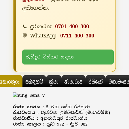
ලබාගන්න.
📞 දුරකථන:
0701 400 300
💬 WhatsApp:
0711 400 300
වැඩිදුර විස්තර සඳහා
තොරතුරු
සබඳකම්
ක්‍රියා
ඡායාරූප
වීඩියෝ
මහාවංස
රාජ්‍ය නාමය :
5 වන සේන රජතුමා
රාජවංශය :
තුන්වන ලම්බකර්ණ (මානවම්ම)
රාජධානිය :
අනුරාධපුර රාජධානිය
රාජ්‍ය කාලය :
ක්‍රිව 972 - ක්‍රිව 982