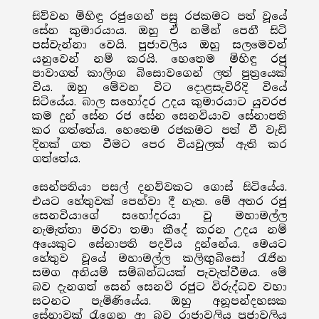
සිව්වන මිහිඳු රජුගෙන් පසු රජකමට පත් වූයේ
සේන කුමාරයාය. ඔහු ඒ නමින් පෙනී සිටි
පස්වැන්නා වෙයි. පූජාවලිය ඔහු සලමෙවන්
යනුවෙන් නම් කරයි. හෙතෙම මිහිඳු රජු
පාවාගත් කාලිංග බිසොවගෙන් ලත් පුත්‍රයෙක්
විය. ඔහු මේවන විට දොළසැවිරිදි වියේ
සිටියේය. බාල සහෝදර උදය කුමාරයාට යුවරජ
කම දුන් සේන රජ සේන සෙනවියාව සේනාපති
කර ගත්තේය. හෙතෙම රජකමට පත් වී වැඩි
දිනක් ගත වීමට පෙර වියවුලක් ඇති කර
ගත්තේය.
සෙන්පතියා පසල් දනව්වකට ගොස් සිටියේය.
එයට හේතුවක් පෙන්වා දී නැත. මේ අතර රජු
සෙනවියාගේ සහෝදරයා වූ මහාමල්ල
නැමැත්තා මරවා තමා කීදේ කරන උදය නම්
අයෙකුට සේනාපති පදවිය දුන්නේය. මෙයට
හේතුව වූයේ මහාමල්ල කලිඟුබිසෝ රැජින
සමග අනියම් සම්බන්ධයක් පැවැත්වීමය. මේ
බව දැනගත් සෙන් සෙනවි රජුට විරුද්ධව වහා
සටනට පැමිණියේය. ඔහු අනූපන්දහසක
සේනාවක් රැගෙන ආ බව රාජාවලිය පූජාවලිය