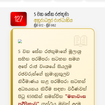
5 වන සේන රජතුමා
127
අනුරාධපුර රාජධානිය
ක්‍රිව 972 - ක්‍රිව 982
5 වන සේන රජතුමාගේ මූලාශ්‍ර
සහිත පරම්පරා සටහන සමග
අපේ රාජ වංශයේ සියලුම
රජවරුන්ගේ ක්‍රමානුකූලව
නිර්මාණය කළ පරම්පරා සටහන්
අධ්‍යයනය කිරීම සඳහා වර්ණවත්
පිටු 650කින් සමන්විත
"මහාවංස
ප්‍රදීපිකාව"
ග්‍රන්ථය ඔබත් අදම