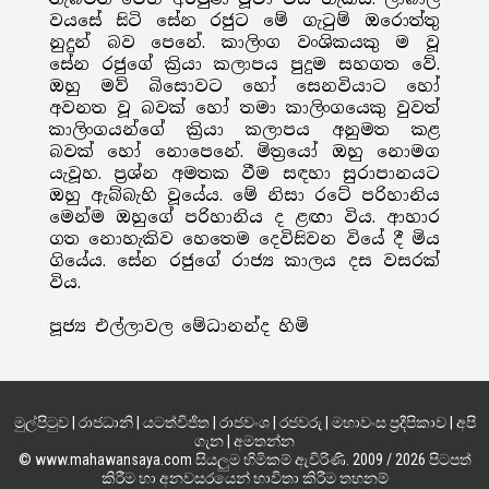
වයසේ සිටි සේන රජුට මේ ගැටුම් ඔරොත්තු
නුදුන් බව පෙනේ. කාලිංග වංශිකයකු ම වූ
සේන රජුගේ ක්‍රියා කලාපය පුදුම සහගත වේ.
ඔහු මව් බිසොවට හෝ සෙනවියාට හෝ
අවනත වූ බවක් හෝ තමා කාලිංගයෙකු වුවත්
කාලිංගයන්ගේ ක්‍රියා කලාපය අනුමත කළ
බවක් හෝ නොපෙනේ. මිත්‍රයෝ ඔහු නොමග
යැවූහ. ප්‍රශ්න අමතක වීම සඳහා සුරාපානයට
ඔහු ඇබ්බැහි වූයේය. මේ නිසා රටේ පරිහානිය
මෙන්ම ඔහුගේ පරිහානිය ද ළඟා විය. ආහාර
ගත නොහැකිව හෙතෙම දෙවිසිවන වියේ දී මිය
ගියේය. සේන රජුගේ රාජ්‍ය කාලය දස වසරක්
විය.
පූජ්‍ය එල්ලාවල මේධානන්ද හිමි
මුල්පිටුව
|
රාජධානි
|
යටත්විජිත
|
රාජවංශ
|
රජවරු
|
මහාවංස ප්‍රදීපිකාව
|
අපි
ගැන
|
අමතන්න
© www.mahawansaya.com සියලුම හිමිකම් ඇවිරිණි. 2009 / 2026 පිටපත්
කිරීම හා අනවසරයෙන් භාවිතා කිරීම තහනම්