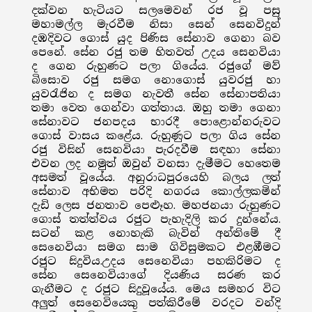
දක්වන හැටියට සලමෙවන් රජ වූ පසු
මහාමල්ල මැරවීම නිසා සෙන් සෙනවිදුන්
දඹදිවට ගොස් යුද පිණිස සේනාව ගෙනා බව
පෙනේ. සේන රජු තම හිතවත් උදය සෙනවියා
ද ගෙන රුහුණට පලා ගියේය. රජුගේ මව්
බිසොව රජු සමග නොගොස් යුවරජු හා
යුවරැජින ද සමග නැවතී සේන සේනාපතියා
තමා වෙත ගෙන්වා ගත්තාය. ඔහු තමා ගෙනා
සේනාවට ජනපදය භාරදී පොළොන්නරුවට
ගොස් වාසය කළේය. රුහුණුට පලා ගිය සේන
රජු විසින් සෙනවියා පැරදවීම සඳහා සේනා
එවන ලද නමුත් ඔවුන් වනසා දැමීමට හෙතෙම
අසමත් වූයේය. අනුරාධපුරයෙහි බලය ලත්
සේනාව අභිමත පරිදි නගරය කොල්ලකමින්
දැඩි ලෙස ජනතාව පෙළූහ. මහජනයා රුහුණට
ගොස් තත්ත්වය රජුට පැහැදිලි කර දුන්නේය.
සටන් කළ නොහැකි බැවින් අන්තිමේ දී
සෙනෙවියා සමග සාම ගිවිසුමකට එළඹීමට
රජුට සිදුවිය.උදය සෙනෙවියා පහකිරිමට ද
සේන සෙනෙවියාගේ දියණිය සරණ කර
ගැනීමට ද රජුට සිදුවූයේය. මෙය සමහර විට
අලුත් සෙනෙවියෙකු පත්කිරීමේ වරදට වන්දි