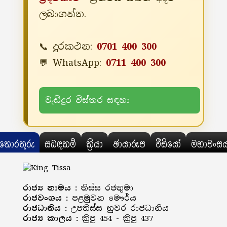
ලබාගන්න.
📞 දුරකථන:
0701 400 300
💬 WhatsApp:
0711 400 300
වැඩිදුර විස්තර සඳහා
තොරතුරු
සබඳකම්
ක්‍රියා
ඡායාරූප
වීඩියෝ
මහාවංස
රාජ්‍ය නාමය :
තිස්ස රජතුමා
රාජවංශය :
පළමුවන මෞර්ය
රාජධානිය :
උපතිස්ස නුවර රාජධානිය
රාජ්‍ය කාලය :
ක්‍රිපූ 454 - ක්‍රිපූ 437