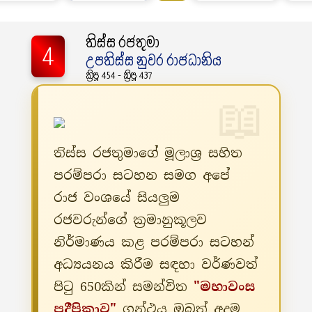
තිස්ස රජතුමා
4
උපතිස්ස නුවර රාජධානිය
ක්‍රිපූ 454 - ක්‍රිපූ 437
තිස්ස රජතුමාගේ මූලාශ්‍ර සහිත
පරම්පරා සටහන සමග අපේ
රාජ වංශයේ සියලුම
රජවරුන්ගේ ක්‍රමානුකූලව
නිර්මාණය කළ පරම්පරා සටහන්
අධ්‍යයනය කිරීම සඳහා වර්ණවත්
පිටු 650කින් සමන්විත
"මහාවංස
ප්‍රදීපිකාව"
ග්‍රන්ථය ඔබත් අදම