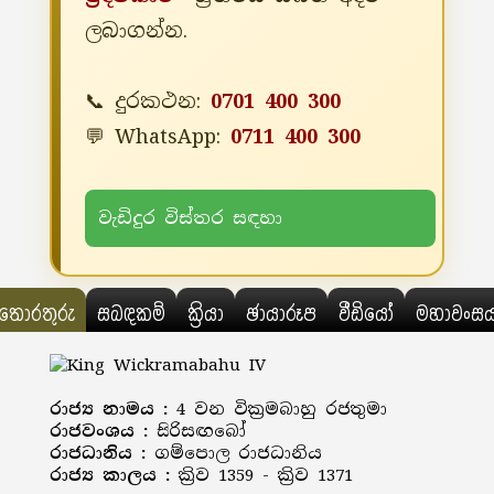
ලබාගන්න.
📞 දුරකථන:
0701 400 300
💬 WhatsApp:
0711 400 300
වැඩිදුර විස්තර සඳහා
තොරතුරු
සබඳකම්
ක්‍රියා
ඡායාරූප
වීඩියෝ
මහාවංස
රාජ්‍ය නාමය :
4 වන වික්‍රමබාහු රජතුමා
රාජවංශය :
සිරිසඟබෝ
රාජධානිය :
ගම්පොල රාජධානිය
රාජ්‍ය කාලය :
ක්‍රිව 1359 - ක්‍රිව 1371