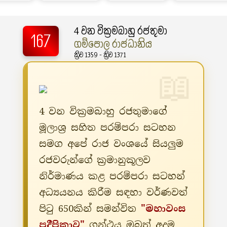
4 වන වික්‍රමබාහු රජතුමා
167
ගම්පොල රාජධානිය
ක්‍රිව 1359 - ක්‍රිව 1371
4 වන වික්‍රමබාහු රජතුමාගේ
මූලාශ්‍ර සහිත පරම්පරා සටහන
සමග අපේ රාජ වංශයේ සියලුම
රජවරුන්ගේ ක්‍රමානුකූලව
නිර්මාණය කළ පරම්පරා සටහන්
අධ්‍යයනය කිරීම සඳහා වර්ණවත්
පිටු 650කින් සමන්විත
"මහාවංස
ප්‍රදීපිකාව"
ග්‍රන්ථය ඔබත් අදම