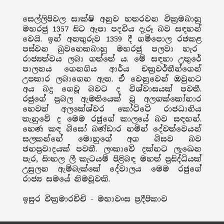
සෙල්ලිපිවල සාක්ෂි අනුව හතරවන වික්‍රමබාහු
මහරජු 1357 සිට ඈපා පදවිය දැරූ බව සඳහන්
වෙයි. ඉන් අනතුරුව 1359 දී ගම්පොල රජකළ
පස්වන බුවනෙකබාහු මහරජු පලවා හැර
රාජ්‍යත්වය ලබා ගත්තේ ය. මේ සඳහා උතුරේ
පාලනය ගෙනගිය ආර්ය චක්‍රවර්තීන්ගෙන්
උපකාර ලබාගෙන ඇත. ඒ වෙනුවෙන් ඔවුනට
අය බදු ගෙවූ බවට ද විශ්වාසයක් පවතී.
රජුගේ ප්‍රබල ඇමතියෙක් වූ අලගක්කෝනාර
හෙවත් අලකේශ්වර කෝට්ටේ රාජධානිය
තැනුවේ ද මෙම රජුගේ කාලයේ බව සඳහන්.
හෙණ කඳ බිසෝ බණ්ඩාර නමින් දේවත්වෙයන්
සලකන්නේ මොහුගේ අග බිසව බව
ජනප්‍රවාදයක් පවතී. ලංකාවේ දක්නට ලැඛෙන
පැර‚ සිංහල ලී කැටයම් පිළිබඳ මහත් ප්‍රසිද්ධියක්
උසුලන ඇම්බැක්කේ දේවාලය මෙම රජුගේ
රාජ්‍ය සමයේ නිමවූවකි.
ඉසුර වික්‍රමාරච්චි - මහාවංස ප්‍රදීපිකාව