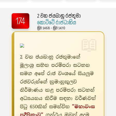
2 වන ජයබාහු රජතුමා
174
කොට්ටේ රාජධානිය
ක්‍රිව 1468 - ක්‍රිව 1470
2 වන ජයබාහු රජතුමාගේ
මූලාශ්‍ර සහිත පරම්පරා සටහන
සමග අපේ රාජ වංශයේ සියලුම
රජවරුන්ගේ ක්‍රමානුකූලව
නිර්මාණය කළ පරම්පරා සටහන්
අධ්‍යයනය කිරීම සඳහා වර්ණවත්
පිටු 650කින් සමන්විත
"මහාවංස
ප්‍රදීපිකාව"
ග්‍රන්ථය ඔබත් අදම