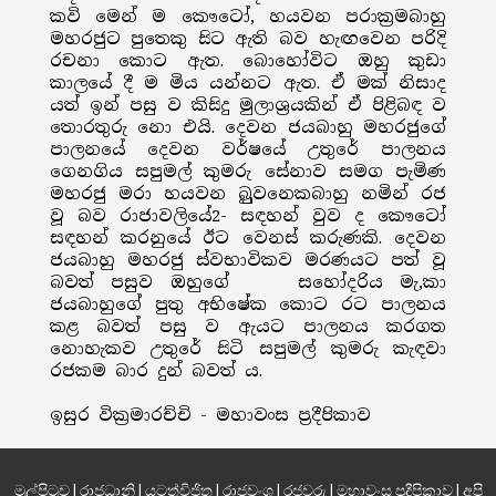
කවි මෙන් ම කෞටෝ, හයවන පරාක්‍රමබාහු
මහරජුට පුතෙකු සිට ඇති බව හැඟවෙන පරිදි
රචනා කොට ඇත. බොහෝවිට ඔහු කුඩා
කාලයේ දී ම මිය යන්නට ඇත. ඒ මක් නිසාද
යත් ඉන් පසු ව කිසිදු මුලාශ්‍රයකින් ඒ පිළිබඳ ව
තොරතුරු නො එයි. දෙවන ජයබාහු මහරජුගේ
පාලනයේ දෙවන වර්ෂයේ උතුරේ පාලනය
ගෙනගිය සපුමල් කුමරු සේනාව සමග පැමිණ
මහරජු මරා හයවන බුුවනෙකබාහු නමින් රජ
වූ බව රාජාවලියේ2- සඳහන් වුව ද කෞටෝ
සඳහන් කරනුයේ ඊට වෙනස් කරුණකි. දෙවන
ජයබාහු මහරජු ස්වභාවිකව මරණයට පත් වූ
බවත් පසුව ඔහුගේ සහෝදරිය මැ‚කා
ජයබාහුගේ පුතු අභිෂේක කොට රට පාලනය
කළ බවත් පසු ව ඇයට පාලනය කරගත
නොහැකව උතුරේ සිටි සපුමල් කුමරු කැඳවා
රජකම බාර දුන් බවත් ය.
ඉසුර වික්‍රමාරච්චි - මහාවංස ප්‍රදීපිකාව
මුල්පිටුව
|
රාජධානි
|
යටත්විජිත
|
රාජවංශ
|
රජවරු
|
මහාවංස ප්‍රදීපිකාව
|
අපි