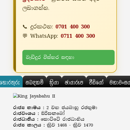
ලබාගන්න.
📞 දුරකථන:
0701 400 300
💬 WhatsApp:
0711 400 300
වැඩිදුර විස්තර සඳහා
තොරතුරු
සබඳකම්
ක්‍රියා
ඡායාරූප
වීඩියෝ
මහාවංස
රාජ්‍ය නාමය :
2 වන ජයබාහු රජතුමා
රාජවංශය :
සිරිසඟබෝ
රාජධානිය :
කොට්ටේ රාජධානිය
රාජ්‍ය කාලය :
ක්‍රිව 1468 - ක්‍රිව 1470