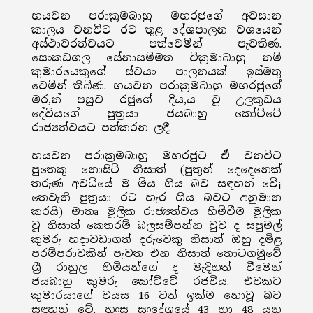
හයවන පරාක්‍රමබාහු මහරජුගේ අවසාන
කාලය වනවිට රට තුළ දේශපාලන වශයෙන්
අස්ථාවරත්වයට පත්වෙමින් පැවතිණ.
සෙංකඩගල සේනාසම්මත වික්‍රමාබාහු නම්
කුමාරයෙකුගේ ස්වයං පාලනයක් ඉස්මතු
වෙමින් තිබිණ. හයවන පරාක්‍රමබාහු මහරජුගේ
මර‚න් පසුව රජුගේ දිය‚ය වූ උලකුඩය
දේවියගේ පුත්‍රයා ජයබාහු කෝට්ටේ
රාජ්‍යත්වයට පත්කරන ලදී.
හයවන පරාක්‍රමබාහු මහරජුට ඒ වනවිට
පුතෙකු නොසිටි නිසාත් (පුතුන් දෙදෙනෙක්
තරුණ අවධියේ ම මිය ගිය බව සඳහන් වේ¡
තෙවැනි පුත්‍රයා රට හැර ගිය බවට අනුමාන
කරයි) මාතෘ මූලික රාජ්‍යත්වය හිමිවීම මූලික
වූ නිසාත් කෙතරම් බලසම්පන්න වුව ද සපුමල්
කුමරු හදාවඩාගත් දරුවෙකු නිසාත් ඔහු දමිළ
පරම්පරාවකින් පැවත එන නිසාත් තොටගමුවේ
ශ්‍රී රාහුල හිමියන්ගේ ද මැදිහත් වීමෙන්
ජයබාහු කුමරු කෝට්ටේ රජවිය. එවකට
කුමාරයාගේ වයස 16 වත් ඉක්ම නොවූ බව
සඳහන් වේ. හංස සංදේශයේ 43 හා 48 යන