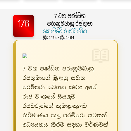
7 වන පණ්ඩිත
176
පරාක්‍රමබාහු රජතුමා
කොට්ටේ රාජධානිය
ක්‍රිව 1478 - ක්‍රිව 1484
7 වන පණ්ඩිත පරාක්‍රමබාහු
රජතුමාගේ මූලාශ්‍ර සහිත
පරම්පරා සටහන සමග අපේ
රාජ වංශයේ සියලුම
රජවරුන්ගේ ක්‍රමානුකූලව
නිර්මාණය කළ පරම්පරා සටහන්
අධ්‍යයනය කිරීම සඳහා වර්ණවත්