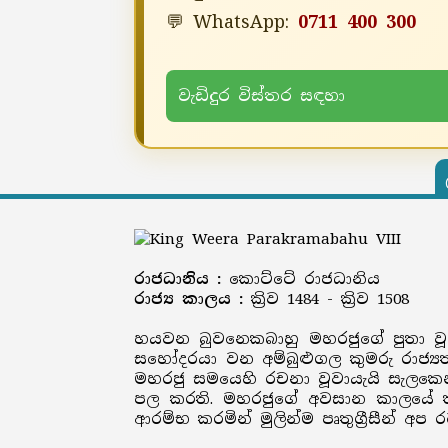
💬 WhatsApp:
0711 400 300
වැඩිදුර විස්තර සඳහා
රාජධානිය :
කොට්ටේ රාජධානිය
රාජ්‍ය කාලය :
ක්‍රිව 1484 - ක්‍රිව 1508
හයවන බුවනෙකබාහු මහරජුගේ පුතා වූ
සහෝදරයා වන අම්බුළුගල කුමරු රාජ්‍ය
මහරජු සමයෙහි රචනා වූවායැයි සැලක
පල කරති. මහරජුගේ අවසාන කාලයේ තම 
ආරම්භ කරමින් මුලින්ම පෘතුග්‍රීසීන් 