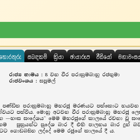
තොරතුරු
සබඳකම්
ක්‍රියා
ඡායාරූප
වීඩියෝ
මහාවංස
රාජ්‍ය නාමය :
8 වන වීර පරාක්‍රමබාහු රජතුමා
රාජවංශය :
සපුමල්
 පණ්ඩිත පරාක්‍රමබාහු මහරජු මරණයට පත්කොට හයවන බ
ත්වයට පත්විය. මොහු අටවන වීර පරාක්‍රමබාහු මහරජු ලෙ
ෙන —හංස සංදේශය˜ මෙම මහරජුගේ කාලයේ රචනා වූ සංදේ
පුත්‍රයන්ට ප්‍රදේශ බාර දී එහි පාලනය බාර දුන් බව 
අප රටට ගොඩබසින ලද්දේ මෙම රජුගේ කාලයේ දී ය.