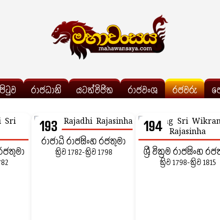
්පිටුව
රාජධානි
යටත්විජිත
රාජවංශ
රජවරු
ප
193
194
රාජාධි රාජසිංහ රජතුමා
හ රජතුමා
ශ්‍රී වික්‍රම රාජසිංහ රජ
ක්‍රිව 1782-ක්‍රිව 1798
1782
ක්‍රිව 1798-ක්‍රිව 1815