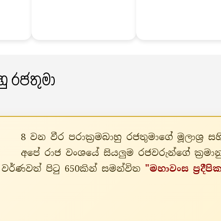
ාහු රජතුමා
8 වන වීර පරාක්‍රමබාහු රජතුමාගේ මූලාශ්‍
අපේ රාජ වංශයේ සියලුම රජවරුන්ගේ ක්‍රමා
වර්ණවත් පිටු 650කින් සමන්විත
"මහාවංස ප්‍රදීපි