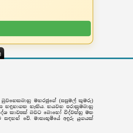
ය
ුවනෙකබාහු මහරජුගේ (සපුමල් කුමරු)
ස හඳුනාගත හැකිය. හයවන පරාක්‍රමබාහු
ශ කාව්‍යක් බවට බොහෝ විද්වත්හු මත
සඳහන් වේ. මාතෘභූමියේ අඳුරු යුගයක්