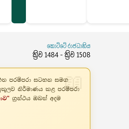
කොට්ටේ රාජධානිය
ක්‍රිව 1484 - ක්‍රිව 1508
ර සහිත පරම්පරා සටහන සමග
නුකූලව නිර්මාණය කළ පරම්පරා
කාව"
ග්‍රන්ථය ඔබත් අදම