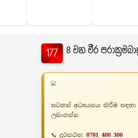
8 වන වීර පරාක්‍රමබ
177
සටහන් අධ්‍යයනය කිරීම සඳහා 
ලබාගන්න.
📞 දුරකථන:
0701 400 300