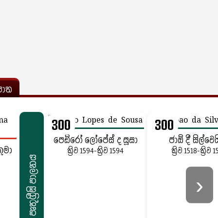
ොත
300
300
පෙඩ්රෝ ලෝපේස් ද සූසා
ජාඕ දී සිල්වෙය
තුමා
ක්‍රිව 1594-ක්‍රිව 1594
ක්‍රිව 1518-ක්‍රිව 
පෘතුග්‍රීසි පාලනය
›