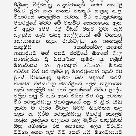
පිලිබඳ විද්වත්හු හඳුන්වාදෙති. මෙම මහරජු
පිහිට වූවා යැයි මෑතක් වනතුරු සැලකූ කැළ‚
විහාරයේ සෙල්ලිපිය අටවන වීර පරාක්‍රමබාහු
මහරජුගේ බවට මේ වනවිට සොයාගෙන ඇත.
ඒ අනුව මෙම රජු විසින් පිහිට වූවා යැයි
සැලකිය හැකි කිසිදු සෙල්ලිපියක් මේ වනතුරු
සොයාගෙන නැත. රාජාවලිය හා අනෙකුත්
පෘතුග්‍රීසි පොත්පත්වල සඳහන්
ආකාරයට මින් පසුව රජවූයේ ඔහුගේ බාල
සහෝදරයා වූ විජයබාහු කුමරු ය. නමුත්
මහාවංසය හා අනෙකුත් බොහෝ මූලාශ්‍ර
අටවන වීර පරාක්‍රමබාහු මහරජුගෙන් පසුව රජ
වූයේ විජයබාහු කුමරු බව සඳහන් කරයි.
හයවන විජයබාහු මහරජුගේ ලෙස හඳුනාගත
හැකි සෙල්ලිපි බොහෝ ප්‍රමාණයක් විවිධ ප්‍රදේශ
වලින් හමු වී ඇති අතර එයින් එම රජු, අටවන
වීර පරාක්‍රමබාහු මහරජුගෙන් පසු ව ක්‍රි.ව. 1521
දක්වා ම රාජ්‍ය විචාළ බවට නිගමනය කළ
හැකි ය. ධර්ම පරාක්‍රමබාහු මහරජු කොළඹ
ආශ්‍රිත ප්‍රදේශය පාලනය කල බැවින් පෘතුග්‍රීසීන්
ඔහු අභිෂේක රජ කෙනෙකු ලෙස වරදවා
වටහා ගෙන ඇති බව පෙනී යයි. මහාවංසයට