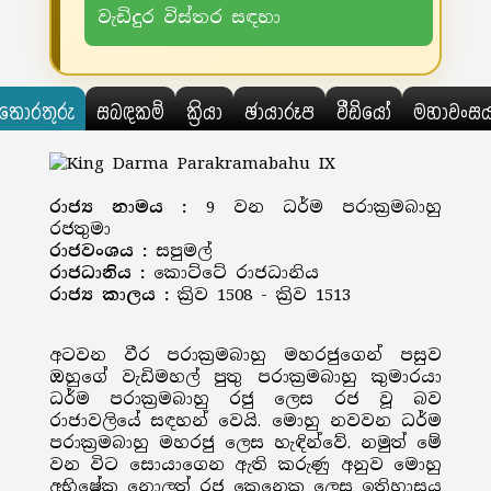
වැඩිදුර විස්තර සඳහා
තොරතුරු
සබඳකම්
ක්‍රියා
ඡායාරූප
වීඩියෝ
මහාවංස
රාජ්‍ය නාමය :
9 වන ධර්ම පරාක්‍රමබාහු
රජතුමා
රාජවංශය :
සපුමල්
රාජධානිය :
කොට්ටේ රාජධානිය
රාජ්‍ය කාලය :
ක්‍රිව 1508 - ක්‍රිව 1513
අටවන වීර පරාක්‍රමබාහු මහරජුගෙන් පසුව
ඔහුගේ වැඩිමහල් පුතු පරාක්‍රමබාහු කුමාරයා
ධර්ම පරාක්‍රමබාහු රජු ලෙස රජ වූ බව
රාජාවලියේ සඳහන් වෙයි. මොහු නවවන ධර්ම
පරාක්‍රමබාහු මහරජු ලෙස හැඳින්වේ. නමුත් මේ
වන විට සොයාගෙන ඇති කරුණු අනුව මොහු
අභිෂේක නොලත් රජ කෙනෙකු ලෙස ඉතිහාසය