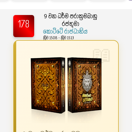
9 වන ධර්ම පරාක්‍රමබාහු
178
රජතුමා
කොට්ටේ රාජධානිය
ක්‍රිව 1508 - ක්‍රිව 1513