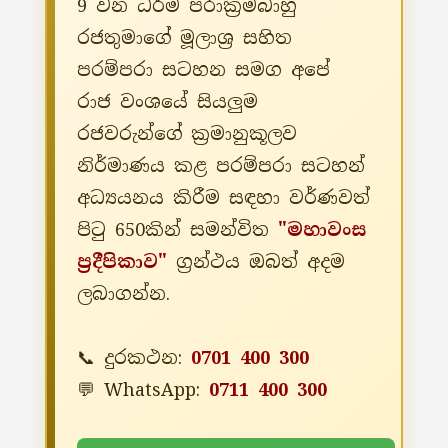
9 වන ධර්ම පරාක්‍රමබාහු
රජතුමාගේ මූලාශ්‍ර සහිත
පරම්පරා සටහන සමග අපේ
රාජ වංශයේ සියලුම
රජවරුන්ගේ ක්‍රමානුකූලව
නිර්මාණය කළ පරම්පරා සටහන්
අධ්‍යයනය කිරීම සඳහා වර්ණවත්
පිටු 650කින් සමන්විත
"මහාවංස
ප්‍රදීපිකාව"
ග්‍රන්ථය ඔබත් අදම
ලබාගන්න.
📞 දුරකථන:
0701 400 300
💬 WhatsApp:
0711 400 300