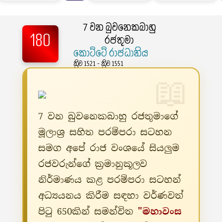
7 වන බුවනෙකබාහු
180
රජතුමා
කොට්ටේ රාජධානිය
ක්‍රිව 1521 - ක්‍රිව 1551
7 වන බුවනෙකබාහු රජතුමාගේ
මූලාශ්‍ර සහිත පරම්පරා සටහන
සමග අපේ රාජ වංශයේ සියලුම
රජවරුන්ගේ ක්‍රමානුකූලව
නිර්මාණය කළ පරම්පරා සටහන්
අධ්‍යයනය කිරීම සඳහා වර්ණවත්
පිටු 650කින් සමන්විත
"මහාවංස