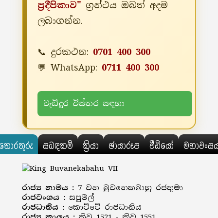
ප්‍රදීපිකාව"
ග්‍රන්ථය ඔබත් අදම
ලබාගන්න.
📞 දුරකථන:
0701 400 300
💬 WhatsApp:
0711 400 300
වැඩිදුර විස්තර සඳහා
තොරතුරු
සබඳකම්
ක්‍රියා
ඡායාරූප
වීඩියෝ
මහාවංස
රාජ්‍ය නාමය :
7 වන බුවනෙකබාහු රජතුමා
රාජවංශය :
සපුමල්
රාජධානිය :
කොට්ටේ රාජධානිය
රාජ්‍ය කාලය :
ක්‍රිව 1521 - ක්‍රිව 1551