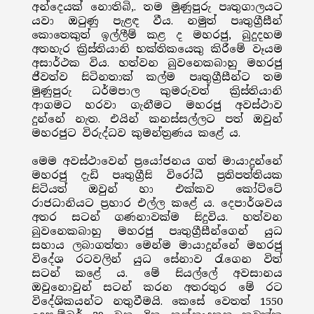
අන්දෙයක් නොතිබි‚. තම මුණුපුරු පෘතුගාලයට
යවා ඔටුණු පැළඳ වීය. නමුත් පෘතුග්‍රීසීන්
කොතෙකුත් ඉල්ලීම් කළ ද මහරජු, බුදුදහම
අතහැර ක්‍රිස්තියානි භක්තිකයෙකු කිරීමේ වෑයම
අසාර්ථක විය. හත්වන බුවනෙකබාහු මහරජු
ජීවත්ව සිටිනතාක් කල්ම පෘතුග්‍රීසීන්ට තම
මුණුපුරු ධර්මපාල කුමරුවත් ක්‍රිස්තියානි
ආගමට හරවා ගැනීමට මහරජු අවස්ථාව
දුන්නේ නැත. එයින් කනස්සල්ලට පත් ඔවුන්
මහරජුට විරුද්ධව කුමන්ත්‍රණය කළේ ය.
මෙම අවස්ථාවෙන් ප්‍රයෝජනය ගත් මායාදුන්නේ
මහරජු දැඩි පෘතුග්‍රීසි විරෝධී ප්‍රතිපත්තියක
සිටියත් ඔවුන් හා එක්කව කෝට්ටේ
රාජධානියට ප්‍රහාර එල්ල කළේ ය. දෙපාර්ශවය
අතර සටන් ගණනාවක්ම සිදුවිය. හත්වන
බුවනෙකබාහු මහරජු පෘතුග්‍රීසීන්ගෙන් යුධ
සහාය ලබාගත්තා මෙන්ම මායාදුන්නේ මහරජු
විදේශ රටවලින් යුධ සේනාව රැගෙන විත්
සටන් කළේ ය. මේ සියල්ලේ අවසානය
ඔවුනොවුන් සටන් කරන අතරතුර මේ රට
විදේශිකයන්ට නතුවීමයි. කෙසේ වෙතත් 1550