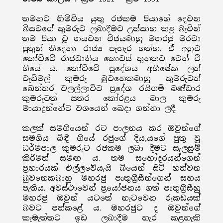
තමනට හිමිවිය යුතු රජකම පියාගේ දෙවන
බිසවගේ කුමරුට ලබාදීමට උත්සාහ කළ බැවින්
තම පියා වූ හයවන විජයබාහු මහරජු මරවා
පුතුන් තිදෙනා රාජ්‍ය පැහැර ගත්හ. ඒ අනුව
කෝට්ටේ රාජධානිය කොටස් තුනකට වෙන් වී
ගියේ ය. කෝට්ටේ ප්‍රදේශය අභිෂේක ලත්
වැඩිමල් කුමරු බුවනෙකබාහු කුමරුටත්
ඛෙන්තර වලල්ලාවිට ප්‍රදේශ රයිගම් බණ්ඩාර
කුමරුටත් සතර කෝරළය බාල කුමරු
මායාදුන්නේට වශයෙන් ඛෙදා ගන්නා ලදී.
කලක් සමගියෙන් රට පාලනය කර ඔවුන්ගේ
සමගිය බිඳී ගියේ රජුගේ දිය‚යගේ පුතු වූ
ධර්මපාල කුමරුට රජකම ලබා දීමට සැලසුම්
කිරීමත් සමඟ ය. තම සහෝදරයන්ගෙන්
ප්‍රහාරයක් එල්ලවේයැයි බියෙන් සිටි හත්වන
බුවනෙකබාහු මහරජු පෘතුග්‍රීසීන්ගෙන් සහය
පැතීය. අවස්ථාවෙන් ප්‍රයෝජනය ගත් පෘතුග්‍රීසීහු
මහරජු ඔවුන් යටතේ නැටවෙන රූකඩයක්
බවට පත්කළේ ය. මහරජුට ද ඔවුන්ගේ
කැමැත්තට ඉඩ ලබාදීම හැර කළහැකි