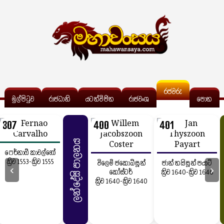
රජවරු
මුල්පිටුව
රාජධානි
යටත්විජිත
රාජවංශ
පොත
307
400
401
ලන්දේසි පාලනය
ෆෙර්නාඕ කාවල්හෝ
ක්‍රිව 1553-ක්‍රිව 1555
විලෙම් ජකොබ්සූන්
ජාන් තයිසූන් පයාට්
‹
›
කෝස්ටර්
ක්‍රිව 1640-ක්‍රිව 1646
ක්‍රිව 1640-ක්‍රිව 1640