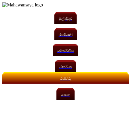
මුල්පිටුව
රාජධානි
යටත්විජිත
රාජවංශ
රජවරු
පොත