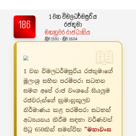
1 වන විමලධර්මසුරිය
186
රජතුමා
මහනුවර රාජධානිය
ක්‍රිව 1591 - ක්‍රිව 1604
1 වන විමලධර්මසුරිය රජතුමාගේ
මූලාශ්‍ර සහිත පරම්පරා සටහන
සමග අපේ රාජ වංශයේ සියලුම
රජවරුන්ගේ ක්‍රමානුකූලව
නිර්මාණය කළ පරම්පරා සටහන්
අධ්‍යයනය කිරීම සඳහා වර්ණවත්
පිටු 650කින් සමන්විත
"මහාවංස