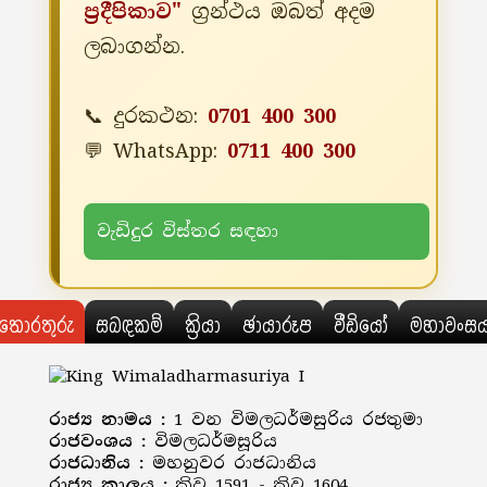
ප්‍රදීපිකාව"
ග්‍රන්ථය ඔබත් අදම
ලබාගන්න.
📞 දුරකථන:
0701 400 300
💬 WhatsApp:
0711 400 300
වැඩිදුර විස්තර සඳහා
තොරතුරු
සබඳකම්
ක්‍රියා
ඡායාරූප
වීඩියෝ
මහාවංස
රාජ්‍ය නාමය :
1 වන විමලධර්මසුරිය රජතුමා
රාජවංශය :
විමලධර්මසූරිය
රාජධානිය :
මහනුවර රාජධානිය
රාජ්‍ය කාලය :
ක්‍රිව 1591 - ක්‍රිව 1604