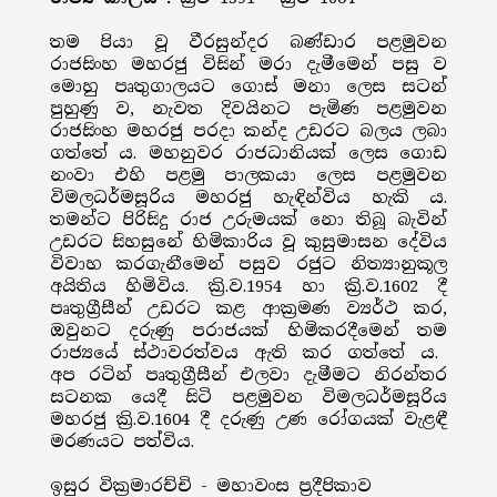
තම පියා වූ වීරසුන්දර බණ්ඩාර පළමුවන
රාජසිංහ මහරජු විසින් මරා දැමීමෙන් පසු ව
මොහු පෘතුගාලයට ගොස් මනා ලෙස සටන්
පුහුණු ව, නැවත දිවයිනට පැමිණ පළමුවන
රාජසිංහ මහරජු පරදා කන්ද උඩරට බලය ලබා
ගත්තේ ය. මහනුවර රාජධානියක් ලෙස ගොඩ
නංවා එහි පළමු පාලකයා ලෙස පළමුවන
විමලධර්මසූරිය මහරජු හැඳින්විය හැකි ය.
තමන්ට පිරිසිදු රාජ උරුමයක් නො තිබූ බැවින්
උඩරට සිහසුනේ හිමිකාරිය වූ කුසුමාසන දේවිය
විවාහ කරගැනීමෙන් පසුව රජුට නිත්‍යානුකූල
අයිතිය හිමිවිය. ක්‍රි.ව.1954 හා ක්‍රි.ව.1602 දී
පෘතුග්‍රීසීන් උඩරට කළ ආක්‍රමණ ව්‍යර්ථ කර,
ඔවුනට දරුණු පරාජයක් හිමිකරදීමෙන් තම
රාජ්‍යයේ ස්ථාවරත්වය ඇති කර ගත්තේ ය.
අප රටින් පෘතුග්‍රීසීන් එලවා දැමීමට නිරන්තර
සටනක යෙදී සිටි පළමුවන විමලධර්මසූරිය
මහරජු ක්‍රි.ව.1604 දී දරුණු උණ රෝගයක් වැළඳී
මරණයට පත්විය.
ඉසුර වික්‍රමාරච්චි - මහාවංස ප්‍රදීපිකාව