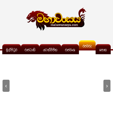
රජවරු
මුල්පිටුව
රාජධානි
යටත්විජිත
රාජවංශ
පොත
‹
›