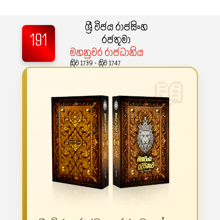
ශ්‍රී විජය රාජසිංහ
191
රජතුමා
මහනුවර රාජධානිය
ක්‍රිව 1739 - ක්‍රිව 1747