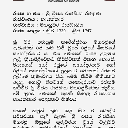
රාජ්‍ය නාමය :
ශ්‍රී විජය රාජසිංහ රජතුමා
රාජවංශය :
නායක්කාර
රාජධානිය :
මහනුවර රාජධානිය
රාජ්‍ය කාලය :
ක්‍රිව 1739 - ක්‍රිව 1747
ශ්‍රී වීර පරාක්‍රම නරේන්ද්‍රසිංහ මහරජුගේ
ඇවෑමෙන් රජ කම හිමි වූයේ රජුගේ බිසවගේ
සහෝදරයාට ය. එය මෙතෙක් රාජ්‍ය උරුමය
ලැබූ ක්‍රියාපිළිවෙතට කිසිවිටකත් එකඟ නොවේ.
පියාගෙන් හෝ රජුගේ සහෝදරයාට හෝ
රජුගේ සහෝදරියගේ පුත්‍රයාට මෙතෙක් රජකම
ලැබීමේ ක්‍රමවේදය විය. මෙම කිසිම නීතියකට
අදාළ නොවූ බිසවගේ සහෝදරයාට රජකම
හිමිවීම ශ්‍රී විජය රාජසිංහ මහරජුවීමෙන් සිදුවිය.
මේ අනුව මෙතෙක් පැවති සිංහල රාජවංශය
නායක්කාර පෙළපතට හිමිවිය.
කෙසේ නමුත් කුඩා කළ සිට ම බෞද්ධ
පරිසරයක හැදී වැදුණු ශ්‍රී විජය රාජසිංහ
මහරජු, ඔහුගේ ගුරුවරයා වුයේ වැලිවිට
සරණංකර සාමණේරයන් වහන්සේ ය. උන්