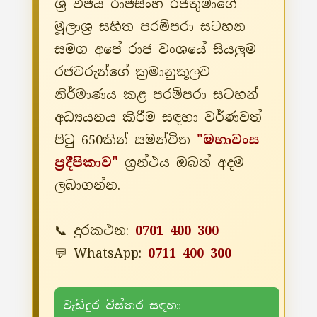
ශ්‍රී විජය රාජසිංහ රජතුමාගේ
මූලාශ්‍ර සහිත පරම්පරා සටහන
සමග අපේ රාජ වංශයේ සියලුම
රජවරුන්ගේ ක්‍රමානුකූලව
නිර්මාණය කළ පරම්පරා සටහන්
අධ්‍යයනය කිරීම සඳහා වර්ණවත්
පිටු 650කින් සමන්විත
"මහාවංස
ප්‍රදීපිකාව"
ග්‍රන්ථය ඔබත් අදම
ලබාගන්න.
📞 දුරකථන:
0701 400 300
💬 WhatsApp:
0711 400 300
වැඩිදුර විස්තර සඳහා