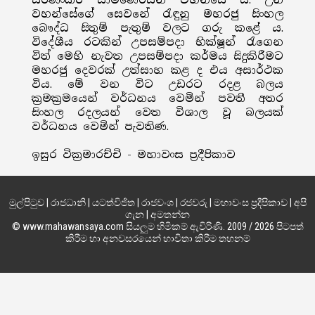
වහන්සේගේ සෙවනේ රැඳුනු මහරජු සිංහල
බෞද්ධ සිතුම් පැතුම් වලට ගරු කළේ ය.
විදේශීය රටකින් උපසම්පදා භික්ෂූන් රැගෙන
විත් මෙහි නැවත උපසම්පදා කර්මය සිදුකිරීමට
මහරජු දෙවරක් උත්සාහ කළ ද එය අසාර්ථක
විය. මේ වන විට උඩරට රදළ බලය
ක්‍රමක්‍රමයෙන් වර්ධනය වෙමින් පවතී අතර
සිංහල රදලයන් වෙත විශාල වූ බලයක්
වර්ධනය වෙමින් පැවතිණ.
ඉසුර වික්‍රමාරච්චි - මහාවංස ප්‍රදීපිකාව
මුල්පිටුව
|
රාජධානි
|
යටත්විජිත
|
රාජවංශ
|
රජවරු
|
මහාවංස ප්‍රදීපිකාව
|
අපි
ගැන
|
අමතන්න
© www.mahawansaya.com සියලුම හිමිකම් ඇවිරිණි. 2009 / 2026 පිටපත්
කිරීම හා අනවසරයෙන් භාවිතා කිරීම තහනම්