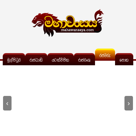
රජවරු
මුල්පිටුව
රාජධානි
යටත්විජිත
රාජවංශ
පොත
‹
›