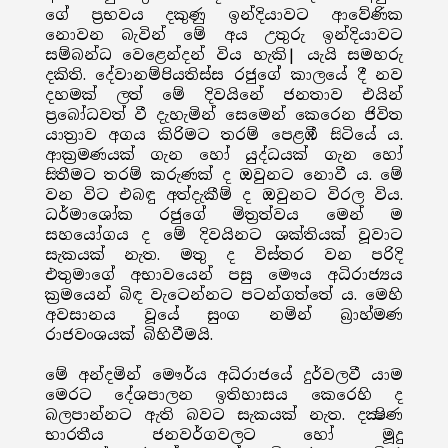
ගේ ප්‍රභවය දකුණු ඉන්දියාවට ආවේණික
නොවන බැවින් මේ අය උතුරු ඉන්දියාවට
සම්බන්ධ වෙළෙන්දන් විය හැකි| යැයි සමහරු
දකිති. දේවානම්පියතිස්ස රජුගේ කාලයේ දී නව
දහමක් ලත් මේ දිවයිනේ ජනතාව එයින්
ප්‍රබෝධවත් වී දැහැමින් සෙමෙන් කෙරෙන ජිවිත
යාත්‍රාව අගය කිරිමට තරම් පෙළඹී සිටියේ ය.
ආක්‍රමණයක් ගැන හෝ යුද්ධයක් ගැන හෝ
සිතීමට තරම් කරුණක් ද ඔවුනට නොවී ය. මේ
වන විට එබඳු අත්දැකීම් ද ඔවුනට විරල විය.
ධර්මාශෝක රජුගේ මිත්‍රත්වය මෙන් ම
සහයෝගය ද මේ දිවයිනට ශක්තියක් වූවාට
සැකයක් නැත. මතු ද විස්තර වන පරිදි
එතුමාගේ අභාවයෙන් පසු මෞය අධිරාජ්‍යය
ක්‍රමයෙන් බිඳ වැටෙන්නට පටන්ගත්තේ ය. මෙහි
අවසානය වූයේ සුංග නමින් බ්‍රාහ්මණ
රාජවංශයක් බිහිවීමයි.
මේ අන්දමින් මෞර්ය අධිරාජයේ දුර්වලවී යාම
මෙරට දේශපාලන ඉතිහාසය කෙරෙහි ද
බලපාන්නට ඇති බවට සැකයක් නැත. දක්‍ෂිණ
භාරතීය ජනවර්ගවලට හෝ මූදු