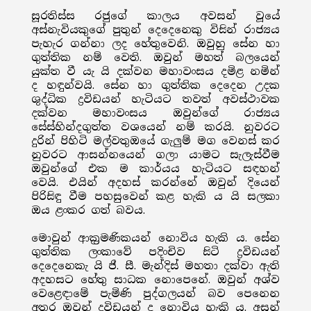
සූරතිස්ස රජුගේ කාලය අවසන් වූයේ
අස්නැවියකුගේ පුතුන් දෙදෙනෙකු විසින් රාජ්‍යය
පැහැර ගන්නා ලද හේතුවෙනි. ඔවුහු සේන හා
ගුත්තික නම් වෙති. ඔවුන් මහත් බලයෙන්
යුක්ත වී යැ යි දක්වන මහාවංසය දමිළ නමින්
ද හඳුන්වයි. සේන හා ගුත්තික දෙදෙන උදක
ශුද්ධික ද්‍රවිඩයන් හැටියට තවත් අවස්ථාවක
දක්වන මහාවංසය ඔවුන්ගේ රාජ්‍යය
සේස්හින්දගුත්ත වශයෙන් නම් කරයි. නුවරට
දුරින් පිහිටි මල්වතුඔයේ ගැලුම් මග වෙනස් කර
නුවරට ආසන්නයෙන් ගලා යාමට සැලැස්වීම
ඔවුන්ගේ එක ම කාර්යය හැටියට සඳහන්
වෙයි. එයින් අදහස් කරන්නේ ඔවුන් දියෙන්
පිරිසිඳු වීම පහසුවෙන් කළ හැකි ය යි සලකා
ඔය ළංකර ගත් බවය.
මොවුන් ආක්‍ර‍්‍රමණිකයන් නොවිය හැකි ය. සේන
ගුත්තික ලංකාවේ පදිංචිව සිටි ද්‍රවිඩයන්
දෙදෙනෙකැ යි ජී. සී. මැන්දිස් මහතා දක්වා ඇති
අදහසට හේතු සාධක නොපෙනේ. ඔවුන් අශ්ව
වෙළෙඳාමේ පැමිණි පුද්ගලයන් බව පෙනෙන
අතර ඔවුන් ද්‍රවිඩයන් ද නොවිය හැකි ය. අසුන්