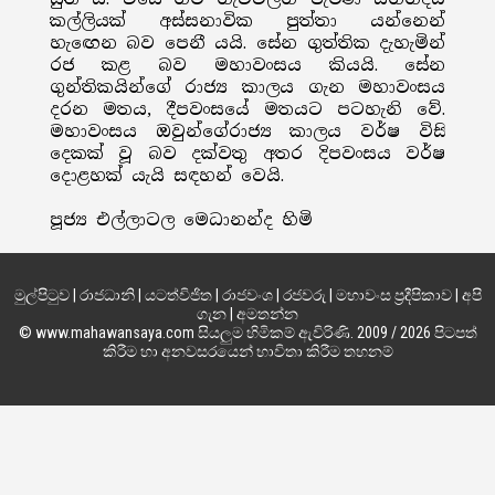
කල්ලියක් අස්සනාවික පුත්තා යන්නෙන්
හැඟෙන බව පෙනී යයි. සේන ගුත්තික දැහැමින්
රජ කළ බව මහාවංසය කියයි. සේන
ගුන්තිකයින්ගේ රාජ්‍ය කාලය ගැන මහාවංසය
දරන මතය, දීපවංසයේ මතයට පටහැනි වේ.
මහාවංසය ඔවුන්ගේරාජ්‍ය කාලය වර්ෂ විසි
දෙකක් වූ බව දක්වතු අතර දිපවංසය වර්ෂ
දොළහක් යැයි සඳහන් වෙයි.
පූජ්‍ය එල්ලාටල මෙධානන්ද හිමි
මුල්පිටුව
|
රාජධානි
|
යටත්විජිත
|
රාජවංශ
|
රජවරු
|
මහාවංස ප්‍රදීපිකාව
|
අපි
ගැන
|
අමතන්න
© www.mahawansaya.com සියලුම හිමිකම් ඇවිරිණි. 2009 / 2026 පිටපත්
කිරීම හා අනවසරයෙන් භාවිතා කිරීම තහනම්