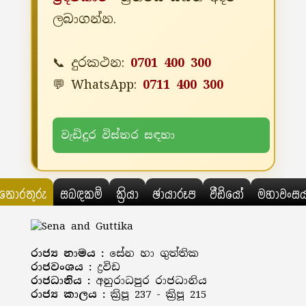
ලබාගන්න.
📞 දුරකථන:
0701 400 300
💬 WhatsApp:
0711 400 300
වැඩිදුර විස්තර සඳහා
තොරතුරු
සබඳකම්
ක්‍රියා
ඡායාරූප
වීඩියෝ
මහාවංස
රාජ්‍ය නාමය :
සේන හා ගුත්තික
රාජවංශය :
ද්‍රවිඩ
රාජධානිය :
අනුරාධපුර රාජධානිය
රාජ්‍ය කාලය :
ක්‍රිපූ 237 - ක්‍රිපූ 215