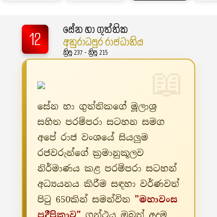
සේන හා ගුත්තික
12
අනුරාධපුර රාජධානිය
ක්‍රිපූ 237 - ක්‍රිපූ 215
සේන හා ගුත්තිකගේ මූලාශ්‍ර
සහිත පරම්පරා සටහන සමග
අපේ රාජ වංශයේ සියලුම
රජවරුන්ගේ ක්‍රමානුකූලව
නිර්මාණය කළ පරම්පරා සටහන්
අධ්‍යයනය කිරීම සඳහා වර්ණවත්
පිටු 650කින් සමන්විත
"මහාවංස
ප්‍රදීපිකාව"
ග්‍රන්ථය ඔබත් අදම