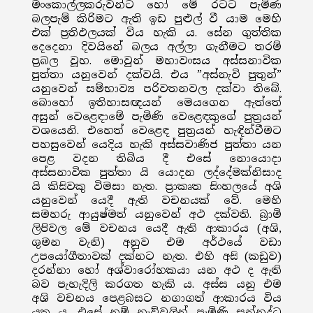
මංකොල්ලකරුවන්ට හෝ මේ රටට පැමිණ
බලපැම් කිරිමට ඇති ඉඩ පුළුල් වී යාම මෙහි
එක් ප්‍රතිඵලයක් විය හැකි ය. සේන ගුත්තික
දෙදෙනා දිවයිනේ බලය අල්ලා ගැනීමට තරම්
ප්‍රබල වූහ. මොවුන් මහාවංසය අස්සනාවික
පුත්තා යනුවෙන් දක්වයි. එය ”අස්නැවි පුතුන්”
යනුවෙන් සම්භාව්‍ය පරිවතනවල දක්වා තිබේ.
බොහෝ ඉතිහාසඥයන් මෙයගෙන ඇත්තේ
අසුන් වෙළෙඳාමේ පැමිණි වෙළෙඳකුගේ පුත්‍රයන්
වශයෙනි. එහෙත් වෙළෙඳ පුත්‍රයන් හැඳින්වීමට
පහසුවෙන් යෙදිය හැකි අස්සවාණිජ පුත්තා යන
පෙළ වදන තිබිය දී එසේ නොයොදා
අස්සනාවික පුත්තා යි යොදන ලද්දේමක්නිසාද
යි කිසිවකු විමසා නැත. ප්‍රාකෘත සිංහලයේ අශි
යනුවෙන් යෙදී ඇති වචනයක් වේ. මෙහි
සමහරු ආයුෂ්මත් යනුවෙන් අථ දක්වති. බ්‍රාමි
ලිපිවල මේ වචනය යෙදී ඇති ආකාරය (අශි,
ශුමන වැනි) අනුව එම අර්ථයේ වඩා
උපයෝගීතාවක් දක්නට නැත. එහි අසි (කඩුව)
දරන්නා හෝ අශ්වාරෝහකයා යන අථ ද ඇති
බව පැහැදිලි කරගත හැකි ය. අස්ස යනු එම
අශි වචනය පෙළබසට නගාගත් ආකාරය විය
යුත ය. එසේ නම් නැව්වලින් පැමිණි සන්නද්ධ