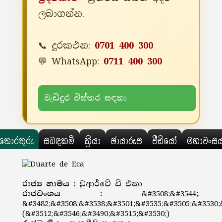
ලබාගන්න.
📞 දුරකථන:
0701 400 300
💬 WhatsApp:
0711 400 300
වැඩිදුර විස්තර සඳහා
තොරතුරු
සබඳකම්
ක්‍රියා
ඡායාරූප
වීඩියෝ
මහාවංස
රාජ්‍ය නාමය :
ඩුආර්ටේ ඩි එකා
රාජවංශය :
&#3508;&#3544;.
&#3482;&#3508;&#3538;&#3501;&#3535;&#3505;&#3530;
(&#3512;&#3546;&#3490;&#3515;&#3530;)