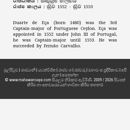
රාජධානිය :
පෘතුග්‍රීසි පාලනය
රාජ්‍ය කාලය :
ක්‍රිව 1552 - ක්‍රිව 1553
Duarte de Eça (born 1480) was the 3rd
Captain-major of Portuguese Ceylon. Eça was
appointed in 1552 under John III of Portugal,
he was Captain-major until 1553. He was
succeeded by Fernão Carvalho.
මුල්පිටුව
|
රාජධානි
|
යටත්විජිත
|
රාජවංශ
|
රජවරු
|
මහාවංස ප්‍රදීපිකාව
|
අපි
ගැන
|
අමතන්න
© www.mahawansaya.com සියලුම හිමිකම් ඇවිරිණි. 2009 / 2026 පිටපත්
කිරීම හා අනවසරයෙන් භාවිතා කිරීම තහනම්