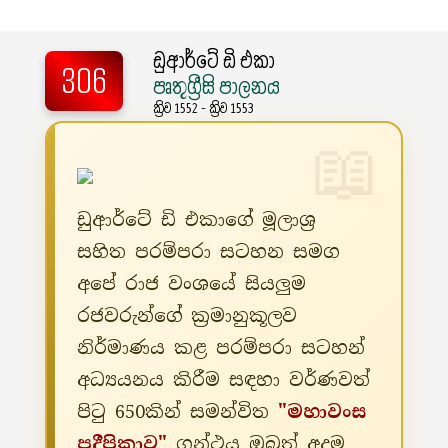
ඩුආර්ටේ ඩි එකා
306
පෘතුග්‍රීසි පාලනය
ක්‍රිව 1552 - ක්‍රිව 1553
ඩුආර්ටේ ඩි එකාගේ මූලාශ්‍ර
සහිත පරම්පරා සටහන සමග
අපේ රාජ වංශයේ සියලුම
රජවරුන්ගේ ක්‍රමානුකූලව
නිර්මාණය කළ පරම්පරා සටහන්
අධ්‍යයනය කිරීම සඳහා වර්ණවත්
පිටු 650කින් සමන්විත
"මහාවංස
ප්‍රදීපිකාව"
ග්‍රන්ථය ඔබත් අදම