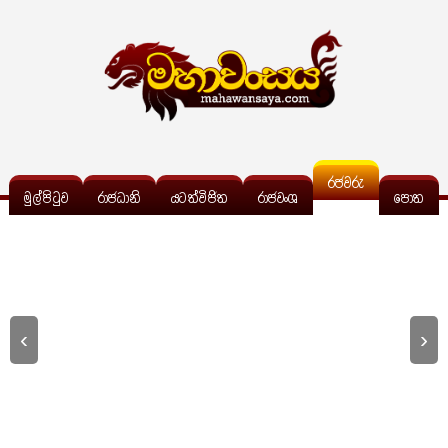
රජවරු
මුල්පිටුව
රාජධානි
යටත්විජිත
රාජවංශ
පොත
‹
›