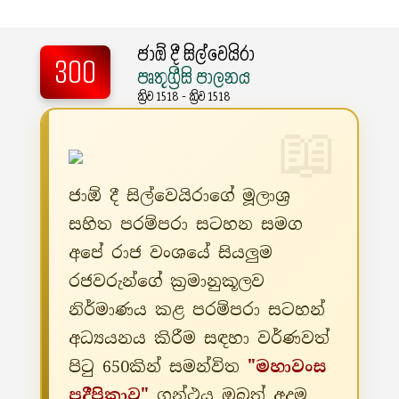
ජාඕ දී සිල්වෙයිරා
300
පෘතුග්‍රීසි පාලනය
ක්‍රිව 1518 - ක්‍රිව 1518
ජාඕ දී සිල්වෙයිරාගේ මූලාශ්‍ර
සහිත පරම්පරා සටහන සමග
අපේ රාජ වංශයේ සියලුම
රජවරුන්ගේ ක්‍රමානුකූලව
නිර්මාණය කළ පරම්පරා සටහන්
අධ්‍යයනය කිරීම සඳහා වර්ණවත්
පිටු 650කින් සමන්විත
"මහාවංස
ප්‍රදීපිකාව"
ග්‍රන්ථය ඔබත් අදම