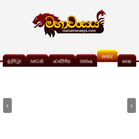
රජවරු
මුල්පිටුව
රාජධානි
යටත්විජිත
රාජවංශ
පොත
‹
›