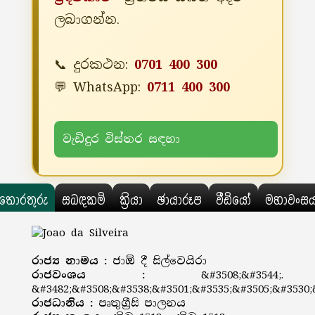
ලබාගන්න.
📞 දුරකථන:
0701 400 300
💬 WhatsApp:
0711 400 300
වැඩිදුර විස්තර සඳහා
තොරතුරු
සබඳකම්
ක්‍රියා
ඡායාරූප
වීඩියෝ
මහාවංස
රාජ්‍ය නාමය :
ජාඕ දී සිල්වෙයිරා
රාජවංශය :
&#3508;&#3544;.
&#3482;&#3508;&#3538;&#3501;&#3535;&#3505;&#3530;
රාජධානිය :
පෘතුග්‍රීසි පාලනය