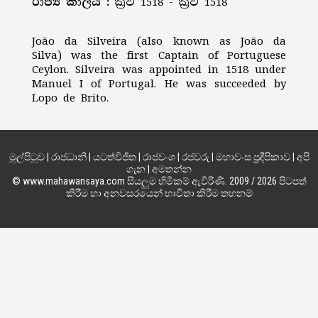
රාජ්‍ය කාලය :
ක්‍රිව 1518 - ක්‍රිව 1518
João da Silveira (also known as João da
Silva) was the first Captain of Portuguese
Ceylon. Silveira was appointed in 1518 under
Manuel I of Portugal. He was succeeded by
Lopo de Brito.
මුල්පිටුව
|
රාජධානි
|
යටත්විජිත
|
රාජවංශ
|
රජවරු
|
මහාවංස ප්‍රදීපිකාව
|
අපි
ගැන
|
අමතන්න
© www.mahawansaya.com සියලුම හිමිකම් ඇවිරිණි. 2009 / 2026 පිටපත්
කිරීම හා අනවසරයෙන් භාවිතා කිරීම තහනම්