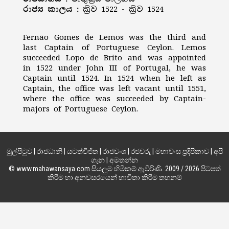
රාජ්‍ය කාලය :
ක්‍රිව 1522 - ක්‍රිව 1524
Fernão Gomes de Lemos was the third and
last Captain of Portuguese Ceylon. Lemos
succeeded Lopo de Brito and was appointed
in 1522 under John III of Portugal, he was
Captain until 1524. In 1524 when he left as
Captain, the office was left vacant until 1551,
where the office was succeeded by Captain-
majors of Portuguese Ceylon.
මුල්පිටුව
|
රාජධානි
|
යටත්විජිත
|
රාජවංශ
|
රජවරු
|
මහාවංස ප්‍රදීපිකාව
|
අපි
ගැන
|
අමතන්න
© www.mahawansaya.com සියලුම හිමිකම් ඇවිරිණි. 2009 / 2026 පිටපත්
කිරීම හා අනවසරයෙන් භාවිතා කිරීම තහනම්