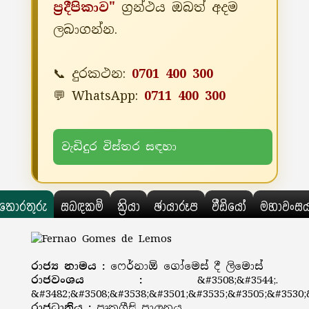
ප්‍රදීපිකාව"
ග්‍රන්ථය ඔබත් අදම
ලබාගන්න.
📞 දුරකථන:
0701 400 300
💬 WhatsApp:
0711 400 300
වැඩිදුර විස්තර සඳහා
තොරතුරු
සබඳකම්
ක්‍රියා
ඡායාරූප
වීඩියෝ
මහාවංස
රාජ්‍ය නාමය :
ෆෙර්නාඕ ගෝමෙස් දී ලිමොස්
රාජවංශය :
&#3508;&#3544;.
&#3482;&#3508;&#3538;&#3501;&#3535;&#3505;&#3530;
රාජධානිය :
පෘතුග්‍රීසි පාලනය