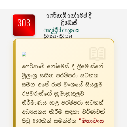
ෆෙර්නාඕ ගෝමෙස් දී
303
ලිමොස්
පෘතුග්‍රීසි පාලනය
ක්‍රිව 1522 - ක්‍රිව 1524
ෆෙර්නාඕ ගෝමෙස් දී ලිමොස්ගේ
මූලාශ්‍ර සහිත පරම්පරා සටහන
සමග අපේ රාජ වංශයේ සියලුම
රජවරුන්ගේ ක්‍රමානුකූලව
නිර්මාණය කළ පරම්පරා සටහන්
අධ්‍යයනය කිරීම සඳහා වර්ණවත්
පිටු 650කින් සමන්විත
"මහාවංස