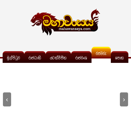
රජවරු
මුල්පිටුව
රාජධානි
යටත්විජිත
රාජවංශ
පොත
‹
›