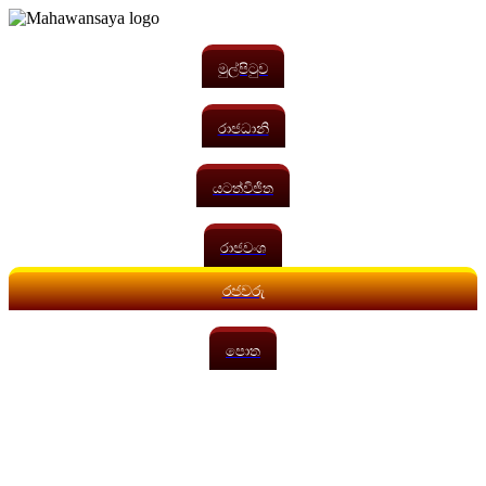
මුල්පිටුව
රාජධානි
යටත්විජිත
රාජවංශ
රජවරු
පොත