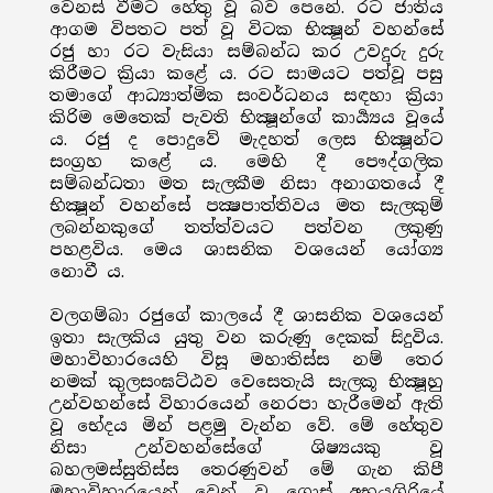
වෙනස් වීමට හේතු වූ බව පෙනේ. රට ජාතිය
ආගම විපතට පත් වූ විටක භික්‍ෂූන් වහන්සේ
රජු හා රට වැසියා සම්බන්ධ කර උවදුරු දුරු
කිරීමට ක්‍රියා කළේ ය. රට සාමයට පත්වූ පසු
තමාගේ ආධ්‍යාත්මික සංවර්ධනය සඳහා ක්‍රියා
කිරිම මෙතෙක් පැවති භික්‍ෂූන්ගේ කාර්‍ය්‍යය වූයේ
ය. රජු ද පොදුවේ මැදහත් ලෙස භික්‍ෂූන්ට
සංග්‍රහ කළේ ය. මෙහි දී පෞද්ගලික
සම්බන්ධතා මත සැලකීම නිසා අනාගතයේ දී
භික්‍ෂූන් වහන්සේ පක්‍ෂපාත්තිවය මත සැලකුම්
ලබන්නකුගේ තත්ත්වයට පත්වන ලකුණු
පහළවිය. මෙය ශාසනික වශයෙන් යෝග්‍ය
නොවී ය.
වලගම්බා රජුගේ කාලයේ දී ශාසනික වශයෙන්
ඉතා සැලකිය යුතු වන කරුණු දෙකක් සිදුවිය.
මහාවිහාරයෙහි විසූ මහාතිස්ස නම් තෙර
නමක් කුලසංඝට්ඨව වෙසෙතැයි සැලකූ භික්‍ෂූහු
උන්වහන්සේ විහාරයෙන් නෙරපා හැරීමෙන් ඇති
වූ භේදය මින් පළමු වැන්න වේ. මේ හේතුව
නිසා උන්වහන්සේගේ ශිෂ්‍යයකු වූ
බහලමස්සුතිස්ස තෙරණුවන් මේ ගැන කිපී
මහාවිහාරයෙන් වෙන් ව ගොස් අභයගිරියේ