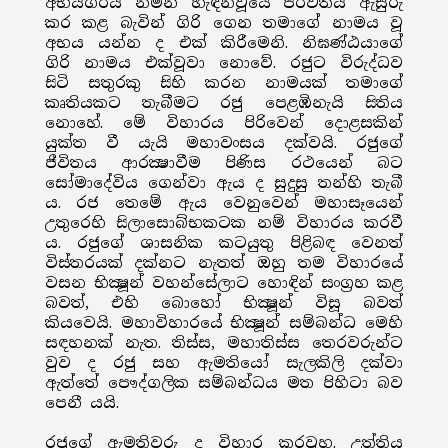
අභයගිරිය නමින් හැඳින්වූයේ පර්වතය ඇසුරු
කර කළ බැවින් ගිරි ගෙන තමාගේ නාමය වූ
අභය යන්න ද එක් කිරීමෙනි. නිඝණ්ඨයාගේ
ගිරි නාමය එක්වූවා නොවේ. රජුට විරුද්ධව
සිටි සතුරකු සිහි කරන නාමයක් තමාගේ
කෘතියකට තැබීමට රජු පෙළඹිනැයි සිතිය
නොහේ. මේ විහාරය පිරිවෙන් දොළසකින්
යුක්ත වී යැයි මහාවංසය දක්වයි. රජුගේ
ජීවිතය ආරක්‍ෂාවීම පිණිස රථයෙන් බට
සෝමාදේවිය ගෙන්වා ඇය ද සුදුසු තන්හි තැබී
ය. රජ තෙමේ ඇය වෙනුවෙන් මහාසෑයෙන්
උතුරෙහි සිලාසොබ්භකටක නම් විහාරය කරවී
ය. රජුගේ ශාසනික කටයුතු පිළිබඳ වෙනත්
විස්තරයක් දක්නට නැතත් ඔහු තම විහාරයේ
වසන භික්‍ෂූන් වහන්සේලාට හොඳින් සංග්‍රහ කළ
බවත්, එහි බොහෝ භික්‍ෂූන් විසූ බවත්
කියවෙයි. මහාවිහාරයේ භික්‍ෂූන් සම්බන්ධ මෙහි
සඳහනක් නැත. තිස්ස, මහාතිස්ස තෙරවරුන්ට
වුව ද රජු සහ ඇමතියෝ සැලකිලි දක්වා
ඇත්තේ පෞද්ගලික සම්බන්ධය මත පිහිටා බව
පෙනී යයි.
රජුගේ ඇමතිවරු ද විහාර කරවූහ. උත්තිය