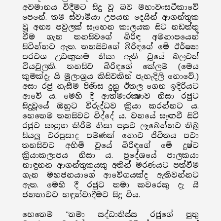
අවමානය විදීමට සිදු වූ බව මහාවංසටීකාවේ
පෙනේ. තම ස්වාමියා උපයන දෙයින් ආගන්තුක
වූ අන්‍ය පවුලක් සෑහෙන කාලයක සිට නඩත්තු
වීම ගැන තනසිවගේ බිරිඳ අමනාපයෙන්
සිටින්නට ඇත. තනසිවගේ බිරිඳගේ මේ ඊර්ෂ්‍යා
පරවශ උඩඟුකම නිසා ඇති වූයේ බලවත්
වියවුලකි. තනසිව බිරිඳගේ කේලම (මෙය
කුමක්දැ යි මූලාශ්‍රය කිසිවකින් පැහැදිලි නොවේ.)
අසා රජු නැසීම පිණිස දුනු ඊතල ගෙන ඉදිරියට
ආවේ ය. මෙහි දී ආත්මාරක්‍ෂාව නිසා රජුට
සිදුවූයේ ඔහුට විරුද්ධව ක්‍රියා කරන්නට ය.
හෙතෙම තනසිවට විද්දේ ය. වනයේ සැඟවී සිටි
රජුට සංග්‍රහ කිරීම නිසා පසුව ලැබෙන්නට තිබූ
සියලු වරප්‍රසාද පමණක් නොව ජීවිතය පවා
තනසිවට අහිමි වූයේ බිරිඳගේ මේ දුෂ්ට
ක්‍රියාකලාපය නිසා ය. ප්‍රදේශයේ පාලකයා
නාඳුනන ආගන්තුකයකු අතින් මරණයට පත්වීම
ගැන මහජනයාගේ ආවේගයක්ද ඇතිවන්නට
ඇත. මෙහි දී රජුට තමා කවරෙකු දැ යි
ජනතාවට හඳුන්වාදීමට සිදු විය.
හෙතෙම "තමා සද්ධාතිස්ස රජුගේ පුතු