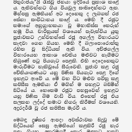
පිතුරාජයැ”යි රැස්වූ ජනයා ඉදිරියේ ප්‍රකාශ කළේ
ය. ඇතිවන්නට ගිය වියවුල සංසිඳෙන්නට ඇත.
මින්පසු ඇමතියන් අට දෙනෙකු ද ලැබගත් රජ
සේනා සංවිධානය කළේ ය. මෙහි දී රජුට
තමාගේ අනුග්‍රාහකයා වූ මහාතිස්ස තෙරුන්
හමු විය. චාරිත්‍රයක් වශයෙන් පැවැත්විය යුතු
පූජාවකට උන්වහන්සේ රජු අගල්ල විහාරයට
කැඳවා ගෙන ගියහ. මෙහි දී බලාපොරොත්තු
රහිත වූ සිද්ධියක් ඇති විය. අච්ඡගල්ල
විහාරයෙහ ආකාශ චෙතිය මළුවට නැගීමට
තිබුණේ පටු පියගැට පෙළකි. එහි දෙදෙනෙකුට
මාරුවීමට හැකිවූයේ සීරුවෙනි. පූජාව කළ රජු
චේතියංගණයට යනු පිණිස පියගැට පෙළ දිගේ
ඉහළට ආවේ ය. මේ වන විට මළුව පවිත්‍ර කළ
කපිසීස ඇමතියා ඒ මගින් ම පහළට බසිමින්
සිටියේ ය. හෙතෙම රජුට පහසුවෙන් ඉහළට
යනු පිණිස බිම වාඩි විය. එහෙත් රජු එය
සලකන ලද්දේ තමාට නිගරු කිරීමක් වශයෙනි.
අදූරදර්ශී වූ රජ කපිසීස මැරවී ය.
මෙබඳු දුෂ්කර ආපදා අවස්ථාවක සිදුවූ මේ
සිද්ධියෙන් සෙසු ඇමතියෝ කළකිරී රජු හැර
පළා ගියහ. අතරමගදී සොර මුළකට හසුව