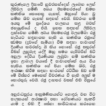
කුරුණෑගල දිසාවේ නුවරකන්දෙන් ලැබෙන ලෙන්
ලිපිවල ගමිණි අඛය පිතමහරජගේ ඞමත
කණතිශ කෙනෙකු ගැනත්, ඔහුගේ පියා වූ
ගමික ශිව ගැනත් සඳහන් වෙයි. සිවරංග නම්
අයකු මේ ප්‍රදේශය පාලනය කළ බවත්
ජනශ්‍රැතියේ ද එයි. ඉහත සඳහන් ලිපිවල
දැක්වෙන ගමිණි අබය පිතමහරජු වලගම්බා රජු
හැටියට හඳුනාගත හැකි ය. කණතිශ රජුගේ
ඣමත (දුවගේ සැමියා) වීම සඳහා පාවාගත්
දියණිය කවරක්දැ යි කිය නොහේ. රජු සතුරන්
විසින් ලුහුබැඳ යද්දී ඔහු සමග ගැබ්බරින් සිටි
අනුලා දේවිය දියණියක ලැබුවා නම් කණතිශ
ඉතා ළාබාල වයසේ දී පාවාගත්තේ ඇය විය
හැකිය. කණතිශ ගේ පියා ගමික ශිව, රජු
ආරක්‍ෂා කිරීම සඳහා භාරගත් රට්ඨික සිව නම්
මේ විස්තර මෙතෙක් විවරණය වී නැති අලුත් ම
තොරතුරු වෙයි. රජු දාහතර වසක් එහි විසුයේ
ය.
අනුරාධපුරය ආක්‍රමණිකයන්ට ගොඳුරු වන විට
පාලකයන් ආරක්‍ෂාව පතා රෝහණයට සැඟවී
යාම ද එහි දී සේනා සංවිධානය කරගෙන