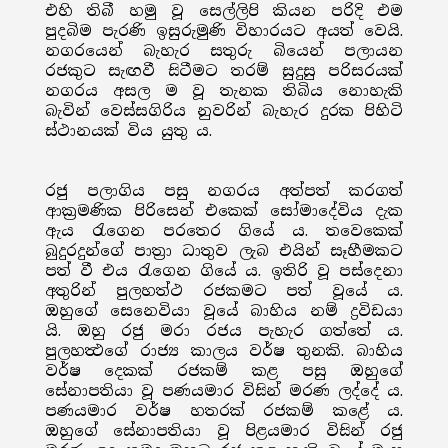
එහි තිබී හමු වූ සෙල්ලිපි කියන පරිදි එම
පුදබිම පැරණි ඉසුරුමුණි විහාරයට අයත් වෙයි.
නගරයෙන් බැහැර සතුරු බියෙන් පලායන
රජකුට සැඟවී සිටීමට තරම් සුදුසු පරිසරයක්
නගරය අසල ම වූ තැනක තිබිය නොහැකි
බැවින් වෙස්සගිරිය නුවරින් බැහැර දුරක පිහිටි
ස්ථානයක් විය යුතු ය.
රජු පලාගිය පසු නගරය අත්පත් කරගත්
ආක්‍රමණික පිරිසෙන් එකෙක් සෝමාදේවිය දැක
ඇය රැගෙන පරතෙර ගියේ ය. තවෙකෙක්
බුදුරදුන්ගේ පාත්‍රා ධාතුව ලැබ එයින් සෑහීමකට
පත් වී එය රැගෙන ගියේ ය. ඉතිරි වූ පස්දෙනා
අතුරින් පුලහත්ථ රජකමට පත් වූයේ ය.
ඔහුගේ සෙනෙවියා වූයේ බාහිය නම් ද්‍රවිඩයා
යි. ඔහු රජු මරා රජය පැහැර ගත්තේ ය.
පුලහත්‍ථගේ රාජ්‍ය කාලය වර්ෂ තුනකි. බාහිය
වර්ෂ දෙකක් රජකම් කළ පසු ඔහුගේ
සේනාපතියා වූ පණයමාර විසින් මරණ ලද්දේ ය.
පණයමාර වර්ෂ හතරක් රජකම් කළේ ය.
ඔහුගේ සේනාපතියා වූ පිළයමාර විසින් රජු