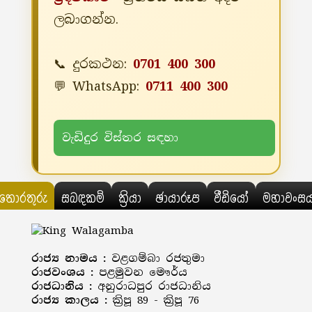
ලබාගන්න.
📞 දුරකථන:
0701 400 300
💬 WhatsApp:
0711 400 300
වැඩිදුර විස්තර සඳහා
තොරතුරු
සබඳකම්
ක්‍රියා
ඡායාරූප
වීඩියෝ
මහාවංස
රාජ්‍ය නාමය :
වළගම්බා රජතුමා
රාජවංශය :
පළමුවන මෞර්ය
රාජධානිය :
අනුරාධපුර රාජධානිය
රාජ්‍ය කාලය :
ක්‍රිපූ 89 - ක්‍රිපූ 76