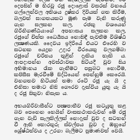
දෙපසින් ම හිරවූ රජු දොළොස් වසරක් වනයේ
ගල්ලෙන්වල අතිශය දුෂ්කර දිවියක් ගත කිරීම,
බලවත් සාගතයකට මූණ පෑම වැනි කරුණු
ගැන සලකන කල, රජකු වශයෙන්
ගිරිනිගණ්ඨයාගේ අපහාසය සලකන කල,
රජුගේ චිත්ත ධෛර්‍ය්‍යය නොසිඳී පැවතීම විශිෂ්ඨ
ලක්‍ෂණයකි. දෛවය ඉදිරියේ එයට එරෙහි ව
සටනක යෙදුන උදාර වීරයෙකු වලගම්බා
රජුගේ චරිතය තුළින් දැකිය හැකි ය.
ආපදාපන්න අවස්ථාවක සිටියදී වුව සිය
අභිමානය රැක ගැනීමට පසුබට නොවීම,
කපිසීස මැරවීමේ සිද්ධියෙන් පෙන්නුම් කෙරෙයි.
වනගතව හිටියත් තමා රටේ රජු යැ යි ද
එනිසා තමාට නිසි ගෞරව දැක්විය යුතු යැ යි
ද රජු සිතුවා නිසැක ය.
අභයගිරිවාසීන්ට පක්‍ෂපාතීව රජු කටයුතු කළ
බව පෙනෙන හෙයින් වංසකථාකරුවන් මේ රජු
ගැන වැඩි සැලකිල්ලක් නොදැක් වුව ද සටහන්
වී ඇති තොරතුරු ස්වල්පය වුව ද ඔහුගේ
ශ්‍රේෂ්ඨත්වය ද උරගා බැලීමට ප්‍රමාණවත් වෙයි.