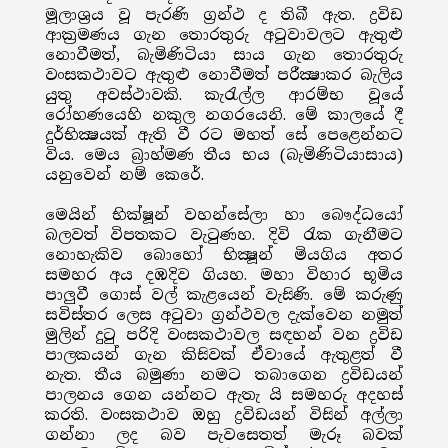
මූලාශ්‍රය වූ පැරණි ග්‍රන්ථ ද තිබී ඇත. ද්‍රවිඩ
ආක්‍රමණය ගැන තොරතුරු අටුවාවලට ඇතුළු
නොවීමත්, බැමිණිටියා සාය ගැන තොරතුරු
වංසකථාවට ඇතුළු නොවීමත් පරීක්‍ෂාකර බැලිය
යුතු අවස්ථාවකි. කැරැල්ල ආරම්භ වූයේ
රෝහණයෙහි නකුල නගරයෙනි. මේ කාලයේ දී
දුර්භික්‍ෂයක් ඇති වී රට මහත් සේ පෙළෙන්නට
විය. මෙය බ්‍රාහ්මණ තීය භය (බැමිණිටියාසාය)
යනුවෙන් නම් කෙරේ.
මෙයින් භික්ෂූන් වහන්සේලා හා බෞද්ධයෝ
බලවත් විපතකට වැටුණහ. දිවි රැක ගැනීමට
නොහැකිව බොහෝ භික්‍ෂූන් මියගිය අතර
සමහර අය දඹදිව ගියහ. මහා විහාර භූමිය
පාලුවී ගොස් වල් කැළයෙන් වැසිණි. මේ කරුණු
සවිස්තර ලෙස අටුවා ග්‍රන්ථවල දැක්වෙන නමුත්
මුලින් දුටු පරිදි වංසකථාවල සඳහන් වන ද්‍රවිඩ
පාලකයන් ගැන කිසිවක් ඒවායේ ඇතුළත් වී
නැත. තීය බමුණා නමට තබාගෙන ද්‍රවිඩයන්
පාලනය ගෙන යන්නට ඇතැ යි සමහරු අදහස්
කරති. වංසකථාව ඔහු ද්‍රවිඩයන් විසින් අල්ලා
ගන්නා ලද බව පැවසෙතත් මැරූ බවක්