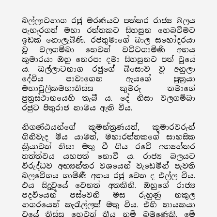
බල්ලාටනාග රජු මරණයට පත්කර රාජ්‍ය බලය
පැහැරගත් මහා රත්තකට සිහසුන හෙබවීමට
ඉඩක් නොලැබිණි. රජතුමාගේ බාල සහෝදරයා
වූ වලගම්බා හෙවත් වට්ටගාමිණී අභය
කුමාරයා ඔහු නෙරපා දමා සිහසුනට පත් වූයේ
ය. ඛල්ලාටනාග රජුගේ බිසොව වූ අනුලා
දේවිය පාවාගෙන ඇයගේ පුත්‍රයා
මහාචූලිකමහාතිස්ස කුමරු තමාගේ
පුත්‍රස්ථානයෙහි තැබී ය. දේ නිසා වලගම්බා
රජුට පිතුරාජ නාමය ඇති විය.
නිගණ්ඨයන්ගේ කුමන්ත්‍රණයත්, කුමාරවරුන්
ගිනිවැද මිය යාමත්, මහාරත්තකගේ සාහසික
ක්‍රියාවත් නිසා මතු වී ගිය රටේ අභ්‍යන්තර
තත්ත්වය යහපත් නොවී ය. රාජ්‍ය බලයට
විරුද්ධව අභ්‍යන්තර වශයෙන් වැඩෙමින් පැවති
බලවේගය ගාමිණී අභය රජු වෙත ද එල්ල විය.
එය සිදුවූයේ වෙනත් අතකිනි. ඔහුගේ රාජ්‍ය
පදවියෙන් පස්වෙනි මස රුහුණු නකුල
නගරයෙන් කැරැල්ලක් මතු විය. එහි නායකයා
වූයේ තිස්ස හෙවත් තීය නම් බමුණෙකි. මේ