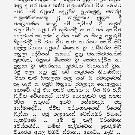
ඔහු ද පරාජයට පත්ව පලායන්නට විය. මෙයට
පෙර මේ රජුගේ දෙටුපිය දුටුගැමුණු මහරජු
ආක්‍රමණිකයෙකු වූ භල්ලුකට මුහුණ දී
ජයග්‍රහණය කළේ මේ භූමියේ දී නමුත්
වලගම්බා රජුට ඒ භූමියේදී ම පරාජය අත්වීම
දෛවයේ සරදමක් ද විය හැකි ය. සියලු පසුබෑම්
සිදුවෙද්දී මේ වන විට තමා භාරයට පත්වී සිටි
ඛල්ලාටනාග රජුගේ බිසොව වූ ගැබ්බරව සිටි
අනුලා දේවියත්, ඇයගේ පුත්‍ර මහාසිළුමහතිස්
කුමරුත්, රජුගේ බිසොව වූ සෝමාදේවිය හා
පුත්‍රයා වූ චොරනාග කුමරුත් වාහනයේ වූහ.
රජු පලා යනු දුටු ගිරි ආශ්‍රමයේ නිගණ්ඨයා
'මහා කළු සිංහලයා පලා යති’ යි අවඥාවෙන්
කෑ ගැසී ය. රජුට ඔහුගේ අවලාදය නොඇසුනා
නොවේ. රජු එය සිතට ගත්තේ ය. රිය බර වැඩි
බැවින් වේගයෙන් යාමට නොහැකිව රජු සහිත
පිරිස සතුරන් අතට පත්වෙතැයි සිතූ
සෝමාදේවිය ජීවිත පරිත්‍යාගයෙන් රියෙන්
බැස්සා ය. රජු පලාගොස් වෙස්සගිරි වනයේ
සැඟවුණේ ය. මේ වූ කලී වර්තමාන
වෙස්සගිරිය නමින් හැඳින්වෙන ඉසුරුමුණි
විහාරය අසල පිහිටි ස්ථානය නොවිය හැකි ය.