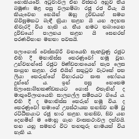
නොකියවේ. අටුවාවල එන විස්තර අනුව තීය
බමුණා මළ පසු වලගම්බා රජු රජ වීයැ යි
කියැවෙන හෙයින් ඔහු ද්‍රවිඩයන් සමග
ගිවිසුමකට බැඳී ක්‍රියා කළහ යි යන අදහස
නිවැරදි විය හැකි ය. තීය නමට තබාගෙන
ද්‍රවිඩයෝ පාලනය කළහ යි සෙනරත්
පරණවිතාන මහතා පවසයි.
පලාගොස් වෙස්සගිරි වනයෙහි සැඟවුණු රජුට
එහි දී මහාතිස්ස තෙරණුවෝ හමු වූහ.
උන්වහන්සේ රජුට පිණ්ඩපාතයෙන් කැප ලෙස
සංග්‍රහ කළහ. රජ එයින් සතුටුව වැටකේ පත
ලියා තෙරුන්ගේ විහාරයට සංඝ භෝගය
දුන්නේ ය. ඉන් පසු හෙතෙම
සිලාසොබ්භකණ්ඩකයට ගොස් එතැනින් ද
මාතුවේලංගයෙහි සාලගල්ල සමීපයට ගියේ ය.
එහි දී ද මහාතිස්ස තෙරුන් හමු විය. ද
තෙරණුවෝ තමාගේ උපස්ථායක තනසිව නම් වූ
රට්ඨිකයාට රජු භාර කළහ. තනසිව, සිව යන
දෙනමින් ම මොහු ගැන වංසකථාවල දක්වයි.
තන යනු සමහර විට තනතුරු නාමයක් විය
හැකි ය.