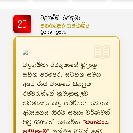
වළගම්බා රජතුමා
20
අනුරාධපුර රාජධානිය
ක්‍රිපූ 89 - ක්‍රිපූ 76
වළගම්බා රජතුමාගේ මූලාශ්‍ර
සහිත පරම්පරා සටහන සමග
අපේ රාජ වංශයේ සියලුම
රජවරුන්ගේ ක්‍රමානුකූලව
නිර්මාණය කළ පරම්පරා සටහන්
අධ්‍යයනය කිරීම සඳහා වර්ණවත්
පිටු 650කින් සමන්විත
"මහාවංස
ප්‍රදීපිකාව"
ග්‍රන්ථය ඔබත් අදම