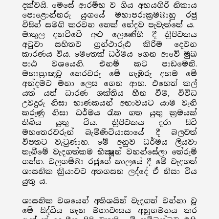
දක්වයි. මෙසේ ආරම්භ ව ගිය අභයගිරි නිකාය
පොළොන්නරු යුගයේ මහාපරාක්‍රමබාහු රජු
විසින් සමගි කරවන තෙක් භේදව පැවැත්තේ ය.
මාතුල දනව්වේ අළු ලෙණේහි දී ත්‍රිපිටකය
අටුවා සහිතව ග්‍රන්ථාරූඪ කිරිම දෙවන
කාරණය විය. මෙතෙක් ධර්මය ගෙන ආවේ මුඛ
පාඨ වශයෙනි. එනම් කට පාඩමෙනි.
මහාප්‍රාඥවූ තෙරවරු මේ ගැඹුරු දහම මේ
අන්දමට මනා ලෙස ගෙන ආහ. එහෙත් කල්
යත් යත් ධාරණ ශක්තිය හීන වීම, විවිධ
උවදුරු නිසා භාණකයන් අභාවයට යාම වැනි
කරුණු නිසා ධර්මය රැක ගත යුතු ක්‍රමයක්
තිබිය යුතු විය. ත්‍රිපිටකය දරා සිටි
මහතෙරවරුන් බැමිණිටියාසායේ දී බලවත්
විපතට වැටුණාහ. මේ අනුව ධර්මය ලියවා
තැබීමේ වැදගත්කම භික්‍ෂූන් වහන්සේලා තේරුම්
ගත්හ. වලගම්බා රජුගේ කාලයේ දී මේ වැදගත්
ශාසනික ක්‍රියාවට අතගසන ලද්දේ ඒ නිසා විය
යුතු ය.
ශාසනික වශයෙන් අතිශයින් වැදගත් වන්නා වූ
මේ සිද්ධිය ගැන මහාවංසය අනුගමනය කර