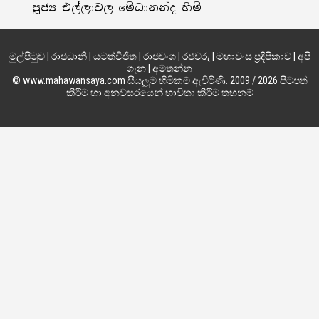
පූජ්‍ය එල්ලාවල මේධානන්ද හිමි
මුල්පිටුව
|
රාජධානි
|
යටත්විජිත
|
රාජවංශ
|
රජවරු
|
මහාවංස ප්‍රදීපිකාව
|
අපි
ගැන
|
අමතන්න
© www.mahawansaya.com සියලුම හිමිකම් ඇවිරිණි. 2009 / 2026 පිටපත්
කිරීම හා අනවසරයෙන් භාවිතා කිරීම තහනම්