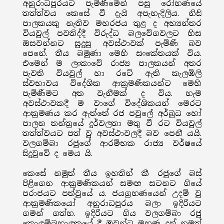
අනුරාධපුරයට පැමිණීමෙන් පසු රෝහණයේ
තත්ත්වය කෙසේ වී දැයි අපැහැදිලිය. නිසි
පාලකයකු නැතිව මහරජය තුළ ද අභ්‍යන්තර
වියවුල් පවතිද්දී විරුද්ධ බලවේගවලට හිස
ඔසවන්නට සුදුසු අවස්ථාවක් පැමිණි බව
පෙනේ. තීය බමුණා මෙහි සංකේතයක් විය.
එමෙන් ම ලංකාවේ රාජ්‍ය පාලකයන් අතර
පැවති වියවුල් හා රටේ ඇති කැලඹිලි
ස්වභාවය විදේශික ආක්‍රමණිකයන්ට මෙහි
පැමිණීමට අත වැනීමක් ද විය. හැම
අවස්ථාවකදී ම වාගේ විදේශිකයන් මෙරට
ආක්‍රමණය කර ඇත්තේ රජ පවුලේ අර්බුධ හෝ
පාලන තන්ත්‍රයේ දුර්වලතා මතු වී රට වියවුල්
තත්ත්වයට පත් වූ අවස්ථාවලදී බව පෙනී යයි.
වලගම්බා රජුගේ ආරම්භක රාජ්‍ය වර්ෂයේ
සිදුවූවේ ද මෙය යි.
කෙසේ නමුත් තීය ඉහතින් කී රජුගේ බස්
පිළිගෙන ආක්‍රමණිකයන් සමඟ සටනට ගියේ
පරාජයට පත්වූයේ ය. ජයග්‍රහණයෙන් උදම් වූ
ආක්‍රමණිකයෝ අනුරාධපුරය බලා ඉදිරියට
ගමන් ගත්හ. ඉදිරියට ගිය වලගම්බා රජු
කොලම්බහාලකයේ දී ඔවුන්ට මුහුණ දුන් නමුත්