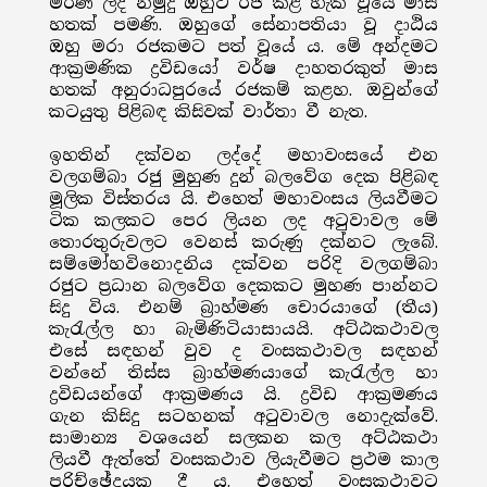
මරණ ලද නමුදු ඔහුට රජ කළ හැකි වූයේ මාස
හතක් පමණි. ඔහුගේ සේනාපතියා වූ දාඨිය
ඔහු මරා රජකමට පත් වූයේ ය. මේ අන්දමට
ආක්‍රමණික ද්‍රවිඩයෝ වර්ෂ දාහතරකුත් මාස
හතක් අනුරාධපුරයේ රජකම් කළහ. ඔවුන්ගේ
කටයුතු පිළිබඳ කිසිවක් වාර්තා වී නැත.
ඉහතින් දක්වන ලද්දේ මහාවංසයේ එන
වලගම්බා රජු මුහුණ දුන් බලවේග දෙක පිළිබඳ
මූලික විස්තරය යි. එහෙත් මහාවංසය ලියවීමට
ටික කලකට පෙර ලියන ලද අටුවාවල මේ
තොරතුරුවලට වෙනස් කරුණු දක්නට ලැබේ.
සම්මෝහවිනොදනිය දක්වන පරිදි වලගම්බා
රජුට ප්‍රධාන බලවේග දෙකකට මුහණ පාන්නට
සිදු විය. එනම් බ්‍රාහ්මණ චොරයාගේ (තීය)
කැරැල්ල හා බැමිණිටියාසායයි. අට්ඨකථාවල
එසේ සඳහන් වුව ද වංසකථාවල සඳහන්
වන්නේ තිස්ස බ්‍රාහ්මණයාගේ කැරැල්ල හා
ද්‍රවිඩයන්ගේ ආක්‍රමණය යි. ද්‍රවිඩ ආක්‍රමණය
ගැන කිසිදු සටහනක් අටුවාවල නොදැක්වේ.
සාමාන්‍ය වශයෙන් සලකන කල අට්ඨකථා
ලියවී ඇත්තේ වංසකථාව ලියැවීමට ප්‍රථම කාල
පරිච්ඡේදයක දී ය. එහෙත් වංසකථාවට