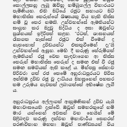
කොල්ලකනු ලැබූ ඔව්හු හම්බුගල්ල විහාරයට
පැමිණියහ. එහි සිටියේ රජුට සහායට සිටි
මහාතිස්ස තෙරුන්ගේ ශිෂ්‍යයකු විය හැකි තිස්ස
නම් වූ තෙර නමකි. උන්වහන්සේ ඇමතියන්ට
සංග්‍රහ කර සිදුවූ සිද්ධිය ද අසා ඔවුන්ට
ප්‍රශ්නයක් ඉදිරිපත් කළහ. "රටත්, ශාසනයත්
රැකගත හැක්කේ රජුට එක් වීමෙන් ද
නැතහොත් ද්‍රවිඩයන්ට එකතුවීමෙන් දැ"යි
උන්වහන්සේ ඇසූහ. මෙහි දී කරුණු තේරුම්ගත්
ඇමතියන් රජු වෙත කැඳවාගෙන ආ තිස්ස
තෙරුන් මහාතිස්ස තෙරුන් ද සමඟ එක් වී රජු
සමඟ සමගියක් ඇති කළේ ය. මින්පසු සේනාව
පිරිවරා ගත් රජ තෙමේ අනුරාධපුරයට පිවිස
අන්තිම ද්‍රවිඩ රජු වූ දාධ්යය සිහසුනෙන් පහකර
තම උරුමය නැවතත් ලබාගත්තේ අභිෂේක ලැබී
ය.
අනුරාධපුරය අල්ලාගත් ආක්‍රමණිකන් ද්‍රවිඩ යැයි
මහාවංසයෙහි දැක්වේ. ඔවුන් සමහරකුගේ නම්
මාර යන්නෙන් අවසන් වන හෙයින් මේ
පිළිබඳව කරුණු දක්වන මහාචාර්ය සෙනරත්
පරණවිතාන මහතා ඔවුන් පාණ්ඩ්‍යයන් විය