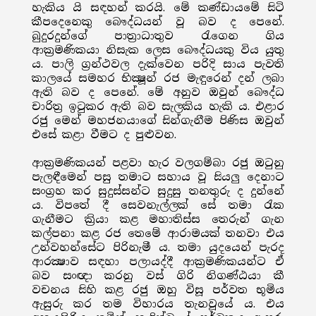
හැකිය යි සඳහන් කරයි. මේ කණ්ඩායමේ සිටි
කීපදෙනෙකු බෞද්ධයන් වූ බව ද පෙනේ.
බුදුරදුන්ගේ පාත්‍රාධාතුව රැගෙන ගිය
ආක්‍රමණිකයා නිසැක ලෙස බෞද්ධයකු විය යුතු
ය. පාලි ග්‍රන්ථවල දැක්වෙන පරිදි සාය පැවති
කාලයේ සමහර භික්‍ෂූන් රජ මැඳුරෙන් දන් ලබා
ඇති බව ද පෙනේ. මේ අනුව ඔවුන් බෞද්ධ
චාරිත්‍ර ඉටුකර ඇති බව සැලකිය හැකි ය. එළාර
රජු මෙන් මහජනයාගේ සින්ගැනීම පිණිස ඔවුන්
එසේ කළා වීමට ද පුළුවන.
ආක්‍රමණිකයන් පළවා හැර වලගම්බා රජු ඔටුනු
පැලඳීමෙන් පසු තමාට සහාය වූ සියලු දෙනාට
සංග්‍රහ කර සුදුස්සන්ට සුදුසු තනතුරු ද දුන්නේ
ය. විපතේ දී සෙවනැල්ලක් සේ තමා රැක
ගැනීමට ක්‍රියා කළ මහාතිස්ස තෙරුන් ගැන
කල්පනා කළ රජ තෙමේ ආරාමයක් තනවා එය
උන්වහන්සේට පිරිනැමී ය. තමා යුදයෙන් පැරද
ආරක්‍ෂාව සඳහා පලායද්දී ආක්‍රමණිකයන්ට ඒ
බව සංඥා කරනු වස් ගිරි නිගණ්ඨයා කී
වචනය සිහි කළ රජු ඔහු විසූ පර්වත භූමිය
ඇසුරු කර තම විහාරය තැනවූයේ ය. එය