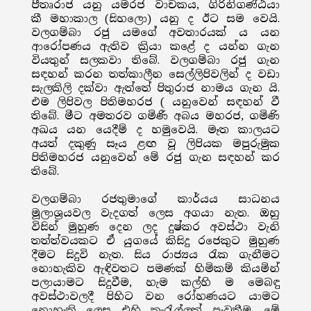
පීතෘරාජ යනු යමරජ වාචකය, ගිරිනිගණ්ඨයා
කී මහාකාල (සිහලො) යනු ද ඊට සම වෙයි.
වලගම්බා රජු යමගේ අවතාරයක් ය යන
ආරෝපණය ඇතිව ක්‍රියා කළේ ද යන්න ගැන
වියතුන් සලකවා තිබේ. වලගම්බා රජු ගැන
සඳහන් කරන තත්කාලීන සෙල්ලිපිවලින් ද වඩා
සැලකිලි දක්වා ඇත්තේ පිතුරාජ නාමය ගැන යි.
එම ලිපිවල පිතිමහරජ ( යනුවෙන් සඳහන් වී
තිබේ. මීට අමතරව ගමිණී අබය මහරජ, ගමිණි
අඛය යන යෙදීම් ද හමුවෙයි. මෑත කාලයට
අයත් දකුණු සෑය ළඟ වූ ලිපියක මපුරුමුක
පිතිමහරජ යනුවෙන් මේ රජු ගැන සඳහන් කර
තිබේ.
වලගම්බා රජතුමාගේ කාර්යය සාධනය
මූලාශ්‍රයවල වැදගත් ලෙස අගයා නැත. ඔහු
විසින් මුහුණ දෙන ලද දුෂ්කර අවස්ථා වැනි
තත්ත්වයකට ඒ යුගයේ කිසිදු රජෙකුට මුහුණ
දීමට සිදුවි නැත. සිය රාජ්‍යය රැක ගැනීමට
නොහැකිව ඇඳිවතට පමණක් හිමිකම් කියමින්
පලායාමට සිදුවීම, හැම කල්හි ම මෙබඳු
අවස්ථාවලදී පිහිට වන රෝහණයට යාමට
නොහැකි ලෙස එහි කැරැල්ලක් පැවතීම, මේ