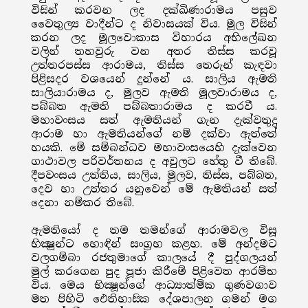
විසින් කරවන ලද දක්ඛිණාරාමය පසුව
වෛතුල්‍ය වාදීන්ට ද නිවාසයක් විය. මූල විසින්
කරන ලද මූලවොකාස විහාරය අභිලේඛන
වලින් තහවුරු වන අතර තිස්ස කරවූ
උත්තරපස්ස ආරාමය, තිස්ස තෙරුන් කැඳවා
පිළිසදර වශයෙන් දුන්නේ ය. සාලිය ඇමති
සාලියාරාමය ද, මුලව ඇමති මූලවාරාමය ද,
පබ්බත ඇමති පබ්බතාරාමය ද කරවී ය.
මහාවංසය සත් ඇමතියන් ගැන දැක්වතුදු
ආරාම හා ඇමතියන්ගේ නම් දක්වා ඇත්තේ
හයකි. මේ සම්බන්ධව මහාවංසයෙහි දැක්වෙන
ගාථාවල පරිවර්තනය ද අවුලට හේතු වී තිබේ.
දීපවංසය උත්තිය, සාලිය, මුලව, තිස්ස, පබ්බත,
දෙව හා උත්තර යනුවෙන් මේ ඇමතියන් සත්
දෙනා නම්කර තිබේ.
ඇමතියෝ ද තම තමන්ගේ ආරාමවල විසූ
භික්‍ෂූන්ට හොඳින් සංග්‍රහ කළහ. මේ අන්දමට
වලගම්බා රජතුමාගේ කාලයේ දී පුද්ගලයන්
මුල් කරගෙන පුද පූජා කිරීමේ පිළිවෙත ආරම්භ
විය. මෙය භික්‍ෂූන්ගේ ආධ්‍යාත්මික ගුණවගාව
මත පිහිටි ඓතිහාසික දේශපාලන ගමන් මග