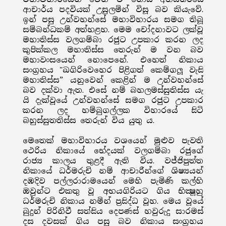
ආචාර්ය පදවියක් උසුලමින් විසූ බව කියැවේ.
ඉන් පසු උන්වහන්සේ මහාවිහාරය සමග තිබූ
සම්බන්ධකම් අත්හළහ. මෙම චෝදනාවට ලක්වූ
මහාතිස්ස වලගම්බා රජුට උපකාර කරන ලද
කුපික්කල මහාතිස්ස තෙරුන් ම වන බව
මහාවංසයෙන් නොපෙනේ. එහෙත් නිකාය
සංග්‍රහය "ඛගිරිවෙහෙර පිළිගත් කෙම්ගලූ වැසි
මහාතිස්ස” යනුවෙන් කෙළින් ම උන්වහන්සේ
බව දක්වා ඇත. එසේ නම් බහලමස්සුතිස්ස යැ
යි දැක්වූයේ උන්වහන්සේ සමග රජුට උපකාර
කරන ලද හම්බුගල්ලක විහාරයේ සිටි
බහුස්සුතතිස්ස තෙරුන් විය යුතු ය.
මෙතෙක් මහාවිහාරය වශයෙන් මුළුව පැවති
ථෙරිය නිකායේ භේදයක් වලගම්බා රජුගේ
රාජ්‍ය කාලය තුළදී ඇති විය. වජ්ජිපුත්ත
නිකායේ ධර්මරුචි නම් ආචාරීන්ගේ ශිෂ්‍යයන්
දඹදිව පල්ලරාරාමයෙන් මෙහි පැමිණි කල්හි
ඔවුන්ට එකතු වූ අභයගිරියට ගිය භික්‍ෂූහු
ධර්මරුචි නිකාය නමින් ප්‍රසිද්ධ වූහ. මෙය වූයේ
බුදුන් පිරිනිවී සත්සිය දෙපණස් හවුරුදු සාරමස්
දස දවසක් ගිය පසු බව නිකාය සංග්‍රහය