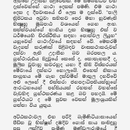
ඇත්තේ උදාසීන පිළිවෙතකි. මේ සම්බන්ධව එහි
දැක්වෙන්නේ ගාථා දෙකක් පමණි. එම ගාථා
දෙක ද දීපවංසයේ ඒ ලෙස ම දැක්වේ. "පාලි
ත්‍රිපිටකය අටුවා සහිතව පෙර මහා නුවණැති
භික්‍ෂූහු මුඛපාඨ වශයෙන් ගෙන ආහ.
සත්ත්වයන්ගේ හානිය දැක භික්‍ෂූහු එක් ව
ධර්මයෙහි චිරස්ථිතිය සඳහා පොත්වල ලියූහ”
යනුවෙන් ගාථාද්වයේ සඳහන් වේ. මෙතරම්
වැදගත් කරුණක් පිළිබඳව වංසකථාකරුවන්
දක්වා ඇති උදාසීන බව බරපතල ය.
ග්‍රන්ථාරූඪය සිදුවූයේ කෙසේ ද, කොතැනකදී ද,
මූලික වූවාහු කවරහුද යනා දී කිසි විස්තරයක්
මේවායේ දක්නට නොලැබේ. එහෙත් නිකාය
සංග්‍රහය මේ ගැන දක්වමින් මාතුල දනව්වේ
අළු ලෙනේ දී එක්තරා ජනපදාධිපතියක්හුගේ
ආරාධනයෙන් පන්සියයක් රහතන් වහන්සේ
වැඩහිඳ ග්‍රන්ථකරණය කළ බව පහදයි. මේ
ග්‍රන්ථයට ද මේ පුවත වෙතත් මූලාශ්‍රයකින්
ගත්තා විය යුතුය.
අට්ඨකථාවල එන පරිදි බැමිණිටියාසායෙන්
පීඩිත වූ භික්ෂූන් දඹදිව ගොස් සාය සංසිඳුනු
පසු ලක්දිව පැමිණ මණ්ඩලාරාමයේ දී