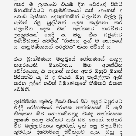
අතර ම ලංකාවේ වයඹ දිග වෙරළේ පිහිටි
මහාතිත්ථයට ආක්‍රමණිකයෝ සත් දෙනෙක් ද
ගොඩ බැස්සහ. දෙපැත්තකින් බලවේග එල්ල වූ
බැවින් රජු බුද්ධිමත් ලෙස කල්පනා කර
බලවේග දෙක එක් පැත්තකට හැරවීමට
උපක්‍රමයක් යෙදී ය. ඔහු තීය බමුණාට
පණිවිඩයක් යවමින් "රාජ්‍යය දැන් ම තොපගේ
ය. ආක්‍රමණිකයන් පරදවයි” කියා සිටියේ ය.
තීය බ්‍රාහ්මණයා මතුවූයේ රෝහණයේ නකුල
නගරයෙනි. මහාවංසය ඔහු අපණ්ඩිත
චෝරයෙකැ යි සඳහන් කරන අතර ඔහුට මහත්
පිරිසක්වී යැ යි ද කියයි. ඔහු කැරැල්ලක් ඇති
කරන ලද්දේ තවත් බමුණෙකුගේ කීමකට එකඟ
වෙමිනි.
ලජ්ජිතිස්ස කුමරු දීඝවාපියේ සිට අනුරාධපුරයට
එද්දී රෝහණයේ අරාජක තත්ත්වයක් වී යැයි
නිසැකව කිව නොහැකිවතුදු එබඳු තත්ත්වයක
ලක්‍ෂණ පහළ වන්නට ඇති බව පෙනේ. සමහර
විට බල්ලාටනාග කුමරුත්, ඉන් පසු වලගම්බා
කුමරුත් දීඝවාපියේ සිටින්නට ඇත. ඔහු ද