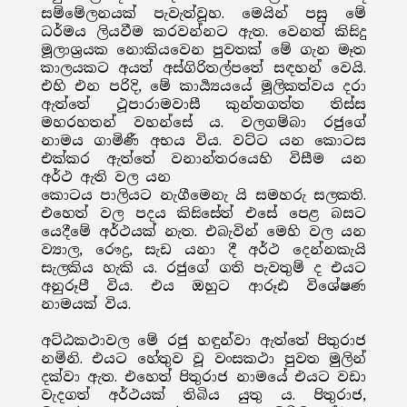
සම්මේලනයක් පැවැත්වූහ. මෙයින් පසු මේ
ධර්මය ලියවීම කරවන්නට ඇත. වෙනත් කිසිදු
මූලාශ්‍රයක නොකියවෙන පුවතක් මේ ගැන මෑත
කාලයකට අයත් අස්ගිරිතල්පතේ සඳහන් වෙයි.
එහි එන පරිදි, මේ කාර්‍ය්‍යයයේ මූලිකත්වය දරා
ඇත්තේ ථූපාරාමවාසී කුන්තගත්ත තිස්ස
මහරහතන් වහන්සේ ය. වලගම්බා රජුගේ
නාමය ගාමිණී අභය විය. වට්ට යන කොටස
එක්කර ඇත්තේ වනාන්තරයෙහි විසීම යන
අර්ථ ඇති වල යන
කොටය පාලියට නැගීමෙනැ යි සමහරු සලකති.
එහෙත් වල පදය කිසිසේත් එසේ පෙළ බසට
යෙදීමේ අර්ථයක් නැත. එබැවින් මෙහි වල යන
ව්‍යාල, රෞද්‍ර, සැඩ යනා දී අර්ථ දෙන්නකැයි
සැලකිය හැකි ය. රජුගේ ගති පැවතුම් ද එයට
අනුරූපී විය. එය ඔහුට ආරූඪ විශේෂණ
නාමයක් විය.
අට්ඨකථාවල මේ රජු හඳුන්වා ඇත්තේ පිතුරාජ
නමිනි. එයට හේතුව වූ වංසකථා පුවත මුලින්
දක්වා ඇත. එහෙත් පිතුරාජ නාමයේ එයට වඩා
වැදගත් අර්ථයක් තිබිය යුතු ය. පිතුරාජ,