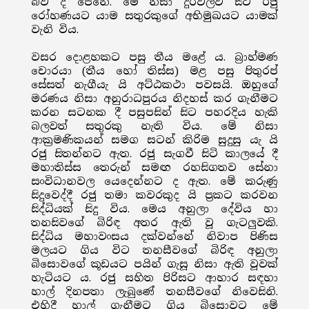
බව ද පෙනේ. මේ නිසා දුර්වලව සිටි රජු
රෝහණයට යාම සතුරකුගේ අභිමුඛයට යාමක්
වැනි විය.
වසර දොළහකට පසු තීය මළේ ය. බ්‍රාහ්මණ
චොරයා (තීය හෝ තිස්ස) මළ පසු පිතුරප්
සේසත් නැගීයැ යි අට්ඨකථා පවසයි. ඔහුගේ
මරණය නිසා අනුරාධපුරය නිදහස් කර ගැනීමට
කරන සටනක දී පසුපසින් සිට පහරදිය හැකි
බලවත් සතුරකු නැති විය. මේ නිසා
ආක්‍රමණිකයන් සමග සටන් කිරිම සුදුසු යැ යි
රජු සිතන්නට ඇත. රජු සැගවී සිටි කාලයේ දී
මහාතිස්ස තෙරුන් සමඟ රහසිගතව සේනා
සංවිධානවල යෙදෙන්නට ද ඇත. මේ කරුණු
සිදුවෙද්දී රජු තමා කවරකුද යි ප්‍රකට කරවන
සිද්ධියක් සිදු විය. මෙය අනුලා දේවිය හා
තනසිවගේ බිරිඳ අතර ඇති වූ ගැටලුවකි.
සිද්ධිය මහාවංසය දක්වන්නේ නිවාප පිණිස
මලයට ගිය විට තනසීවගේ බිරිඳ අනුලා
බිසොවගේ කූඩයට පයින් ගැසූ නිසා ඇති වූවක්
හැටියට ය. රජු සහිත පිරිසට ආහාර සඳහා
හාල් දිනපතා ලැබුණේ තනසීවගේ නිවෙසිනි.
එහිදී හාල් ගැනීමට ගිය බිසොවට මේ