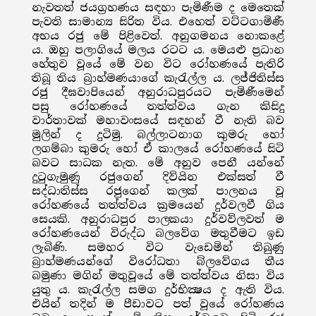
නැවතත් ජයග්‍රහණය සඳහා පැමිණීම ද මෙතෙක්
පැවති සාමාන්‍ය සිරිත විය. එහෙත් වට්ටගාමිණී
අභය රජු මේ පිළිවෙත්. අනුගමනය නොකළේ
ය. ඔහු පලාගියේ මලය රටට ය. මෙයළු ප්‍රධාන
හේතුව වූයේ මේ වන විට රෝහණයේ පැතිරි
තිබූ තිය බ්‍රාහ්මණයාගේ කැරැල්ල ය. ලජ්ජිතිස්ස
රජු දීඝවාපියෙන් අනුරාධපුරයට පැමිණීමෙන්
පසු රෝහණයේ තත්ත්වය ගැන කිසිදු
වාර්තාවක් මහාවංසයේ සඳහන් වී නැති බව
මුලින් ද දුටිමු. බල්ලාටනාග කුමරු හෝ
ලගම්බා කුමරු හෝ ඒ කාලයේ රෝහණයේ සිටි
බවට සාධක නැත. මේ අනුව පෙනී යන්නේ
දුටුගැමුණු රජුගෙන් දිව්යින එක්සත් වී
සද්ධාතිස්ස රජුගෙන් කලක් පාලනය වූ
රෝහණයේ තත්ත්වය ක්‍රමයෙන් දුර්වලවී ගිය
සෙයකි. අනුරාධපුර පාලකයා දුර්වව්ලවත් ම
රෝහණයෙන් විරුද්ධ බලවේග මතුවීමට ඉඩ
ලැබිණි. සමහර විට වැඩෙමින් තිබුණු
බ්‍රාහ්මණයන්ගේ විරෝධතා බ්ලවේගය තීය
බමුණා මගින් මතුවූයේ මේ තත්ත්වය නිසා විය
යුතු ය. කැරැල්ල සමග දුර්භික්‍ෂය ද ඇති විය.
එයින් තදින් ම පීඩාවට පත් වූයේ රෝහණය