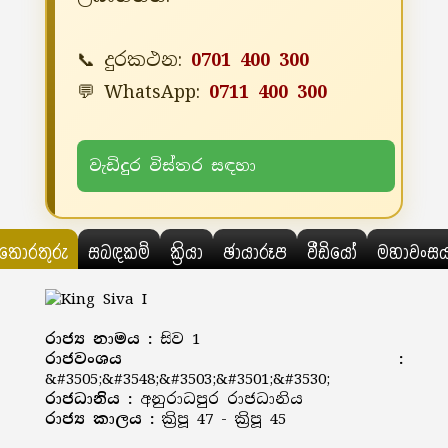
📞 දුරකථන:
0701 400 300
💬 WhatsApp:
0711 400 300
වැඩිදුර විස්තර සඳහා
තොරතුරු
සබඳකම්
ක්‍රියා
ඡායාරූප
වීඩියෝ
මහාවංස
රාජ්‍ය නාමය :
සිව 1
රාජවංශය :
&#3505;&#3548;&#3503;&#3501;&#3530;
රාජධානිය :
අනුරාධපුර රාජධානිය
රාජ්‍ය කාලය :
ක්‍රිපූ 47 - ක්‍රිපූ 45