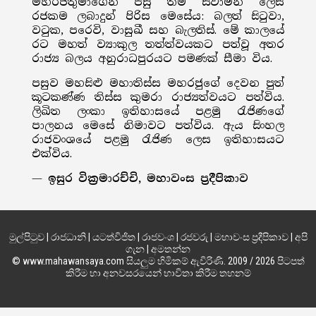
මහරජතුමාගෙන් පසු තම ස්වාමීන් ලෙස
රජකම ලබාදුන් පිරිස මෙසේය: බලත් සිටුවා,
වටුක, පරෙවි, වාසුඛී සහ බැලතිස්. මේ කාලයේ
රට මහත් ව්‍යාකුල තත්ත්වයකට පත්වූ අතර
රාජ්‍ය බලය අනුරාධපුරයට පමණක් සීමා විය.
පසුව මහසිළු මහාතිස්ස මහරජුගේ දෙවන පුත්
කූටකණ්ණ තිස්ස කුමරා රාජ්‍යත්වයට පත්විය.
ලිඛිත ලංකා ඉතිහාසයේ පළමු රැජිණගේ
පාලනය මෙසේ නිමාවට පත්විය. ඇය සිංහල
රාජවංශයේ පළමු රැජිණ ලෙස ඉතිහාසයට
එක්විය.
—
ඉසුර වික්‍රමාරච්චි,
මහාවංස ප්‍රදීපිකාව
මුල්පිටුව
|
රාජධානි
|
යටත්විජිත
|
රාජවංශ
|
රජවරු
|
මහාවංස ප්‍රදීපිකාව
|
අපි
ගැන
|
අමතන්න
© www.mahawansaya.com සියලුම හිමිකම් ඇවිරිණි. 2009 / 2026 පිටපත්
කිරීම හා අනවසරයෙන් භාවිතා කිරීම තහනම්