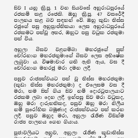
සිව I යනු ක්‍රි.පූ. 1 වන සියවසේ අනුරාධපුරයේ
රජකම් කළ රජෙකි. ඔහු ක්‍රි.පූ. 47 වසරේදී
පාලනය කළ බව සඳහන් වේ. ඔහු කුඩා තිස්ස
රජුගේ පසු අනුප්‍රාප්තිකයා ලෙස අනුරාධපුරයේ
රජකමට පත්වූ අතර, ඔහුට පසු වටුක රජතුමා
පත් විය.
අනුලා බිසව වළගම්බා මහරජුගේ පුත්
චෝරනාග මහරජතුමාගේ බිසව ලෙස අභිෂේක
ලැබුවා ය. විෂමාචාර ගති ඇති ඇය, වස දී
චෝරනාග මහරජු මරා දමන ලදී.
පසුව රාජ්‍යත්වයට පත් වූ තිස්ස මහරජතුමා
(කුඩා තිස්ස මහරජතුමා) ද එලෙසම වස දී
මරා, තම සිත් ගිය සිව නම් දොරටුපාලයාට
රජකම ලබා දෙන ලදී. ඉන්පසු සිව මරා වටුකද,
ඔහු මරා දාරුභතිකද, පසුව ඔහු මරා නිලීය
නම් පුරෝහිත බමුණාද රාජ්‍යත්වයට පත් කරන
ලදී. පසුව ඔහුද මරා, අනුලා රැජිණ විසින්ම
රාජ්‍ය පාලනය ගෙන ගියාය.
පූජාවලියට අනුව, අනුලා රැජිණ කුඩාතිස්ස