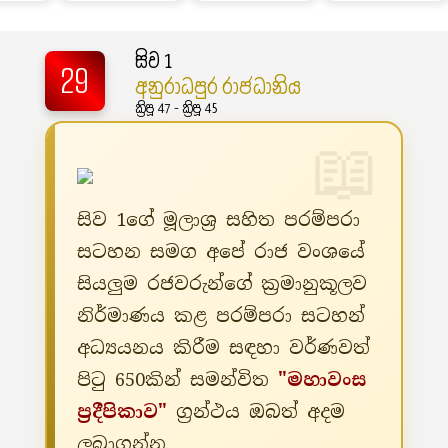
සිව 1
29
අනුරාධපුර රාජධානිය
ක්‍රිපූ 47 - ක්‍රිපූ 45
සිව 1ගේ මූලාශ්‍ර සහිත පරම්පරා
සටහන සමග අපේ රාජ වංශයේ
සියලුම රජවරුන්ගේ ක්‍රමානුකූලව
නිර්මාණය කළ පරම්පරා සටහන්
අධ්‍යයනය කිරීම සඳහා වර්ණවත්
පිටු 650කින් සමන්විත
"මහාවංස
ප්‍රදීපිකාව"
ග්‍රන්ථය ඔබත් අදම
ලබාගන්න.