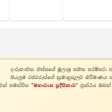
දාරුභාතික තිස්සගේ මූලාශ්‍ර සහිත පරම්
සියලුම රජවරුන්ගේ ක්‍රමානුකූලව නිර්මාණය
0කින් සමන්විත
"මහාවංස ප්‍රදීපිකාව"
ග්‍රන්ථය ඔබත