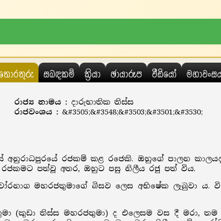
තොරතුරු
සබඳකම්
ක්‍රියා
ඡායාරූප
වීඩියෝ
මහාවංස
රාජ්‍ය නාමය :
දාරුභාතික තිස්ස
රාජවංශය :
&#3505;&#3548;&#3503;&#3501;&#3530;
ියවසේ අනුරාධපුරයේ රජකම් කළ රජෙකි. ඔහුගේ පාලන කාලයද ක
 රජකමට පත්වූ අතර, ඔහුට පසු නිලීය රජු පත් විය.
 චෝරනාග මහරජතුමාගේ බිසව ලෙස අභිෂේක ලැබුවා ය. ව
ජතුමා (කුඩා තිස්ස මහරජතුමා) ද එලෙසම වස දී මරා, තම