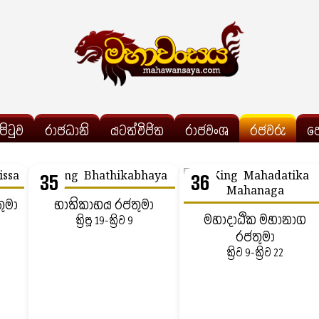
්පිටුව
රාජධානි
යටත්විජිත
රාජවංශ
රජවරු
ප
35
36
ුමා
භාතිකාභය රජතුමා
මහාදාඨික මහානාග
ක්‍රිපූ 19-ක්‍රිව 9
රජතුමා
ක්‍රිව 9-ක්‍රිව 22