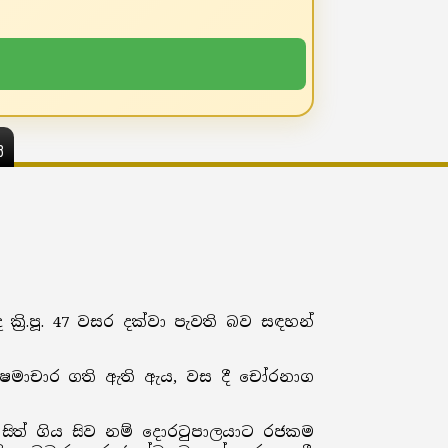
ය
්‍රි.පූ. 47 වසර දක්වා පැවති බව සඳහන්
ිෂමාචාර ගති ඇති ඇය, වස දී චෝරනාග
 සිත් ගිය සිව නම් දොරටුපාලයාට රජකම