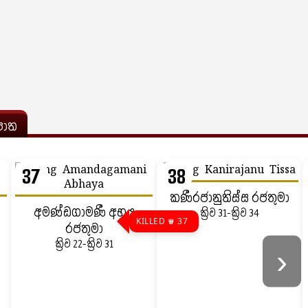
ොත
37
38
කණීරජානුතිස්ස රජතුමා
අමණ්ඩගාමණී අභය
ක්‍රිව 31-ක්‍රිව 34
KILLED ♛ 37
රජතුමා
ක්‍රිව 22-ක්‍රිව 31
›