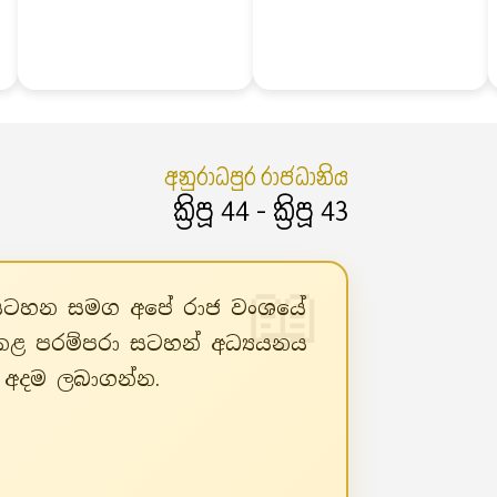
අනුරාධපුර රාජධානිය
ක්‍රිපූ 44 - ක්‍රිපූ 43
පරා සටහන සමග අපේ රාජ වංශයේ
 කළ පරම්පරා සටහන් අධ්‍යයනය
් අදම ලබාගන්න.