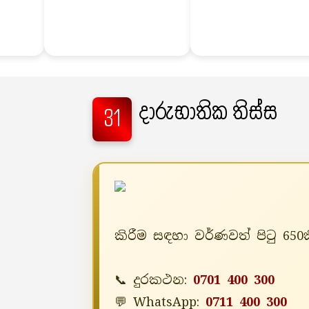
දාරුභාතික තිස්ස
31
කිරීම සඳහා වර්ණවත් පිටු 65
📞 දුරකථන:
0701 400 300
💬 WhatsApp:
0711 400 300