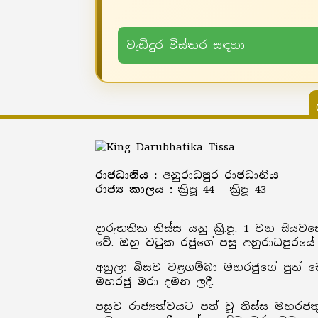
වැඩිදුර විස්තර සඳහා
රාජධානිය :
අනුරාධපුර රාජධානිය
රාජ්‍ය කාලය :
ක්‍රිපූ 44 - ක්‍රිපූ 43
දාරුභතික තිස්ස යනු ක්‍රි.පූ. 1 වන ස
වේ. ඔහු වටුක රජුගේ පසු අනුරාධපුරයේ
අනුලා බිසව වළගම්බා මහරජුගේ පුත්
මහරජු මරා දමන ලදී.
පසුව රාජ්‍යත්වයට පත් වූ තිස්ස මහර