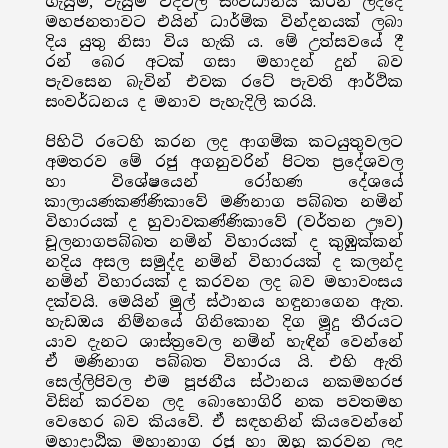
ගැයුම්, වැයුම් වීදිවල සංවිධානය කරන ලද්දේ
මහජනතාවට එයින් ධාර්මික වින්දනයක් ලබා
දිය යුතු නිසා විය හැකි ය. මේ උත්සවයේ දී
රන් බෙර අටක් ගසා මහාදන් දුන් බව
පැවසෙන බැවින් එවක රටේ පැවති ආර්ථික
සංවර්ධනය ද මනාව පැහැදිලි කරයි.
පිහිටි රටෙහි කරන ලද ආගමික කටයුතුවලට
අමතරව මේ රජු අගනුවරින් පිටත ප්‍රදේශවල
හා විශේෂයෙන් රෝහණ දේශයේ
කාලායණකණ්ණිකාවේ‍ මණිනාග පබ්බත නමින්
විහාරයක් ද හුවාවකණ්ණිකාවේ (වර්තන ඌව)
චූලනාගපබ්බත නමින් විහාරයක් ද කුඹුක්කන්
නදිය අසල සමුද්ද නමින් විහාරයක් ද කලන්ද
නමින් විහාරයක් ද කරවන ලද බව මහාවංසය
දක්වයි. මෙයින් මුල් ස්ථානය හඳුනාගෙන ඇත.
හැඩඔය නිම්නයේ ගිනිකොන දිග මූදු තීරයට
යාව දැනට ශාස්ත්‍රවෙල නමින් හැඳින් වෙන්නේ
ඒ මණිනාග පබ්බත විහාරය යි. එහි ඇති
සෙල්ලිපිවල එම පූජනීය ස්ථානය නකමහරජ
විසින් කරවන ලද බොහොගිරි නක පවතමහ
වෙහෙර බව කියවේ. ඒ සඳහනින් කියවෙන්නේ
මහාදාඨික මහානාග රජු හා ඔහු කරවන ලද