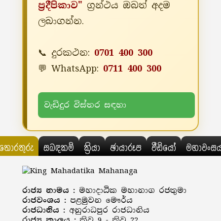
ප්‍රදීපිකාව"
ග්‍රන්ථය ඔබත් අදම
ලබාගන්න.
📞 දුරකථන:
0701 400 300
💬 WhatsApp:
0711 400 300
වැඩිදුර විස්තර සඳහා
තොරතුරු
සබඳකම්
ක්‍රියා
ඡායාරූප
වීඩියෝ
මහාවංස
රාජ්‍ය නාමය :
මහාදාඨික මහානාග රජතුමා
රාජවංශය :
පළමුවන මෞර්ය
රාජධානිය :
අනුරාධපුර රාජධානිය
රාජ්‍ය කාලය :
ක්‍රිව 9 - ක්‍රිව 22