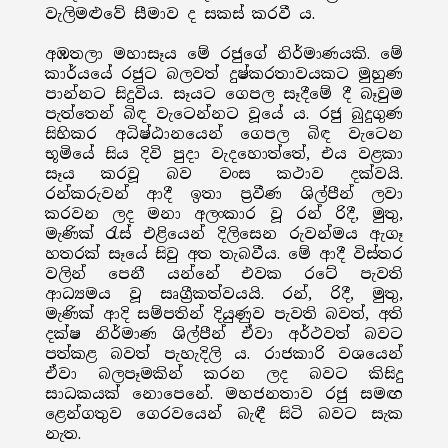
වැලිමළුවේ සීමාව ද සකස් කරවී ය.
අඹතලා මහාසෑය මේ රජුගේ නිර්මාණයකි. මේ
කාර්යයේ රජුට බලවත් දුෂ්කරතාවයකට මුහුණ
පාන්නට සිදුවිය. සෑයට ගෙපල සෑදීමේ දී බෑවුම
පැත්තෙන් බිඳ වැටෙන්නට වූයේ ය. රජු බුදුගුණ
සිහිකර අධිෂ්ඨානයෙන් ගෙපල බිඳ වැටෙන
භූමියේ සිය දිවි පුදා වැදහොත්තේ, එය වළකා
සෑය කරවූ බව වංස කථාව දක්වයි.
රන්කරුවන් ආදී ඉතා ප්‍රවීණ ශිල්පීන් ලවා
කරවන ලද මනා අලංකාර වූ රන් රිදී, මුතු,
මැණික් රැස් එළියෙන් දිලිසෙන රුවන්මය ඇගෑ
හතරක් සෑයේ සිවු අත තැබවීය. මේ ආදී විස්තර
වලින් පෙනී යන්නේ එවක රටේ පැවති
ආධ්‍යමය වූ සෘග්‍රීකත්වයයි. රන්, රිදී, මුතු,
මැණික් ආදි සම්පතින් දියුණුව පැවති බවත්, අති
දක්ෂ නිර්මාණ ශිල්පීන් ඒවා අර්ථවත් බවට
පත්කළ බවත් පැහැදිලි ය. රාජකාරි වශයෙන්
ඒවා බලපෑමකින් කරන ලද බවට කිසිදු
සාධකයක් නොපෙනේ. මහජනතාව රජු සමඟ
ළෙන්ගතුව ගෙරවයෙන් බැඳී සිටි බවට සැක
නැත.