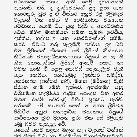
පර්වතයක කොටා ඇති පේළි දහනමයක්
ඇත්තකි. එහි ද දැක්වෙන්නේ පුද පූජා ගැන
තොරතුරු වුව ද ඒ විස්තර අනුව රජු පිළිබඳව
වැදගත් වන මෙන් ම ඓතිහාසික වශයෙන්
අවධානය යොමු විය යුතු සිද්ධි ද අනාවරණය
වෙයි. මිහිඳු මාහිමියන් සමඟ පැමිණි ඉට්ඨිය,
උත්තිය, භද්දසාල යන තෙරවරුන්ගේ ප්‍රතිමා
කරවා ඒවාට ගරු සැලකිලි දක්වන ලද බව
එම ලිපියෙන් කියවේ. මේ ලිපියේ කියවෙන
නිර්මාණ මහාදාඨිකමහානාග රජුගේ ම යැ යි
කිය නොහැක්කේ ලිපියේ ඇතැම් අක්‍ෂර හා
වචන හානි වී අදාළ කොටස් අපැහැදිලිව මැකී
ඇති හෙයිනි. අතරහමුද (අන්තර සමුද්ද),
අතරනදික (අන්තර නදී), මගන (මර්ගන) වැනි
ස්ථාන නාම මෙහි දැක්වේ. අතරහමුද යනු
වර්තමාන කල්පිටිය ආශ්‍රිත පෙදෙස වන අතර
මගන වයම් වෙරළේ පිහිටි සුප්‍රකට පැරණි
වරායකි. මේ සටහන් මෙන් ම අන්‍ය ලිපිවල
පිහිටීම අනුව මහාදාඨික මහානාග රජුගේ
ආධිපත්‍යය මුළු දිවයින පුරා එක සේ පිළිගැනී
තිබූ බවට පැහැදිළි වේ.
අනෙක් අතට සළකා බලන කල වැදගත් වන්නේ
රජු විසින් වැව් හා වාරිමාර්ග විහාරස්ථානවලට