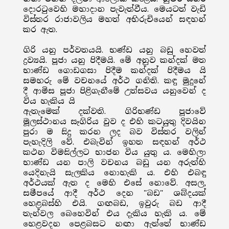
දොරටුවෙහි මහාදාන පැවැත්වීය. මෙයටත් වැඩි
විස්තර රාජාවලිය මහත් අභිරුචියෙන් සඳහන්
කර ඇත.
ගිරි යනු පර්වතයයි. භණ්ඩ යනු බඩු හෙවත්
ද්‍රව්‍යයි. පූජා යනු පිදීමයි. මේ අනුව කන්දක් මත
භාණ්ඩ ගොඩගසා පිදීම කන්දක් පිදීමය යි
සමහරු මේ වචනයේ අර්ථ ගනිති. කඳු මුදුනේ
දී ආමිස පූජා පිළිගැනීමේ උත්සවය යනුවෙන් ද
විය හැකිය යි
ඇතැමෙක් දක්වති. ගිරිභණ්ඩ පූජාවේ
මූලස්ථානය සෑගිරිය වුව ද එහි කටයුතු දිවයින
පුරා ම සිදු කරන ලද බව විස්තර වලින්
පැහැදිලි වේ. එබැවින් ඉහත සඳහන් අර්ථ
කථන විමසිල්ලට භාජන විය යුතු ය. මෙහිලා
භාණ්ඩ යන පාලි වචනය බඩු යන අරුත්හි
යෙදිනැයි සැලකිය නොහැකි ය. එහි එබඳු
අර්ථයක් ඇත ද මෙහි එසේ නොවේ. අසල,
සමීපයේ ආදී අර්ථ දෙන "බඩ" ශබ්දයක්
හෙළබස්හි එයි. ගඟබඩ, ඉවුරු බඩ ආදී
තැන්වල බෙහෙවින් එය දැකිය හැකි ය. මේ
හෙළවදන පෙළබසට නඟා ඇත්තේ භාණ්ඩ