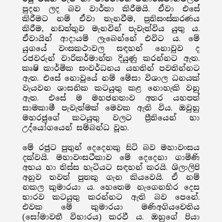
පුදන ලද බව වාර්තා කිරීමයි. ඒවා එසේ
කිරීමට නම් ඒවා තැනවීම, ප්‍රතිසංස්කරණය
කිරීම, නඩත්තුව මැනවින් පැවැත්විය යුතු ය.
ඒවායින් ආදායම් ලැබෙන්නේ එවිට ය. මේ
යුගයේ වංසකථාවල සඳහන් නොවුව ද
රජවරුන් වාරිකර්මාන්ත දියුණු කරන්නට ඇත.
කෘෂි කාර්මික සංවර්ධනය යහතින් පවතින්නට
ඇත. එසේ නොවූයේ නම් මේසා විශාල ධනයක්
වැයවන ශාසනික කටයුතු කළ නොහැකි වනු
ඇත. එසේ ම මහජනතාව අතර යහපත්
සාමකාමී පැවැත්මක් මෙවක ඇති විය. ඔවුහු
මහරජුගේ කටයුතු වලට ප්‍රීතියෙන් හා
උද්යෝගයෙන් සම්බන්ධ වූහ.
මේ රජුට පුතුන් දෙදෙනකු සිටි බව මහාවංසය
දක්වයි. මහාවංසටීකාව මේ දෙදෙනා ගාමිණි
අභය හා තිස්ස හැටියට සඳහන් කරයි. ශිලාලිපි
අනුව තවත් පුතකු ගැන කියවෙයි. ඒ නම්
නකල කුමාරයා ය. හෙතෙම නැගෙනහිර දෙස
භාරව කටයුතු කරන්නට ඇති බව පෙනේ.
එවක මේ කුමාරයා මණිඅගියචෙතිය
(සෝමාවතී විහාරය) කරවී ය. ඔහුගේ පියා