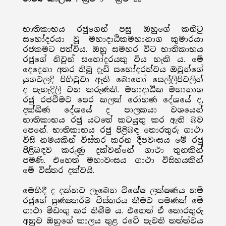
භාතිකාභය රජුගෙන් පසු ඔහුගේ කනිටු
සහෝදරයා වූ මහාදාඨිකමහානාග කුමාරයා
රජකමට පත්විය. ඔහු සමහර විට භාතිකාභය
රජුගේ නිවුන් සහෝදරයකු විය හැකි ය. මේ
දෙදෙනා අතර තිබූ දැඩි සහෝදරත්වය ඔවුන්ගේ
යුගවලදි පිහිටුවා ඇති බොහෝ සෙල්ලිපිවලින්
ද පැහැදිලි වන කරුණකි. මහාදාඨික මහානාග
රජු රජවීමට පෙර කලක් රෝහණ දේශයේ ද,
දක්ඛිණ දේශයේ ද පාලකයා වශයෙන්
භාතිකාභය රජු යටතේ කටයුතු කර ඇති බව
පෙනේ. භාතිකාභය රජු පිළිබඳ තොරතුරු ගාථා
විසි නමයකින් විස්තර කරන දීපවංසය මේ රජු
පිළිබඳව කරුණු දක්වන්නේ ගාථා තුනකින්
පමණි. එහෙත් මහාවංසය ගාථා විසිහයකින්
මේ විස්තර දක්වයි.
මෙහිදී ද දක්නට ලැබෙන විශේෂ ලක්ෂණය නම්
රජුගේ පුණ්‍යකර්ම විස්තරය කීමට පමණක් මේ
ගාථා මිඩංගු කර තිබීම ය. එහෙත් ඒ තොරතුරු
අනුව ඔහුගේ කාලය තුළ රටේ පැවති තත්ත්වය