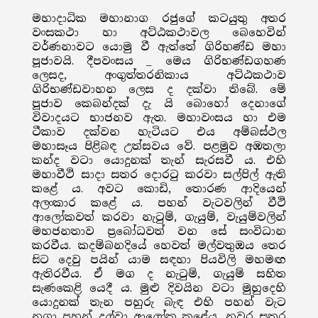
මහාදාධික මහානාග රජුගේ කටයුතු අතර
වංසකථා හා අට්ඨකථාවල බෙහෙවින්
වර්ණනාවට යොමු වී ඇත්තේ ගිරිහණ්ඩ මහා
පූජාවයි. දීපවංසය _ මෙය ගිරිභණ්ඩගහණ
ලෙසද, අංගුත්තරනිකාය අට්ඨකථාව
ගිරිභණ්ඩවාහන ලෙස ද දක්වා තිබේ. මේ
පූජාව කෙබන්දක් දැ යි බොහෝ දෙනාගේ
විවාදයට භාජනව ඇත. මහාවංසය හා එම
ටීකාව දක්වන හැටියට එය අම්බස්ථල
මහාසෑය පිළිබඳ උත්සවය වේ. පළමුව අඹතලා
කන්ද වටා යොදුනක් තැන් සැරසවී ය. එහි
මහාවීථි සාදා සතර දොරටු කරවා සල්පිල් ඇති
කළේ ය. අවට කොඩි, තොරණ ආදියෙන්
අලංකාර කළේ ය. පහන් වැටවලින් වීථි
ආලෝකවත් කරවා නැටුම්, ගැයුම්, වැයුම්වලින්
මහජනතාව ප්‍රබෝධවත් වන සේ සංවිධාන
කරවීය. කදම්බනදියේ හෙවත් මල්වතුඔය තෙර
සිට දෙවු පයින් යාම සඳහා පියවිලි මහමඟ
ඇතිරවීය. ඒ මග ද නැටුම්, ගැයුම් සහිත
සැණකෙළි යෙදී ය. මුළු දිවයින වටා මුහුදෙහි
යොදුනක් තැන පහුරු බැඳ එහි පහන් වැට
නගා පහන් දල්වා ආලෝක කළේය. නුවර සතර