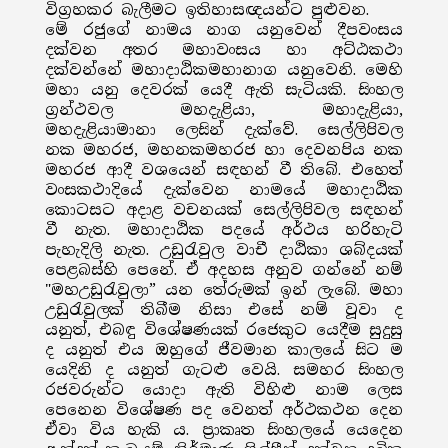
විග්‍රහකර බැලීමට ඉතිහාසඥයන්ට පුළුවන.
මේ රජුගේ නාමය නාග යනුවෙන් දීපවංසය
දක්වන අතර මහාවංසය හා අට්ඨකථා
දක්වන්නේ මහාදාඨිකමහානාග යනුවෙනි. මෙහි
මහා යනු දෙවරක් යෙදී ඇති සැටියකි. සිංහල
ග්‍රන්ථවල මහදැළියා, මහාදැළියා,
මහදැළියාමානා ලෙසින් දැක්වේ. සෙල්ලිපිවල
නක මහරජ, මහනකමහරජ හා දෙවනපිය නක
මහරජ ආදී වශයෙන් සඳහන් වී තිබේ. එහෙත්
වංසකථාදියේ දැක්වෙන නාමයේ මහාදාඨික
කොටසට අදාළ වචනයක් සෙල්ලිපිවල සඳහන්
වී නැත. මහාදාඨික පදයේ අර්ථය හරිහැටි
පැහැදිලි නැත. උඩුරැවුල වාචී දාඨිකා ශබ්දයක්
පෙළබස්හි පෙනේ. ඒ අදහස අනුව ගන්නේ නම්
"මහඋඩුරැවුලා” යන තේරුමක් ඉන් ලැබේ. මහා
උඩුරැවුලක් තිබීම නිසා එසේ නම් වූවා ද
යනුත්, එබඳු විශේෂණයක් රජෙකුට යෙදීම සුදුසු
ද යනුත් එය ඔහුගේ ජීවමාන කාලයේ සිට ම
යෙදිනි ද යනුත් ගැටළු වෙයි. සමහර සිංහල
රජවරුන්ට යොදා ඇති විහිළු නාම ලෙස
පෙනෙන විශේෂණ පද වෙනත් අර්ථකථන දෙන
ඒවා විය හැකි ය. ප්‍රාකෘත සිංහලයේ යෙදෙන