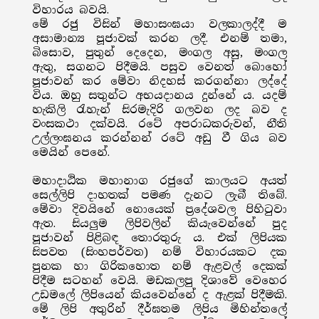
විහාරය බවයි.
මේ රජු විසින් මහාසංඝයා වලකාලද්දී ම
අසාමාන්‍ය පූජාවක් කරන ලදී. එනම් තමා,
බිසොව, පුතුන් දෙදෙන, මංගල අසු, මංගල
ඇතු, සගනට පිදීමයි. පසුව වෙනත් බොහෝ
පූජාවන් කර මේවා නිදහස් කරගන්නා ලද්දේ
විය. ඔහු සතුන්ට අභයදානය දුන්නේ ය. යදම්
හැකිලි රැහැන් සිරමැදිරි ගලවන ලද බව ද
වංසකථා දක්වයි. රටේ අපරාධකරුවන්, නීති
උල්ලංඝනය කරන්නන් රටේ අඩු වී ගිය බව
මෙයින් පෙනේ.
මහාදාඨික මහානාග රජුගේ කාලයට අයත්
සෙල්ලිපි දාහතක් පමණ දැනට ලැබී තිබේ.
මේවා දිවයිනේ නොයෙක් ප්‍රදේශවල පිහිටුවා
ඇත. සියලුම ලිපිවලින් කියැවෙන්නේ පුද
පූජාවන් පිළිබඳ තොරතුරු ය. එක් ලිපියක
සිපවත (සිංහපර්වත) නම් විහාරයකට දක
පුනක හා ගිරිකහොත නම් ඇළවල් දෙකක්
පිදීම සටහන් වෙයි. මඩකලපු දිශාවේ වෙහෙර
උඩමලේ ලිපියෙන් කියවෙන්නේ ද ඇළක් පිදීමකි.
මේ ලිපි අතුරින් දීර්ඝතම ලිපිය මිහින්තලේ