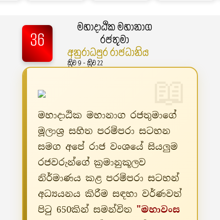
මහාදාඨික මහානාග
36
රජතුමා
අනුරාධපුර රාජධානිය
ක්‍රිව 9 - ක්‍රිව 22
මහාදාඨික මහානාග රජතුමාගේ
මූලාශ්‍ර සහිත පරම්පරා සටහන
සමග අපේ රාජ වංශයේ සියලුම
රජවරුන්ගේ ක්‍රමානුකූලව
නිර්මාණය කළ පරම්පරා සටහන්
අධ්‍යයනය කිරීම සඳහා වර්ණවත්
පිටු 650කින් සමන්විත
"මහාවංස