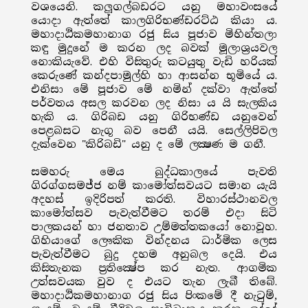
වශයෙනි. කලූගල්බඩරට යනු මහාවංසයේ
යොදා ඇත්තේ කාලගිරිභණ්ඩරට්ඨ කියා ය.
මහාදාඨිකමහානාග රජු සිය පූජාව මිහින්තලා
කඳු මුදුනේ ම කරන ලද බවක් මූලාශ්‍රයවල
නොකියැවේ. එහි විසිතුරු කටයුතු වැඩි හරියක්
කෙරුණේ කන්දපාමුල්හි හා ආසන්න භූමියේ ය.
එනිසා මේ පූජාව මේ නමින් දක්වා ඇත්තේ
පර්වතය අසල කරවන ලද නිසා ය යි සැලකිය
හැකි ය. ගිරිබඩ යනු ගිරිභණ්ඩ යනුවෙන්
පෙළබසට නැගූ බව පෙනී යයි. සෙල්ලිපිවල
දැක්වෙන "කිරිබඩි" යනු ද මේ ලක්‍ෂණ ම ගනී.
සමහරු මෙය බුද්ධකාලයේ පැවති
ගිරග්ගසමජ්ජ නම් කාමෝත්සවයට සමාන යැයි
අදහස් ඉදිරිපත් කරති. විහාරස්ථානවල
කාමෝත්සව පැවැත්වීමට තරම් එදා සිටි
පාලකයන් හා ජනතාව උම්මත්තකයෝ නොවූහ.
ගිහියාගේ ලෞකික වින්දනය ධාර්මික ලෙස
පැවැත්වීමට බුදු දහම අනුබල දෙයි. එය
කිසිතැනක ප්‍රතික්‍ෂේප කර නැත. ආගමික
උත්සවයක වුව ද එයට තැන ලැබී තිබේ.
මහාදාඨිකමහානාග රජු සිය පිංකමේ දී නැටුම්,