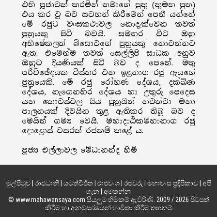
එහි පූජාවක් කරමින් තමාගේ පුතු (තුමහ පුත)
එය කර වූ බව සටහන් කිරීමෙන් පෙනී යන්නේ
මේ රජුට වංසකථාවල නොදැක්වෙන තවත්
පුත්‍රයකු සිටි බවයි. සමහර විට ඔහු
අභිෂේකලත් බිසොවගේ පුත්‍රයකු නොවන්නට
ඇත. එමෙන්ම තවත් සෙල්ලිපි සාධක අනුව
ඔහුට දියණියක් සිටි බව ද පෙනේ. මතු
පරිච්ඡේදයක විස්තර වන ඉළනාග රජු ඇයගේ
පුත්‍රයෙකි. මේ රජු රෝහණ දේශය, දක්ඛිණ
දේශය, නැගෙනහිර දේශය හා උතුරු පෙදෙස
යන කොටස්වල සිය පුත්‍රයින් නවත්වා මනා
පාලනයක් දිවයින තුළ ඇතිකර තිබූ බව ද
මෙයින් ගම්‍ය වෙයි. මහාදාඨිකමහානාග රජු
දොළොස් වසරක් රජකම් කළේ ය.
පූජ්‍ය එල්ලාවල මේධානන්ද හිමි
මුල්පිටුව
|
රාජධානි
|
යටත්විජිත
|
රාජවංශ
|
රජවරු
|
මහාවංස ප්‍රදීපිකාව
|
අපි
ගැන
|
අමතන්න
© www.mahawansaya.com සියලුම හිමිකම් ඇවිරිණි. 2009 / 2026 පිටපත්
කිරීම හා අනවසරයෙන් භාවිතා කිරීම තහනම්