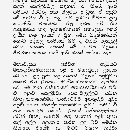
ඇත්දත් කැටයම් නිර්මාණ ශිල්පීන් දක්වන දටික
සදක් සෙල්ලිපිවල සඳහන් වී තිබේ. අපේ
සමහර රජවරු දක්‍ෂ ශිල්පීහු ද වූහ. ඒ අනුව
මේ නාමය වී ද? යනු තව දුරටත් විමසිය යුතු
කරුණකි. වලගම්බා රජු දවස මේ රට
ආක්‍රමණය කළ ආක්‍රමණිකයන් සත්දෙනා අතර
දාඨික නම් අයෙක් ද වූහ. මෙය විශේෂණයක්
නොව පුද්ගල නාමයක් බව ද එයින් පැහැදිලි
වෙයි. කෙසේ වෙතත් මේ නාමය ඔහුගේ
ජීවමාන සමයේ යෙදී ඇති බවක් දක්නට නැත.
මහාවංසය දක්වන හැටියට
මහාදාඨිකමහානාග රජු ද මහාථූපය උදෙසා
බොහෝ පුද පූජා කළ අයෙකි. ඔහුගේ පළමුවන
පිංකම එම ථූපයට "කිංචික්ඛපාසාණ” ඇල්ලීම
වේ. මේ ගැන විස්තරයක් මහාවංසටීකාවේ එයි.
ඒ අනුව සෙල්මුවා පේසාවලල්ලට යටින්
කිංජල්කපාෂාණමය ගඩොළුවට අනතුරුව පුබුදු
පියුම් නෙළු කිංජල්කපාෂාණමය පුවරු ඇතිර වී
යැයි පැහැදිලි කෙරේ. ථූපයේ පේසාවලල්ලට
යටින් පිපුණු නෙළුම් මල් සටහන් ඇති කුඩා
ගල් අල්ලා අලංකාර කරන ලද බව මෙයින්
කියැවේ. එසේම සෑ මළුව විශාල කරවා