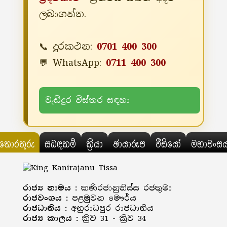
ලබාගන්න.
📞 දුරකථන:
0701 400 300
💬 WhatsApp:
0711 400 300
වැඩිදුර විස්තර සඳහා
තොරතුරු
සබඳකම්
ක්‍රියා
ඡායාරූප
වීඩියෝ
මහාවංස
රාජ්‍ය නාමය :
කණීරජානුතිස්ස රජතුමා
රාජවංශය :
පළමුවන මෞර්ය
රාජධානිය :
අනුරාධපුර රාජධානිය
රාජ්‍ය කාලය :
ක්‍රිව 31 - ක්‍රිව 34