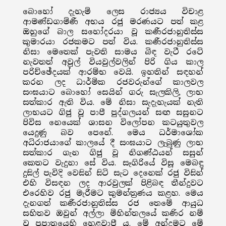
බොහෝ දැහැමි ලෙස රාජ්‍යය විචාළ
ආමණ්ඩගාමිණී අභය රජු මරණයට පත් කළ
ඔහුගේ බාල සහෝදරයා වූ කණීරජානුතිස්ස
කුමාරයා රජකමට පත් විය. කණීරජානුතිස්ස
නිසා මෙතෙක් පැවති සාමය බිඳ වැටී රටේ
නැවතත් අවුල් වියවුල්වලින් පිරි ගිය කාල
පරිච්ඡේදයක් ආරම්භ වෙයි. ඉහතින් සඳහන්
කරන ලද ධාර්මික රජවරුන්ගේ කාලවල
සංඝයාට බොහෝ සෙයින් ගරු සැලකිලි, ලාභ
සත්කාර ඇති විය. මේ නිසා සැදැහැයක් නැති
ලාභයට ගිජු වූ පාපී පුද්ගලයන් සඟ සසුනට
පිවිස නෙයෙක් ශාසන විලෝපන කටයුතුවල
යෙදුණු බව පෙනේ. මෙය ධර්මාශෝක
අධිරාජයාගේ කාලයේ දී සංඝයාට ලැබුණු ලාභ
සත්කාර ගැන ගිජු වූ නිගණ්ඨයන් සසුන්
කෙතට වැදුනා සේ විය. සෑගිරියේ විසූ මෙබඳු
දුසිල් පැවිදි වෙසින් සිටි සැට දෙනෙක් රජු විසින්
එහි විසඳන ලද ආරවුලක් පිළිබඳ තීන්දුවට
එරෙහිව රජු මැරීමට කුමන්ත්‍රණය කළහ. මෙය
දැනගත් කණීරජානුතිස්ස රජ තෙමේ ආයුධ
සහිතව ඔවුන් අල්ලා මිහින්තලයේ කණිර නම්
වූ ප්‍රපාතයෙහි හෙළවාපී ය. මේ අන්දමට මේ