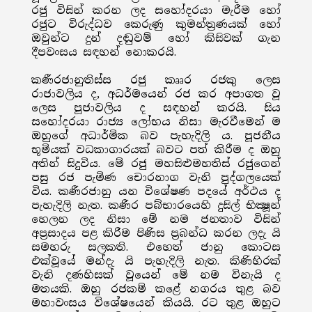
රජු විසින් කරන ලද සහෝදරයා මැරීම හෝ
රජුට විරුද්ධව කෙරුණු කුමන්ත්‍රණයක් හෝ
ඔවුන්ට දුන් දඬුවම් හෝ කිසිවක් ගැන
දීපවංසය සඳහන් නොකරයි.
කණීරජානුතිස්ස රජු කෲර රජකු ලෙස
රාජාවලිය ද, අධර්මයෙන් රජ කර අපාගත වූ
ලෙස පූජාවලිය ද සඳහන් කරයි. සිය
සහෝදරයා රාජ්‍ය ලෝභය නිසා මැරවීමෙන් ම
ඔහුගේ අධාර්මික බව පැහැදිලි ය. පූජනීය
භූමියක් වධකාගාරයක් බවට පත් කිරීම ද ඔහු
අතින් සිදුවිය. මේ රජු මහසිළුමහතිස් රජුගෙන්
පසු රජ පැමිණ චොරනාග වැනි පුද්ගලයෙක්
විය. කණීරජානු යන විශේෂණ පදයේ අර්ථය ද
පැහැදිලි නැත. කණීර පබ්භාරයෙහි දුසිල් භික්‍ෂූන්
හෙලන ලද නිසා මේ නම ජනතාව විසින්
අප්‍රසාදය පළ කිරීම පිණිස ප්‍රබන්ධ කරන ලදැ යි
සමහරු සලකති. එහෙත් ජානු කොටස
එක්වූයේ මන්දැ යි පැහැදිලි නැත. කිණිහිරක්
වැනි දණහිසක් වූයෙන් මේ නම විනැයි ද
මතයකි. ඔහු රජකම් කළේ නගරය තුළ බව
මහාවංසය විශේෂයෙන් කියයි. රට තුළ ඔහුට