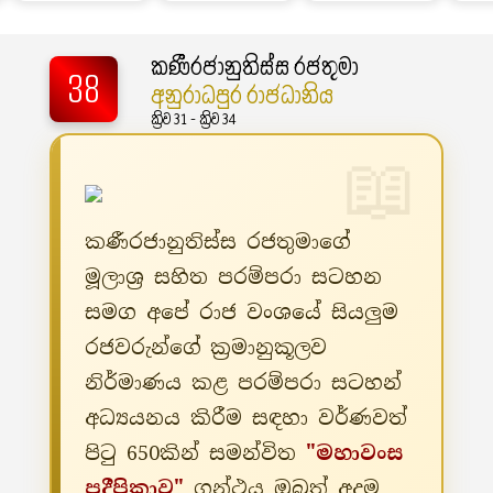
කණීරජානුතිස්ස රජතුමා
38
අනුරාධපුර රාජධානිය
ක්‍රිව 31 - ක්‍රිව 34
කණීරජානුතිස්ස රජතුමාගේ
මූලාශ්‍ර සහිත පරම්පරා සටහන
සමග අපේ රාජ වංශයේ සියලුම
රජවරුන්ගේ ක්‍රමානුකූලව
නිර්මාණය කළ පරම්පරා සටහන්
අධ්‍යයනය කිරීම සඳහා වර්ණවත්
පිටු 650කින් සමන්විත
"මහාවංස
ප්‍රදීපිකාව"
ග්‍රන්ථය ඔබත් අදම