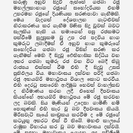
කරුණු අනුව සිදුවී ඇත්තේ ගජබා රජු
මහල්ලකානාග රජුගේ සහෝදරියක එනම්
උතරමහ රජුගේ දියණියක සරණපාවා ගැනීමකි.
මෙය වැදගත් දේශපාලන ගැටළුවක්
නිරාකරණය කර ගැනීම පිණිස සිදු වූවක් බවට
සැලකිය හැකි ය. තමාගෙන් පසු රජකමට
පත්වීමේ සුදුසුකම වූ උප රජ පදවිය නාග
කුමරුට ලබාදීමත් ඒ අනුව නාග කුමරුගේ
සහෝදරිය ගජබා රජු විසින් සරණ කර
ගැනීමත් මෙහි දී සිදුවූ ඓතිහාසික සිද්ධිය වන
අතර ගජබා කුමරු රජ වන විට බෙදී තිබූ
රාජ්‍යය එක්සත් වීම එහි දී සිදුවූ උසස්
ප්‍රතිඵලය විය. මහාවංසය දක්වන පරිදි ගජබා
රජු අභයගිරි මහාථූපය විශාල කොට කරවීය.
එහි දෙරටු සතරෙහි ආදිමුඛ හෙවත් වාහල්කඩ
ද නිර්මාණය කරන ලදී. එහෙත් දීපවංසය
කියන්නේ අභයගිරි මහාථූපය මේ රජු කරවන
ලද බවකි. සිය මෑණියන් උදෙසා ගාමිණී නම්
පොකුණක් එහි කැර වූ බව දීපවංසය කියයි.
මිරිසවැටි සෑයේ කංචුකය කරවීම ද මේ රජුගේ
කටයුතු අතරට එක් වී තිබේ. මහළු කාලයේ
රාමුක විහාරය කර වූ බව මහාවංසය දක්වයි.
මේ සඳහා මහාවංසය යොදන ලද පච්ඡිමේ