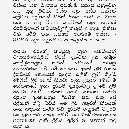
වස්සෙ යන වාක්‍යය පච්ඡිමෙ පස්සෙ යනුවෙන්
විය යුතු බවත්, වස්ස යනු පස්ස යන්නේ
ලේඛන දෝෂයක් බවත් සිතිය හැකි ය. වයස්
ගත වූ පසු විහාර කරවීමක් ගැන වෙනත්
රජවරුන්ගේ කටයුතුවලදී කියැවී ද නැත. එනිසා
එහි අර්ථ ගත යුත්තේ පච්ඡිමෙ පස්සෙ -
බටහිර දෙස යනුවෙනැ යි සැලකිය හැකි ය.
ගජබා රජුගේ කටයුතු ගැන කෙටියෙන්
වංසකථාකරුවන් විසින් දක්වන ලද නමුත්
සෙල්ලිපිවලින් තවත් බොහෝ කරුණු
අනාවරණය වේ. මේ කාලයට අයත් ලිපි රැසක්
දිවයිනේ නොයෙක් ප්‍රදේශ වලින් ලැබී තිබේ.
මෙයින් ලිපි 14 ක් කියවා ඇත. උතුරේ මෙන් ම
රෝහණයේ ඉතා දුරතම ප්‍රදේශවල ද මේ ලිපි
පිහිටා තිබේ. මෙයින් පෙනී යන්නේ ගජබා
රජුගේ ආඥාචක්‍රය දිවයින පුරා එක සේ
පිළිගැනී තිබූ බවයි. මේ ලිපි අතුරින් කීපයක්
ගැන සඳහන් කිරීම වටී. දුරතම රුහුණේ වලවේ
ගං මුවදොර අසල පිහිටි ගොඨපබ්බතාරාමයේ
පර්වතයක ඇති ලිපිය මුලින් ම සඳහන් කළ
හැකි ය.