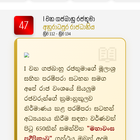
I වන ගජබාහු රජතුමා
47
අනුරාධපුර රාජධානිය
ක්‍රිව 112 - ක්‍රිව 134
I වන ගජබාහු රජතුමාගේ මූලාශ්‍ර
සහිත පරම්පරා සටහන සමග
අපේ රාජ වංශයේ සියලුම
රජවරුන්ගේ ක්‍රමානුකූලව
නිර්මාණය කළ පරම්පරා සටහන්
අධ්‍යයනය කිරීම සඳහා වර්ණවත්
පිටු 650කින් සමන්විත
"මහාවංස
ප්‍රදීපිකාව"
ග්‍රන්ථය ඔබත් අදම