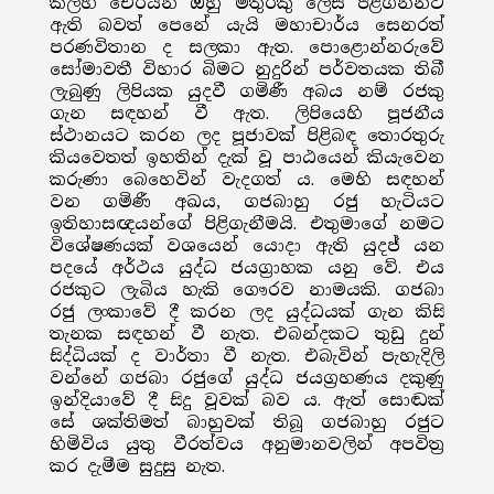
කල්හි චේරයන් ඔහු මිතුරකු ලෙස පිළිගන්නට
ඇති බවත් පෙනේ යැයි මහාචාර්ය සෙනරත්
පරණවිතාන ද සලකා ඇත. පොළොන්නරුවේ
සෝමාවතී විහාර බිමට නුදුරින් පර්වතයක තිබී
ලැබුණු ලිපියක යුදවී ගමිණී අබය නම් රජකු
ගැන සඳහන් වී ඇත. ලිපියෙහි පූජනීය
ස්ථානයට කරන ලද පූජාවක් පිළිබඳ තොරතුරු
කියවෙතත් ඉහතින් දැක් වූ පාඨයෙන් කියැවෙන
කරුණා බෙහෙවින් වැදගත් ය. මෙහි සඳහන්
වන ගමිණී අඛය, ගජබාහු රජු හැටියට
ඉතිහාසඥයන්ගේ පිළිගැනීමයි. එතුමාගේ නමට
විශේෂණයක් වශයෙන් යොදා ඇති යුදජ් යන
පදයේ අර්ථය යුද්ධ ජයග්‍රාහක යනු වේ. එය
රජකුට ලැබිය හැකි ගෞරව නාමයකි. ගජබා
රජු ලංකාවේ දී කරන ලද යුද්ධයක් ගැන කිසි
තැනක සඳහන් වී නැත. එබන්දකට තුඩු දුන්
සිද්ධියක් ද වාර්තා වී නැත. එබැවින් පැහැදිලි
වන්නේ ගජබා රජුගේ යුද්ධ ජයග්‍රහණය දකුණු
ඉන්දියාවේ දී සිදු වූවක් බව ය. ඇත් සොඬක්
සේ ශක්තිමත් බාහුවක් තිබූ ගජබාහු රජුට
හිමිවිය යුතු වීරත්වය අනුමානවලින් අපවිත්‍ර
කර දැමීම සුදුසු නැත.