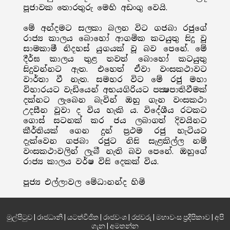
පූජාවක තොරතුරු මෙහි අඩංගු වෙයි.
මේ අන්දමට සලකා බලන විට ගජබා රජුගේ
රාජ්‍ය කාලය බොහෝ ආගමික කටයුතු සිදු වූ
සාමකාමී නිදහස් යුගයක් වූ බව පෙනේ. මේ
දීර්ඝ කාලය තුළ තවත් බොහෝ කටයුතු
සිදුවන්නට ඇත. එහෙත් ඒවා වංසකථාවට
වාර්තා වී නැත. සමහර විට මේ රජු මහා
විහාරයට වැඩියෙන් අභයගිරියට පක්‍ෂපාතිවීමක්
දක්නට ලැබෙන බැවින් ඔහු ගැන වංසකථා
උදසීන වූවා ද විය හැකි ය. විදේශීය රටකට
ගොස් සටනක් කර ජය ලබාගත් දිවයිනට
කීර්තියක් ගෙන දුන් ප්‍රථම රජු හැටියට
දැක්වෙන ගජබා රජුට නිසි සැළකිල්ල නම්
වංසකථාවලින් ලැබී නැති බව පෙනේ. ඔහුගේ
රාජ්‍ය කාලය වර්ෂ විසි දෙකක් විය.
පූජ්‍ය එල්ලාවල මේධානන්ද හිමි
මුල්පිටුව
|
රාජධානි
|
යටත්විජිත
|
රාජවංශ
|
රජවරු
|
මහාවංස ප්‍රදීපිකාව
|
අපි
ගැන
|
අමතන්න