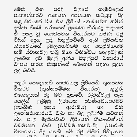
මෙහි එන පරිදි වලවේ ගංමුවදොර
ජාත්‍යන්තරව ආනයන අපනයන කටයුතු සිදු
කළ වරායක් විය. එය ලිපියේ ගොඩපවත නමින්
දක්වා තිබේ. වරායෙන් ලැබෙන තීරුබදු ආදායම
ඒ අසළ වූ ගොඩපවත විහාරයට ගජබා රජු
විසින් දෙන ලදී. සිතුල්පව්වේ ඇති ලිපියකින්
කියවෙන්නේ දුබලයහටගම හා අකුජුමහගම
නම් ස්ථානවල තිබූ මහා විනිශ්චය ශාලාවලින්
ලැබෙන දඩ මුදල් ආදිය සිතුල්පව් විහාරයේ
වාසය කරන භික්‍ෂූන්ගේ බෙහෙත් සඳහා පුදන
ලද බවයි.
උතුරු පෙදෙසෙහි තාමරගල ලිපියෙහි ගුතපවත
විහරට (ගුත්තපබ්බත විහාරය) කුඹුරු
එකොළසක් පිදූ බව දැක්වේ. රුවන්වැලි සෑය
අසලින් ලැබුණු ලිපියෙහි දකිණිඅඛයඅරබට
(දක්ඛිණ අභය ආරාමය) හා එහි
උපෝෂථාගාරයට වැව් හා බදු ලබාදීම සටහන්
වේ. පාලු මැකිච්චාව ලිපියෙන් කියැවෙන්නේ
වඩමනක වැව (වඩ්ඩමානකවාපි) ථූපාරාම
විහාරයට පිදූ බවකි. මේ රජු විසින් පිහිටුවන