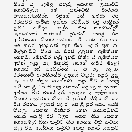
ගියේ ය. දෙමළ සතුරු සෙනඟ ලංකාවට
ගොඩබැස්ස මේ තුන්වෙනි වාරයයි.
වංකනාසිකතිස්ස රජුගේ පුත් ගජබා රජ
රජකමට පැමිණ ඉන්නා අවධියට රජු රාත්‍රියේ
නුවර ඇවිදින කල්හි එක් කනවැන්දුම්
ගැහැනියක් තමාගේ දරුවන් සොළී රජ
අල්වාගෙන ගියාට අඬනවා ඒ ගජබා රජ අසා
මේ නුවර අනඩුවක් ඇත කියා දොර සුනු ගා
මාලිගාවට ගියේ ය. එරජ උදෑසන ඇමතියන්
ගෙන්වා මෙනුවර නඩු අනඩු කිම්ද යි ඇමතියන්
අතින් ඇසූ සඳ මහරජ අපගේ නුවර මගුල්
ගෙයක් සේ තිබෙන්නේ ය යි සැළ කළහ.
රජතෙමේ ඇමතියන්ට උදහස් වදාරා දොර සුනු
ගෑ ගෙයි ස්ත්‍රිය ගෙන්නවා ඇසූ විට කරිකාල්
නම් සොළී රජ සිංහල වැසියන් දොළොස් දහසක්
අල්ලන විට මාගේ දරු දෙදෙනා ද අල්ලාගෙන
ගියාට ඇඬුවාය කියා ඒ දුප්පත් ස්ත්‍රිය කී සඳ
පිය රජහට උදහස් වදාරා සොළී පුර සෙට යෙමි
කියලා සෙනඟ එක්කර ගෙන යාපාපටුනට
ගොස් සොළී රජ බලපා ගෙන ගිය සෙනග
ගෙනෙමැයි සිතා කැටුව ගිය සෙනග එහි නවතා
නීල මහ යෝධයා කැටුව ගෙන ගොස් යගදාව