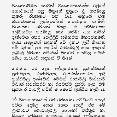
වනැසිනම්බප හෙවත් වංකනාසිකතිස්ස රජුගේ
අභාවයෙන් පසු ඔහුගේ පුත්‍රයා වූ ගජබාහු
කුමරු රජකමට පත් විය. ඔහුගේ නම
මහාවංසයේ දැක්වෙන්නේ ගජබාහුක ගාමිණී
වශයෙනි. වෙනත් සියලු ම ඓතිහාසික
ලේඛනවල ගජබාහු හෝ ගජබා යන නමින්
දැක්වෙන අතර සෙල්ලිපි සමහරක මහරජගමිණි
අබය යනුවෙන් සඳහන් වේ. දනට ලැබී තිබෙන
මේ රජුගේ ලිපි අතුරින් රුවන්වැලි සෑය අසලින්
ලැබුණු ලිපියක පමණක් මහරජ ගයබහු ගමිණි
අබය හැටියට සඳහන් වී තිබේ.
ගජබාහු රජු ගැන අද්භූතජනක ප්‍රවෘත්තියක්
පූජාවලිය, රාජාවලිය, රාජරත්නාකරය ආදී
ග්‍රන්ථවල දැක්වෙයි. මෙයින් රාජාවලි වාර්තාව
වඩාත් සවිස්තරව හා රසවත්ව දක්වා ඇත. එම
පුවත රාජාවලි බසින් ම මෙසේ දැක්විය හැකි ය.
"ඒ වංකනාසිකතිස් රජ රජකරන අවධියට සොළී
රටින් දෙමළ සෙන් ගෙන සොළී රජ මේ
ලංකාවට ගොඩබැසලා බොහෝ වස්තුව හා
සිංහල වැසියන් දොළොස් දහසක් අල්වාගෙන