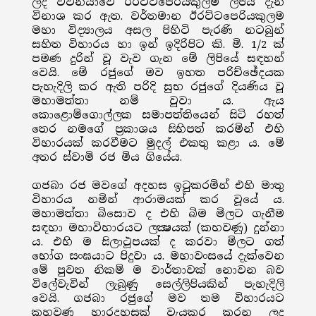
ලද වව්නියාවේ ඊරට්ටපෙරියකුලම් ලිපිය දැන්
විනාශ කර ඇත. වර්තමාන ඊරට්ටපෙරියකුලම
මහා විද්‍යාලය අසල පිහිටි පැරණි නටබුන්
සහිත විහාරය හා ඉන් ඉදිරිපිට කි. මි. 1/2 ක්
පමණ දුරින් වූ වැව ගැන මේ ලිපියේ සඳහන්
වෙයි. මේ රජුගේ මව ඉහත පරිච්ඡේදයක
පැහැදිලි කර ඇති පරිදි සුභ රජුගේ දියණිය වූ
මහාමත්තා නම් වූවා ය. ඇය
කොළොම්ගොල්ලක සමාපත්තියෙන් සිටි රහත්
තෙර නමගේ ප්‍රකාශය සිහිපත් කරමින් එහි
විහාරයක් කරවීමට මුදල් එකතු කළා ය. මේ
අතර ස්වාමි රජ මිය ගියේය.
ගජබා රජ මවගේ අදහස ඉටුකරමින් එහි මාතු
විහාරය නමින් ආරාමයක් කර වූයේ ය.
මහාමත්තා බිසොව ද එහි බිම මිලට ගැනීම
සඳහා මහාවිහාරයට ලක්‍ෂයක් (කහවණු) දුන්නා
ය. එහි ම සිලාථූපයක් ද කරවා මිලට ගත්
භෝග සංඝයාට පිදුවා ය. මහාවංසයේ දැක්වෙන
මේ පුවත නිකම් ම වාර්තාවක් නොවන බව
විලේවැවින් ලැබුණු සෙල්ලිපියකින් පැහැදිලි
වෙයි. ගජබා රජුගේ මව තම විහාරයට
කහවණු හාරදහසක් වැයකර කරන ලද