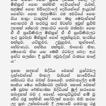
මිනිසුන් ගෙන පත්තිනි දෙවියන්ගේ රුවත්,
සළඹත් ගෙන සිව්දෙවාලේ දෙවියන්ගේ ආයුධත්
ගෙන්වා ගෙන වළගම්බා රජ අවධියේ ගෙන
ගිය පාත්‍රා ධාතුවත් ගෙන මතු මෙවැන්නක්
නොකරව යි තරවටු කර පිටත්ව අවුත් සූවිසි
දහසක් සේනාව ලංකාවට ගොඩ බස්සවා ගෙන
ඒ ඒ ප්‍රවේණිවල මිනිසුන් ඒ ඒ ප්‍රවේණිවලට
ඇර පුරවැඩ මිනිසුන් ගෙන් අලුත්කුරුව, සාරසිය
පත්තුව, යටිනුවර, උඩුනුවර, තුන්පනේ,
හේවාහැට, පන්සිය පත්තුව, එගොඩ තිහ,
මෙගොඩ තිහ යන මෙකී රටවල බෙදා ඇර
ඉන්ට සලස්සා දී සූවිසි අවුරුද්දක් රාජ්‍යය කළේ
ය."
ඉහත සඳහන් සිද්ධිය වෙනත් ග්‍රන්ථවල
දැක්වෙන්නේ සිංහල වැසියන් කාවේරියේ
සේවයට ගිය බවක් වශයෙනි. ගජබාහෑල්ල නම්
කෘතිය මෙය සවිස්තරව දක්වයි. කෙසේ වෙතත්
මේ පුවත ඓතිහාසික සිද්ධියක් මුල් කරගෙන
පබැඳුනක් බව ද පෙනේ. සෙංගුට්ටුවන් නම් වූ
චේර රජු පත්තිනි කෝවිලක් තනවා එහි කරන
ලද පූජා උත්සවයෙහි දී ලංකාවේ ගජබාහු රජු