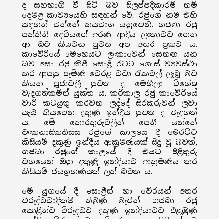
ද සහභාගි වී සිටි බව සිලප්පදිකාරම් නම්
දෙමළ කාව්‍යයෙහි සඳහන් වේ. රජුගේ නම එහි
සඳහන් වන්නේ කයවාග යනුවෙනි. ගජබා රජු
පත්තිනි දේවියගේ අරණ ආදිය ලංකාවට ගෙන
ආ බව කියවන පුවත් අප අතර ප්‍රකට ය.
කාවේරියේ මෙහෙයට ලංකාවෙන් සෙනඟ යන
බව අසා රජු කිපී සොළී රටට ගොස් ව්‍යවස්ථා
කර ආපසු පැමිණ වෙරළ වටා රැකවල් ලැබූ බව
කියන පූජාවලී පුවත ද මෙහිලා විශේෂ
වැදගත්කමින් යුක්ත ය. කරිකාල රජු කාවේරියේ
වාරි කටයුතු කරවන ලද්දේ සිරකරුවන් ලවා
යැයි කියවෙන දකුණු ඉන්දීය පුවත ද වැදගත්
ය. මේ තොරතුරුවලින් පෙනී යන්නේ
වංකනාසිකතිස්ස රජුගේ කාලයේ දී මෙරට්ට
කිසියම් දකුණු ඉන්දීය ආක්‍රමණයක් සිදු වූ බවත්,
ගජබා රජුගේ කාලයේ දී එයට පිළිතුරු
වශයෙන් ඔහු දකුණු ඉන්දියාව ආක්‍රමණය කර
කිසියම් ජයග්‍රහණයක් ලත් බවත් ය.
මේ යුගයේ දී සොළීන් හා වේරයන් අතර
විරුද්ධවාදිකම් තිබුණු බැවින් ගජබා රජු
සොළීන්ට විරුද්ධව දකුණු ඉන්දියාවට එළඹුණු