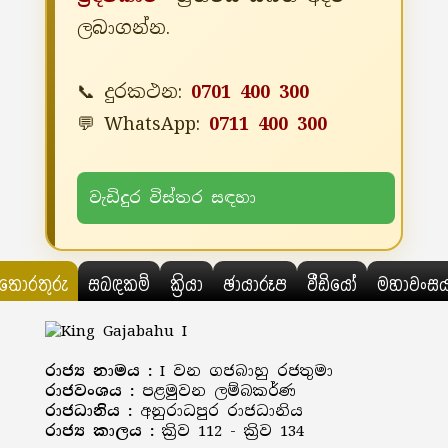
ලබාගන්න.
📞 දුරකථන:
0701 400 300
💬 WhatsApp:
0711 400 300
වැඩිදුර විස්තර සඳහා
තොරතුරු
සබඳකම්
ක්‍රියා
ඡායාරූප
වීඩියෝ
මහාවංස
රාජ්‍ය නාමය :
I වන ගජබාහු රජතුමා
රාජවංශය :
පළමුවන ලම්බකර්ණ
රාජධානිය :
අනුරාධපුර රාජධානිය
රාජ්‍ය කාලය :
ක්‍රිව 112 - ක්‍රිව 134