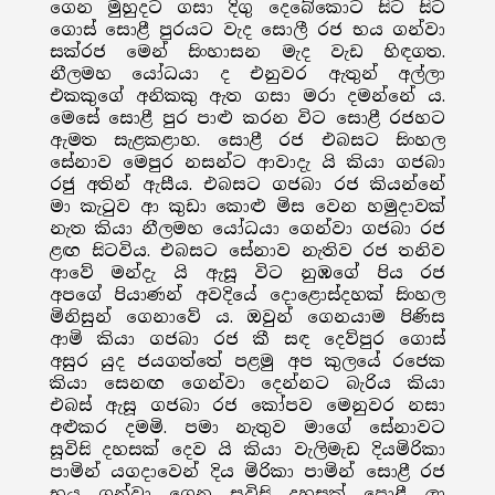
ගෙන මුහුදට ගසා දිගු දෙබේකොට සිට සිට
ගොස් සොළී පුරයට වැද සොලී රජ භය ගන්වා
සක්රජ මෙන් සිංහාසන මැද වැඩ හිඳගත.
නීලමහ යෝධයා ද එනුවර ඇතුන් අල්ලා
එකකුගේ අනිකකු ඇත ගසා මරා දමන්නේ ය.
මෙසේ සොළී පුර පාළු කරන විට සොළී රජහට
ඇමත සැළකළාහ. සොළී රජ එබසට සිංහල
සේනාව මෙපුර නසන්ට ආවාදැ යි කියා ගජබා
රජු අතින් ඇසීය. එබසට ගජබා රජ කියන්නේ
මා කැටුව ආ කුඩා කොළු මිස වෙන හමුදාවක්
නැත කියා නීලමහ යෝධයා ගෙන්වා ගජබා රජ
ළඟ සිටවිය. එබසට සේනාව නැතිව රජ තනිව
ආවේ මන්දැ යි ඇසූ විට නුඹගේ පිය රජ
අපගේ පියාණන් අවදියේ දොළොස්දහක් සිංහල
මිනිසුන් ගෙනාවේ ය. ඔවුන් ගෙනයාම පිණිස
ආමි කියා ගජබා රජ කී සඳ දෙව්පුර ගොස්
අසුර යුද ජයගත්තේ පළමු අප කුලයේ රජෙක
කියා සෙනඟ ගෙන්වා දෙන්නට බැරිය කියා
එබස් ඇසූ ගජබා රජ කෝපව මෙනුවර නසා
අළුකර දමමි. පමා නැතුව මාගේ සේනාවට
සූවිසි දහසක් දෙව යි කියා වැලිමැඩ දියමිරිකා
පාමින් යගදාවෙන් දිය මිරිකා පාමින් සොළී රජ
භය ගන්වා ගෙන සූවිසි දහසක් පොළී ලා