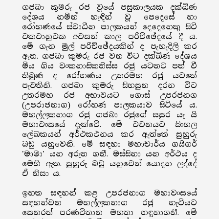
ගජබා කුමරු රජ වූයේ පසුකාලයක දක්ඛිණ
දේශය නමින් හැඳින් වූ පෙදෙසේ හා
රෝහණයේ ස්වාධීන පාලකයන් දෙදෙනෙකු සිටි
වකවානුවක අවසන් කාල පරිච්ඡේදයේ දී ය.
මේ ගැන මුල් පරිච්ඡේදයකින් ද පැහැදිලි කර
ඇත. ගජබා කුමරු රජ වන විට දක්ඛිණ දේශය
මිය ගිය වංකනාසිකතිස්ස රජු යටතට පත් වී
තිබුණ ද රෝහණය උතරමහ රජු යටතේ
පැවතිනි. ගජබා කුමරු සිහසුන දරන විට
උතරමහ රජ අභාවයට ගොස් උපරජනග
(උපරාජනාග) රෝහණ පාලකයාව සිටියේ ය.
මහල්ලකනාග රජු ගජබා රජුගේ සසුර යැ යි
මහාවංසයේ දැක්වේ. මේ වචනයට සිංහල
ලේඛකයන් අර්ථකථනය කර ඇත්තේ සුහුරු
බඩු යනුවෙනි. මේ සඳහා මහාචාර්ය ගයිගර්
'මාමා' යන අරුත ගනී. මස්සිනා යන අර්ථය ද
මෙහි ඇත. සුහුරු බඩු යනුවෙන් යොදන ලද්දේ
ඒ නිසා ය.
ඉහත සඳහන් කළ උපරජනාග මහාවංසයේ
සඳහන්වන මහල්ලකනාග රජු හැටියට
සෙනරත් පරණවිතාන මහතා හඳුනාගනී. මේ