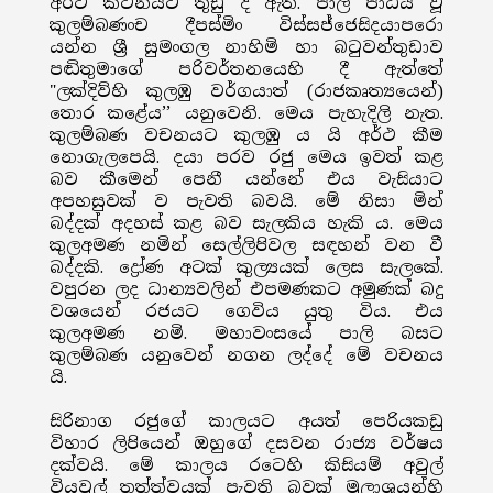
අර්ථ කථනයට තුඩු දී ඇත. පාලි පාඨය වූ
කුලම්බණංච දීපස්මිං විස්සජ්ජෙසිදයාපරො
යන්න ශ්‍රී සුමංගල නාහිමි හා බටුවන්තුඩාව
පඬිතුමාගේ පරිවර්තනයෙහි දී ඇත්තේ
"ලක්දිව්හි කුලඹු වර්ගයාත් (රාජකෘත්‍යයෙන්)
තොර කළේය’’ යනුවෙනි. මෙය පැහැදිලි නැත.
කුලම්බණ වචනයට කුලඹු ය යි අර්ථ කීම
නොගැලපෙයි. දයා පරව රජු මෙය ඉවත් කළ
බව කීමෙන් පෙනී යන්නේ එය වැසියාට
අපහසුවක් ව පැවති බවයි. මේ නිසා මින්
බද්දක් අදහස් කළ බව සැලකිය හැකි ය. මෙය
කුලඅමණ නමින් සෙල්ලිපිවල සඳහන් වන වී
බද්දකි. ද්‍රෝණ අටක් කුල්‍යයක් ලෙස සැලකේ.
වපුරන ලද ධාන්‍යවලින් එපමණකට අමුණක් බදු
වශයෙන් රජයට ගෙවිය යුතු විය. එය
කුලඅමණ නමි. මහාවංසයේ පාලි බසට
කුලම්බණ යනුවෙන් නගන ලද්දේ මේ වචනය
යි.
සිරිනාග රජුගේ කාලයට අයත් පෙරියකඩු
විහාර ලිපියෙන් ඔහුගේ දසවන රාජ්‍ය වර්ෂය
දක්වයි. මේ කාලය රටෙහි කිසියම් අවුල්
වියවුල් තත්ත්වයක් පැවති බවක් මූලාශ්‍රයන්හි