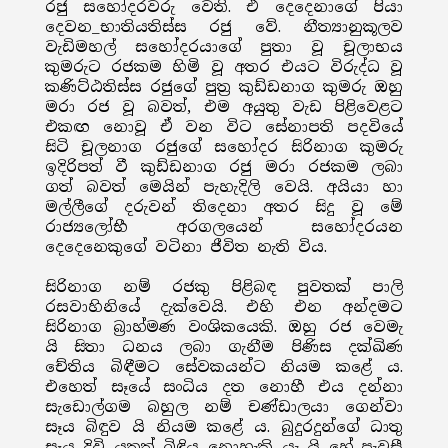
රජු සහෝදරවරු වෙති. ඒ දෙදෙනාගේ පියා
දෙවන_භාතියතිස්ස රජු වේ. නීත්‍යානුකූලව
වැඩිමහල් සහෝදරයාගේ පුතා වූ චූලාභය
කුමරුට රජකම හිමි වූ අතර එයට විරුද්ධ වූ
කණිට්ඨතිස්ස රජුගේ පුත්‍ර කුඩ්ඩනාග කුමරු ඔහු
මරා රජ වූ බවත්, එම අයුතු වැඩ පිළිවෙළට
එකඟ නොවූ ඒ වන විට සේනාපති පදවියේ
සිටි චූලනාග රජුගේ සහෝදර සිරිනාග කුමරු
ඉදිරිපත් වී කුඩ්ඩනාග රජු මරා රජකම ලබා
ගත් බවත් මෙයින් පැහැදිලි වෙයි. අයියා හා
මල්ලීගේ දරුවන් තිදෙනා අතර සිදු වූ මේ
රාජ්‍යලෝභී අරගලයෙන් සහෝදරයන
දෙදෙනෙකුගේ වටිනා ජීවිත නැති විය.
සිරිනාග නම් රජකු පිළිබඳ පුවතක් පාලි
රසවාහිනියේ දැක්වෙයි. එහි එන අන්දමට
සිරිනාග බ්‍රාහ්මණ වංශිකයෙකි. ඔහු රජ වෙමැ
යි සිතා ධනය ලබා ගැනීම පිණිස දක්ඛිණ
චේතිය බිඳීමට සේවකයන්ට නියම කළේ ය.
එහෙත් සෑයේ සංධිය දත නොහී එය දන්නා
සැඩොල්ගම බහුල නම් චණ්ඩාලයා ගෙන්වා
සෑය බිඳුව යි නියම කළේ ය. බුදුරදුන්ගේ ධාතු
සෑය දිවි යතත් බිඳිය නොහැකි යැ යි හේ පැවසී