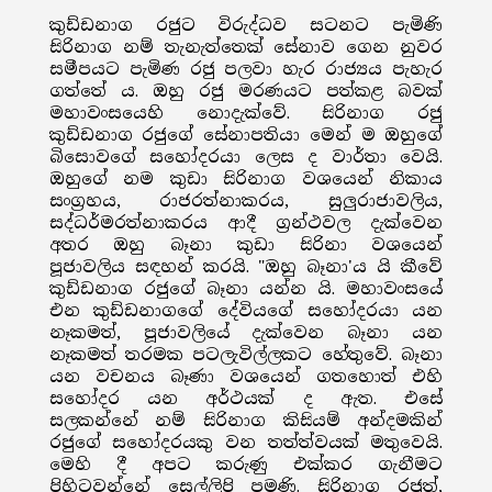
කුඩ්ඩනාග රජුට විරුද්ධව සටනට පැමිණි
සිරිනාග නම් තැනැත්තෙක් සේනාව ගෙන නුවර
සමීපයට පැමිණ රජු පලවා හැර රාජ්‍යය පැහැර
ගත්තේ ය. ඔහු රජු මරණයට පත්කළ බවක්
මහාවංසයෙහි නොදැක්වේ. සිරිනාග රජු
කුඩ්ඩනාග රජුගේ සේනාපතියා මෙන් ම ඔහුගේ
බිසොවගේ සහෝදරයා ලෙස ද වාර්තා වෙයි.
ඔහුගේ නම කුඩා සිරිනාග වශයෙන් නිකාය
සංග්‍රහය, රාජරත්නාකරය, සුලුරාජාවලිය,
සද්ධර්මරත්නාකරය ආදී ග්‍රන්ථවල දැක්වෙන
අතර ඔහු බෑනා කුඩා සිරිනා වශයෙන්
පූජාවලිය සඳහන් කරයි. "ඔහු බෑනා'ය යි කීවේ
කුඩ්ඩනාග රජුගේ බෑනා යන්න යි. මහාවංසයේ
එන කුඩ්ඩනාගගේ දේවියගේ සහෝදරයා යන
නෑකමත්, පූජාවලියේ දැක්වෙන බෑනා යන
නෑකමත් තරමක පටලැවිල්ලකට හේතුවේ. බෑනා
යන වචනය බෑණා වශයෙන් ගතහොත් එහි
සහෝදර යන අර්ථයක් ද ඇත. එසේ
සලකන්නේ නම් සිරිනාග කිසියම් අන්දමකින්
රජුගේ සහෝදරයකු වන තත්ත්වයක් මතුවෙයි.
මෙහි දී අපට කරුණු එක්කර ගැනීමට
පිහිටවන්නේ සෙල්ලිපි පමණි. සිරිනාග රජුත්,