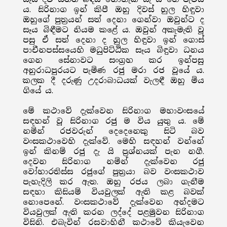
ය. සිරිනාග ඉන් කිපී ඔහු දිවස් හුල හිඳුවා
ඔහුගේ පුත්‍රයන් සත් දෙනා ගෙන්වා ඔවුන්ට ද
සෑය බිඳීමට නියම කළේ ය. ඔවුන් අකැමැති වූ
පසු ඒ සත් දෙනා ද හුල හිඳුවා ඉන් ගොස්
පාචීනපස්සයෙහි මධුපිට්ඨික සෑය බිඳුවා ධනය
ගෙන සේනාවට සංග්‍රහ කර ඉන්පසු
අනුරාධපුරයට පැමිණ රජු මරා රජ වූයේ ය.
කලක දී දරුණු උදරාබාධයක් වැලඳී ඔහු මිය
ගියේ ය.
මේ කථාවේ දැක්වෙන සිරිනාග මහාවංසයේ
සඳහන් වූ සිරිනාග රජු ම විය යුතු ය. මේ
නමින් රජවරුන් දෙදෙනෙකු සිටි බව
වංසකථාවෙහි දැක්වේ. මෙහි සඳහන් වන්නේ
ඉන් කිනම් රජු දැ යි ප්‍රශ්නයක් පැන නගී.
දෙවන සිරිනාග නමින් දැක්වෙන රජු
වෝහාරතිස්ස රජුගේ පුත්‍රයා බව වංසකථාව
පැහැදිලි කර ඇත. ඔහු රජය ලබා ගැනීම
සඳහා කිසියම් වියවුලක් ඇති කළ බවක්
නොපෙනේ. වංසකථාවේ දැක්වෙන අන්දමට
වියවුලක් ඇති කරන ලද්දේ පළමුවන සිරිනාග
විසිනි. එබැවින් රසවාහිනී කථාවේ කියැවෙන