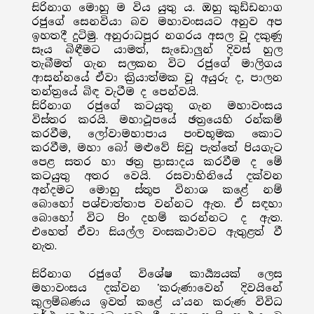
සිරිනාග මොහු ම විය යුතු ය. ඔහු කුඩ්ඩනාග
රජුගේ සෙනවියා බව මහාවංසයට අනුව අප
ඉහතදී දුටිමු. අනුරාධපුර නගරය අසල වූ දකුණු
සෑය බිඳීමට යාමත්, සැඩොලුන් දිවස් හුල
තැබීමත් ගැන සලකන විට රජුගේ මාලිගය
ආසන්නයේ ඒවා ක්‍රියාත්මක වූ අයුරු ද, පාලන
තන්ත්‍රයේ බිඳ වැටීම ද පෙන්වයි.
සිරිනාග රජුගේ කටයුතු ගැන මහාවංසය
විස්තර කරයි. මහාථූපයේ ඡත්‍රයෙහි රන්කම්
කරවීම, ලෝවාමහාපාය පංචභූමක කොට
කරවීම, මහා බෝ මළුවේ සිවු පැත්තේ පියගැට
පෙළ සතර හා ඡත්‍ර ප්‍රාසාදය කරවීම ද මේ
කටයුතු අතර වෙයි. රසවාහිනියේ දක්වන
අන්දමට මොහු ස්තූප විනාශ කළේ නම්
බොහෝ පශ්චාත්තාප වන්නට ඇත. ඒ සඳහා
බොහෝ විට පිං දහම් කරන්නට ද ඇත.
එහෙත් ඒවා සියල්ල වංසකථාවට ඇතුළත් වී
නැත.
සිරිනාග රජුගේ විශේෂ කාර්‍ය්‍යයක් ලෙස
මහාවංසය දක්වන 'කරුණාවෙන් දිවයිනේ
කුලම්බණය ඉවත් කළේ ය’යන කරුණ විවිධ