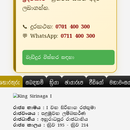
ලබාගන්න.
📞 දුරකථන:
0701 400 300
💬 WhatsApp:
0711 400 300
වැඩිදුර විස්තර සඳහා
තොරතුරු
සබඳකම්
ක්‍රියා
ඡායාරූප
වීඩියෝ
මහාවංස
රාජ්‍ය නාමය :
I වන සිරිනාග රජතුමා
රාජවංශය :
පළමුවන ලම්බකර්ණ
රාජධානිය :
අනුරාධපුර රාජධානිය
රාජ්‍ය කාලය :
ක්‍රිව 195 - ක්‍රිව 214