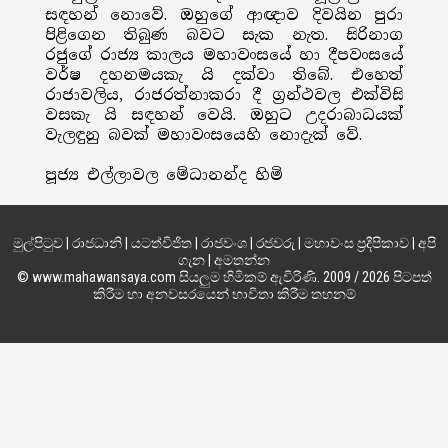
සඳහන් නොවේ. ඔහුගේ ආඥාව දිවයින පුරා
පිළිගෙන තිබුණ බවට සැක නැත. සිරිනාග
රජුගේ රාජ්‍ය කාලය මහාවංසයේ හා දීපවංසයේ
වර්ෂ දහනමයකැ යි දක්වා තිබේ. එහෙත්
රාජාවලිය, රාජරත්නාකරා දී ග්‍රන්ථවල එක්විසි
වසකැ යි සඳහන් වෙයි. ඔහුට උදරාබාධයක්
වැලඳුනු බවක් මහාවංසයෙහි නොදැක් වේ.
පූජ්‍ය එල්ලාවල මේධානන්ද හිමි
මුල්පිටුව
|
රාජධානි
|
යටත්විජිත
|
රාජවංශ
|
රජවරු
|
මහාවංස ප්‍රදීපිකාව
|
අපි
ගැන
|
අමතන්න
© www.mahawansaya.com සියලුම හිමිකම් ඇවිරිණි. 2009 / 2026 පිටපත්
කිරීම හා අනවසරයෙන් භාවිතා කිරීම තහනම්