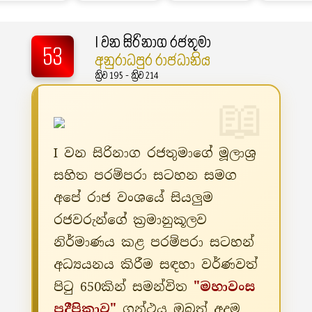
I වන සිරිනාග රජතුමා
53
අනුරාධපුර රාජධානිය
ක්‍රිව 195 - ක්‍රිව 214
I වන සිරිනාග රජතුමාගේ මූලාශ්‍ර
සහිත පරම්පරා සටහන සමග
අපේ රාජ වංශයේ සියලුම
රජවරුන්ගේ ක්‍රමානුකූලව
නිර්මාණය කළ පරම්පරා සටහන්
අධ්‍යයනය කිරීම සඳහා වර්ණවත්
පිටු 650කින් සමන්විත
"මහාවංස
ප්‍රදීපිකාව"
ග්‍රන්ථය ඔබත් අදම