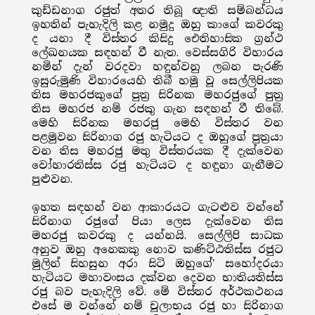
කුඩ්ඩනාග රජුත් අතර තිබූ ඥාති සම්බන්ධය
ඉහතින් පැහැදිලි කළ නමුදු ඔහු කාගේ කවරකු
ද යනා දී විස්තර කිසිදු ඓතිහාසික ග්‍රන්ථ
ලේඛනයක සඳහන් වී නැත. වෙස්සගිරි විහාරය
නමින් දැන් වරදවා හඳුන්වනු ලබන පැරණි
ඉසුරුමුණි විහාරයෙහි තිබී හමු වූ සෙල්ලිපියක
තිස මහරජකුගේ පුත්‍ර සිරිනක මහරජුගේ පුත්‍ර
තිස මහරජ නම් රජකු ගැන සඳහන් වී තිබේ.
මෙහි සිරිනක මහරජු මෙහි විස්තර වන
පළමුවන සිරිනාග රජු හැටියට ද ඔහුගේ පුත්‍රයා
වන තිස මහරජු මතු විස්තරයක දී දැක්වෙන
වෝහාරතිස්ස රජු හැටියට ද හඳුනා ගැනීමට
පුළුවන.
ඉහත සඳහන් වන ආකාරයට ගැටළුව වන්නේ
සිරිනාග රජුගේ පියා ලෙස දැක්වෙන තිස
මහරජු කවරකු ද යන්නයි. සෙල්ලිපි සාධක
අනුව ඔහු අනෙකකු නොව කණිට්ඨතිස්ස රජුට
මුලින් සිහසුන අරා සිටි ඔහුගේ' සහෝදරයා
හැටියට මහාවංසය දක්වන දෙවන භාතියතිස්ස
රජු බව පැහැදිලි වේ. මේ විස්තර අර්ථකථනය
එසේ ම වන්නේ නම් චූලාභය රජු හා සිරිනාග