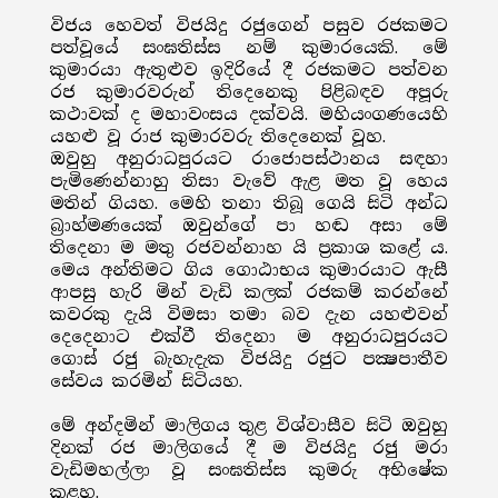
විජය හෙවත් විජයිදු රජුගෙන් පසුව රජකමට
පත්වූයේ සංඝතිස්ස නම් කුමාරයෙකි. මේ
කුමාරයා ඇතුළුව ඉදිරියේ දී රජකමට පත්වන
රජ කුමාරවරුන් තිදෙනෙකු පිළිබඳව අපූරු
කථාවක් ද මහාවංසය දක්වයි. මහියංගණයෙහි
යහළු වූ රාජ කුමාරවරු තිදෙනෙක් වූහ.
ඔවුහු අනුරාධපුරයට රාජොපස්ථානය සඳහා
පැමිණෙන්නාහු තිසා වැවේ ඇළ මත වූ හෙය
මතින් ගියහ. මෙහි තනා තිබූ ගෙයි සිටි අන්ධ
බ්‍රාහ්මණයෙක් ඔවුන්ගේ පා හඬ අසා මේ
තිදෙනා ම මතු රජවන්නාහ යි ප්‍රකාශ කළේ ය.
මෙය අන්තිමට ගිය ගොඨාභය කුමාරයාට ඇසී
ආපසු හැරි මින් වැඩි කලක් රජකම් කරන්නේ
කවරකු දැයි විමසා තමා බව දැන යහළුවන්
දෙදෙනාට එක්වී තිදෙනා ම අනුරාධපුරයට
ගොස් රජු බැහැදැක විජයිදු රජුට පක්‍ෂපාතීව
සේවය කරමින් සිටියහ.
මේ අන්දමින් මාලිගය තුළ විශ්වාසීව සිටි ඔවුහු
දිනක් රජ මාලිගයේ දී ම විජයිදු රජු මරා
වැඩිමහල්ලා වූ සංඝතිස්ස කුමරු අභිෂේක
කළහ.