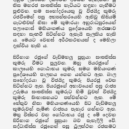
තිස මහරජ සංඝතිස්ස හැටියට හඳුනා ගැනීමට
පුළුවන. තම සහෝදරයෙකු වූ විජයිදු කුමරු
රජවීමෙන් පසු අභ්‍යන්තරයෙහි ඇතිවූ කිසියම්
ගැටළුවක් නිසා මේ කුමාරයා අනුරාධපුරයෙන්
පලාගොස් මහියංගණය ප්‍රදේශයෙහි ආරක්‍ෂාව
සඳහා සැඟවී සිටින්නට ඇතැයි සැලකිය හැකි
ය. මෙයට වෙනස් අර්ථකථනයක් ද මෙහිලා
දැක්විය හැකි ය.
සිරිනාග රජුගේ වැඩිමහලු පුත්‍රයා සංඝතිස්ස
කුමරු වීමට පුලුවන. ඔහු පියරජුගේ .
කාලයෙහි ගොඨාභය කුමරු සමග මහියංගණ
ප්‍රදේශයෙහි පාලනය ගෙන යන්නට ඇත. බාල
සහෝදරයා වූ විජයිදු කුමරු පියරජු වෙත
සිටින්නට ඇත. පියරජුගේ අභාවයෙන් පසු රාජ්‍ය
උරුමය සංඝතිස්ස කුමරුට හිමි වූවත් විජයිදු
කුමරු සිංහාසනයට පත්වන්නට ඇත. මේ
හේතුව නිසා මහියංගණයෙහි සිට වැඩිමහලු
කුමරුවන් පැමිණ රාජ්‍යය පැහැර ගන්නට ඇත.
මතු විස්තර වන ගෝඨාභය රජු ද මේ දෙවන
සිරිනාග රජුගේ පුත්‍රයා බව පැහැදිලි වේ.
සද්ධාතිස්ස රජුගෙන් පසු ථූලත්ථන රජකමට