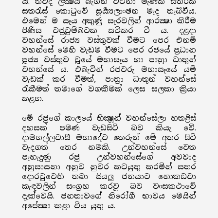
යි. තවද ලක්‍ෂය බැගින් වටිනා මැණික් සතරක්
සතරැස් කොටුවේ සූර්‍ය්‍යලාංඡන මැද තැබ්වීය.
එමෙන් ම සෑය අකුණු සැරවලින් ආරක්‍ෂා කිරීම
පිණිස වජ්‍රචුම්බටක සවිකර වී ය. දළදා
වහන්සේ රාජ්‍ය වස්තුවක් වීමට පෙර එනම්
වහන්සේ මෙහි වැඩම වීමට පෙර රජයේ ප්‍රධාන
පූජ්‍ය වස්තුව වූයේ මහාසෑය හා පාත්‍රා ධාතුන්
වහන්සේ ය. එබැවින් රජවරු මහාසෑයේ යම්
වැඩක් කර වීමත්, පාත්‍රා ධාතූන් වහන්සේ
රැකීමත් තමාගේ වගකීමක් ලෙස සලකා ක්‍රියා
කළහ.
මේ රජුගේ කාලයේ භික්‍ෂූන් වහන්සේලා හතළිස්
දහසක් පමණ වැඩසිටි බව කියැ වේ.
දාමගල්ලවාසී මහාදේව තෙරුන් මේ අතර සිටි
වැදගත් තෙර නමකි. උන්වහන්සේ වෙත
පැහැදුණු රජු උන්වහන්සේගේ අවවාද
අනුසාසනා අනුව නුවර කටයුතු කරමින් සතර
දොරටුවෙහි තබා සියලු ජනයාට නොකඩවා
කැඳවලින් සංග්‍රහ කරවූ බව වංසකථාවේ
දැක්වෙයි. ජනතාවගේ නිරෝගී භාවය මෙයින්
අපේක්‍ෂා කළා විය යුතු ය.