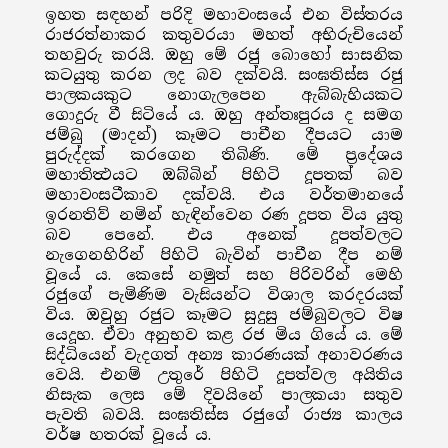
ඉහත සඳහන් පරිදි මහාවංසයේ එන විස්තරය
රාජරත්නාකර කතුවරයා මහත් අභිරුචියෙන්
තහවුරු කරයි. ඔහු මේ රජු බොහෝ සාසනික
කටයුතු කරන ලද බව දක්වයි. සංඝතිස්ස රජු
පාලකයකුට නොගැලපෙන ඇබ්බැහියකට
ගොදුරු වී සිටියේ ය. ඔහු අන්තඃපුරය ද සමග
ජම්බු (මාදන්) කෑමට පාචීන දීපයට යාම
පුරුද්දක් කරගෙන තිබිණි. මේ ප්‍රදේශය
මහාතිත්‍ථයට ඔබ්බින් පිහිටි දූපතක් බව
මහාවංසටීකාව දක්වයි. එය වර්තමානයේ
ඉරනතිව් නමින් හැඳින්වෙන රණ දූපත විය යුතු
බව පෙනේ. එය අනෙක් දූපත්වලට
නැගෙනහිරින් පිහිටි බැවින් පාචීන දීප නම්
වූයේ ය. කෙසේ නමුත් සහ පිරිවරින් මෙහි
රජුගේ පැමිණිම වැසියන්ට විශාල කරදරයක්
විය. ඔවුහු රජුට කෑමට සුදුසු ජම්බුවලට විෂ
යෙදූහ. ඒවා අනුභව කළ රජ මිය ගියේ ය. මේ
සිද්ධියෙන් වැදගත් අන්‍ය කාරණයක් අනාවරණය
වෙයි. එනම් උතුරේ පිහිටි දූපත්වල අයිතිය
නිසැක ලෙස මේ දිවයිනේ පාලකයා සතුව
පැවති බවයි. සංඝතිස්ස රජුගේ රාජ්‍ය කාලය
වර්ෂ හතරක් වූයේ ය.