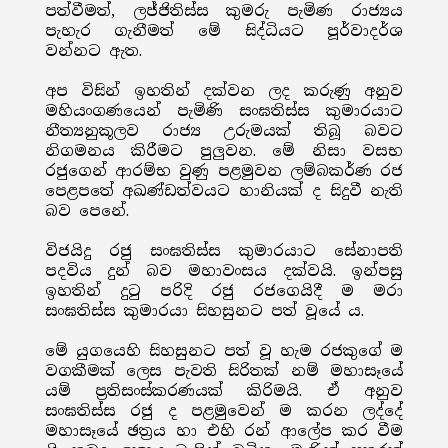
පත්වීමත්, ලජ්ජිතිස්ස කුමරු පැමිණ රාජ්‍යය
පැහැර ගැනීමත් මේ සිද්ධියට පූර්වාදර්ශ
වන්නට ඇත.
අප විසින් ඉහතින් දක්වන ලද කරුණු අනුව
මහියංගණයෙන් පැමිණි සංඝතිස්ස කුමාරයාට
නීත්‍යනුකූලව රාජ්‍ය උරුමයක් තිබූ බවට
නිගමනය කිරීමට පුලුවන. මේ නිසා වසභ
රජුගෙන් ආරම්භ වුණු පළමුවන ලම්බකර්ණ රජ
පෙළපතේ අඛණ්ඩත්වයට හානියක් ද සිදුවී නැති
බව පෙනේ.
විජයිදු රජු සංඝතිස්ස කුමාරයාට සේනාපති
පදවිය දුන් බව මහාවංසය දක්වයි. ඉන්පසු
ඉහතින් දුටු පරිදි රජු රජගෙයිදී ම මරා
සංඝතිස්ස කුමාරයා සිහසුනට පත් වූයේ ය.
මේ යුගයෙහි සිහසුනට පත් වූ හැම රජකුගේ ම
වගකීමක් ලෙස පැවති සිරිතක් නම් මහාසෑයේ
යම් ප්‍රතිසංස්කරණයක් කිරිමයි. ඒ අනුව
සංඝතිස්ස රජු ද පළමුවෙන් ම කරන ලද්දේ
මහාසෑයේ ඡත්‍රය හා එහි රන් ආලේප කර වීම