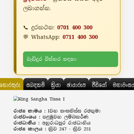
ලබාගන්න.
📞 දුරකථන:
0701 400 300
💬 WhatsApp:
0711 400 300
වැඩිදුර විස්තර සඳහා
තොරතුරු
සබඳකම්
ක්‍රියා
ඡායාරූප
වීඩියෝ
මහාවංස
රාජ්‍ය නාමය :
Iවන සංඝතිස්ස රජතුමා
රාජවංශය :
පළමුවන ලම්බකර්ණ
රාජධානිය :
අනුරාධපුර රාජධානිය
රාජ්‍ය කාලය :
ක්‍රිව 247 - ක්‍රිව 251