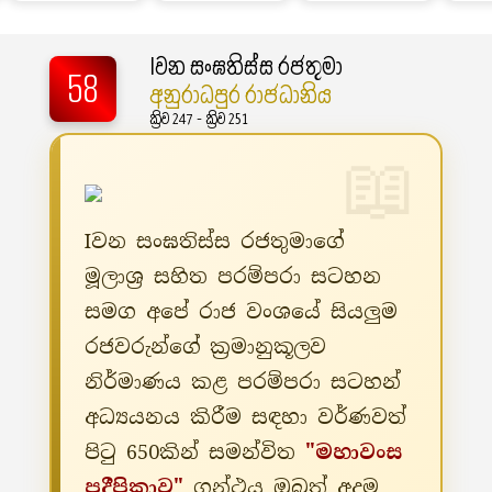
Iවන සංඝතිස්ස රජතුමා
58
අනුරාධපුර රාජධානිය
ක්‍රිව 247 - ක්‍රිව 251
Iවන සංඝතිස්ස රජතුමාගේ
මූලාශ්‍ර සහිත පරම්පරා සටහන
සමග අපේ රාජ වංශයේ සියලුම
රජවරුන්ගේ ක්‍රමානුකූලව
නිර්මාණය කළ පරම්පරා සටහන්
අධ්‍යයනය කිරීම සඳහා වර්ණවත්
පිටු 650කින් සමන්විත
"මහාවංස
ප්‍රදීපිකාව"
ග්‍රන්ථය ඔබත් අදම