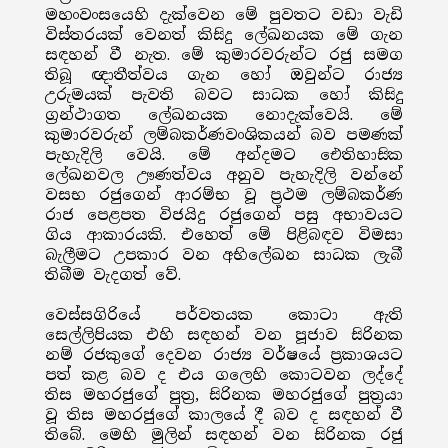
මහංවංසයෙහි දැක්වෙන මේ පුවතට වඩා වැඩි
විස්තරයක් වෙනත් කිසිදු ලේඛනයක මේ ගැන
සඳහන් වී නැත. මේ කුමාරවරුන්ට රජු සමග
තිබූ ඥාතීත්වය ගැන හෝ ඔවුන්ට රාජ්‍ය
උරුමයක් පැවති බවට සාධක හෝ කිසිදු
ග්‍රන්ථාගත ලේඛනයක නොදැක්වෙයි. මේ
කුමාරවරුන් ලම්බකර්ණවංශිකයන් බව පමණක්
පැහැදිලි වෙයි. මේ අන්දමට ඓතිහාසික
ලේඛනවල ඌණත්වය අනුව පැහැදිලි වන්නේ
වසභ රජුගෙන් ආරම්භ වූ ප්‍රථම ලම්බකර්ණ
රාජ පෙළපත විජයිදු රජුගෙන් පසු අභාවයට
ගිය ආකාරයකි. එහෙත් මේ පිළිබඳව විමසා
බැලීමට උපකාර වන අභිලේඛන සාධක ලැබී
තිබීම වැදගත් වේ.
වෙස්සගිරියේ පර්වතයක කොටා ඇති
සෙල්ලිපියක එහි සඳහන් වන පූජාව සිරිනක
නම් රජකුගේ දෙවන රාජ්‍ය වර්ෂයේ ප්‍රකාශයට
පත් කළ බව ද එය ගලෙහි කොටවන ලද්දේ
තිස මහරජුගේ පුත්‍ර, සිරිනක මහරජුගේ පුත්‍රයා
වූ තිස මහරජුගේ කාලයේ දී බව ද සඳහන් වී
තිබේ. මෙහි මුලින් සඳහන් වන සිරිනක රජු