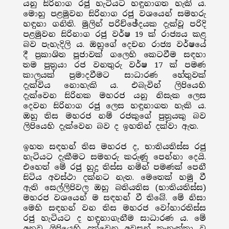
යනු සිරිනාග රජු හැටියට හඳුනාගත හැකි ය.
මොහු පළමුවන සිරිනාග රජු වශයෙන් සමහරු
හඳුනා ගනිති. මුලින් පරිච්ඡේදයක දැක්වූ පරිදි
පළමුවන සිරිනාග රජු වර්ෂ 19 ක් රාජ්‍යය කළ
බව පැහැදිලි ය. ඔහුගේ දෙචන රාජ්‍ය වර්ෂයේ
දී ප්‍රකාශිත පූජාවක් ගලෙහි කෙටවීම සඳහා
තම පුත්‍රයා රජ වනතුරු වර්ෂ 17 ක් පමණ
කාලයක් ප්‍රමාදවීමට සාධාරණ හේතුවක්
දැක්විය නොහැකි ය. එබැවින් ලිපියෙහි
දැක්වෙන සිරිනක මහරජ යනු නිසැක ලෙස
දෙවන සිරිනාග රජු ලෙස හඳුනාගත හැකි ය.
ඔහු තිස මහරජ නම් රජකුගේ පුත්‍රයකු බව
ලිපියෙහි දැක්වෙන බව ද ඉහතින් දක්වා ඇත.
ඉහත සඳහන් තිස මහරජ ද, භාතියතිස්ස රජු
හැටියට දැකීමට සමහරු කරුණු පෙන්නා දෙයි.
එහෙත් මේ රජු හුදු තිස්ස නමින් පමණක් පෙනී
සිටිය අවස්ථා දක්නට නැත. මෙතෙක් හමු වී
ඇති සෙල්ලිපිවල ඔහු බතියතිස (භාතියතිස්ස)
මහරජ වශයෙන් ම සඳහන් වී තිබේ. මේ නිසා
මෙහි සඳහන් වන තිස මහරජ වෝහාරතිස්ස
රජු හැටියට ද හඳුනාගැනීම සාධාරණ ය. මේ
අනුව ලිපියෙහි දක්වෙන අවසන් තැනැත්තා වූ