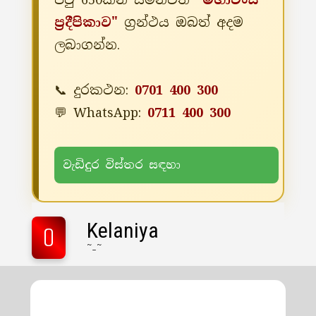
පිටු 650කින් සමන්විත
"මහාවංස
ප්‍රදීපිකාව"
ග්‍රන්ථය ඔබත් අදම
ලබාගන්න.
📞 දුරකථන:
0701 400 300
💬 WhatsApp:
0711 400 300
වැඩිදුර විස්තර සඳහා
Kelaniya
0
~-~