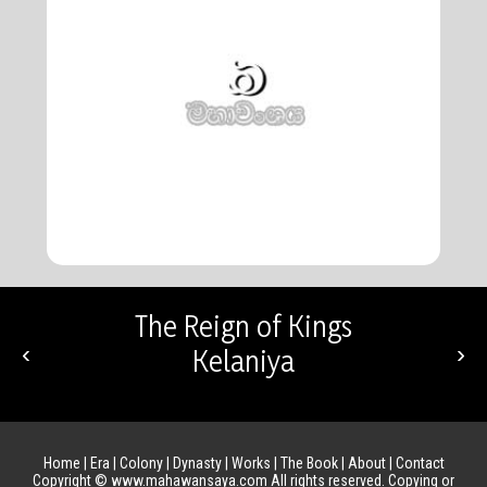
The Reign of Kings
‹
›
Kelaniya
Home
|
Era
|
Colony
|
Dynasty
|
Works
|
The Book
|
About
|
Contact
Copyright © www.mahawansaya.com All rights reserved. Copying or