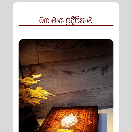
මහාවංස ප්‍රදීපිකාව