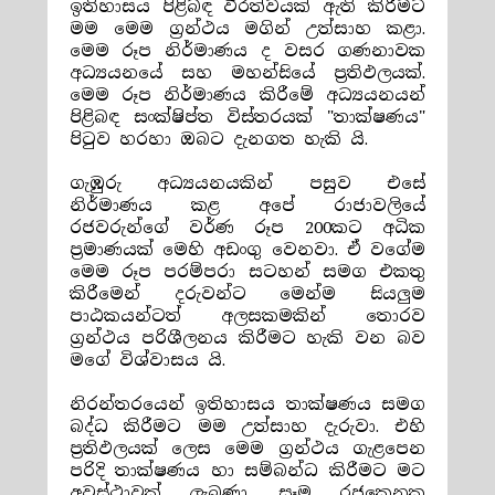
ඉතිහාසය පිළිබඳ වීරත්වයක් ඇති කිරීමට
මම මෙම ග්‍රන්ථය මගින් උත්සාහ කළා.
මෙම රූප නිර්මාණය ද වසර ගණනාවක
අධ්‍යයනයේ සහ මහන්සියේ ප්‍රතිඵලයක්.
මෙම රූප නිර්මාණය කිරීමේ අධ්‍යයනයන්
පිළිබඳ සංක්ෂිප්ත විස්තරයක් "
තාක්ෂණය
"
පිටුව හරහා ඔබට දැනගත හැකි යි.
ගැඹුරු අධ්‍යයනයකින් පසුව එසේ
නිර්මාණය කළ අපේ රාජාවලියේ
රජවරුන්ගේ වර්ණ රූප 200කට අධික
ප්‍රමාණයක් මෙහි අඩංගු වෙනවා. ඒ වගේම
මෙම රූප පරම්පරා සටහන් සමග එකතු
කිරීමෙන් දරුවන්ට මෙන්ම සියලුම
පාඨකයන්ටත් අලසකමකින් තොරව
ග්‍රන්ථය පරිශීලනය කිරීමට හැකි වන බව
මගේ විශ්වාසය යි.
නිරන්තරයෙන් ඉතිහාසය තාක්ෂණය සමග
බද්ධ කිරීමට මම උත්සාහ දැරුවා. එහි
ප්‍රතිඵලයක් ලෙස මෙම ග්‍රන්ථය ගැළපෙන
පරිදි තාක්ෂණය හා සම්බන්ධ කිරීමට මට
අවස්ථාවක් ලැබුණා. සෑම රජකෙනකු