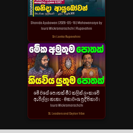
Shanida Ayubowan | 2026-05-16 | Mahawansaya by
Isura Wickramarachchi | Rupavahini
Sri Lanka Rupavahini
මේ වගේ පොතක් මීට කලින් ලංකාවේ
ඇවිල්ලා නැහැ - මහාවංශ ප්‍රදීපිකාව |
Isura Wickramarachchi
SL Leaders and Ceylon Vibe