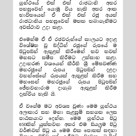
ග්‍රන්ථයේ එක් එක් රාජධානි අතර
පහසුවෙන් යොමු විය හැකි අතර අංක
භාවිතයෙන් ඒ එක් එක් රජු අයත්
රාජධානිය පහසුවෙන් මතක තබාගැනීමට
අවස්ථාව උදා කළා.
එමෙන්ම ඒ ඒ රජවරුන්ගේ කාලයට අදාළ
විශේෂිත වූ සිද්ධීන් රජුගේ රුපයේ ම
පිටුපසින් ඇතුළත් කිරීමෙන් තව තවත්
මනසට සමීප කිරීමට උත්සාහ කළා.
උදාහරණ වශයෙන් කීර්ති ශ්‍රී මේඝවණ්ණ
මහරජුගේ රූපය පිටුපසින් දළදා
වහන්සේගේ රූපයක් ඇතුළත් කිරීම සහ
මහසෙන් මහරජුගේ රූපය පිටුපසින්
ජේතවනාරාම දාගැබ ඇතුළත් කිරීම
දැක්විය හැකි යි.
ඒ වගේම මට අවශ්‍ය වුණා මෙම ග්‍රන්ථය
අලංකාර සහ මනා සැළසුම් සහගත ලෙස
පාඨකයාට දෙන්න. මෙම ග්‍රන්ථය පිටු
650කින් යුක්තවන අතර එම සියලුම පිටු
වර්ණවත් පිටු ය. මෙම එක පොතක් සඳහා