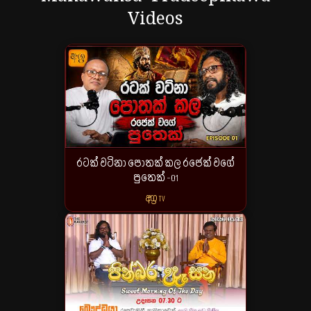
Videos
රටක් වටිනා පොතක් කල රජෙක් වගේ
පුතෙක් -01
අග්‍ර TV