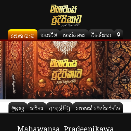
🔒
කැපවීම
තාක්ෂණය
විශේෂතා
පොත ගැන
මුලාශ්‍ර
කර්තෘ
ඇතුල් පිටු
පොතක් වෙන්කරන්න
Mahawansa Pradeepikawa