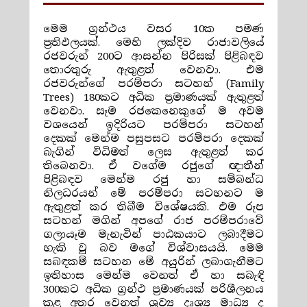
මෙම ග්‍රන්ථය වසර 10ක පමණ
ප්‍රතිඵලයක්. මෙහි ලක්දිව රාජාවලියේ
රජවරුන් 200ට ආසන්න පිරිසක් පිළිබඳව
තොරතුරු ඇතුළත් වෙනවා. එම
රජවරුන්ගේ පරම්පරා සටහන් (Family
Trees) 180කට අධික ප්‍රමාණයක් ඇතුළත්
වෙනවා. සෑම රජකෙනෙකුගේ ම අවම
වශයෙන් ඉදිරියට පරම්පරා සටහන්
දෙකක් මෙන්ම පසුපසට පරම්පරා දෙකක්
බැගින් විධිමත් ලෙස ඇතුළත් කර
තිබෙනවා. ඒ වගේම රජුගේ ඥාතීන්
පිළිබඳව මෙන්ම රජු හා සම්බන්ධ
නිලධරයන් මේ පරම්පරා සටහනට ම
ඇතුළත් කර තිබීම විශේෂයකි. එම රූප
සටහන් මගින් අපගේ රාජ පරම්පරාවේ
ගලායෑම මැනැවින් පාඨකයාට ලබාදීමට
හැකි වූ බව මගේ විශ්වාසයයි. මෙම
සබඳකම් සටහන මේ අයුරින් ලබාගැනීමට
ඉතිහාස මෙන්ම වෙනත් ඒ හා සබැඳි
300කට අධික ග්‍රන්ථ ප්‍රමාණයක් පරිශීලනය
කළ අතර වෙනත් ශ්‍රව්‍ය දෘශ්‍ය මාධ්‍ය ද