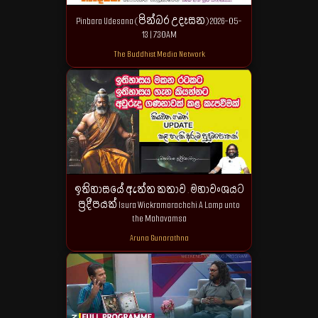
Pinbara Udesana (පින්බර උදෑසන) 2026-05-
13 | 7.30AM
The Buddhist Media Network
ඉතිහාසයේ ඇත්ත කතාව . මහාවංශයට
ප්‍රදීපයක් Isura Wickramarachchi A Lamp unto
the Mahavamsa
Aruna Gunarathna