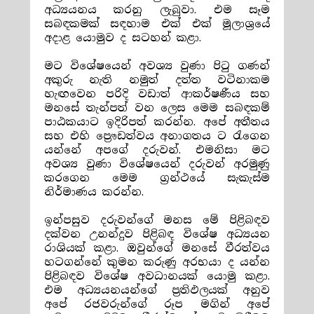
අධ්‍යයනය කරනු ලැබුවා. එම සෑම
සබඳකමක් සඳහාම එක් එක් මූලාශ්‍රයේ
අදාළ යොමුව ද සටහන් කළා.
මට විශේෂයෙන් අවශ්‍ය වුණා පිටු ගණන්
අකුරු නැති නමුත් දත්ත වටිනාකම
හැඟවෙන පරිදි වඩාත් ආකර්ෂණීය සහ
මනසේ තැන්පත් වන ලෙස මෙම සබඳකම්
පාඨකයාට ඉදිරිපත් කරන්න. අපේ අතීතය
සහ එහි ප්‍රෞඩත්වය අනාගතය ට රැගෙන
යන්නේ අපගේ දරුවන්. එමනිසා මට
අවශ්‍ය වුණා විශේෂයෙන් දරුවන් අරමුණු
කරගෙන මෙම ග්‍රන්ථයේ සැකැස්ම
නිර්මාණය කරන්න.
ඉන්පසුව දරුවන්ගේ මනස මේ පිළිබඳව
දක්වන උනන්දුව පිළිබඳ විශේෂ අධ්‍යයන
රාශියක් කළා. ඔවුන්ගේ මනසේ වීරත්වය
හටගන්නේ කුමන කරුණු අරභයා ද යන්න
පිළිබඳව විශේෂ අවධානයක් යොමු කළා.
එම අධ්‍යයනයන්ගේ ප්‍රතිඵලයක් අනුව
අපේ රජවරුන්ගේ රූප මගින් අපේ