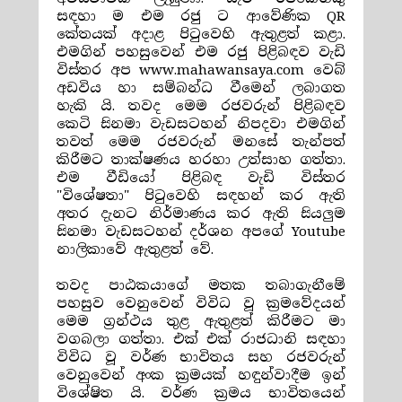
සඳහා ම එම රජු ට ආවේණික QR
කේතයක් අදාළ පිටුවෙහි ඇතුළත් කළා.
එමගින් පහසුවෙන් එම රජු පිළිබඳව වැඩි
විස්තර අප
www.mahawansaya.com
වෙබ්
අඩවිය හා සම්බන්ධ වීමෙන් ලබාගත
හැකි යි. තවද මෙම රජවරුන් පිළිබඳව
කෙටි සිනමා වැඩසටහන් නිපදවා එමගින්
තවත් මෙම රජවරුන් මනසේ තැන්පත්
කිරීමට තාක්ෂණය හරහා උත්සාහ ගත්තා.
එම වීඩියෝ පිළිබඳ වැඩි විස්තර
"
විශේෂතා
" පිටුවෙහි සඳහන් කර ඇති
අතර දැනට නිර්මාණය කර ඇති සියලුම
සිනමා වැඩසටහන් දර්ශන අපගේ
Youtube
නාලිකාවේ ඇතුළත් වේ.
තවද පාඨකයාගේ මතක තබාගැනීමේ
පහසුව වෙනුවෙන් විවිධ වූ ක්‍රමවේදයන්
මෙම ග්‍රන්ථය තුළ ඇතුළත් කිරීමට මා
වගබලා ගත්තා. එක් එක් රාජධානි සඳහා
විවිධ වූ වර්ණ භාවිතය සහ රජවරුන්
වෙනුවෙන් අංක ක්‍රමයක් හඳුන්වාදීම ඉන්
විශේෂිත යි. වර්ණ ක්‍රමය භාවිතයෙන්