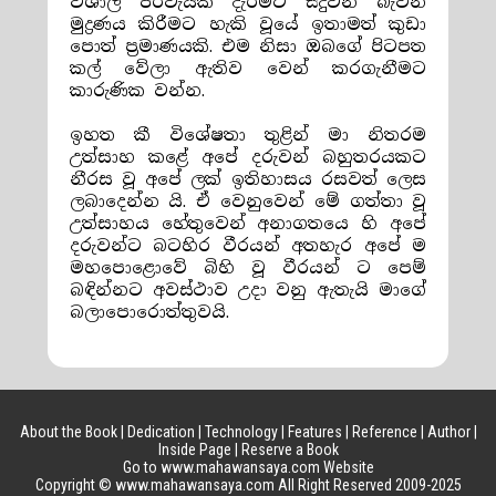
විශාල පිරිවැයක් දැරීමට සිදුවන බැවින්
මුද්‍රණය කිරීමට හැකි වූයේ ඉතාමත් කුඩා
පොත් ප්‍රමාණයකි. එම නිසා ඔබගේ පිටපත
කල් වේලා ඇතිව වෙන් කරගැනීමට
කාරුණික වන්න.
ඉහත කී විශේෂතා තුළින් මා නිතරම
උත්සාහ කළේ අපේ දරුවන් බහුතරයකට
නීරස වූ අපේ ලක් ඉතිහාසය රසවත් ලෙස
ලබාදෙන්න යි. ඒ වෙනුවෙන් මේ ගත්තා වූ
උත්සාහය හේතුවෙන් අනාගතයෙ හි අපේ
දරුවන්ට බටහිර වීරයන් අතහැර අපේ ම
මහපොළොවේ බිහි වූ වීරයන් ට පෙම්
බඳින්නට අවස්ථාව උදා වනු ඇතැයි මාගේ
බලාපොරොත්තුවයි.
About the Book
|
Dedication
|
Technology
|
Features
|
Reference
|
Author
|
Inside Page
|
Reserve a Book
Go to www.mahawansaya.com Website
Copyright © www.mahawansaya.com All Right Reserved 2009-2025